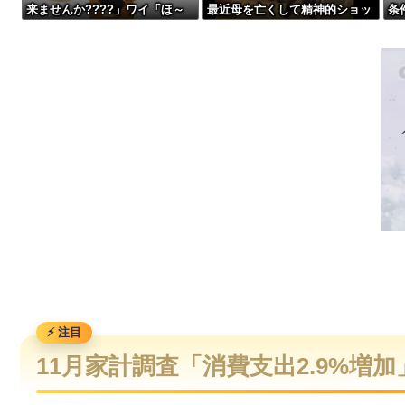
来ませんか????」ワイ「ほ～
最近母を亡くして精神的ショッ
条
【爆笑動画】ママさん「新しい洗濯機買って1発目に回したらコレw」←こw
い購入ｗ」
クを受けていたと判明・・・
通じ
【動画】地震発生時の熊本総合病院の手術室の様子が(((ﾟДﾟ)))
【動画】ロシアの空挺兵、パラシュートが開かずに墜落してし
【動画】高速道路を走行中の車からリアガラスが飛んでくる事故(ﾟ
11月家計調査「消費支出2.9%増加