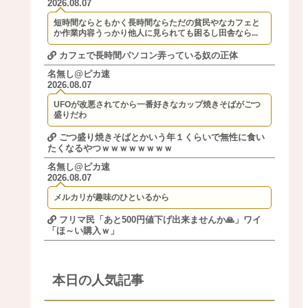
2026.08.07
短時間ならともかく長時間ならただの貧民やなカフェと
か作業内容うっかり他人に見られても困るし田舎なら...
カフェで長時間パソコン弄っている奴の正体
名無し@ピカ速
2026.08.07
UFOが改悪されてから一番好きなカップ焼きそばがごつ
盛りだわ
ごつ盛り焼きそばとかいう年１くらいで無性に食い
たくなるやつｗｗｗｗｗｗｗｗ
名無し@ピカ速
2026.08.07
メルカリが趣味のひといるから
フリマ民「あと500円値下げ出来ませんか🙏」ワイ
「ほ～い購入ｗ」
本日の人気記事