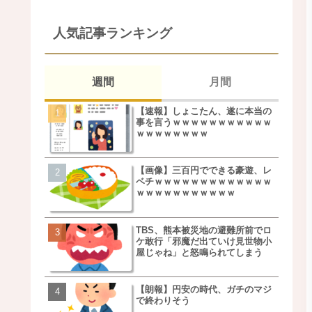
人気記事ランキング
週間
月間
【速報】しょこたん、遂に本当の
松本若菜(42歳)とかいう
事を言うｗｗｗｗｗｗｗｗｗｗｗ
た美人おばさん女優ｗｗ
ｗｗｗｗｗｗｗｗ
ｗ
【画像】三百円でできる豪遊、レ
鬼越トマホーク良ちゃん
ベチｗｗｗｗｗｗｗｗｗｗｗｗｗ
事実上のクビにｗｗｗ
ｗｗｗｗｗｗｗｗｗｗｗ
TBS、熊本被災地の避難所前でロ
【画像】キモいオジサン
ケ敢行「邪魔だ出ていけ見世物小
服一覧がこちらｗｗｗｗ
屋じゃね」と怒鳴られてしまう
ｗ
【朗報】円安の時代、ガチのマジ
【速報】しょこたん、遂
で終わりそう
事を言うｗｗｗｗｗｗｗ
ｗｗｗｗｗｗｗｗ