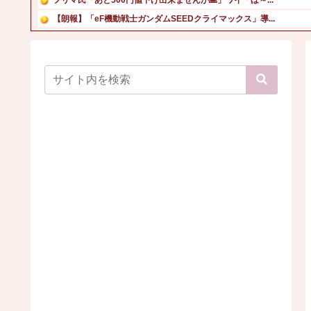
【朗報】「eF機動戦士ガンダムSEEDクライマックス」導...
【画像】村重杏奈さん(30)のお〇ぱいがコチラ
劇場版映画ちいかわTHE MOVIE、明日興行収入1兆円...
上原多香子(14)の胸、エチすぎる
【動画】長濱ねるさん、乳放り出してシコらせにきてしまうｗ