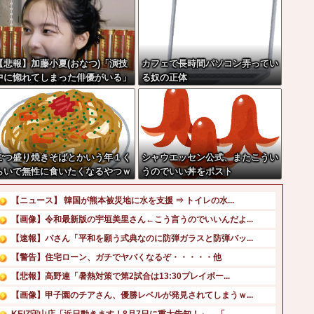
【悲報】加藤小夏(おなつ)「演技
カフェで長時間パソコン弄ってい
中に惚れてしまった俳優がいる」
る奴の正体
ごつ盛り焼きそばとかいう年１く
シャウエッセン公式、またこうい
らいで無性に食いたくなるやつｗ
うのでいい丼をポスト
ｗｗｗｗｗｗｗ
【ニュース】 韓国が熊本被災地に水を支援 ⇒ トイレの水...
【画像】令和最新版の宇垣美里さん←こう言うのでいいんだよ...
【速報】パさん「平和を願う式典なのに防弾ガラスと防弾バッ...
【警告】住宅ローン、ガチでヤバくなるぞ・・・・・他
【悲報】高野連「暑熱対策で第2試合は13:30プレイボー...
【画像】甲子園のチアさん、優勝レベルが発見されてしまうｗ...
KEIZ守山店「近日動きます！8月7日に重大告知！」→「...