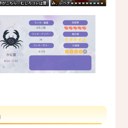
件がこちら←むしろコレは普
み、レベチｗｗｗｗｗｗｗｗｗ
れwはw w w w w w w w...
ゃね？w w w w w w w w
ｗｗｗｗｗｗｗｗｗｗｗｗｗｗ
ｗ
まう。
oﾟ)
M
u
t
」
e