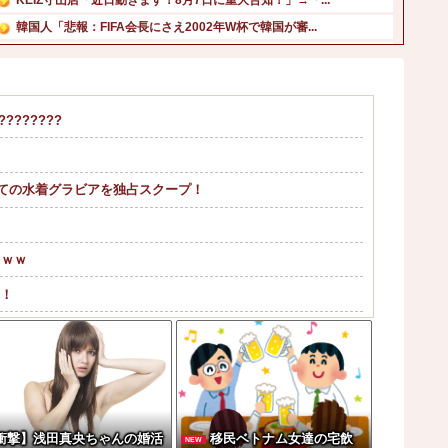
韓国人「悲報：FIFA会長にさえ2002年W杯で韓国が審...
久保史緒里ちゃん、浴衣が似合いすぎる！！！【乃木坂46】...
メキシコ最大級の麻薬カルテルのリーダーの情報提供で報奨金...
【悲報】高野連さん「暑熱対策で第2試合は13時30分プレ...
??????
高市首相の熊本視察動画にケチを付けたタレント、「正体バレ...
【朗報】プチプチで有名な川上産業、社名を「プチプチ株式会...
手を使っても最強！『ブルーロック』主演・高橋文哉、始球式...
めての水着グラビアを独占スクープ！
ｗｗｗ
る！
。この責任をどうとるんだ」
ｗｗｗｗ
つｗｗｗｗｗｗｗｗ
？？？？？？
衝撃】浅田真央ちゃんの婚活
移民ベトナム女達の宅飲
NEW