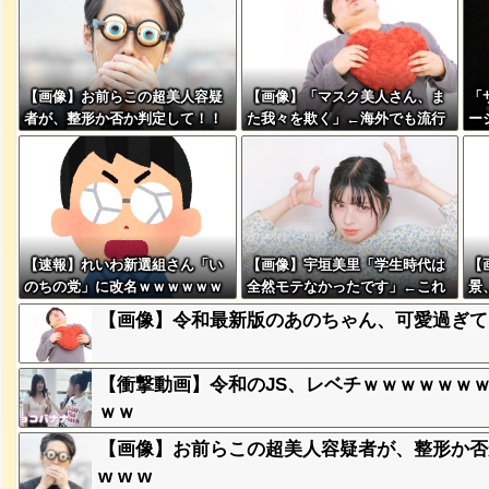
【画像】お前らこの超美人容疑
【画像】「マスク美人さん、ま
「
者が、整形か否か判定して！！
た我々を欺く」←海外でも流行
ー
→画像がこちらw w w w w w w
りだした結果がこちらw w w w
ｗ
w w w
w w w
突然現れ
ｗｗｗｗ
【速報】れいわ新選組さん「い
【画像】宇垣美里「学生時代は
【
、吉本を
のちの党」に改名ｗｗｗｗｗｗ
全然モテなかったです」←これ
景、
ｗｗ
ほんまかぁ？w w w w w w w w
w 
【画像】令和最新版のあのちゃん、可愛過ぎてワイ
が着てる
ｗｗｗｗ
【衝撃動画】令和のJS、レベチｗｗｗｗｗｗ
ｗｗ
【画像】お前らこの超美人容疑者が、整形か否か判定
に本当の
ｗｗｗｗ
w w w