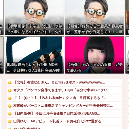
た
【衝撃画像】中学生「先生！水泳
【画像】お前らこの超美人容疑者
意
で水着になるのイヤです！」先生
が、整形か否か判定して！！→画
「分かった」→結果まさかの『こ
像がこちらw w w w w w w w w
う』なってしまうw w w w w w
w
w
鍛
劇場版映画ちいかわTHE MOVI
【画像】あのちゃんの近影、ガチ
E、明日興行収入1兆円突破が確
で終わる
官
実にｗｗｗｗｗｗｗｗｗｗｗｗｗ
」
【悲報】有吉弘行さん、また匂わせポストwwwwwwwww...
オタク「パソコン自作できます」DQN「自分で車やバイクい...
得
【（・(ｪ)・）】「あふれる肉汁」クマ肉 注目高まるも「...
左後輪がバースト…新東名でキャンピングカーが中央分離帯に...
【日向坂46】 今回はお手頃価格？日向坂46とBEAMS...
山田ゆり、AVデビュー＆乳首ヌードお●ぱいがエ□過ぎる！...
やっぱり肉が好き