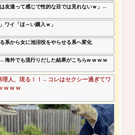
は友達って感じで性的な目では見れないｗ」←
?」ワイ「ほ～い購入ｗ」
る系から女に池沼役をやらせる系へ変化
海外でも流行りだした結果がこちらw w w w
料理人、現る！！←コレはセクシー過ぎてワ
w w w