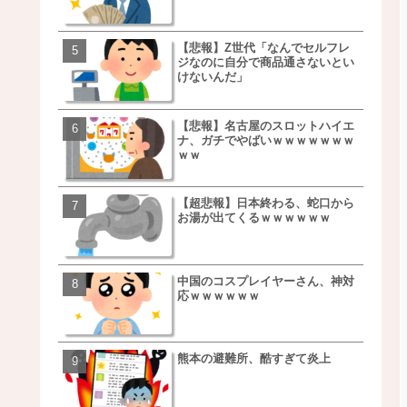
【悲報】Z世代「なんでセルフレ
【朗報】NOギルティ炭酸
ジなのに自分で商品通さないとい
ｗｗｗｗｗｗｗｗｗｗｗ
けないんだ」
【悲報】名古屋のスロットハイエ
【画像】例の梨を5000個
ナ、ガチでやばいｗｗｗｗｗｗｗ
家さん、少し流れが変わ
ｗｗ
【超悲報】日本終わる、蛇口から
【悲報】日本、ついに駅
お湯が出てくるｗｗｗｗｗｗ
段が限界突破ｗｗｗｗｗ
ｗｗｗｗ
中国のコスプレイヤーさん、神対
【悲報】すき家、炎上ｗ
応ｗｗｗｗｗｗ
ｗｗｗｗｗｗｗｗｗｗｗ
ｗｗｗ
熊本の避難所、酷すぎて炎上
【画像】三百円でできる
ベチｗｗｗｗｗｗｗｗｗ
ｗｗｗｗｗｗｗｗｗｗｗ