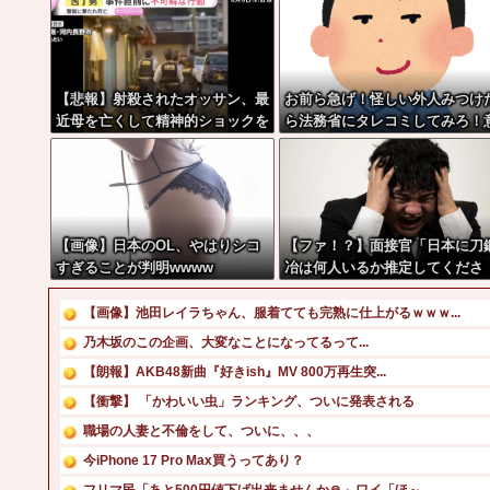
【悲報】射殺されたオッサン、最
お前ら急げ！怪しい外人みつけ
近母を亡くして精神的ショックを
ら法務省にタレコミしてみろ！
受けていたと判明・・・
外と仕事するぞ？
【画像】日本のOL、やはりシコ
【ファ！？】面接官「日本に刀
すぎることが判明wwww
冶は何人いるか推定してくださ
い」 俺「188人です」 面接
「どういう風に考えましたか？
【画像】池田レイラちゃん、服着てても完熟に仕上がるｗｗｗ...
俺「知ってました」→この後
乃木坂のこの企画、大変なことになってるって...
『こう』なったんだがマジで納
【朗報】AKB48新曲『好きish』MV 800万再生突...
いかない！！！！！
【衝撃】 「かわいい虫」ランキング、ついに発表される
職場の人妻と不倫をして、ついに、、、
今iPhone 17 Pro Max買うってあり？
フリマ民「あと500円値下げ出来ませんか🙏」ワイ「ほ～...