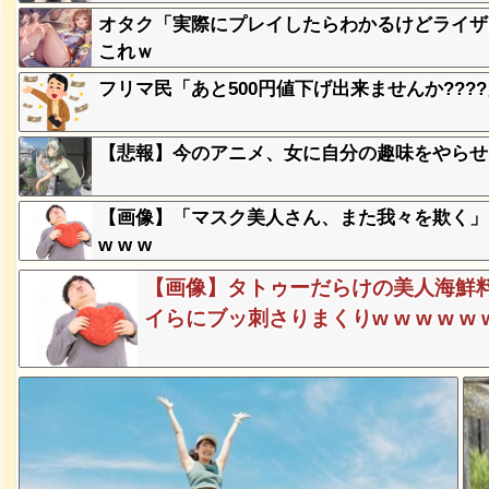
オタク「実際にプレイしたらわかるけどライザ
これｗ
、登場
ｗ
フリマ民「あと500円値下げ出来ませんか???
【悲報】今のアニメ、女に自分の趣味をやらせ
失った農
ってくる
【画像】「マスク美人さん、また我々を欺く」←
w w w
そばの値
ｗｗｗｗ
【画像】タトゥーだらけの美人海鮮
イらにブッ刺さりまくりw w w w w w 
ｗｗｗｗ
ｗｗｗｗ
豪遊、レ
ｗｗｗｗ