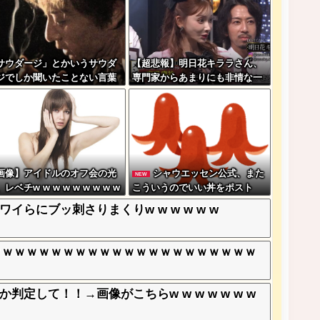
サウダージ」とかいうサウダ
【超悲報】明日花キララさん、
ジでしか聞いたことない言葉
専門家からあまりにも非情な一
ｗｗｗｗｗｗｗ
言を告げられる
画像】アイドルのオフ会の光
シャウエッセン公式、また
NEW
レベチw w w w w w w w w
こういうのでいい丼をポスト
w
らにブッ刺さりまくりw w w w w w
ｗｗｗｗｗｗｗｗｗｗｗｗｗｗｗｗｗｗｗｗｗｗ
して！！→画像がこちらw w w w w w w