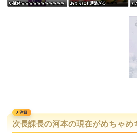
い液体ｗｗｗｗｗｗｗｗｗｗｗ
あまりにも薄過ぎる・・・
と
【動画】急病人？横須賀の国道16号でおかしな事故が撮影され
ｗｗｗｗｗｗｗｗｗｗｗｗｗｗ
ｗ
ｗｗｗｗｗｗｗｗ
【動画】世界一過酷なオフロードレースのコース設計が絶対に
日産「ノートオーラNISMO」8月に改良か？ ブラック仕様追加
黒子猫、一匹と思いきや・・・【再】
次長課長の河本の現在がめちゃめ