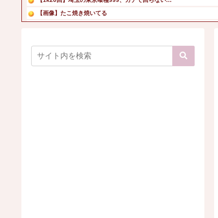
【画像】たこ焼き焼いてる
AI生成動画、ガチのマジで違和感が完全に消え去ってしまう
日産「ノートオーラNISMO」8月に改良か？ ブラック仕...
【動画】浜辺美波さん、ついにおへそを解禁ｗ
【画像】男の87%はお○ぱいに目がいってスマホケースに気...