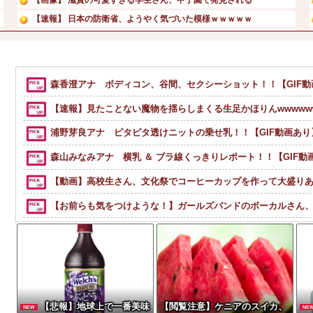
【速報】 日本の防衛省、ようやく気づいた模様ｗｗｗｗｗ
記録的猛暑の欧州、ドナウ川の水位が低下してマンモスの骨や...
【驚愕】 新幹線じゃなく『帰省費4000円』安くなる在来...
「ハロ！コン 2026」TOYOTA ARENA TOK...
森香澄アナ ボディコン、谷間、セクシーショット！！【GIF動
テレ東・田中瞳アナが苦言「面識のない方々にカメラを向けら...
【速報】見たことない魔物を揺らしまくる生足かほりんwwwww
浦野芽良アナ ピタピタ透けニットの乗せ乳！！【GIF動画あり
森山みなみアナ 横乳 ＆ ブラ線くっきりレポート！！【GIF動
【動画】高校生さん、文化祭でコーヒーカップを作って大盛り
【お前らも気をつけような！】ガールズバンドのボーカルさん、客
【悲報】仙台育英のマネージャー、首をひねっただけでウイン
粉末スープ、液体スープ、調味オイル「食べる『直前』に入れ
【画像】女芸人の吉住さん、メイクしたら普通に美人の部類だった→ご覧
【動画】DJI Neo2で釣りの自撮りをしようとした男の悲劇（ノ∇
【悲報】地球上で一番美味
【閲覧注意】ケニアのスイカ、
NEW
NE