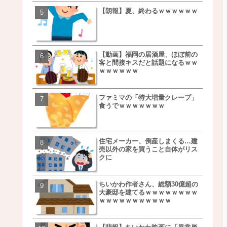
【朗報】夏、終わるｗｗｗｗｗｗ
【速報】しょこたん、遂
事を言うｗｗｗｗｗｗｗ
ｗｗｗｗｗｗｗｗ
【動画】福岡の居酒屋、ほぼ前の
【朗報】NOギルティ炭酸
客と間接キスだと話題になるｗｗ
ｗｗｗｗｗｗｗｗｗｗｗ
ｗｗｗｗｗｗ
ファミマの「特大増量クレープ」
【画像】例の梨を5000個
食うでｗｗｗｗｗｗｗ
家さん、少し流れが変わ
住宅メーカー、倒産しまくる…建
【悲報】日本、ついに駅
売以外の家を買うこと自体がリス
段が限界突破ｗｗｗｗｗ
クに
ｗｗｗｗ
ちいかわ作者さん、総額30億超の
【悲報】すき家、炎上ｗ
大豪邸を建てるｗｗｗｗｗｗｗｗ
ｗｗｗｗｗｗｗｗｗｗｗ
ｗｗｗｗｗｗｗｗｗｗｗ
ｗｗｗ