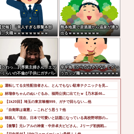
【悲報】「美人すぎる県警本部
熊本地震で居酒屋から温泉が湧き
長」失職ｗｗｗｗｗｗｗｗｗ
出るｗｗｗｗｗｗｗｗ
【うわっ…】専業主婦さん、エグ
辛辛魚（からからさかな）とかい
いくらいの不倫が子供にガチバレ
うカップ麺ｗｗｗｗｗｗｗｗｗｗ
した結果…
運転してる女性配信者さん、とんでもない駐車テクニックを見...
林瑠奈ちゃんのぬいぐるみ、福岡公演に出てたｗ【乃木坂46...
【1k20回】埼玉の東京喰種999、ガチで回らない…他
「自衛隊は違憲」←これどう思う？他
韓国人「現在、日本で可愛いと話題になっている高校野球部の...
【衝撃】元レアルの神童・中井卓大ピピさん、Jリーグ初挑戦...
【日向坂46】18thフォーメーション予想！！他