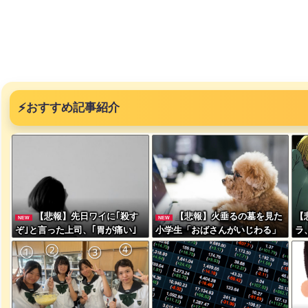
み、レベ
ｗｗｗｗ
⚡
おすすめ記事紹介
突然現れ
ｗｗｗｗ
、吉本を
【悲報】先日ワイに｢殺す
【悲報】火垂るの墓を見た
【
NEW
NEW
ぞ｣と言った上司、｢胃が痛い｣
小学生「おばさんがいじわる」
ラ
とか言い出すwwwwwww
←これ、年代とともに変わって
う
いくよな…
が着てる
ｗｗｗｗ