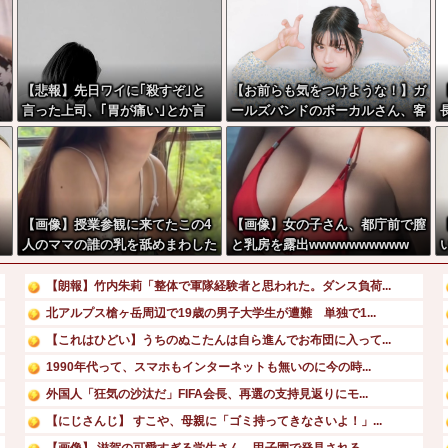
【悲報】先日ワイに｢殺すぞ｣と
【お前らも気をつけような！】ガ
言った上司、｢胃が痛い｣とか言
ールズバンドのボーカルさん、客
い出すwwwwwww
席ダイブした結果『こう』なって
しまいお気持ち表明してしまう…
【画像】授業参観に来てたこの4
【画像】女の子さん、都庁前で膣
人のママの誰の乳を舐めまわした
と乳房を露出wwwwwwwwww
い？wwwwww
【朗報】竹内朱莉「整体で軍隊経験者と思われた。ダンス負荷...
北アルプス槍ヶ岳周辺で19歳の男子大学生が遭難 単独で1...
【これはひどい】うちのぬこたんは自ら進んでお布団に入って...
1990年代って、スマホもインターネットも無いのに今の時...
外国人「狂気の沙汰だ」FIFA会長、再選の支持見返りにモ...
【にじさんじ】 すこや、母親に「ゴミ持ってきなさいよ！」...
【画像】 滋賀の可愛すぎる学生さん、甲子園で発見される