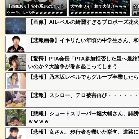
【画像あり】安心系JKのホット
大学生ワイ、株で大儲けｗｗｗ
な
に本当の
ｗｗｗｗ
ケーキ、レベチｗｗｗｗｗｗｗ
ｗｗｗｗｗｗｗｗｗｗｗｗｗｗ
由
ｗｗｗｗｗｗｗｗｗｗｗｗｗｗ
ｗｗｗｗｗｗ
【画像】AIレベルの綺麗すぎるプロポーズ花火
ｗｗｗ
、登場
ｗ
【悲報画像】イキリたい年頃の中学生さん、和彫を
【驚愕】PTA会長「PTA参加拒否した親へ最
失った農
ってくる
いのか？大論争が巻き起こってしまう…
【悲報】乃木坂レベルでもグループ卒業したら
そばの値
ｗｗｗｗ
【悲報】スシロー、テロ被害再び・・・・・・
ｗｗｗｗ
【悲報】ショートスリーパー堀大輔さん、誹謗
ｗｗｗｗ
ｗｗｗｗ
【悲報】女さん、歩行者を轢いた挙句、道路に倒れ