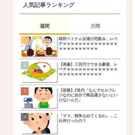
人気記事ランキング
週間
月間
移民ベトナム女達の宅飲み、レベ
移民ベトナム女達の宅飲
チｗｗｗｗｗｗｗｗｗｗｗｗｗｗ
チｗｗｗｗｗｗｗｗｗｗ
ｗｗｗｗｗｗｗｗｗｗ
ｗｗｗｗｗｗｗｗｗｗ
【画像】三百円でできる豪遊、レ
松本若菜(42歳)とかいう
ベチｗｗｗｗｗｗｗｗｗｗｗｗｗ
た美人おばさん女優ｗｗ
ｗｗｗｗｗｗｗｗｗｗｗ
ｗ
【悲報】Z世代「なんでセルフレ
鬼越トマホーク良ちゃん
ジなのに自分で商品通さないとい
事実上のクビにｗｗｗ
けないんだ」
「ママ、戦争止めてくるわ」←こ
【画像】キモいオジサン
れ何だったの？
服一覧がこちらｗｗｗｗ
ｗ