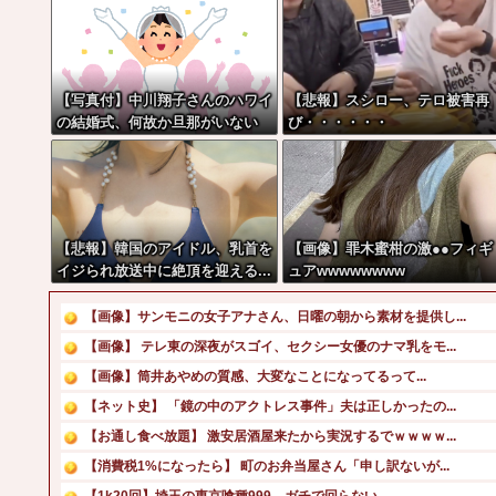
【写真付】中川翔子さんのハワイ
【悲報】スシロー、テロ被害再
の結婚式、何故か旦那がいない
び・・・・・・
【悲報】韓国のアイドル、乳首を
【画像】罪木蜜柑の激●●フィギ
イジられ放送中に絶頂を迎える...
ュアwwwwwwww
【画像】サンモニの女子アナさん、日曜の朝から素材を提供し...
【画像】 テレ東の深夜がスゴイ、セクシー女優のナマ乳をモ...
【画像】筒井あやめの質感、大変なことになってるって...
【ネット史】 「鏡の中のアクトレス事件」夫は正しかったの...
【お通し食べ放題】 激安居酒屋来たから実況するでｗｗｗｗ...
【消費税1%になったら】 町のお弁当屋さん「申し訳ないが...
【1k20回】埼玉の東京喰種999、ガチで回らない…