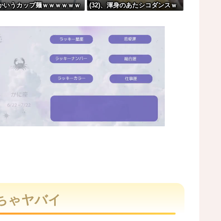
かいうカップ麺ｗｗｗｗｗｗ
(32)、渾身のあたシコダンスｗ
る。
ｗｗｗ
ｗｗｗｗｗ
おかしい（笑）
の可能性
M
u
t
ちゃヤバイ
e