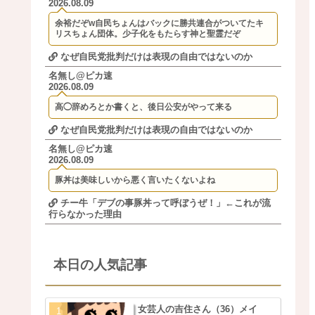
2026.08.09
余裕だぞw自民ちょんはバックに勝共連合がついてたキ
リスちょん団体。少子化をもたらす神と聖霊だぞ
なぜ自民党批判だけは表現の自由ではないのか
名無し@ピカ速
2026.08.09
高◯辞めろとか書くと、後日公安がやって来る
なぜ自民党批判だけは表現の自由ではないのか
名無し@ピカ速
2026.08.09
豚丼は美味しいから悪く言いたくないよね
チー牛「デブの事豚丼って呼ぼうぜ！」←これが流
行らなかった理由
本日の人気記事
女芸人の吉住さん（36）メイ