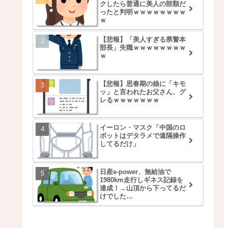
クしたら普通に美人の部類だ
ったと判明ｗｗｗｗｗｗｗｗ
ｗ
【悲報】「美人すぎる県警本
部長」失職ｗｗｗｗｗｗｗｗ
ｗ
【悲報】思春期の娘に「キモ
ッ」と言われたお父さん、グ
レるｗｗｗｗｗｗｗ
イーロン・マスク「中国のロ
ボットはデタラメで遠隔操作
してるだけ」
日産e-power、無給油で
1980km走行しギネス記録を
達成！→山頂から下ってるだ
けでした…