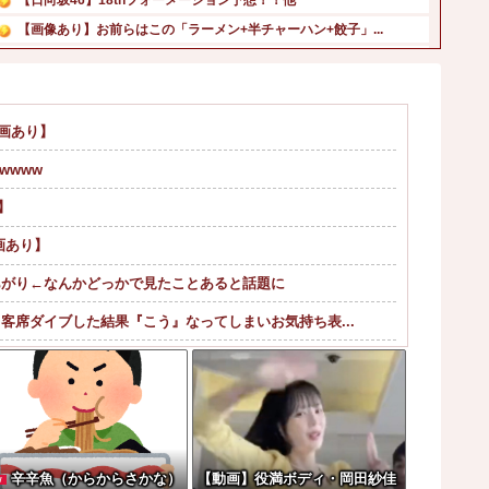
【画像あり】お前らはこの「ラーメン+半チャーハン+餃子」...
6千万円の韓国大統領の車を「安全」と絶賛した某メディア、...
【画像】このレベルの貧乳ってｗｗｗ他
【特攻隊員の本音】「ああァ、だまされちゃった。今度生れる...
画あり】
【速報】韓国サッカー協会の性接待、日本人審判員４人も調査...
wwww
ひろゆき「性欲弱い人は仕事も頑張らないので貧乏人多い」他
ロシアが数年以内にNATO加盟国を攻撃か、プーチン大統領...
】
画あり】
あがり←なんかどっかで見たことあると話題に
席ダイブした結果『こう』なってしまいお気持ち表...
クしたことにされてしまうｗｗｗ
てください！！」
くださいw w w w w w w w
`）
辛辛魚（からからさかな）
【動画】役満ボディ・岡田紗佳
W