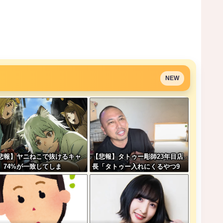
NEW
悲報】ヤニねこで抜けるキャ
【悲報】タトゥー彫師23年目店
、74%が一致してしま
長「タトゥー入れにくるやつ9
・・・
9%バカです」