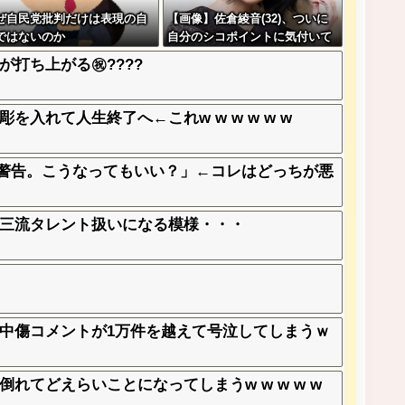
ぜ自民党批判だけは表現の自
【画像】佐倉綾音(32)、ついに
ではないのか
自分のシコポイントに気付いて
しまう・・・
が打ち上がる㊗????
入れて人生終了へ←これw w w w w w
終警告。こうなってもいい？」←コレはどっちが悪
三流タレント扱いになる模様・・・
中傷コメントが1万件を越えて号泣してしまうｗ
てどえらいことになってしまうw w w w w