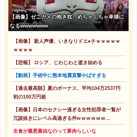
【画像】ゼニガメの抱き枕、めちゃくちゃ卑猥に
なるwwwwwww
【画像】 新人声優、いきなりドエ●チｗｗｗｗｗ
ｗｗｗｗ
【悲報】 ロシア、じわじわと逝き始める
【動画】手術中に熊本地震直撃やばすぎる
【過去最高額】夏のボーナス、平均104万2537円
初の100万円超
【画像】日本のセクシー過ぎる女性犯罪者一覧が
冗談抜きにレベル高過ぎる件w w w w w w ...
生食が最悪最凶なのって豚肉らしいな