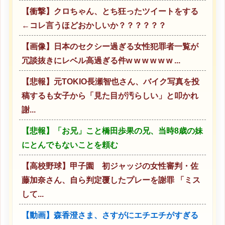
【衝撃】クロちゃん、とち狂ったツイートをする
←コレ言うほどおかしいか？？？？？？
【画像】日本のセクシー過ぎる女性犯罪者一覧が
冗談抜きにレベル高過ぎる件w w w w w w ...
【悲報】元TOKIO長瀬智也さん、バイク写真を投
稿するも女子から「見た目が汚らしい」と叩かれ
謝...
【悲報】「お兄」こと橋田歩果の兄、当時8歳の妹
にとんでもないことを頼む
【高校野球】甲子園 初ジャッジの女性審判・佐
藤加奈さん、自ら判定覆したプレーを謝罪 「ミス
して...
【動画】森香澄さま、さすがにエチエチがすぎる