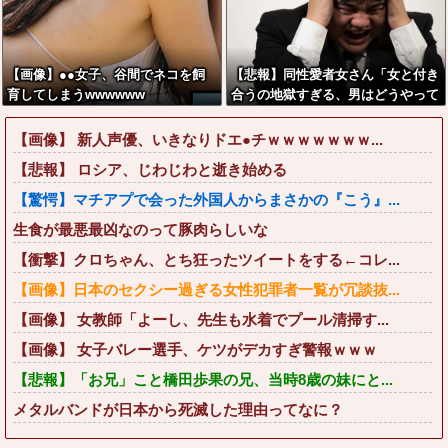
【画像】●●女子、谷間でネコを飼
【悲報】同性愛者女さん「女と付き
育してしまうwwwwww
合うの地獄すぎる、男はどうやって
耐えてんの？」←コレは同意せざる
おえないと話題に
【画像】 新人声優、いきなりドエ●チｗｗｗｗｗｗｗ...
【悲報】 ロシア、じわじわと逝き始める
【驚愕】マチアプで会った外国人からまさかの『こう』...
生食が最悪最凶なのって豚肉らしいな
【衝撃】クロちゃん、とち狂ったツイートをする←コレ...
【画像】日本のセクシー過ぎる女性犯罪者一覧が冗談抜...
【画像】 女教師「よーし、先生も水着でプール清掃す...
【画像】 女子バレー選手、ケツがデカすぎ警報ｗｗｗ
【悲報】「お兄」こと橋田歩果の兄、当時8歳の妹にと...
メタルバンドが日本から死滅した理由ってなに？