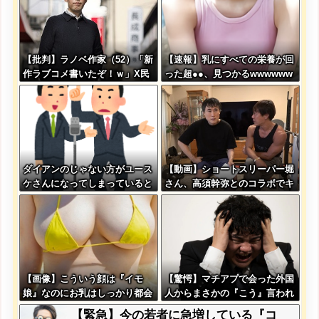
泰が入るようなもの」
【批判】ラノベ作家（52）「新
【速報】乳にすべての栄養が回
作ラブコメ書いたぞ！ｗ」X民
った超●●、見つかるwwwwww
「いい歳こいてラブコメ（笑）
恥ずかしくないの？」←やめた
れｗと話題に
ダイアンのじゃない方がユース
【動画】ショートスリーパー堀
ケさんになってしまっていると
さん、高須幹弥とのコラボでキ
いう事実←これ
レ過ぎてる動画がヤバいｗｗｗ
ｗｗ
【画像】こういう顔は『イモ
【驚愕】マチアプで会った外国
娘』なのにお乳はしっかり都会
人からまさかの『こう』言われ
っ子な女子wwww
たんやがこれワイ詰み
【緊急】今の若者に急増している『コ