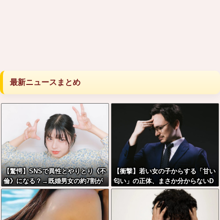
最新ニュースまとめ
【驚愕】SNSで異性とやりとり《不
【衝撃】若い女の子からする「甘い
倫》になる？→既婚男女の約7割が
匂い」の正体、まさか分からないD
まさかの『こう』回答してしまうw
Tなんておらんよな？よな？w w w
w w w w w w w
w w w w w w w w