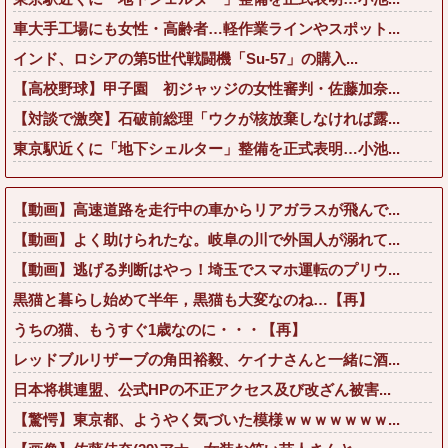
車大手工場にも女性・高齢者…軽作業ラインやスポット...
インド、ロシアの第5世代戦闘機「Su-57」の購入...
【高校野球】甲子園 初ジャッジの女性審判・佐藤加奈...
【対談で激突】石破前総理「ウクが核放棄しなければ露...
東京駅近くに「地下シェルター」整備を正式表明…小池...
【動画】高速道路を走行中の車からリアガラスが飛んで...
【動画】よく助けられたな。岐阜の川で外国人が溺れて...
【動画】逃げる判断はやっ！埼玉でスマホ運転のプリウ...
黒猫と暮らし始めて半年，黒猫も大変なのね…【再】
うちの猫、もうすぐ1歳なのに・・・【再】
レッドブルリザーブの角田裕毅、ケイナさんと一緒に酒...
日本将棋連盟、公式HPの不正アクセス及び改ざん被害...
【驚愕】東京都、ようやく気づいた模様ｗｗｗｗｗｗｗ...