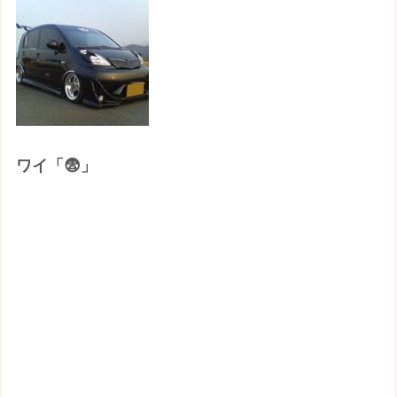
ワイ「😨」