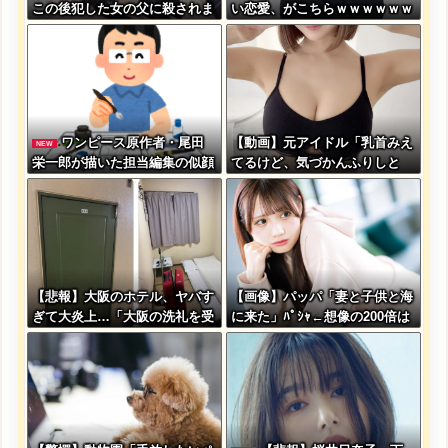
この後犯した女の父に殺されま
い恋愛、がこちらｗｗｗｗｗｗ
す」
ｗｗｗｗｗｗｗｗｗｗｗｗｗｗ
ｗ
ワンピース原作者・尾田
【動画】元アイドル「乳首みえ
NEW
栄一郎が描いた担当編集の似顔
てるけど、気づかんふりしと
絵「ムダに東大卒」
こ」
【悲報】大阪のホテル、ヤバす
【画像】パッパ「妻と子供と海
ぎて大炎上…「大阪の洗礼を受
に来た」ﾊﾟｼｬ←想像の200倍は
けました」
神々しくて草