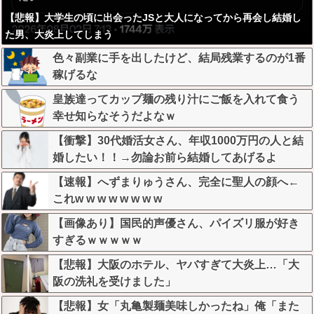
【悲報】大学生の頃に出会ったJSと大人になってから再会し結婚し
た男、大炎上してしまう
色々副業に手を出したけど、結局残業するのが1番
稼げるな
皇族達ってカップ麺の残り汁にご飯を入れて食う
幸せ知らなそうだよなｗ
【衝撃】30代婚活女さん、年収1000万円の人と結
婚したい！！→勿論お前ら結婚してあげるよ
な？？？？？？？
【速報】へずまりゅうさん、完全に聖人の顔へ←
これw w w w w w w w
【画像あり】国民的声優さん、パイズリ服が好き
すぎるｗｗｗｗｗ
【悲報】大阪のホテル、ヤバすぎて大炎上…「大
阪の洗礼を受けました」
【悲報】女「丸亀製麺美味しかったね」俺「また