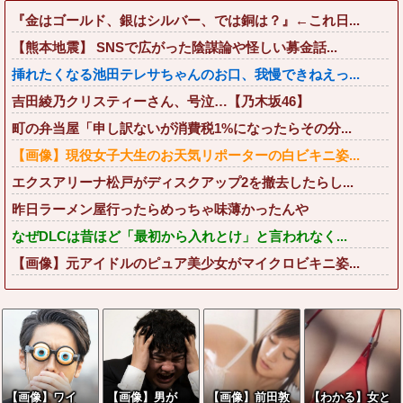
『金はゴールド、銀はシルバー、では銅は？』←これ日...
【熊本地震】 SNSで広がった陰謀論や怪しい募金話...
挿れたくなる池田テレサちゃんのお口、我慢できねえっ...
吉田綾乃クリスティーさん、号泣…【乃木坂46】
町の弁当屋「申し訳ないが消費税1%になったらその分...
【画像】現役女子大生のお天気リポーターの白ビキニ姿...
エクスアリーナ松戸がディスクアップ2を撤去したらし...
昨日ラーメン屋行ったらめっちゃ味薄かったんや
なぜDLCは昔ほど「最初から入れとけ」と言われなく...
【画像】元アイドルのピュア美少女がマイクロビキニ姿...
【画像】ワイ
【画像】男が
【画像】前田敦
【わかる】女と