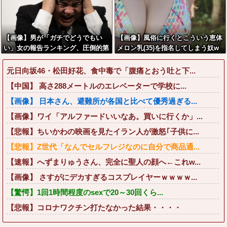
【画像】男が「ガチでどうでもい
【画像】風俗に行くとこういう恵体
い」女の報告ランキング、圧倒的第
メロン乳(35)を指名してしまう奴w
１位と言えば『コレ』w w w w w w
wwww
w w w w
元日向坂46・松田好花、食中毒で「腹痛とおう吐と下...
【中国】 高さ288メートルのエレベーターで学校に...
【画像】 日本さん、避難所が各国と比べて優秀過ぎる...
【画像】ワイ「アルファードいいなあ。買いに行くか」...
【悲報】ちいかわの映画を見たイラン人が激怒｢子供に...
【悲報】Z世代「なんでセルフレジなのに自分で商品通...
【速報】へずまりゅうさん、完全に聖人の顔へ←これw...
【画像】 さすがにデカすぎるコスプレイヤーｗｗｗｗ...
【驚愕】1回1時間程度のsexで20～30回くら...
【悲報】コロナワクチン打たなかった結果・・・・