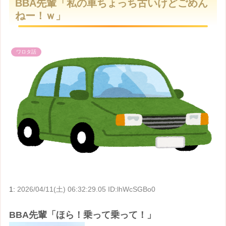
BBA先輩「私の車ちょっち古いけどごめん
t
ねー！ｗ」
e
ワロタ話
1:
2026/04/11(土) 06:32:29.05 ID:lhWcSGBo0
BBA先輩「ほら！乗って乗って！」