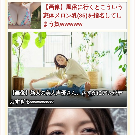
してあげるよな？？？？？？？
【画像】風俗に行くとこういう
恵体メロン乳(35)を指名してし
まう奴wwwww
【画像】新人の美人声優さん、さすがにアレがデ
カすぎるwwwwww