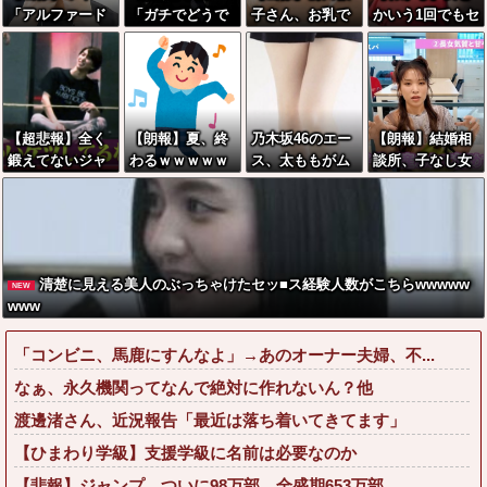
「アルファード
「ガチでどうで
子さん、お乳で
かいう1回でもセ
いいなあ。買い
もいい」女の報
男の子をパイズ
ックスしたらち
に行くか」店員
告ランキング、
リwwwwwwww
ょろい生物www
「ほいっ見積も
圧倒的第１位と
w
www
りな！」ワイ
言えば『コレ』
「金額おかしく
w w w w w w w
【超悲報】全く
【朗報】夏、終
乃木坂46のエー
【朗報】結婚相
ね？」←お前ら
w w w
鍛えてないジャ
わるｗｗｗｗｗ
ス、太ももがム
談所、子なし女
もそう思うよ
パニーズJKのケ
ｗ
ッチムチすぎて
は『怪物』と結
な？？？？？
ツがこちらｗｗ
「こう」なるww
論づけてしまう
ｗｗｗｗｗ
w
wwwwww
清楚に見える美人のぶっちゃけたセッ■ス経験人数がこちらwwwww
NEW
www
「コンビニ、馬鹿にすんなよ」→あのオーナー夫婦、不...
なぁ、永久機関ってなんで絶対に作れないん？他
渡邊渚さん、近況報告「最近は落ち着いてきてます」
【ひまわり学級】支援学級に名前は必要なのか
【悲報】ジャンプ、ついに98万部…全盛期653万部...