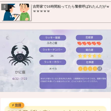
吉野家で16時間粘ってたら警察呼ばれたんだがｗ
ｗｗｗｗｗ
M
u