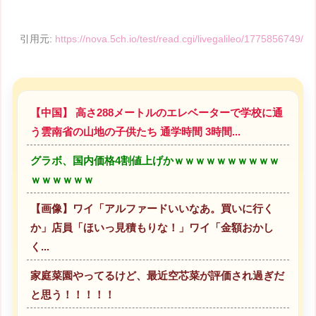
引用元:
https://nova.5ch.io/test/read.cgi/livegalileo/1775856749/
【中国】 高さ288メートルのエレベーターで学校に通
う雲南省の山地の子供たち 通学時間 3時間...
グラボ、国内価格4割値上げかｗｗｗｗｗｗｗｗｗｗ
ｗｗｗｗｗｗ
【画像】ワイ「アルファードいいなあ。買いに行く
か」店員「ほいっ見積もりな！」ワイ「金額おかし
く...
家庭菜園やってるけど、最近空芯菜が評価され過ぎだ
と思う！！！！！