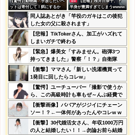
【驚愕】動物園「手放したいペ
【悲報】桜井日奈子、下
NEW
ットは寄付して！餌にするか
半身が豊満すぎてしまうwwww
ら！」←これってどうなん？w
ww
同人誌あとがき「竿役のガキはこの後犯
w w w w w w w w w
した女の父に殺されます」
【悲報】TikTokerさん、加工がハズれて
しまいガチで終わる
【緊急】爆美女「すみません。砲弾3つ
持ってきました」警察「！？」自衛隊
「！？」→結果w w w w w w w w
【衝撃】ママさん「新しい洗濯機買って
1発目に回したらコレw」
【驚愕】ユーチューバー「撮影で使うか
ら、この高級時計も車もぜ～んぶ経費で
タダ！ｗ」←まさかコレ本気にしてる奴
【衝撃画像】ババアがジジイにチェーン
なんておらんよな？よな？w w w w w w
ソー！？←一体何があったんやコレw w
w w w w w
w w w w w w w
【衝撃】30代婚活女さん、年収1000万円
の人と結婚したい！！→勿論お前ら結婚