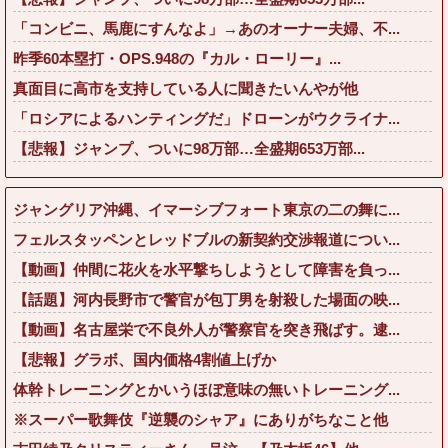
「コンビニ、馬鹿にすんなよ」→あのオーナー夫婦、不...
昨季60本塁打・OPS.948の『カル・ローリー』...
真面目に高市を支持している人に聞きたいんやが他
「ロシアによるハンティングだ」ドローンがウクライナ...
【悲報】ジャンプ、ついに98万部…全盛期653万部...
ジャングリア沖縄、イマーシブフォート東京の二の舞に...
フェルスタッペンとレッドブルの新契約交渉報道につい...
【動画】仲間に花火を水平撃ちしようとして障害を負っ...
【話題】河内長野市で警官が包丁男を射殺した場面の映...
【動画】名古屋栄で不良外人が警察官を突き飛ばす。逮...
【悲報】グラボ、国内価格4割値上げか
体幹トレーニングとかいうほぼ意味の無いトレーニング...
※スーパー歌舞伎『逆襲のシャア』にありがちなこと他