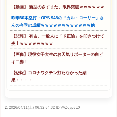
【動画】 新型のさすまた、限界突破ｗｗｗｗｗｗ
昨季60本塁打・OPS.948の『カル・ローリー』さ
んの今季の成績ｗｗｗｗｗｗｗｗｗｗｗｗ他
【悲報】 有吉、一般人に「ド正論」を叩きつけて
炎上ｗｗｗｗｗｗｗｗ
【画像】現役女子大生のお天気リポーターの白ビ
キニ姿！
【悲報】コロナワクチン打たなかった結
果・・・・
2:
2026/04/11(土) 06:32:54.32 ID:VAZqyp5E0