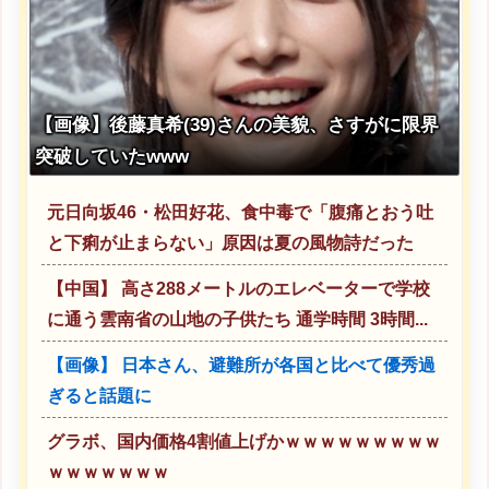
【画像】後藤真希(39)さんの美貌、さすがに限界
突破していたwww
元日向坂46・松田好花、食中毒で「腹痛とおう吐
と下痢が止まらない」原因は夏の風物詩だった
【中国】 高さ288メートルのエレベーターで学校
に通う雲南省の山地の子供たち 通学時間 3時間...
【画像】 日本さん、避難所が各国と比べて優秀過
ぎると話題に
グラボ、国内価格4割値上げかｗｗｗｗｗｗｗｗｗ
ｗｗｗｗｗｗｗ