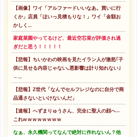
【画像】ワイ「アルファードいいなあ。買いに行
くか」店員「ほいっ見積もりな！」ワイ「金額お
かしく...
家庭菜園やってるけど、最近空芯菜が評価され過
ぎだと思う！！！！！
【悲報】ちいかわの映画を見たイラン人が激怒｢子
供に見せる内容じゃない｡悪影響は計り知れない｣
←...
【悲報】Z世代「なんでセルフレジなのに自分で商
品通さないといけないんだ」
【速報】へずまりゅうさん、完全に聖人の顔へ←
これw w w w w w w w
なぁ、永久機関ってなんで絶対に作れないん？他