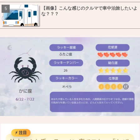
【画像】こんな感じのクルマで車中泊旅したいよ
な？？？
M
u