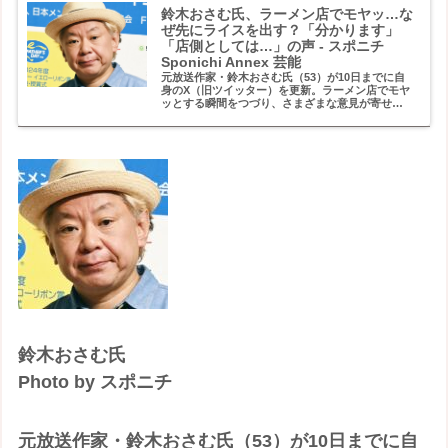
鈴木おさむ氏、ラーメン店でモヤッ…な
ぜ先にライスを出す？「分かります」
「店側としては…」の声 - スポニチ
Sponichi Annex 芸能
元放送作家・鈴木おさむ氏（53）が10日までに自
身のX（旧ツイッター）を更新。ラーメン店でモヤ
ッとする瞬間をつづり、さまざまな意見が寄せら
れている。
鈴木おさむ氏
Photo by スポニチ
元放送作家・鈴木おさむ氏（53）が10日までに自