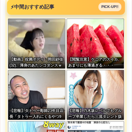
⚡
中間おすすめ記事
PICK-UP!!
【動画】役満ボディ・岡田紗佳
【閲覧注意】ケニアのスイカ、
(32)、渾身のあたシコダンスｗ
あまりにも薄過ぎる・・・
ｗｗｗｗｗ
【悲報】タトゥー彫師23年目店
【悲報】乃木坂レベルでもグル
長「タトゥー入れにくるやつ9
ープ卒業したら三流タレント扱
9%バカです」
いになる模様・・・