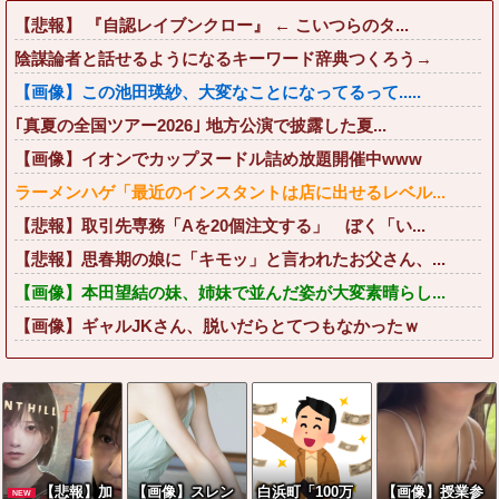
【悲報】 『自認レイブンクロー』 ← こいつらのタ...
陰謀論者と話せるようになるキーワード辞典つくろう→
【画像】この池田瑛紗、大変なことになってるって.....
｢真夏の全国ツアー2026｣ 地方公演で披露した夏...
【画像】イオンでカップヌードル詰め放題開催中www
ラーメンハゲ「最近のインスタントは店に出せるレベル...
【悲報】取引先専務「Aを20個注文する」 ぼく「い...
【悲報】思春期の娘に「キモッ」と言われたお父さん、...
【画像】本田望結の妹、姉妹で並んだ姿が大変素晴らし...
【画像】ギャルJKさん、脱いだらとてつもなかったｗ
【悲報】加
【画像】スレン
白浜町「100万
【画像】授業参
NEW