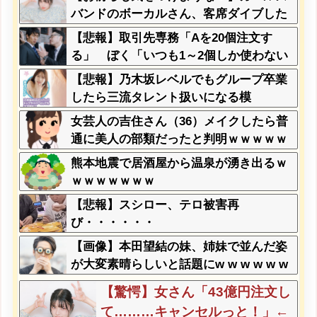
バンドのボーカルさん、客席ダイブした
結果『こう』なってしまいお気持ち表明
【悲報】取引先専務「Aを20個注文す
してしまう…
る」 ぼく「いつも1～2個しか使わない
けど本当に20であってる？」 取専「あ
【悲報】乃木坂レベルでもグループ卒業
ってる」→結果『こう』なったんだがコ
したら三流タレント扱いになる模
レワイが悪いんか？？？？？？？？
様・・・
女芸人の吉住さん（36）メイクしたら普
通に美人の部類だったと判明ｗｗｗｗｗ
ｗｗｗｗ
熊本地震で居酒屋から温泉が湧き出るｗ
ｗｗｗｗｗｗｗ
【悲報】スシロー、テロ被害再
び・・・・・・
【画像】本田望結の妹、姉妹で並んだ姿
が大変素晴らしいと話題にw w w w w w
w
【驚愕】女さん「43億円注文し
て………キャンセルっと！」←