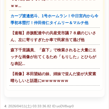
ｗｗ...
カープ渡邉悠斗、1号ホームラン！中日宮内から今
季初本塁打！仲田侑仁タイムリー＆マルチ他
【速報】赤旗配達中の共産党市議７８歳のじいさ
ん、左に寄りすぎたか車で民家当て逃げ他
森下千里議員、「森下」で検索されると大量にエ
ッチな画像が出てくるため「もりした」とひらが
な表記...
【画像】本田望結の妹、姉妹で並んだ姿が大変素
晴らしいと話題にw w w w w w w
4:
2026/04/11(土) 03:33:36.82 ID:uoDV8xqr0