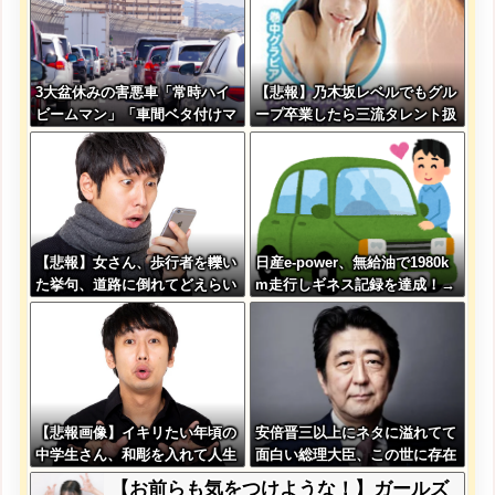
3大盆休みの害悪車「常時ハイ
【悲報】乃木坂レベルでもグル
ビームマン」「車間ベタ付けマ
ープ卒業したら三流タレント扱
ン」「法定速度絶対遵守マン」
いになる模様・・・
【悲報】女さん、歩行者を轢い
日産e-power、無給油で1980k
た挙句、道路に倒れてどえらい
m走行しギネス記録を達成！→
ことになってしまうw w w w w
山頂から下ってるだけでした…
w w
【悲報画像】イキリたい年頃の
安倍晋三以上にネタに溢れてて
中学生さん、和彫を入れて人生
面白い総理大臣、この世に存在
終了へ←これw w w w w w
しない説wwwwwww
【お前らも気をつけような！】ガールズ