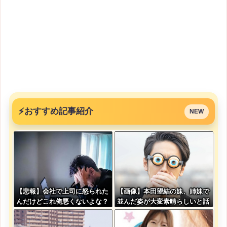
⚡
おすすめ記事紹介
NEW
【悲報】会社で上司に怒られた
【画像】本田望結の妹、姉妹で
んだけどこれ俺悪くないよな？
並んだ姿が大変素晴らしいと話
題にw w w w w w w