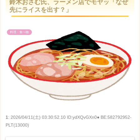
鈴木おさむ氏、ラーメン店でモヤッ「なぜ
t
先にライスを出す？」
e
料理・食べ物
1:
2026/04/11(土) 03:30:52.10 ID:ydXQvGXn0● BE:582792952-
PLT(13000)