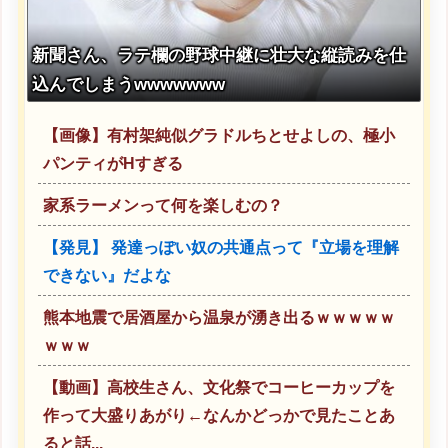
新聞さん、ラテ欄の野球中継に壮大な縦読みを仕
込んでしまうwwwwwww
【画像】有村架純似グラドルちとせよしの、極小
パンティがHすぎる
家系ラーメンって何を楽しむの？
【発見】 発達っぽい奴の共通点って『立場を理解
できない』だよな
熊本地震で居酒屋から温泉が湧き出るｗｗｗｗｗ
ｗｗｗ
【動画】高校生さん、文化祭でコーヒーカップを
作って大盛りあがり←なんかどっかで見たことあ
ると話...