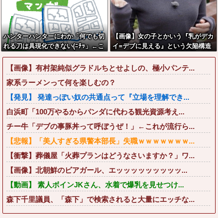
ハンターハンターにわか「何でも切
【画像】女の子とかいう『乳がデカ
れる刀は具現化できない(ﾆﾁｯ」←こ
イ=デブに見える』という欠陥構造
れ
wwwww
【画像】有村架純似グラドルちとせよしの、極小パンテ...
家系ラーメンって何を楽しむの？
【発見】 発達っぽい奴の共通点って『立場を理解でき...
白浜町「100万やるからパンダに代わる観光資源考え...
チー牛「デブの事豚丼って呼ぼうぜ！」←これが流行ら...
【悲報】「美人すぎる県警本部長」失職ｗｗｗｗｗｗｗ...
【衝撃】葬儀屋「火葬プランはどうなさいますか？」ワ...
【画像】北朝鮮のビアガール、エッッッッッッッッッ...
【動画】 素人ボインJKさん、水着で爆乳を見せつけ...
森下千里議員、「森下」で検索されると大量にエッチな...