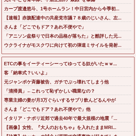
カープ渡邉悠斗、1号ホームラン！中日宮内から今季初...
【速報】赤旗配達中の共産党市議７８歳のじいさん、左...
さんま「どこでもドア？あれ不便やで」
「アニソン盆祭りで日本の品格が落ちた」と酷評した元...
ウクライナがモスクワに向けて初の弾道ミサイルを発射...
ETCの事をイーティーシーってゆってる奴がいたｗｗ...
客「納車式？いいよ」
元ジャンポケ斉藤被告、ガチでぶっ壊れてしまう他
「清掃員」←これって恥ずかしい職業なの？
専業主婦の妻が月3万ぐらいするサプリ飲んどるんやが
さんま「どこでもドア？あれ不便やで」他
イタリア・ナポリ近郊で過去40年で最大規模の地震「...
【画像】女性、『大人のおもちゃ』を入れたままMRI...