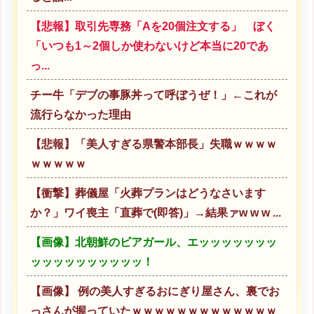
【悲報】取引先専務「Aを20個注文する」 ぼく
「いつも1～2個しか使わないけど本当に20であ
っ...
チー牛「デブの事豚丼って呼ぼうぜ！」←これが
流行らなかった理由
【悲報】「美人すぎる県警本部長」失職ｗｗｗｗ
ｗｗｗｗｗ
【衝撃】葬儀屋「火葬プランはどうなさいます
か？」ワイ喪主「直葬で(即答)」→結果ァw w w ...
【画像】北朝鮮のビアガール、エッッッッッッッ
ッッッッッッッッッッ！
【画像】 例の美人すぎるおにぎり屋さん、裏でお
っさんが握っていたｗｗｗｗｗｗｗｗｗｗｗｗｗ