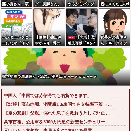
藤小夏さん、演
ダー美脚さん、
やるからパンダ
観に来てたこの4
技中に惚れた俳
とんでもないダ
に代わる観光資
人のママの誰の
優について触れ
ンスを披露して
源考えて」
乳を舐めまわし
てしまう
しまうwwwww
たい？wwwww
wwww
w
ハンターハンタ
【画像】磯山さ
【悲報】取
女芸人の吉住さ
NEW
ーにわか「何で
やか(40)、乳の
引先専務「Aを2
ん（36）メイク
も切れる刀は具
位置に乳輪のよ
0個注文する」
したら普通に美
現化できない(ﾆﾁ
うなものがwww
ぼく「いつも1～
人の部類だった
ｯ」←これ
2個しか使わない
と判明ｗｗｗｗ
けど本当に20で
ｗｗｗｗｗ
あってる？」
熊本地震で居酒屋から温泉が湧き出るｗｗｗｗｗｗｗｗ
取専「あって
る」→結果『こ
う』なったんだ
中国人「中国では赤信号でも右折できます」
がコレワイが悪
いん
【悲報】高市内閣、消費税1％表明でも支持率下落 →...
か？？？？？？
【夏の悲劇】父親、溺れた息子を救おうとしてﾀﾋ亡 ...
？？
高市首相、公用車を3000万円超の新型センチュリー...
元いいとも青年隊、中居正広の”素顔”を暴露