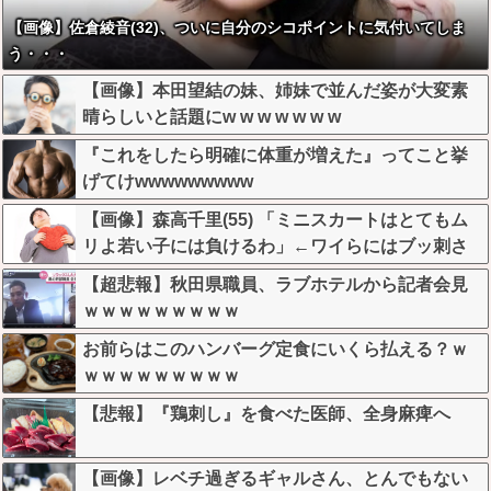
【画像】佐倉綾音(32)、ついに自分のシコポイントに気付いてしま
う・・・
【画像】本田望結の妹、姉妹で並んだ姿が大変素
晴らしいと話題にw w w w w w w
『これをしたら明確に体重が増えた』ってこと挙
げてけwwwwwwwww
【画像】森高千里(55) 「ミニスカートはとてもム
リよ若い子には負けるわ」←ワイらにはブッ刺さ
りまくってしまうw w w w w w
【超悲報】秋田県職員、ラブホテルから記者会見
ｗｗｗｗｗｗｗｗｗ
お前らはこのハンバーグ定食にいくら払える？ｗ
ｗｗｗｗｗｗｗｗｗ
【悲報】『鶏刺し』を食べた医師、全身麻痺へ
【画像】レベチ過ぎるギャルさん、とんでもない