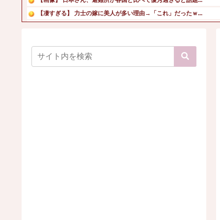
【凄すぎる】 力士の嫁に美人が多い理由→「これ」だったｗ...
【画像】現役女子大生のお天気リポーターの白ビキニ姿！
昨日ラーメン屋行ったらめっちゃ味薄かったんや
【画像】元アイドルのピュア美少女がマイクロビキニ姿で大胆...
【画像】お天気お姉さん(32)、突然の妊娠発表に世間がザ...