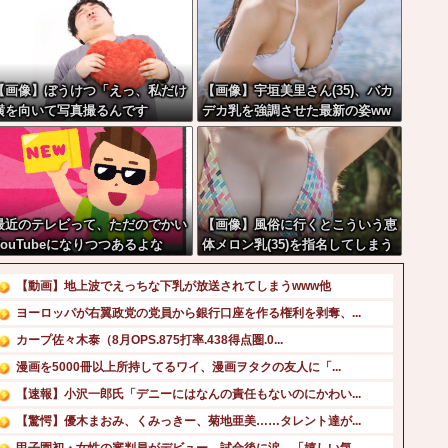
【画像】ぼうけつ「えっ、私だけ
【画像】宇垣美里さん(35)、バカ
横を向いて写真撮るんです
デカ乳を強調させた最新の姿ww
か？！」→結果w w w w w w w
ww
w
最近のテレビって、ただのでかい
【画像】風俗に行くとこういう恵
YouTubeになりつつあるよな
体メロン乳(35)を指名してしまう
奴wwwww
【動画】地上波でえっちな下乳が放送されてしまうwww他
ヨーロッパが右翼政党の党員から銀行口座を作る権利を剥奪、...
カープ佐々木泰（8月OPS.875打率.438得点圏.0...
漫画を5000冊以上所持してるワイ、漫画ヲタクの友人に「...
【速報】小沢一郎氏「デニーにはなんの責任もないのにかわい...
【驚愕】優木まおみ、くみっきー、菊地亜美……タレント達が...
甲子園初・女性の審判員がデビュー 試合後に涙…「嬉しい気...