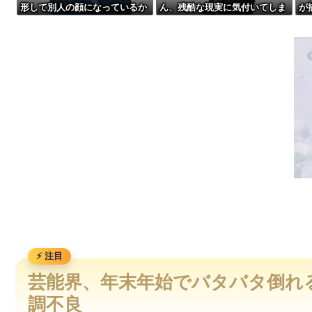
形して別人の顔になっているか
ん、残酷な現実に気付いてしま
が
【悲報】Z世代「なんでセルフレジなのに自分で商品通さないと
ら←これ
った結果…
ダ
【宮崎】マジ勘弁してほしい。久しぶりに恐ろしい子供ミサイ
【動画】仲間に花火を水平撃ちしようとして障害を負ったかも
【話題】河内長野市で警官が包丁男を射殺した場面の映像が公
芸能界、年末年始でバタバタ倒れ
調不良