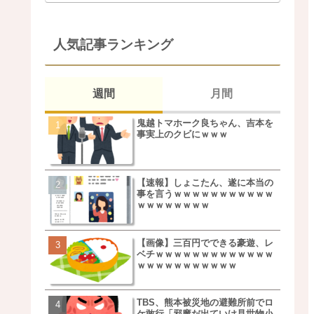
人気記事ランキング
週間
月間
鬼越トマホーク良ちゃん、吉本を
松本若菜(42歳)とかいう
事実上のクビにｗｗｗ
た美人おばさん女優ｗｗ
ｗ
【速報】しょこたん、遂に本当の
鬼越トマホーク良ちゃん
事を言うｗｗｗｗｗｗｗｗｗｗｗ
事実上のクビにｗｗｗ
ｗｗｗｗｗｗｗｗ
【画像】三百円でできる豪遊、レ
【画像】キモいオジサン
ベチｗｗｗｗｗｗｗｗｗｗｗｗｗ
服一覧がこちらｗｗｗｗ
ｗｗｗｗｗｗｗｗｗｗｗ
ｗ
TBS、熊本被災地の避難所前でロ
【速報】しょこたん、遂
ケ敢行「邪魔だ出ていけ見世物小
事を言うｗｗｗｗｗｗｗ