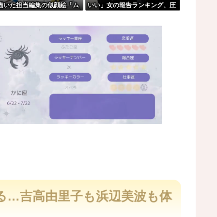
描いた担当編集の似顔絵「ム
いい」女の報告ランキング、圧
いけないんだ」
に東大卒」
倒的第１位と言えば『コレ』w
w w w w w w w w w
ルを見た。
しれない事故。
開される。
M
u
t
る…吉高由里子も浜辺美波も体
e