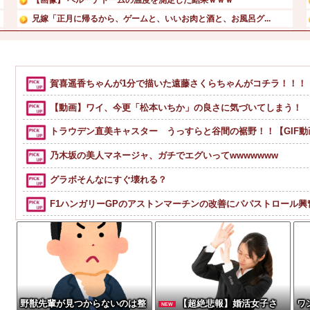
兄嫁「正月に帰るから、ゲームと、いいお肉と酒と、お風呂グ...
【動画】 新型のさすまた、限界突破ｗｗｗｗｗｗ
【悲報】 有吉、一般人に「ド正論」を叩きつけて炎上ｗｗｗ...
元日向坂46・松田好花、食中毒で「腹痛とおう吐と下痢が止...
賀喜遥香ちゃんが1分で描いた遠藤さくらちゃんがコチラ！！！【
【悲報】コロナワクチン打たなかった結果・・・・
【動画】ワイ、今更「松本いちか」の良さに気づいてしまう！
トラウデン直美キャスター うっすらと谷間の裾野！！【GIF動
乃木坂の美人マネージャ、ガチでエグいってwwwwwww
グラボそんなにすぐ壊れる？
F1ハンガリーGPのアストンマーチンの改善にパパストロール
「いきなりステーキ」の反対ｗｗｗｗｗｗｗｗｗ
【悲報】仙台育英の女子マネ、神聖な甲子園でウインクをして
家庭菜園やってるけど、最近空芯菜が評価され過ぎだと思う！
【悲報】ちいかわの映画を見たイラン人が激怒｢子供に見せる内容じ
野獣先輩が見つからないのは整
【超絶悲報】婚活女子さ
ワ
NEW