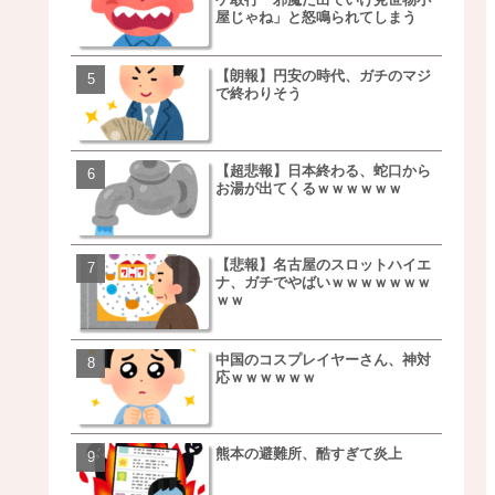
屋じゃね」と怒鳴られてしまう
ｗｗｗｗｗｗｗｗ
【朗報】円安の時代、ガチのマジ
【朗報】NOギルティ炭酸
で終わりそう
ｗｗｗｗｗｗｗｗｗｗｗ
【超悲報】日本終わる、蛇口から
【画像】例の梨を5000個
お湯が出てくるｗｗｗｗｗｗ
家さん、少し流れが変わ
【悲報】名古屋のスロットハイエ
【悲報】日本、ついに駅
ナ、ガチでやばいｗｗｗｗｗｗｗ
段が限界突破ｗｗｗｗｗ
ｗｗ
ｗｗｗｗ
中国のコスプレイヤーさん、神対
【悲報】すき家、炎上ｗ
応ｗｗｗｗｗｗ
ｗｗｗｗｗｗｗｗｗｗｗ
ｗｗｗ
熊本の避難所、酷すぎて炎上
【画像】三百円でできる
ベチｗｗｗｗｗｗｗｗｗ
ｗｗｗｗｗｗｗｗｗｗｗ