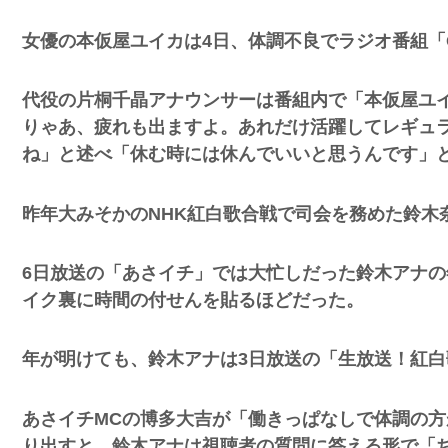
女優の本仮屋ユイカは4日、体調不良でラジオ番組「
、登場
ｗ
代役の片桐千晶アナウンサーは番組内で「本仮屋ユ
りゃあ、疲れも出ますよ。あれだけ活躍してレギュ
ね」と述べ「休む時には休んでいいと思うんです」
失った農
ってくる
昨年大みそかのNHK紅白歌合戦で司会を務めた鈴木
そばの値
ｗｗｗｗ
6日放送の「あさイチ」では大忙しだった鈴木アナ
イク裏に時間の付せんを貼るほどだった。
ｗｗｗｗ
ｗｗｗｗ
年が明けても、鈴木アナは3日放送の「生放送！紅
豪遊、レ
あさイチMCの博多大吉が「働きっぱなしで体調の
ｗｗｗｗ
り出すと、鈴木アナは視聴者の質問に答える形で「