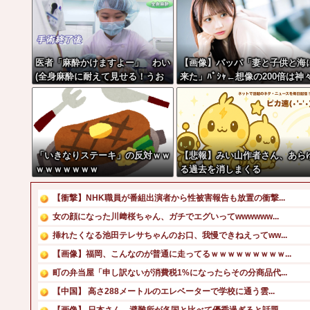
医者「麻酔かけますよー」 わい
【画像】パッパ「妻と子供と海
(全身麻酔に耐えて見せる！うお
来た」ﾊﾟｼｬ←想像の200倍は神
おおおおお！！！！)
しくて草
「いきなりステーキ」の反対ｗｗ
【悲報】みい山作者さん、あら
ｗｗｗｗｗｗｗ
る過去を消しまくる
【衝撃】NHK職員が番組出演者から性被害報告も放置の衝撃...
女の顔になった川﨑桜ちゃん、ガチでエグいってwwwwww...
挿れたくなる池田テレサちゃんのお口、我慢できねえってww...
【画像】福岡、こんなのが普通に走ってるｗｗｗｗｗｗｗｗｗ...
町の弁当屋「申し訳ないが消費税1%になったらその分商品代...
【中国】 高さ288メートルのエレベーターで学校に通う雲...
【画像】 日本さん、避難所が各国と比べて優秀過ぎると話題...