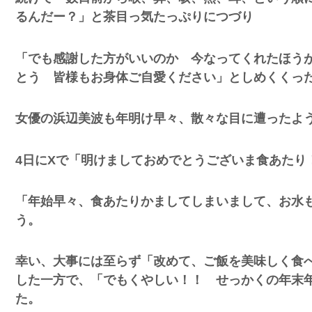
るんだー？」と茶目っ気たっぷりにつづり
「でも感謝した方がいいのか 今なってくれたほう
とう 皆様もお身体ご自愛ください」としめくくっ
女優の浜辺美波も年明け早々、散々な目に遭ったよ
突然現れ
ｗｗｗｗ
4日にXで「明けましておめでとうございま食あたり
、吉本を
「年始早々、食あたりかましてしまいまして、お水
う。
が着てる
ｗｗｗｗ
幸い、大事には至らず「改めて、ご飯を美味しく食
した一方で、「でもくやしい！！ せっかくの年末
た。
に本当の
ｗｗｗｗ