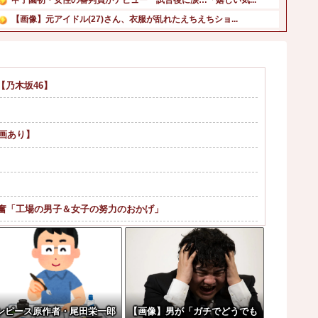
【画像】元アイドル(27)さん、衣服が乱れたえちえちショ...
なぁ、永久機関ってなんで絶対に作れないん？他
昨季60本塁打・OPS.948の『カル・ローリー』さんの...
※スーパー歌舞伎『逆襲のシャア』にありがちなこと他
乃木坂46】
【朗報】高市首相、爆乳化！！！ サナ活待ったなし！他
エクスアリーナ松戸がディスクアップ2を撤去したらしくディ...
韓国人「韓国で行われた日本に対する最新の好感度調査の結果...
画あり】
興奮「工場の男子＆女子の努力のおかげ」
しまう
！！！！
ゃない｡悪影響は計り知れない｣←これw w ...
ンピース原作者・尾田栄一郎
【画像】男が「ガチでどうでも