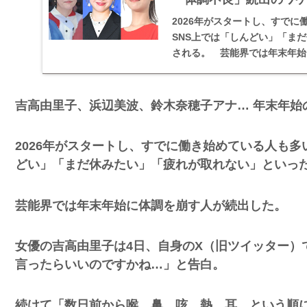
2026年がスタートし、すで
SNS上では「しんどい」「ま
される。 芸能界では年末年始
吉高由里子、浜辺美波、鈴木奈穂子アナ… 年末年始
2026年がスタートし、すでに働き始めている人も多
どい」「まだ休みたい」「疲れが取れない」といっ
芸能界では年末年始に体調を崩す人が続出した。
女優の吉高由里子は4日、自身のX（旧ツイッター）
言ったらいいのですかね…」と告白。
続けて「数日前から喉、鼻、咳、熱、耳、という順