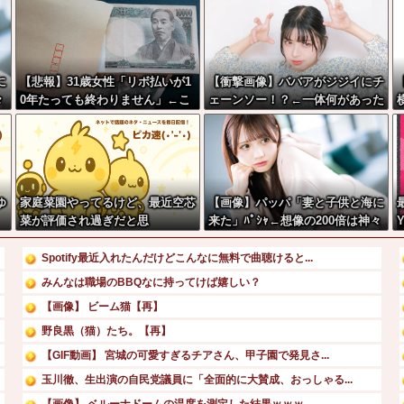
に
【悲報】31歳女性「リボ払いが1
【衝撃画像】ババアがジジイにチ
々
0年たっても終わりません」←こ
ェーンソー！？←一体何があった
れw w w w w w w
んやコレw w w w w w w w w
ゆ
家庭菜園やってるけど、最近空芯
【画像】パッパ「妻と子供と海に
菜が評価され過ぎだと思
来た」ﾊﾟｼｬ←想像の200倍は神々
う！！！！！
しくて草
Spotify最近入れたんだけどこんなに無料で曲聴けると...
みんなは職場のBBQなに持ってけば嬉しい？
【画像】 ビーム猫【再】
野良黒（猫）たち。【再】
【GIF動画】 宮城の可愛すぎるチアさん、甲子園で発見さ...
玉川徹、生出演の自民党議員に「全面的に大賛成、おっしゃる...
【画像】 ベルーナドームの温度を測定した結果ｗｗｗ