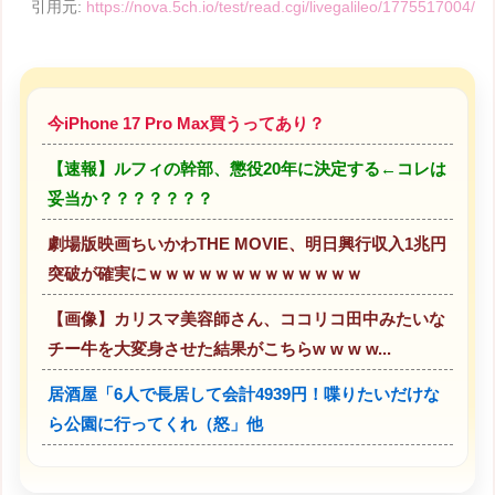
引用元:
https://nova.5ch.io/test/read.cgi/livegalileo/1775517004/
今iPhone 17 Pro Max買うってあり？
【速報】ルフィの幹部、懲役20年に決定する←コレは
妥当か？？？？？？？
劇場版映画ちいかわTHE MOVIE、明日興行収入1兆円
突破が確実にｗｗｗｗｗｗｗｗｗｗｗｗｗ
【画像】カリスマ美容師さん、ココリコ田中みたいな
チー牛を大変身させた結果がこちらw w w w...
居酒屋「6人で長居して会計4939円！喋りたいだけな
ら公園に行ってくれ（怒」他