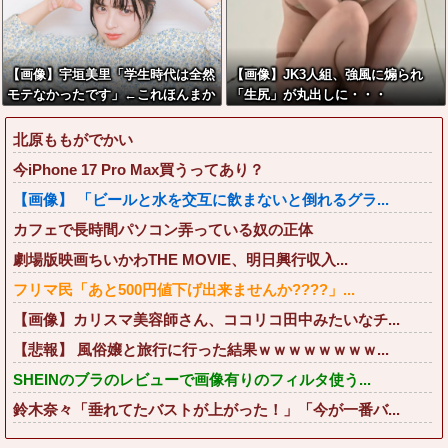
【画像】宇垣美里「学生時代は全然
【画像】JK3人組、強風に煽られ
モテなかったです」←これほんまか
「生尻」が丸出しに・・・
ぁ？w w w w w w w w
北原ももがでかい
今iPhone 17 Pro Max買うってあり？
【画像】 「ビールと水を交互に飲まないと倒れるグラ...
カフェで長時間パソコン弄っている奴の正体
劇場版映画ちいかわTHE MOVIE、明日興行収入...
フリマ民「あと500円値下げ出来ませんか????」...
【画像】カリスマ美容師さん、ココリコ田中みたいなチ...
【悲報】 風俗嬢と旅行に行った結果ｗｗｗｗｗｗｗｗ...
SHEINのブラのレビューで画像有りのフィルタ使う...
鈴木奈々「垂れてたバストが上がった！」「今が一番バ...