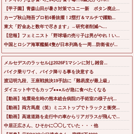
【甲子園】青森山田が暑さ対策でユニ一新 ボタン廃止...
カープ秋山翔吾プロ初4番抜擢！2塁打＆マルチで躍動...
東大「貯金あと数年で尽きます」→研究者削減へ…
【悲報】フェミニスト「野球場の売り子は男がやれ！い...
中国とロシア海軍艦艇4隻が日本列島を一周…防衛省が...
メルセデスのラッセルは2026F1マシンに対し雑音...
バイク乗りワイ、バイク降りる事を決意する
渡辺明九段、王座戦挑決19手詰に「難易度が最上級」
ダイエット中でもカップ●●●ルが急に食べたくなる
【動画】地震発生時の熊本総合病院の手術室の様子が(...
【動画】両方馬鹿（笑）ミニストップでトラックと衝突...
【動画】高速道路を走行中の車からリアガラスが飛んで...
中居正広さん、ひそかに◯◯していた・・・他