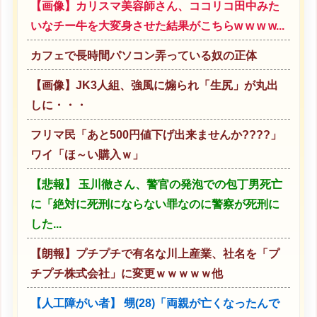
【画像】カリスマ美容師さん、ココリコ田中みた
いなチー牛を大変身させた結果がこちらw w w w...
カフェで長時間パソコン弄っている奴の正体
【画像】JK3人組、強風に煽られ「生尻」が丸出
しに・・・
フリマ民「あと500円値下げ出来ませんか????」
ワイ「ほ～い購入ｗ」
【悲報】 玉川徹さん、警官の発泡での包丁男死亡
に「絶対に死刑にならない罪なのに警察が死刑に
した...
【朗報】プチプチで有名な川上産業、社名を「プ
チプチ株式会社」に変更ｗｗｗｗｗ他
【人工障がい者】 甥(28)「両親が亡くなったんで