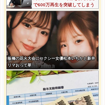
で600万再生を突破してしまう
←正直、こう言うのでいいんだ
よなw w w w w w w w
板橋の花火大会にセクシー女優松本いちかと新井
リマおって草