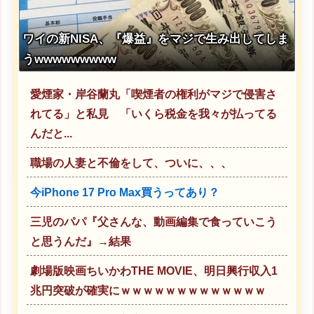
ワイの新NISA、『爆益』をマジで生み出してしま
うwwwwwwwww
愛煙家・岸谷蘭丸「喫煙者の権利がマジで侵害さ
れてる」と私見 「いくら税金を我々が払ってる
んだと...
職場の人妻と不倫をして、ついに、、、
今iPhone 17 Pro Max買うってあり？
三児のパパ『父さんな、動画編集で食っていこう
と思うんだ』→結果
劇場版映画ちいかわTHE MOVIE、明日興行収入1
兆円突破が確実にｗｗｗｗｗｗｗｗｗｗｗｗｗ