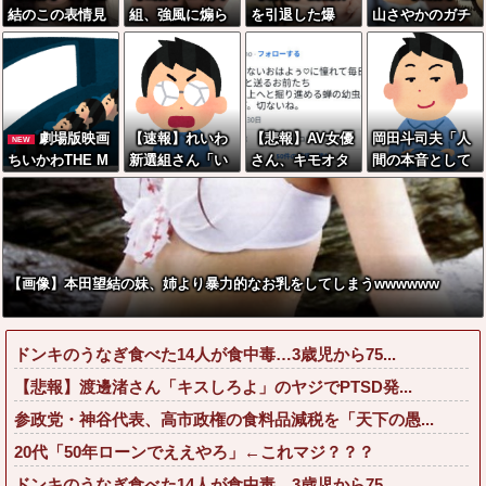
結のこの表情見
組、強風に煽ら
を引退した爆
山さやかのガチ
て勃起我慢でき
れ「生尻」が丸
乳、SNSで●●●●
で柔らかそうな
る奴、いるん？
出しに・・・
画像を投稿www
お乳wwwwwww
www
劇場版映画
【速報】れいわ
【悲報】AV女優
岡田斗司夫「人
NEW
ちいかわTHE M
新選組さん「い
さん、キモオタ
間の本音として
OVIE、明日興行
のちの党」に改
チー牛弱男ども
ブサイクを見た
収入1兆円突破が
名ｗｗｗｗｗｗ
の「おはよう」
ら不愉快にな
確実にｗｗｗｗ
ｗｗ
にブチギレｗｗ
る。この責任を
ｗｗｗｗｗｗｗ
ｗ
どうとるんだ」
ｗｗ
【画像】本田望結の妹、姉より暴力的なお乳をしてしまうwwwwww
ドンキのうなぎ食べた14人が食中毒…3歳児から75...
【悲報】渡邊渚さん「キスしろよ」のヤジでPTSD発...
参政党・神谷代表、高市政権の食料品減税を「天下の愚...
20代「50年ローンでええやろ」←これマジ？？？
ドンキのうなぎ食べた14人が食中毒…3歳児から75...