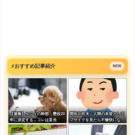
⚡
おすすめ記事紹介
NEW
【速報】ルフィの幹部、懲役20
岡田斗司夫「人間の本音として
年に決定する←コレは妥当
ブサイクを見たら不愉快にな
か？？？？？？？
る。この責任をどうとるんだ」