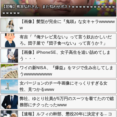
【悲報】有吉弘行さん、また匂わせポストｗｗｗｗｗｗｗｗｗｗｗｗ
ｗｗｗｗｗ
【画像】髪型が完全に『鬼頭』な女キャラwwwww
w
有吉「『俺テレビ見ない』って言う奴おかしいだ
ろ。団子屋で『団子食べない』って言うか？」
【画像】iPhoneSE、女子高生を追い詰めてしま
う・・・
ワイの新NISA、『爆益』をマジで生み出してしま
うwwwwwwwww
女バージョンのチー牛画像にそっくりすぎる女
性、見つかるwww
弊社、ゆとり社員が5万円のスーツを着てたので総
務部にチクったったwww
【速報】ルフィの幹部、懲役20年に決定する←コ