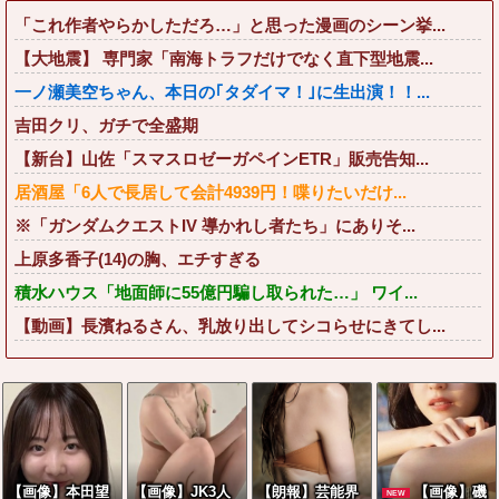
「これ作者やらかしただろ…」と思った漫画のシーン挙...
【大地震】 専門家「南海トラフだけでなく直下型地震...
一ノ瀬美空ちゃん、本日の｢タダイマ！｣に生出演！！...
吉田クリ、ガチで全盛期
【新台】山佐「スマスロゼーガペインETR」販売告知...
居酒屋「6人で長居して会計4939円！喋りたいだけ...
※「ガンダムクエストIV 導かれし者たち」にありそ...
上原多香子(14)の胸、エチすぎる
積水ハウス「地面師に55億円騙し取られた…」 ワイ...
【動画】長濱ねるさん、乳放り出してシコらせにきてし...
【画像】本田望
【画像】JK3人
【朗報】芸能界
【画像】磯
NEW