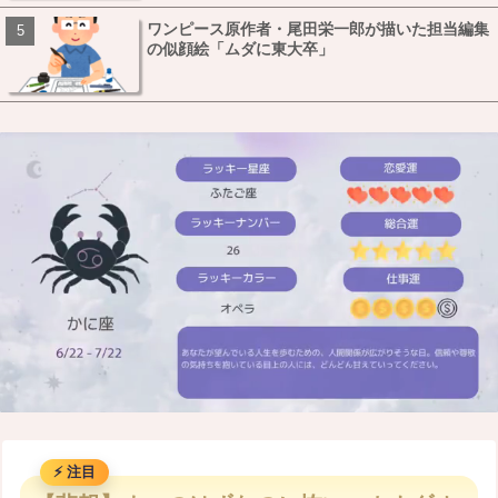
ワンピース原作者・尾田栄一郎が描いた担当編集
の似顔絵「ムダに東大卒」
M
u