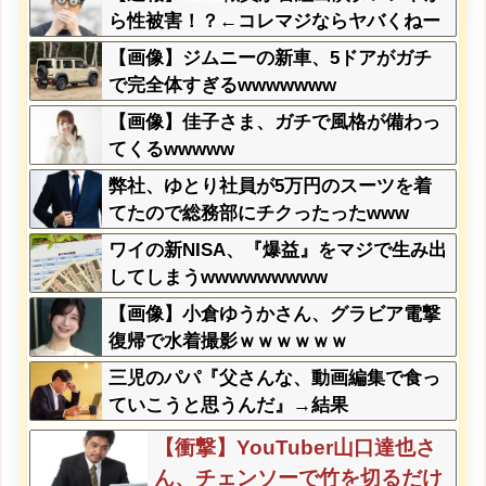
の『こう』なってしまうw w w
ら性被害！？←コレマジならヤバくねー
w w w w
か？
【画像】ジムニーの新車、5ドアがガチ
で完全体すぎるwwwwwww
【画像】佳子さま、ガチで風格が備わっ
てくるwwwww
弊社、ゆとり社員が5万円のスーツを着
てたので総務部にチクったったwww
ワイの新NISA、『爆益』をマジで生み出
してしまうwwwwwwwww
【画像】小倉ゆうかさん、グラビア電撃
復帰で水着撮影ｗｗｗｗｗｗ
三児のパパ『父さんな、動画編集で食っ
ていこうと思うんだ』→結果
【衝撃】YouTuber山口達也さ
ん、チェンソーで竹を切るだけ