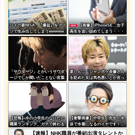
ワイの新NISA、『爆益』をマ
【画像】iPhoneSE、女子
NEW
ジで生み出してしまうwwwww
高生を追い詰めてしまう・・・
wwww
「サウダージ」とかいうサウダ
楽しんご「ジャンポケ斉藤さん
ージでしか聞いたことない言葉
を貶めた女は気色悪いとか言っ
ｗｗｗｗｗｗｗｗ
てる癖にフ●ラするとか口だけ
は素直なんだな！週刊誌から金
もらってるだろ」
【悲報】今の小学生のなりたい
【衝撃画像】中学生「先生！水
職業ランキング、ガチで終わる
泳で水着になるのイヤです！」
先生「分かった」→結果まさか
【速報】NHK職員が番組出演タレントか