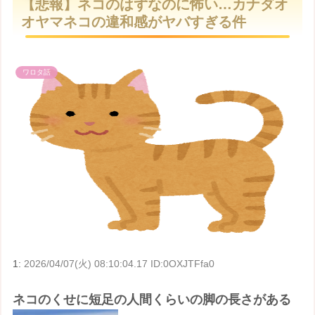
【悲報】ネコのはずなのに怖い…カナダオ
t
オヤマネコの違和感がヤバすぎる件
e
ワロタ話
1:
2026/04/07(火) 08:10:04.17 ID:0OXJTFfa0
ネコのくせに短足の人間くらいの脚の長さがある