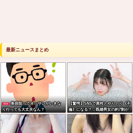
最新ニュースまとめ
美容院ってオッサンがいきな
【驚愕】SNSで異性とやりとり《不
NEW
り行っても大丈夫なん？
倫》になる？→既婚男女の約7割が
まさかの『こう』回答してしまうw
w w w w w w w