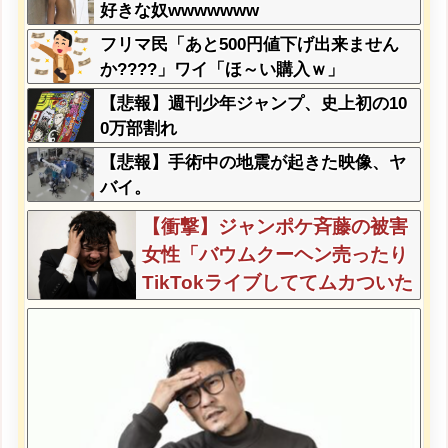
好きな奴wwwwwww
フリマ民「あと500円値下げ出来ません
か????」ワイ「ほ～い購入ｗ」
【悲報】週刊少年ジャンプ、史上初の10
0万部割れ
【悲報】手術中の地震が起きた映像、ヤ
バイ。
【衝撃】ジャンポケ斉藤の被害
女性「バウムクーヘン売ったり
TikTokライブしててムカついた
から示談しなかった」←コレっ
てさ…