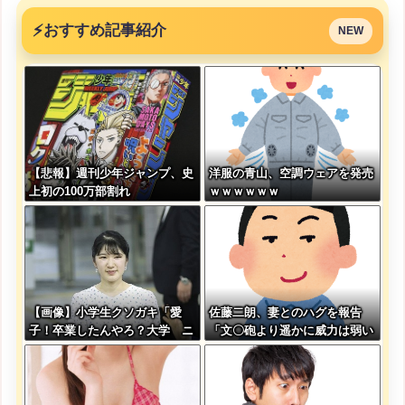
⚡
おすすめ記事紹介
NEW
【悲報】週刊少年ジャンプ、史
洋服の青山、空調ウェアを発売
上初の100万部割れ
ｗｗｗｗｗｗ
【画像】小学生クソガキ「愛
佐藤二朗、妻とのハグを報告
子！卒業したんやろ？大学 ニ
「文〇砲より遥かに威力は弱い
ュースで見たわ」→結果wwww
が、僕のノロケ砲をお見舞いす
wwww
る」