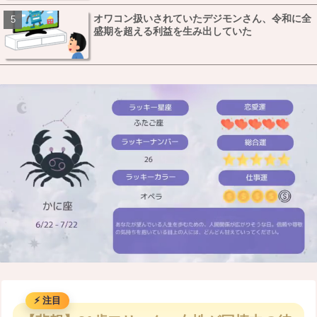
オワコン扱いされていたデジモンさん、令和に全
盛期を超える利益を生み出していた
M
u