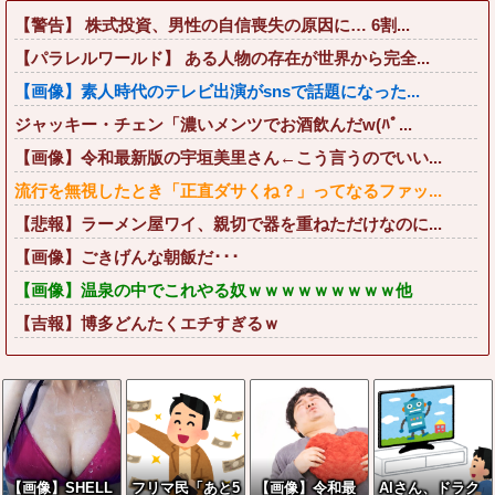
【警告】 株式投資、男性の自信喪失の原因に… 6割...
【パラレルワールド】 ある人物の存在が世界から完全...
【画像】素人時代のテレビ出演がsnsで話題になった...
ジャッキー・チェン「濃いメンツでお酒飲んだw(ﾊﾟ...
【画像】令和最新版の宇垣美里さん←こう言うのでいい...
流行を無視したとき「正直ダサくね？」ってなるファッ...
【悲報】ラーメン屋ワイ、親切で器を重ねただけなのに...
【画像】ごきげんな朝飯だ･･･
【画像】温泉の中でこれやる奴ｗｗｗｗｗｗｗｗｗ他
【吉報】博多どんたくエチすぎるｗ
【画像】SHELL
フリマ民「あと5
【画像】令和最
AIさん、ドラク