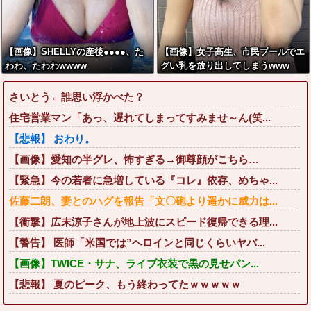
【画像】SHELLYの産後●●●●、た
【画像】女子高生、市民プールでエ
わわ、たわわwwww
グい乳を放り出してしまうwww
さいとう←誰思い浮かべた？
住宅営業マン「あっ、遅れてしまってすみませ～ん(笑...
【悲報】 おわり。
【画像】愛知の半グレ、怖すぎる→御尊顔がこちら…
【緊急】今の若者に急増している『コレ』依存、めちゃ...
佐藤二朗、妻とのハグを報告「文〇砲より遥かに威力は...
【衝撃】広末涼子さんが地上波にスピード復帰できる理...
【警告】 医師「米国では”ヘロインと同じくらいヤバ...
【画像】TWICE・サナ、ライブ衣装で黒の見せパン...
【悲報】 夏のピーク、もう終わってたｗｗｗｗｗ