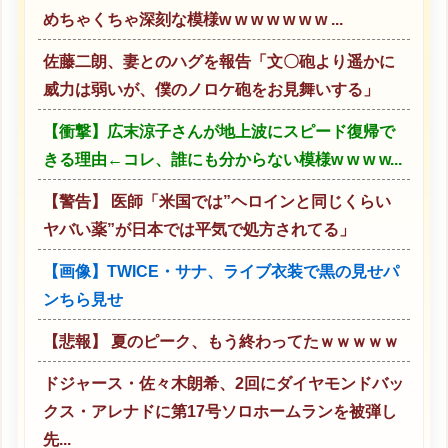
めちゃくちゃ深刻な模様w w w w w w w ...
佐藤二朗、妻とのハグを報告「文〇砲より遥かに
威力は弱いが、僕のノロケ砲をお見舞いする」
【衝撃】広末涼子さんが地上波にスピード復帰で
きる理由←コレ、誰にも分からない模様w w w w...
【警告】 医師「米国では”ヘロインと同じくらい
ヤバい薬”が日本では平気で処方されてる」
【画像】TWICE・サナ、ライブ衣装で黒の見せパ
ンちら見せ
【悲報】 夏のピーク、もう終わってたｗｗｗｗｗ
ドジャース・佐々木朗希、2回にダイヤモンドバッ
クス・アレナドに第17号ソロホームランを被弾し
先...