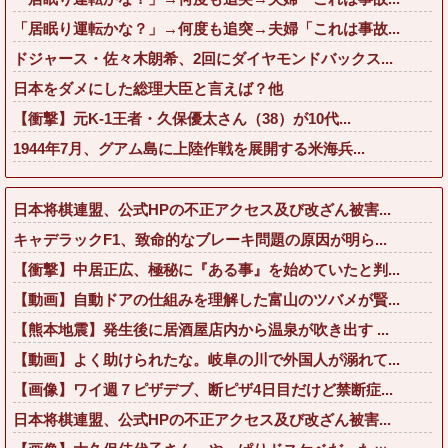
「居眠り運転かな？」→何度も追突→夫婦「これは事故...
ドジャース・佐々木朗希、2回にダイヤモンドバックス...
日本をダメにした総理大臣と言えば？他
【衝撃】元K-1王者・久保優太さん（38）が10代...
1944年7月、グアム島に上陸作戦を展開する米海兵...
日本将棋連盟、公式HPの不正アクセス及び改ざん被害...
キャデラックF1、致命的なブレーキ問題の原因が明ら...
【衝撃】中居正広、極秘に『ある事』を始めていたと判...
【動画】自動ドアの仕組みを理解した富山のツバメが賢...
【熊本地震】発生後に居酒屋店内から温泉が吹き出す ...
【動画】よく助けられたな。岐阜の川で外国人が溺れて...
【画像】ワイ週７ピザデブ、断ピザ4日目だけど禁断症...
日本将棋連盟、公式HPの不正アクセス及び改ざん被害...