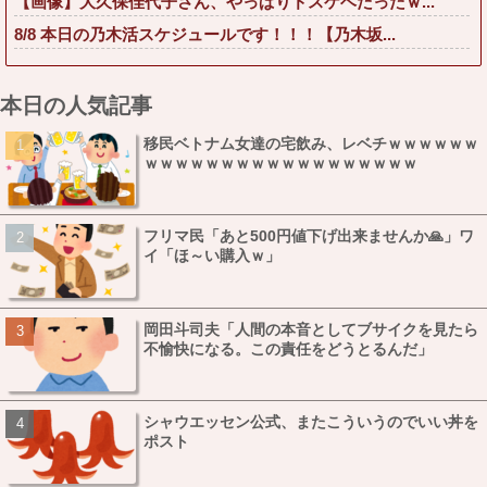
【画像】大久保佳代子さん、やっぱりドスケベだったｗ...
8/8 本日の乃木活スケジュールです！！！【乃木坂...
本日の人気記事
移民ベトナム女達の宅飲み、レベチｗｗｗｗｗｗ
ｗｗｗｗｗｗｗｗｗｗｗｗｗｗｗｗｗｗ
フリマ民「あと500円値下げ出来ませんか🙏」ワ
イ「ほ～い購入ｗ」
岡田斗司夫「人間の本音としてブサイクを見たら
不愉快になる。この責任をどうとるんだ」
シャウエッセン公式、またこういうのでいい丼を
ポスト