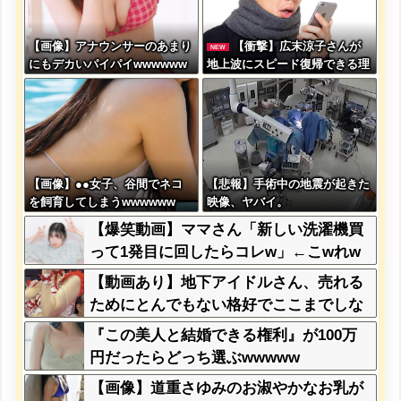
【画像】アナウンサーのあまり
【衝撃】広末涼子さんが
NEW
にもデカいパイパイwwwwww
地上波にスピード復帰できる理
ww
由←コレ、誰にも分からない模
様w w w w w w w w
【画像】●●女子、谷間でネコ
【悲報】手術中の地震が起きた
を飼育してしまうwwwwww
映像、ヤバイ。
【爆笑動画】ママさん「新しい洗濯機買
って1発目に回したらコレw」←こwれw
はw w w w w w w w w w
【動画あり】地下アイドルさん、売れる
ためにとんでもない格好でここまでしな
きゃいけないと判明ｗｗｗｗｗ
『この美人と結婚できる権利』が100万
円だったらどっち選ぶwwwww
【画像】道重さゆみのお淑やかなお乳が