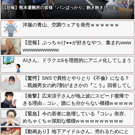
【悲報】熊本避難所の皆様「パンばっかり。飽き飽きしてる」
洋服の青山、空調ウェアを発売ｗｗｗｗｗｗ
【悲報】ぶっちゃけ●●が好きなやつ、集まれwww
wwwwwwwwww
AIさん、ドラクエ6を理想的にアニメ化してしまう
【驚愕】SNSで異性とやりとり《不倫》になる？
→既婚男女の約7割がまさかの『こう』回答してし
まうw w w w w w w w
【衝撃】広末涼子さんが地上波にスピード復帰で
きる理由←コレ、誰にも分からない模様w w w w w
w w w
【緊急】今の若者に急増している『コレ』依存、
めちゃくちゃ深刻な模様w w w w w w w w w w
【動画あり】地下アイドルさん、売れるためにと