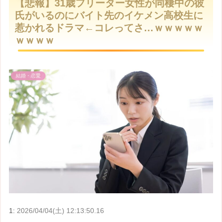
【悲報】31歳フリーター女性が同棲中の彼
t
氏がいるのにバイト先のイケメン高校生に
e
惹かれるドラマ←コレってさ…ｗｗｗｗｗ
ｗｗｗｗ
結婚・恋愛
1:
2026/04/04(土) 12:13:50.16