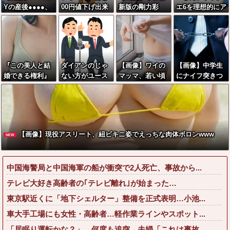
Yの産後●●●●、
00円値下げ出来
新版の剛力彩
エ6を理想的にア
たわわ、たわわ
ませんか????」
芽、ワイらにブ
ニメ化してしま
wwww
ワイ「ほ～い購
ッ刺さりまくり
う
入ｗ」
と話題にw w w
w w w w w w w
w w w
『この美人と結
ダイアンのじゃ
【画像】ワイの
【画像】中学生
婚できる権利』
ない方がユース
マッマ、若い頃
にナイフ突きつ
が100万円だっ
ケさんになって
はめちゃめちゃ
けてレイプした5
たらどっち選ぶ
しまっていると
えっちな美人だ
6歳おじさんのご
wwwww
いう事実←これ
ったwwwww
尊顔wwwwww
【画像】現役アスリート、紐ビキニ姿でえっちな肉体ボロンwww
NEW
中国海警局と中国海軍の船が衝突で2人死亡、事故から...
テレビ大好き高齢者の｢テレビ離れ｣が始まった…
東京駅近くに「地下シェルター」整備を正式表明…小池...
車大手工場にも女性・高齢者…軽作業ラインやスポット...
「居眠り運転かな？」→何度も追突→夫婦「これは事故...