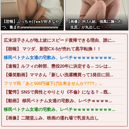
【悲報】ぶっちゃけ●●が好きなや
【画像】JK3人組、強風に煽られ
つ、集まれwwwwwwwwwwwww
「生尻」が丸出しに・・・
広末涼子さんが地上波にスピード復帰できる理由、誰に...
【朗報】 マツダ、新型CX-5が売れて黒字転換！！
移民ベトナム女達の宅飲み、レベチｗｗｗｗｗｗｗｗｗ...
【速報】ルフィの幹部、懲役20年に決定する←コレは...
【爆笑動画】ママさん「新しい洗濯機買って1発目に回...
フリマ民「あと500円値下げ出来ませんか????」...
【驚愕】SNSで異性とやりとり《不倫》になる？→既...
【動画】 移民ベトナム女達の宅飲み、レベチｗｗｗｗ...
移民ベトナム女達の宅飲み、レベチｗｗｗｗｗｗｗｗｗ...
【画像】二階堂ふみ、映画の濡れ場で乳首丸出し