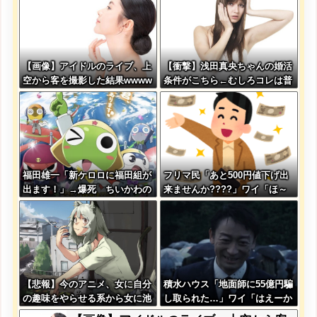
【画像】アイドルのライブ、上
【衝撃】浅田真央ちゃんの婚活
空から客を撮影した結果wwww
条件がこちら←むしろコレは普
www
通じゃね？w w w w w w w w
福田雄一「新ケロロに福田組が
フリマ民「あと500円値下げ出
出ます！」→爆死 ちいかわの
来ませんか????」ワイ「ほ～
監督「原作に忠実に」→爆売れ
い購入ｗ」
【悲報】今のアニメ、女に自分
積水ハウス「地面師に55億円騙
の趣味をやらせる系から女に池
し取られた…」ワイ「はえーか
沼役をやらせる系へ変化
わいそう…会社滅茶苦茶やろな