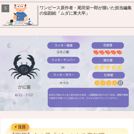
ワンピース原作者・尾田栄一郎が描いた担当編集
の似顔絵「ムダに東大卒」
M
u