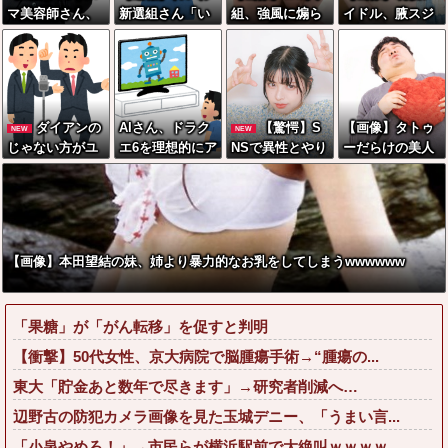
マ美容師さん、
新選組さん「い
組、強風に煽ら
イドル、腋スジ
ココリコ田中み
のちの党」に改
れ「生尻」が丸
が大変なことに
たいなチー牛を
名ｗｗｗｗｗｗ
出しに・・・
なってるwwww
大変身させた結
ｗｗ
果がこちらw w
w w w w w w w
ダイアンの
AIさん、ドラク
【驚愕】S
【画像】タトゥ
NEW
NEW
w w
じゃない方がユ
エ6を理想的にア
NSで異性とやり
ーだらけの美人
ースケさんにな
ニメ化してしま
とり《不倫》に
海鮮料理人、現
ってしまってい
う
なる？→既婚男
る！！←コレは
るという事実←
女の約7割がまさ
セクシー過ぎて
これ
かの『こう』回
ワイらにブッ刺
答してしまうw
さりまくりw w
【画像】本田望結の妹、姉より暴力的なお乳をしてしまうwwwwww
w w w w w w w
w w w w w w w
「果糖」が「がん転移」を促すと判明
【衝撃】50代女性、京大病院で脳腫瘍手術→“腫瘍の...
東大「貯金あと数年で尽きます」→研究者削減へ…
辺野古の防犯カメラ画像を見た玉城デニー、「うまい言...
「小泉やめろ！」→市民らが横浜駅前で大絶叫ｗｗｗｗ...