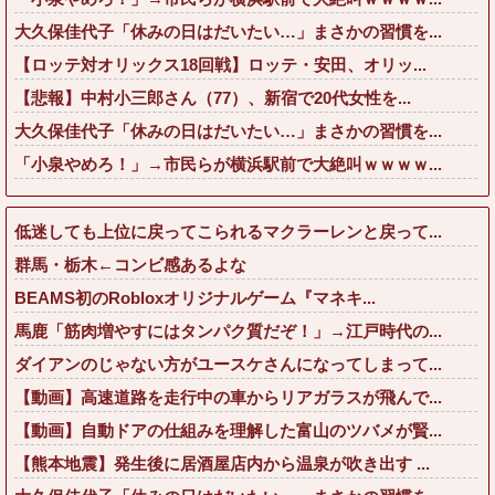
大久保佳代子「休みの日はだいたい…」まさかの習慣を...
【ロッテ対オリックス18回戦】ロッテ・安田、オリッ...
【悲報】中村小三郎さん（77）、新宿で20代女性を...
大久保佳代子「休みの日はだいたい…」まさかの習慣を...
「小泉やめろ！」→市民らが横浜駅前で大絶叫ｗｗｗｗ...
低迷しても上位に戻ってこられるマクラーレンと戻って...
群馬・栃木←コンビ感あるよな
BEAMS初のRobloxオリジナルゲーム『マネキ...
馬鹿「筋肉増やすにはタンパク質だぞ！」→江戸時代の...
ダイアンのじゃない方がユースケさんになってしまって...
【動画】高速道路を走行中の車からリアガラスが飛んで...
【動画】自動ドアの仕組みを理解した富山のツバメが賢...
【熊本地震】発生後に居酒屋店内から温泉が吹き出す ...