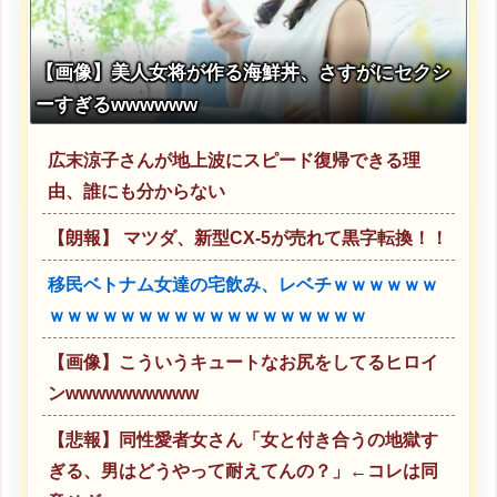
【画像】美人女将が作る海鮮丼、さすがにセクシ
ーすぎるwwwwww
広末涼子さんが地上波にスピード復帰できる理
由、誰にも分からない
【朗報】 マツダ、新型CX-5が売れて黒字転換！！
移民ベトナム女達の宅飲み、レベチｗｗｗｗｗｗ
ｗｗｗｗｗｗｗｗｗｗｗｗｗｗｗｗｗｗ
【画像】こういうキュートなお尻をしてるヒロイ
ンwwwwwwwwww
【悲報】同性愛者女さん「女と付き合うの地獄す
ぎる、男はどうやって耐えてんの？」←コレは同