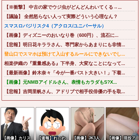
【※衝撃】 中古の家でウジ虫がどんどんわいてくる→...
【議論】 全然怒らない人って実際どういう心理なん？
スマスロバジリスク4（アクロス/ユニバーサル）
【画像】ディズニーのおいなり巻（600円）、流石に...
【悲報】明日花キララさん、専門家からあまりにも非情...
登山口でスマホは預けて入山するルールにできないでし...
相楽伊織の『重量感ある』下半身、大変なことになって...
【最新画像】鈴木奈々「今が一番バスト大きい！」下着...
【画像】元NMBアイドルさん、表情もカラダもS?X...
【悲報】吉岡里帆さん、アドリブで相手役俳優の手を取...
【画像】カリス
【速報】れいわ
【画像】JK3人
【画像】現役ア