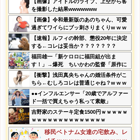
【画像】アイドルのライブ、上空から客
ぁ」→
を撮影した結果wwwwwww
【画像】令和最新版のあのちゃん、可愛
過ぎてワイらにブッ刺さりまくりw w w
w w w
【速報】ルフィの幹部、懲役20年に決定
する←コレは妥当か？？？？？？？
福田雄一「新ケロロに福田組が出ま
す！」→爆死 ちいかわの監督「原作に
忠実に」→爆売れ
【衝撃】浅田真央ちゃんの婚活条件がこ
ちら←むしろコレは普通じゃね？w w w
w w w w w
●●インフルエンサー「20歳でアルファー
ド一括で買えちゃう私って素敵」
吉野家のステーキ定食1500円ｗｗｗｗｗ
ｗｗｗｗｗｗｗｗｗｗｗｗｗｗ
移民ベトナム女達の宅飲み、レ