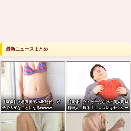
最新ニュースまとめ
【画像】大谷真美子のJK時代、ガ
【画像】タトゥーだらけの美人海鮮
チで大変なことになるwwww
料理人、現る！！←コレはセクシー
過ぎてワイらにブッ刺さりまくりw
w w w w w w w w