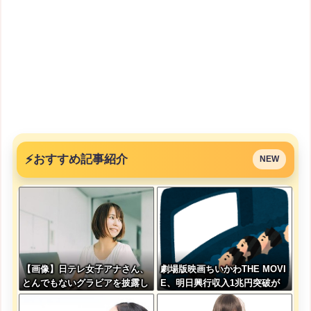
⚡
おすすめ記事紹介
NEW
【画像】日テレ女子アナさん、
劇場版映画ちいかわTHE MOVI
とんでもないグラビアを披露し
E、明日興行収入1兆円突破が
た結果・・・
確実にｗｗｗｗｗｗｗｗｗｗｗ
ｗｗ