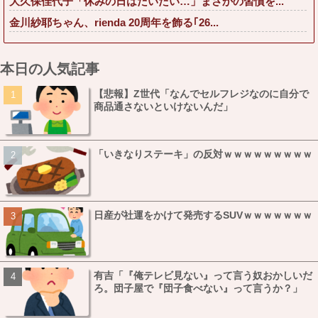
大久保佳代子「休みの日はだいたい…」まさかの習慣を...
金川紗耶ちゃん、rienda 20周年を飾る｢26...
本日の人気記事
【悲報】Z世代「なんでセルフレジなのに自分で
商品通さないといけないんだ」
「いきなりステーキ」の反対ｗｗｗｗｗｗｗｗｗ
日産が社運をかけて発売するSUVｗｗｗｗｗｗｗ
有吉「『俺テレビ見ない』って言う奴おかしいだ
ろ。団子屋で『団子食べない』って言うか？」