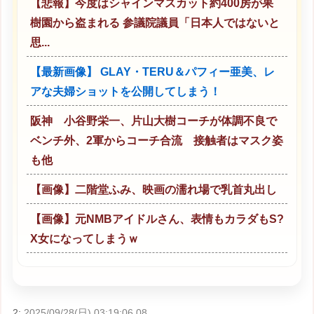
【悲報】今度はシャインマスカット約400房が果
樹園から盗まれる 参議院議員「日本人ではないと
思...
【最新画像】 GLAY・TERU＆パフィー亜美、レ
アな夫婦ショットを公開してしまう！
阪神 小谷野栄一、片山大樹コーチが体調不良で
ベンチ外、2軍からコーチ合流 接触者はマスク姿
も他
【画像】二階堂ふみ、映画の濡れ場で乳首丸出し
【画像】元NMBアイドルさん、表情もカラダもS?
X女になってしまうｗ
2:
2025/09/28(日) 03:19:06.08