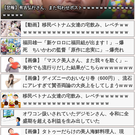
【悲報】有吉弘行さん、また匂わせポストｗｗｗｗｗｗｗｗｗｗｗｗ
ｗｗｗｗｗ
【動画】移民ベトナム女達の宅飲み、レベチｗｗ
ｗｗｗｗｗｗｗｗｗｗｗｗｗｗｗｗｗｗｗｗｗｗ
福田雄一「新ケロロに福田組が出ます！」→爆
死 ちいかわの監督「原作に忠実に」→爆売れ
【画像】「マスク美人さん、また我々を欺く」←
海外でも流行りだした結果がこちらw w w w w w w
【画像】ディズニーのおいなり巻（600円）、流石
にアレすぎて賛否両論の大炎上をしてしまうw w w
w w w w
移民ベトナム女達の宅飲み、レベチｗｗｗｗｗｗ
ｗｗｗｗｗｗｗｗｗｗｗｗｗｗｗｗｗｗ
オワコン扱いされていたデジモンさん、令和に全
盛期を超える利益を生み出していた
【画像】タトゥーだらけの美人海鮮料理人、現