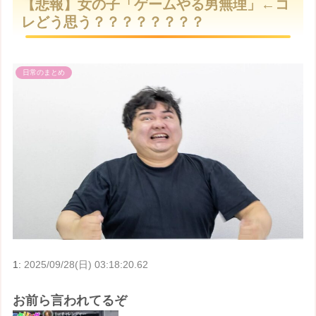
【悲報】女の子「ゲームやる男無理」←コ
t
レどう思う？？？？？？？？
e
日常のまとめ
1:
2025/09/28(日) 03:18:20.62
お前ら言われてるぞ