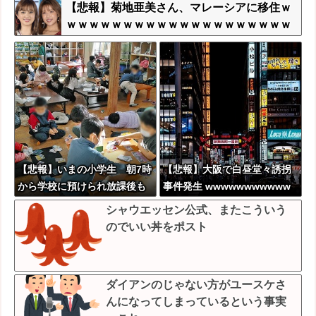
【悲報】菊地亜美さん、マレーシアに移住ｗ
ｗｗｗｗｗｗｗｗｗｗｗｗｗｗｗｗｗｗｗｗ
ｗｗｗｗ
【悲報】いまの小学生 朝7時
【悲報】大阪で白昼堂々誘拐
から学校に預けられ放課後も
事件発生 wwwwwwwwwww
夜遅くまで学童に預けられる
wwwwwwwwwwwwwwwww
シャウエッセン公式、またこういう
生活をしていたwwwwwwww
wwwwwwww
のでいい丼をポスト
wwwwww
ダイアンのじゃない方がユースケさ
んになってしまっているという事実