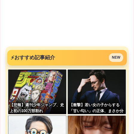
⚡
おすすめ記事紹介
NEW
【悲報】週刊少年ジャンプ、史
【衝撃】若い女の子からする
上初の100万部割れ
「甘い匂い」の正体、まさか分
からないDTなんておらんよ
な？よな？w w w w w w w w
w w w