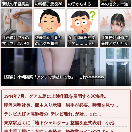
新版の宇垣美里
の幹部、懲役20
の子からする
本のセクシー過
さん←こう言う
年に決定する←
「甘い匂い」の
ぎる女性犯罪者
のでいいんだよ
コレは妥当
正体、まさか分
一覧が冗談抜き
が目一杯詰まっ
か？？？？？？
からないDTなん
にレベル高過ぎ
てると話題にw
？
ておらんよな？
る件w w w w w
w w w w w w w
よな？w w w w
w w w w
【画像】ワイの
佐藤二朗、妻と
女「43億円注文
【驚愕】SNSで
w
w w w w w w w
マッマ、若い頃
のハグを報告
して………キャ
異性とやりとり
はめちゃめちゃ
「文〇砲より遥
ンセルっと！」
《不倫》にな
えっちな美人だ
かに威力は弱い
←こいつの目的
る？→既婚男女
ったwwwww
が、僕のノロケ
の約7割がまさか
砲をお見舞いす
の『こう』回答
る」
してしまうw w
【画像】小嶋陽菜『アタシで勃起してね』←これwwwwww
w w w w w w
1944年7月、グアム島に上陸作戦を展開する米海兵...
滝沢秀明社長、熊本入り示唆「男手が必要。時間を見つ...
テレビ大好き高齢者の｢テレビ離れ｣が始まった…
東京駅近くに「地下シェルター」整備を正式表明…小池...
車大手工場にも女性・高齢者…軽作業ラインやスポット...