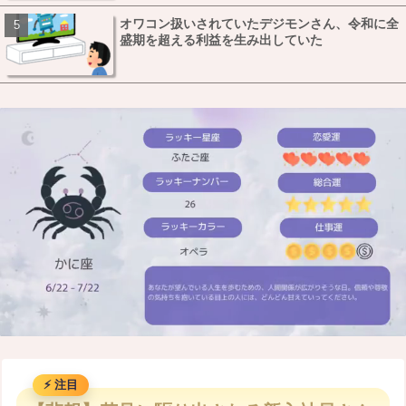
オワコン扱いされていたデジモンさん、令和に全
盛期を超える利益を生み出していた
M
u