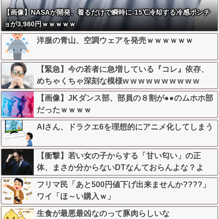
【画像】NASAが開発、着るだけで瞬時に-15℃冷却する冷感ポンチ
ョが3,980円ｗｗｗｗｗ
洋服の青山、空調ウェアを発売ｗｗｗｗｗｗ
【緊急】今の若者に急増している『コレ』依存、
めちゃくちゃ深刻な模様w w w w w w w w w w
【画像】JKダンス部、部員の８割が●●のムホホ部
だったｗｗｗｗ
AIさん、ドラクエ6を理想的にアニメ化してしまう
【衝撃】若い女の子からする「甘い匂い」の正
体、まさか分からないDTなんておらんよな？よ
な？w w w w w w w w w w w
フリマ民「あと500円値下げ出来ませんか????」
ワイ「ほ～い購入ｗ」
生食が最悪最凶なのって豚肉らしいな