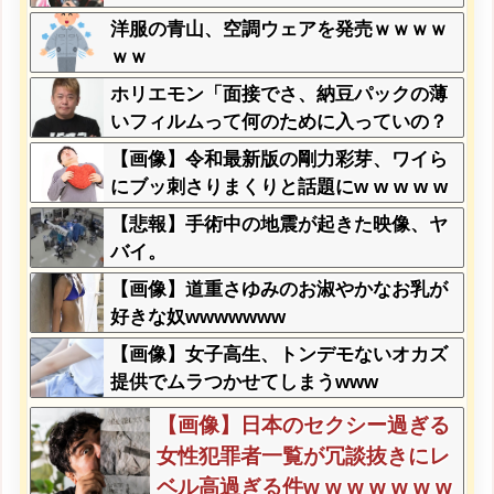
洋服の青山、空調ウェアを発売ｗｗｗｗ
ｗｗ
ホリエモン「面接でさ、納豆パックの薄
いフィルムって何のために入っていの？
って聞くわけ」
【画像】令和最新版の剛力彩芽、ワイら
にブッ刺さりまくりと話題にw w w w w
w w w w w w w w
【悲報】手術中の地震が起きた映像、ヤ
バイ。
【画像】道重さゆみのお淑やかなお乳が
好きな奴wwwwwww
【画像】女子高生、トンデモないオカズ
提供でムラつかせてしまうwww
【画像】日本のセクシー過ぎる
女性犯罪者一覧が冗談抜きにレ
ベル高過ぎる件w w w w w w w