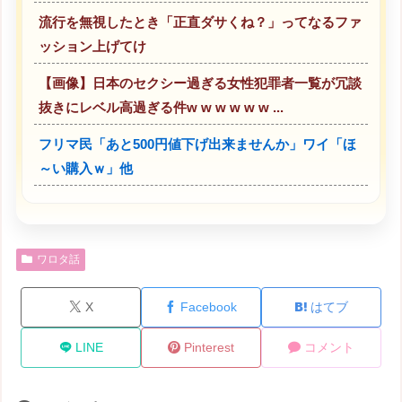
流行を無視したとき「正直ダサくね？」ってなるファ
ッション上げてけ
【画像】日本のセクシー過ぎる女性犯罪者一覧が冗談
抜きにレベル高過ぎる件w w w w w w ...
フリマ民「あと500円値下げ出来ませんか」ワイ「ほ
～い購入ｗ」他
ワロタ話
X
Facebook
はてブ
LINE
Pinterest
コメント