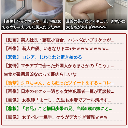
【画像】ワイのマッマ、若い頃はめ
最近の美少女フィギュア、さすがに
ちゃめちゃえっちな美人だったww
太ももが太すぎwwwww
www
【動画】美人社長・藤渡小百合、ハンパないプリケツが...
【画像】 新人声優、いきなりドエ●チｗｗｗｗｗｗｗ...
【悲報】 ロシア、じわじわと逝き始める
【驚愕】マチアプで会った外国人からまさかの『こう』...
生食が最悪最凶なのって豚肉らしいな
【衝撃】クロちゃん、とち狂ったツイートをする←コレ...
【画像】日本のセクシー過ぎる女性犯罪者一覧が冗談抜...
【画像】 女教師「よーし、先生も水着でプール清掃す...
【悲報】「お兄」こと橋田歩果の兄、当時8歳の妹にと...
【画像】 女子バレー選手、ケツがデカすぎ警報ｗｗｗ