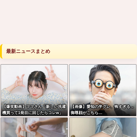
最新ニュースまとめ
【爆笑動画】ママさん「新しい洗濯
【画像】愛知の半グレ、怖すぎる→
機買って1発目に回したらコレw」
御尊顔がこちら…
←こwれwはw w w w w w w w w w