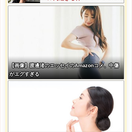
w w
【画像】渡邊渚のエッセイのAmazonコメ、中傷
がエグすぎる