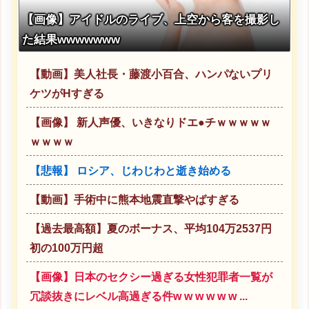
【画像】アイドルのライブ、上空から客を撮影し
た結果wwwwwww
【動画】美人社長・藤渡小百合、ハンパないプリ
ケツがHすぎる
【画像】 新人声優、いきなりドエ●チｗｗｗｗｗ
ｗｗｗｗ
【悲報】 ロシア、じわじわと逝き始める
【動画】手術中に熊本地震直撃やばすぎる
【過去最高額】夏のボーナス、平均104万2537円
初の100万円超
【画像】日本のセクシー過ぎる女性犯罪者一覧が
冗談抜きにレベル高過ぎる件w w w w w w ...