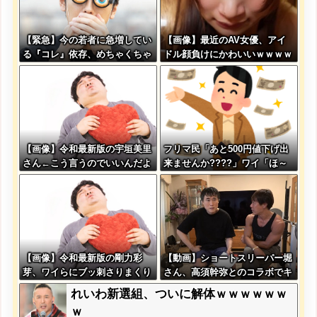
【緊急】今の若者に急増してい
【画像】最近のAV女優、アイ
る『コレ』依存、めちゃくちゃ
ドル顔負けにかわいいｗｗｗｗ
深刻な模様w w w w w w w w
ｗ
w w
【画像】令和最新版の宇垣美里
フリマ民「あと500円値下げ出
さん←こう言うのでいいんだよ
来ませんか????」ワイ「ほ～
が目一杯詰まってると話題にw
い購入ｗ」
w w w w w w w w
【画像】令和最新版の剛力彩
【動画】ショートスリーパー堀
芽、ワイらにブッ刺さりまくり
さん、高須幹弥とのコラボでキ
と話題にw w w w w w w w w
レ過ぎてる動画がヤバいｗｗｗ
れいわ新選組、ついに解体ｗｗｗｗｗｗ
w w w w
ｗｗ
ｗ