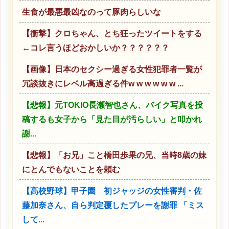
生食が最悪最凶なのって豚肉らしいな
【衝撃】クロちゃん、とち狂ったツイートをする
←コレ言うほどおかしいか？？？？？？
【画像】日本のセクシー過ぎる女性犯罪者一覧が
冗談抜きにレベル高過ぎる件w w w w w w ...
【悲報】元TOKIO長瀬智也さん、バイク写真を投
稿するも女子から「見た目が汚らしい」と叩かれ
謝...
【悲報】「お兄」こと橋田歩果の兄、当時8歳の妹
にとんでもないことを頼む
【高校野球】甲子園 初ジャッジの女性審判・佐
藤加奈さん、自ら判定覆したプレーを謝罪 「ミス
して...