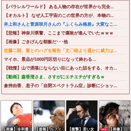
【パラレルワールド】 ある人物の存在が世界から完全...
【オカルト】 なぜ人工宇宙のこの世界の方が、本物の...
井上和さんと菅原咲月さんの『ふくらみ格差』大変なこ...
【悲報】神奈川県警、ここまで腐敗が進んでいたｗｗｗ
【画像】ごきげんな朝飯だ･･･他
佐藤二朗、妻とのハグを報告「文〇砲より遥かに威力は...
マイホ、景品が1000円区切りになって終わる…
【戦慄】山で洒落にならない目にあった話をする、オカ...
【動画】森香澄さま、さすがにエチエチがすぎるｗ
倉持由香、息子の「自閉スペクトラム症」診断にショッ...
【画像】令和最
【速報】ルフィ
【衝撃】若い女
【画像】日
NEW