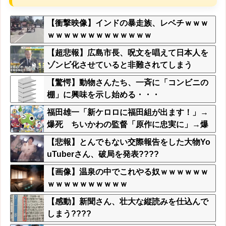
【衝撃映像】インドの暴走族、レベチｗｗｗ
ｗｗｗｗｗｗｗｗｗｗｗｗｗ
【超悲報】広島市長、呪文を唱えて日本人を
ゾンビ化させていると非難されてしまう
【驚愕】動物さんたち、一斉に「コンビニの
棚」に興味を示し始める・・・
福田雄一「新ケロロに福田組が出ます！」→
爆死 ちいかわの監督「原作に忠実に」→爆
売れ
【悲報】とんでもない交際報告をした大物Yo
uTuberさん、破局を発表????
【画像】温泉の中でこれやる奴ｗｗｗｗｗｗ
ｗｗｗｗｗｗｗｗｗｗ
【感動】新聞さん、壮大な縦読みを仕込んで
しまう????