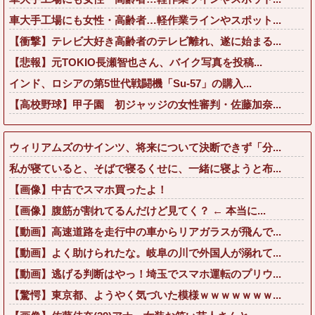
車大手工場にも女性・高齢者…軽作業ラインやスポット...
【衝撃】テレビ大好き高齢者のテレビ離れ、遂に始まる...
【悲報】元TOKIO長瀬智也さん、バイク写真を投稿...
インド、ロシアの第5世代戦闘機「Su-57」の購入...
【高校野球】甲子園 初ジャッジの女性審判・佐藤加奈...
ウィリアムズのサインツ、将来について決断できず「分...
私が寝ていると、そばで寝るくせに、一緒に寝ようと布...
【画像】中古でスマホ買ったよ！
【画像】腹筋が割れてるんだけど見てく？ ← 本当に...
【動画】高速道路を走行中の車からリアガラスが飛んで...
【動画】よく助けられたな。岐阜の川で外国人が溺れて...
【動画】逃げる判断はやっ！埼玉でスマホ運転のプリウ...
【驚愕】東京都、ようやく気づいた模様ｗｗｗｗｗｗｗ...