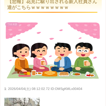
【悲報】花見に駆り出される新入社員さん
t
達がこちらｗｗｗｗｗｗｗｗ
e
ワロタ話
1:
2026/04/04(土) 08:12:02.72 ID:OMSgKMLv00404