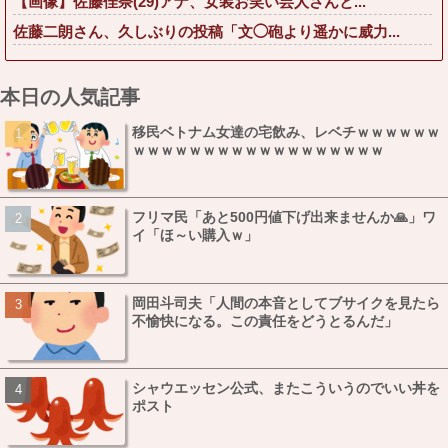
【画像】佐藤佳奈(29)アナ、女装お笑い芸人さんと...
佐藤二朗さん、久しぶりの投稿「文◯砲より遥かに威力...
本日の人気記事
移民ベトナム女達の宅飲み、レベチｗｗｗｗｗｗ
ｗｗｗｗｗｗｗｗｗｗｗｗｗｗｗｗｗｗ
フリマ民「あと500円値下げ出来ませんか🙏」ワ
イ「ほ～い購入ｗ」
岡田斗司夫「人間の本音としてブサイクを見たら
不愉快になる。この責任をどうとるんだ」
シャウエッセン公式、またこういうのでいい丼を
ポスト