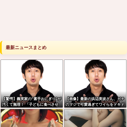
最新ニュースまとめ
【驚愕】義実家の“素手おにぎり”が
【画像】最新の浜辺美波さん、ガチ
汚くて無理！ 「子どもに食べさせ
のマジで可愛過ぎてワイらをドキド
たくない！！」←お前らは食べられ
キさせてしまうw w w w w w w
る？？？？？？