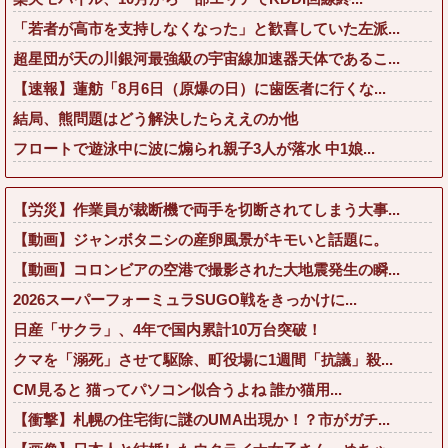
「若者が高市を支持しなくなった」と歓喜していた左派...
超星団が天の川銀河最強級の宇宙線加速器天体であるこ...
【速報】蓮舫「8月6日（原爆の日）に歯医者に行くな...
結局、熊問題はどう解決したらええのか他
フロートで遊泳中に波に煽られ親子3人が落水 中1娘...
【労災】作業員が裁断機で両手を切断されてしまう大事...
【動画】ジャンボタニシの産卵風景がキモいと話題に。
【動画】コロンビアの空港で撮影された大地震発生の瞬...
2026スーパーフォーミュラSUGO戦をきっかけに...
日産「サクラ」、4年で国内累計10万台突破！
クマを「溺死」させて駆除、町役場に1週間「抗議」殺...
CM見ると 猫ってパソコン似合うよね 誰か猫用...
【衝撃】札幌の住宅街に謎のUMA出現か！？市がガチ...