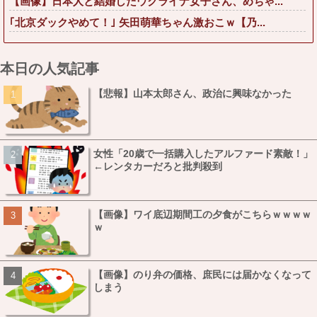
【画像】日本人と結婚したウクライナ女子さん、めちゃ...
｢北京ダックやめて！｣ 矢田萌華ちゃん激おこｗ【乃...
本日の人気記事
【悲報】山本太郎さん、政治に興味なかった
女性「20歳で一括購入したアルファード素敵！」
←レンタカーだろと批判殺到
【画像】ワイ底辺期間工の夕食がこちらｗｗｗｗ
ｗ
【画像】のり弁の価格、庶民には届かなくなって
しまう