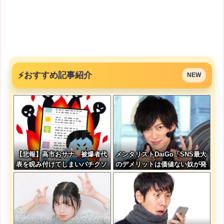
⚡
おすすめ記事紹介
NEW
【悲報】高市おサナ、被爆者代
メンタリストDaiGo「SNS最大
表を睨み付けてしまいバチクソ
のデメリットは価値ない奴が発
炎上し始めるｗｗｗｗｗｗｗｗ
信できるようになったこと」
ｗ