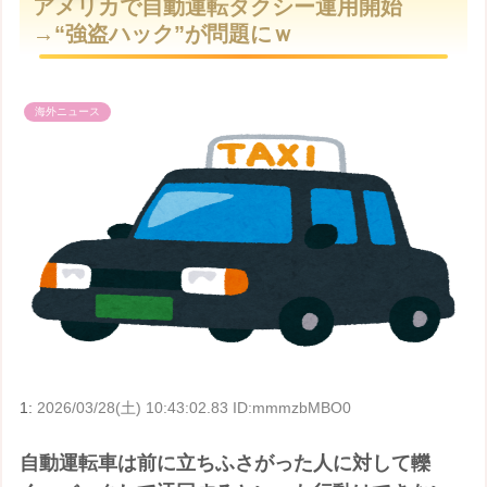
アメリカで自動運転タクシー運用開始
t
→“強盗ハック”が問題にｗ
e
海外ニュース
1:
2026/03/28(土) 10:43:02.83 ID:mmmzbMBO0
自動運転車は前に立ちふさがった人に対して轢