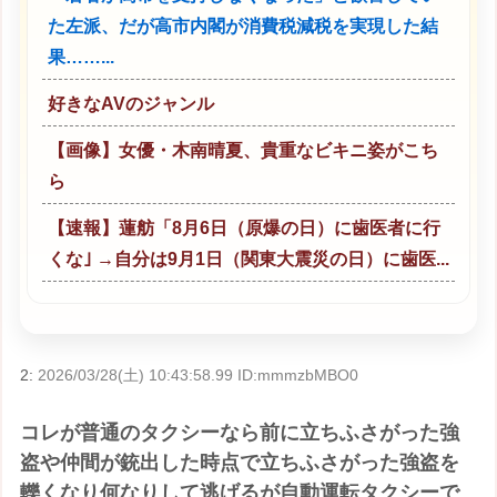
た左派、だが高市内閣が消費税減税を実現した結
果……...
好きなAVのジャンル
【画像】女優・木南晴夏、貴重なビキニ姿がこち
ら
【速報】蓮舫「8月6日（原爆の日）に歯医者に行
くな｣ →自分は9月1日（関東大震災の日）に歯医...
2:
2026/03/28(土) 10:43:58.99 ID:mmmzbMBO0
コレが普通のタクシーなら前に立ちふさがった強
盗や仲間が銃出した時点で立ちふさがった強盗を
轢くなり何なりして逃げるが自動運転タクシーで