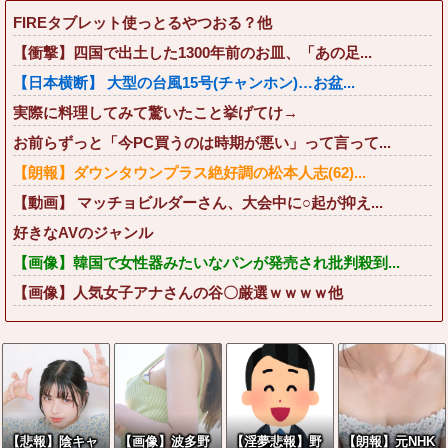
FIREタブレット使っとるやつおる？他
【衝撃】四国で出土した1300年前のお皿、「あの足...
【日本横断】 大型の台風15号(チャンホン)…お盆...
実際に料理してみて驚いたこと挙げてけ→
お前らずっと「今PC買うのは時期が悪い」って言って...
【朗報】ダウンタウンプラス絶好調の松本人志(62)...
【動画】 マッチョビルダーさん、大会中に○起が抑え...
好きなAVのジャンル
【画像】韓国で女性器みたいなパンが発売され批判殺到...
【画像】人気女子アナさんの谷〇厳選ｗｗｗｗ他
【悲報】陰キャ
【画像】波多野
【淫夢悲報】野
【朗報】元NHK