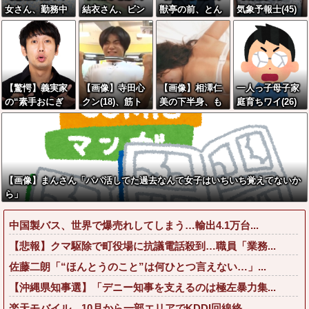
女さん、勤務中
結衣さん、ビン
獣亭の前、とん
気象予報士(45)
にBeRealしてる
ビンドスケベ●●
でもないことに
さん、えちえち
同僚をチクって
●●ｗｗｗｗｗｗ
なるｗｗｗｗｗ
グラビアに挑戦
クビにさせたエ
ｗｗｗｗ
ｗｗｗｗｗ
した結果wwww
ピソードを大公
w
開←これガチだ
【驚愕】義実家
【画像】寺田心
【画像】相澤仁
一人っ子母子家
と思
の“素手おにぎ
クン(18)、筋ト
美の下半身、も
庭育ちワイ(26)
う？？？？？
り”が汚くて無
レした結果無事
うシコらない方
無職の母親が再
理！ 「子どもに
かわいくなる
が無理だ
婚するらしくて
食べさせたくな
ろ・・・
驚愕
い！！」←お前
らは食べられ
【画像】まんさん「パパ活してた過去なんて女子はいちいち覚えてないか
る？？？？？？
ら」
中国製バス、世界で爆売れしてしまう…輸出4.1万台...
【悲報】クマ駆除で町役場に抗議電話殺到…職員「業務...
佐藤二朗「“ほんとうのこと”は何ひとつ言えない…」...
【沖縄県知事選】「デニー知事を支えるのは極左暴力集...
楽天モバイル、10月から一部エリアでKDDI回線終...