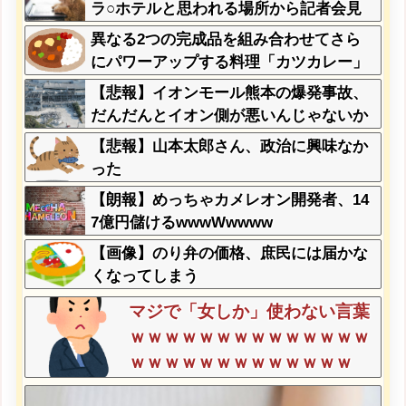
ラ○ホテルと思われる場所から記者会見
に参加してしまった結果w w w w w w w
異なる2つの完成品を組み合わせてさら
w
にパワーアップする料理「カツカレー」
以外にない
【悲報】イオンモール熊本の爆発事故、
だんだんとイオン側が悪いんじゃないか
という世論になってしまう
【悲報】山本太郎さん、政治に興味なか
った
【朗報】めっちゃカメレオン開発者、14
7億円儲けるwwwWwwww
【画像】のり弁の価格、庶民には届かな
くなってしまう
マジで「女しか」使わない言葉
ｗｗｗｗｗｗｗｗｗｗｗｗｗｗ
ｗｗｗｗｗｗｗｗｗｗｗｗｗ