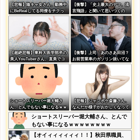
【悲報】陰キャ女さん、勤務中
【衝撃】「史上最大のデマ、流
にBeRealしてる同僚をチクっ
言飛語」と聞いて思いつくの
てクビにさせたエピソードを大
は？→大体一致する件w w w w
公開←これガチだと思
w w w
う？？？？？
【超絶悲報】東科大医学部卒の
【衝撃】上司「あのさあ田沼？
美人YouTuberさん、直美でコ
お前営業車のガソリン抜いてな
メント欄が炎上してしまう…
い？」俺「はぁ？どういうこと
すか？」上司「自分の車に入れ
替えたりしてない？？」←これ
w w w w w w
ショートスリーバー堀大輔さ
【悲報】ジャンポケ斎藤さん、
ん、とんでもない事になるｗｗ
なんだか様子がおかしくなって
ｗｗｗｗｗｗ
しまった結果…←コレ逆に怖く
ショートスリーバー堀大輔さん、とんで
ね…？
もない事になるｗｗｗｗｗｗｗｗ
【オイィィィィィィ！！】秋田県職員、