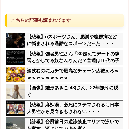
こちらの記事も読まれてます
【悲報】eスポーツさん、肥満や糖尿病など
に悩まされる過酷なスポーツだった・・・
【悲報】強者男性さん「30超えてデートの練
習とかしてる奴なんなんだ？普通は10代の子
供がいるぞ」→
酒飲むのにガチで最高なチェーン店教えろｗ
ｗｗｗｗｗｗｗｗｗ
【画像】雛形あきこ(48)さん、22年振りに脱
ぐ
【悲報】麻辣湯、必死にステマされるも日本
人男性から見向きもされない・・・
【訃報】台風前日の遊泳禁止エリアで泳いで
た家族、流されてガキが逝く