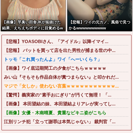
【画像】芋臭い田舎JKが垢抜けた
【悲報】ワイの元カノ、風俗で見つ
結果、えちえちボディに目覚めるw
かるwwwwwwwwww
wwwww
【悲報】YOASOBIさん、「アイドル」以降イマイ...
【悲報】 バットを買って店を出た男性が捕まる世の中...
トッモ「これ買ったんよ」ワイ「へーいくら？」
【画像】ワイ底辺期間工の夕食がこちらｗｗｗｗｗ
みい山『そもそも作品自体が糞つまらない』と叩かれだ...
マジで「女しか」使わない言葉ｗｗｗｗｗｗｗｗｗｗｗ...
【驚愕】義実家の“素手おにぎり”が汚くて無理！ 「...
【画像】 本田望結の妹、本田望結よりアレが実ってし...
【画像】女優・木南晴夏、貴重なビキニ姿がこちら
江別リンチ犯「立って謝罪は本気じゃない」 裁判官「...