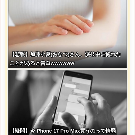
【悲報】加藤小夏(おなつ)さん、演技中に惚れた
ことがあると告白wwwwww
【疑問】今iPhone 17 Pro Max買うのって情弱