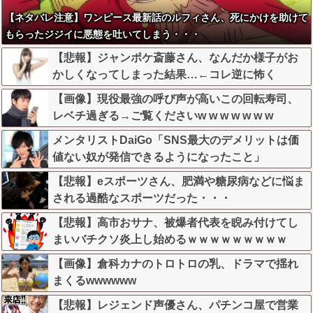
【ネタバレ注意】ワンピース最新話のルフィさん、死にかけを助けて
もらったジジイに悪態を吐いてしまう・・・
【悲報】ジャンポケ斎藤さん、なんだか様子がお
かしくなってしまった結果…←コレ逆に怖く
ね…？
【画像】現役最強の呼び声が高いこの回転寿司、
レベチ過ぎる→ご覧くださいw w w w w w w
メンタリストDaiGo「SNS最大のデメリットは価
値ない奴が発信できるようになったこと」
【悲報】eスポーツさん、肥満や糖尿病などに悩ま
される過酷なスポーツだった・・・
【悲報】高市おサナ、被爆者代表を睨み付けてし
まいバチクソ炎上し始めるｗｗｗｗｗｗｗｗｗ
【画像】倉科カナのトロトロの乳、ドラマで揺れ
まくるwwwwww
【悲報】レジェンド声優さん、パチンコ屋で営業