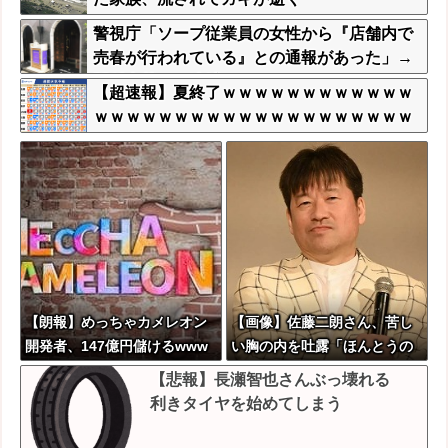
警視庁「ソープ従業員の女性から『店舗内で
売春が行われている』との通報があった」→
関係者芋づる逮捕・・・
【超速報】夏終了ｗｗｗｗｗｗｗｗｗｗｗｗ
ｗｗｗｗｗｗｗｗｗｗｗｗｗｗｗｗｗｗｗｗ
ｗｗｗｗｗｗｗｗ
【朗報】めっちゃカメレオン
【画像】佐藤二朗さん、苦し
開発者、147億円儲けるwww
い胸の内を吐露「ほんとうの
Wwwww
ことを言えなくて悔しい」
【悲報】長瀬智也さんぶっ壊れる
利きタイヤを始めてしまう