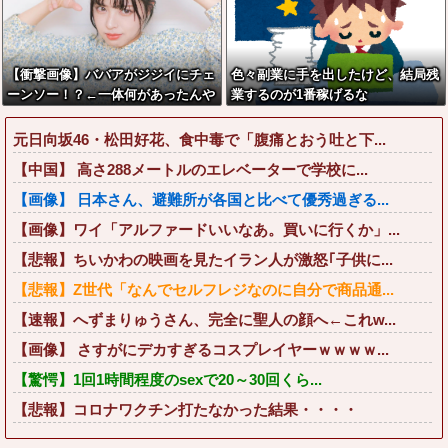
【衝撃画像】ババアがジジイにチェ
色々副業に手を出したけど、結局残
ーンソー！？←一体何があったんや
業するのが1番稼げるな
コレw w w w w w w w w
元日向坂46・松田好花、食中毒で「腹痛とおう吐と下...
【中国】 高さ288メートルのエレベーターで学校に...
【画像】 日本さん、避難所が各国と比べて優秀過ぎる...
【画像】ワイ「アルファードいいなあ。買いに行くか」...
【悲報】ちいかわの映画を見たイラン人が激怒｢子供に...
【悲報】Z世代「なんでセルフレジなのに自分で商品通...
【速報】へずまりゅうさん、完全に聖人の顔へ←これw...
【画像】 さすがにデカすぎるコスプレイヤーｗｗｗｗ...
【驚愕】1回1時間程度のsexで20～30回くら...
【悲報】コロナワクチン打たなかった結果・・・・