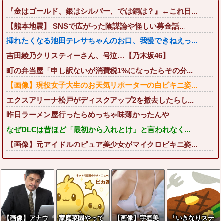
『金はゴールド、銀はシルバー、では銅は？』←これ日...
【熊本地震】 SNSで広がった陰謀論や怪しい募金話...
挿れたくなる池田テレサちゃんのお口、我慢できねえっ...
吉田綾乃クリスティーさん、号泣…【乃木坂46】
町の弁当屋「申し訳ないが消費税1%になったらその分...
【画像】現役女子大生のお天気リポーターの白ビキニ姿...
エクスアリーナ松戸がディスクアップ2を撤去したらし...
昨日ラーメン屋行ったらめっちゃ味薄かったんや
なぜDLCは昔ほど「最初から入れとけ」と言われなく...
【画像】元アイドルのピュア美少女がマイクロビキニ姿...
【画像】アナウ
家庭菜園やって
【画像】宇垣美
「いきなりステ