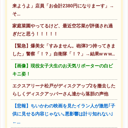
来ようよ」店員「お会計2380円になりまーす」→
そ...
家庭菜園やってるけど、最近空芯菜が評価され過
ぎだと思う！！！！！
【緊急】爆美女「すみません。砲弾3つ持ってきま
した」警察「！？」自衛隊「！？」→結果w w w...
【画像】現役女子大生のお天気リポーターの白ビ
キニ姿！
エクスアリーナ松戸がディスクアップ2を撤去した
らしくディスクアッパーさん達から落胆の声他
【悲報】ちいかわの映画を見たイラン人が激怒｢子
供に見せる内容じゃない｡悪影響は計り知れない｣
←...