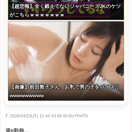
【超悲報】全く鍛えてないジャパニーズJKのケツ
がこちらｗｗｗｗｗｗｗ
【画像】前田敦子さん、お乳で男の子をパイズリ
wwwwwwwww
7:
2026/03/23(月) 12:42:43.66 ID:lXzYFhfT0
週6勤務…