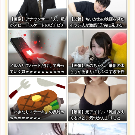
【画像】アナウンサー「え、私
【悲報】ちいかわの映画を見た
がスピードスケートのピチピチ
イラン人が激怒｢子供に見せる
ユニフォーム着るんですか…？
内容じゃない｡悪影響は計り知
ﾑﾁｨ！！」←これはお前らに刺
れない｣←これw w w w w w w
さるやろw w w w w w w w
w w
メルカリでハートだけして去っ
【画像】あのちゃん、最新の太
ていく奴ｗｗｗｗｗｗｗｗｗｗ
ももがあまりにもシコすぎる件
ｗｗｗ
「いきなりステーキ」の反対ｗ
【動画】元アイドル「乳首みえ
ｗｗｗｗｗｗｗｗ
てるけど、気づかんふりしと
こ」