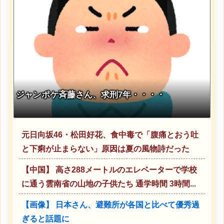
ジャンポケ斉藤さん、求刑7年・・・・
元日向坂46・松田好花、食中毒で「腹痛とおう吐
と下痢が止まらない」原因は夏の風物詩だった
【中国】 高さ288メートルのエレベーターで学校
に通う雲南省の山地の子供たち 通学時間 3時間...
【画像】 日本さん、避難所が各国と比べて優秀過
ぎると話題に