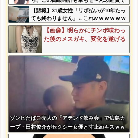
ら、この高級時計も車もぜ～んぶ経費で
タダ！ｗ」←まさかコレ本気にしてる奴
【悲報】31歳女性「リボ払いが10年たっ
なんておらんよな？よな？w w w w w w
ても終わりません」←これw w w w w w
w w w w w
w
【画像】明らかにチンポ味わっ
た後のメスガキ、変化を遂げる
ゾンビたばこ売人の「アテンド飲み会」で広島カ
ープ・田村俊介がセクシー女優と寸止めキスｗｗ
ｗｗｗ