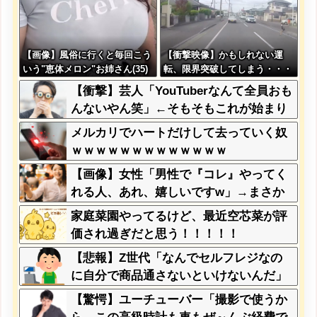
【画像】風俗に行くと毎回こう
【衝撃映像】かもしれない運
いう"恵体メロン"お姉さん(35)
転、限界突破してしまう・・・
を指名してしまうんやが・・・
【衝撃】芸人「YouTuberなんて全員おも
んないやん笑」←そもそもこれが始まり
なんだと思うんだがどう思う？？？？？
メルカリでハートだけして去っていく奴
ｗｗｗｗｗｗｗｗｗｗｗｗｗ
【画像】女性「男性で『コレ』やってく
れる人、あれ、嬉しいですw」→まさか
の行為がこちらw w w w w w w w w
家庭菜園やってるけど、最近空芯菜が評
価され過ぎだと思う！！！！！
【悲報】Z世代「なんでセルフレジなの
に自分で商品通さないといけないんだ」
【驚愕】ユーチューバー「撮影で使うか