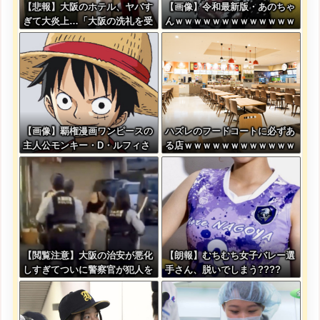
【悲報】大阪のホテル、ヤバす
【画像】令和最新版・あのちゃ
ぎて大炎上…「大阪の洗礼を受
んｗｗｗｗｗｗｗｗｗｗｗｗｗ
けました」
ｗ
【画像】覇権漫画ワンピースの
ハズレのフードコートに必ずあ
主人公モンキー・D・ルフィさ
る店ｗｗｗｗｗｗｗｗｗｗｗｗ
ん、変わり果てた姿で発見され
る・・・
【閲覧注意】大阪の治安が悪化
【朗報】むちむち女子バレー選
しすぎてついに警察官が犯人を
手さん、脱いでしまう????
銃殺。いよいよアメリカみたい
になってきたな