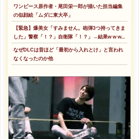
ワンピース原作者・尾田栄一郎が描いた担当編集
の似顔絵「ムダに東大卒」
【緊急】爆美女「すみません。砲弾3つ持ってきま
した」警察「！？」自衛隊「！？」→結果w w w...
なぜDLCは昔ほど「最初から入れとけ」と言われ
なくなったのか他