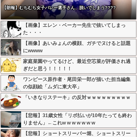
【朗報】むちむち女子バレー選手さん、脱いでしまう????
【画像】エレン・ベーカー先生で抜いてしまっ
た・・・
【画像】あいみょんの横顔、ガチでヌけると話題
にwwww
家庭菜園やってるけど、最近空芯菜が評価され過
ぎだと思う！！！！！
ワンピース原作者・尾田栄一郎が描いた担当編集
の似顔絵「ムダに東大卒」
「いきなりステーキ」の反対ｗｗｗｗｗｗｗｗｗ
【悲報】31歳女性「リボ払いが10年たっても終わ
りません」←これw w w w w w w
【悲報】ショートスリーパー堀、ショートスリー