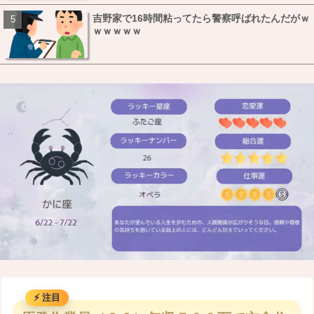
吉野家で16時間粘ってたら警察呼ばれたんだがｗ
ｗｗｗｗｗ
M
u