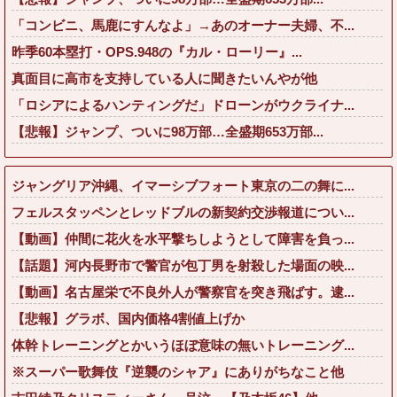
「コンビニ、馬鹿にすんなよ」→あのオーナー夫婦、不...
昨季60本塁打・OPS.948の『カル・ローリー』...
真面目に高市を支持している人に聞きたいんやが他
「ロシアによるハンティングだ」ドローンがウクライナ...
【悲報】ジャンプ、ついに98万部…全盛期653万部...
ジャングリア沖縄、イマーシブフォート東京の二の舞に...
フェルスタッペンとレッドブルの新契約交渉報道につい...
【動画】仲間に花火を水平撃ちしようとして障害を負っ...
【話題】河内長野市で警官が包丁男を射殺した場面の映...
【動画】名古屋栄で不良外人が警察官を突き飛ばす。逮...
【悲報】グラボ、国内価格4割値上げか
体幹トレーニングとかいうほぼ意味の無いトレーニング...
※スーパー歌舞伎『逆襲のシャア』にありがちなこと他