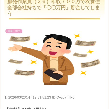
原発作業員（２６）年収７００万で衣食住
t
全部会社持ちで「〇〇万円」貯金してしま
e
う
仕事・学校
1:
2026/03/23(月) 12:31:51.23 ID:Qyz07mIF0