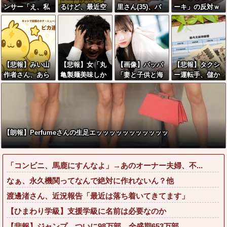
ンサー「え、私
るけど、最近空
里さん(35)、バ
ーキ」の反対ｗ
がスピードスケ
芯菜が評価され
カデカ乳を強調
ｗｗｗｗｗｗｗ
ートのピチピチ
過ぎだと思
させた最新の姿
ｗ
ユニフォーム着
う！！！！！
wwww
るんですか…？ﾑ
ﾁｨ！！」←これ
【悲報】みい山
【悲報】女「丸
【画像】パッパ
【悲報】タクシ
はお前らに刺さ
作者さん、あら
亀製麺美味しか
「妻と子供と海
ー運転手、儲か
るやろw w w w
ゆる過去を消し
ったね」俺「ま
に来た」ﾊﾟｼｬ←
りまくることが
w w w w
まくる
た来ようよ」店
想像の200倍は
判明してしまう
員「お会計2380
神々しくて草
円になりまー
す」→その後
【朗報】Perfumeさんの生足エッッッッッッッッッッッ
『こう』なった
んだが俺悪くな
いよ
「コンビニ、馬鹿にすんなよ」→あのオーナー夫婦、不...
な？？？？？？
？？
なぁ、永久機関ってなんで絶対に作れないん？他
渡邊渚さん、近況報告「最近は落ち着いてきてます」
【ひまわり学級】支援学級に名前は必要なのか
【悲報】ジャンプ、ついに98万部…全盛期653万部...