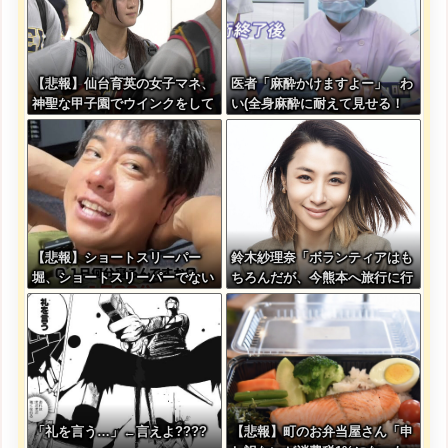
【悲報】仙台育英の女子マネ、
医者「麻酔かけますよー」 わ
神聖な甲子園でウインクをして
い(全身麻酔に耐えて見せる！
しまう
うおおおおおお！！！！)
【悲報】ショートスリーパー
鈴木紗理奈「ボランティアはも
堀、ショートスリーパーでない
ちろんだが、今熊本へ旅行に行
事がバレてしまう
くことも支援になる」
「礼を言う…」←言えよ????
【悲報】町のお弁当屋さん「申