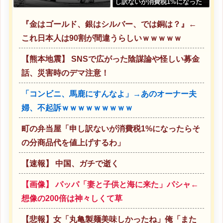
し訳ないが消費税1%になった
らその分商品代を値上げする
わ」
『金はゴールド、銀はシルバー、では銅は？』←
これ日本人は90割が間違うらしいｗｗｗｗｗ
【熊本地震】 SNSで広がった陰謀論や怪しい募金
話、災害時のデマ注意！
「コンビニ、馬鹿にすんなよ」→あのオーナー夫
婦、不起訴ｗｗｗｗｗｗｗｗｗ
町の弁当屋「申し訳ないが消費税1%になったらそ
の分商品代を値上げするわ」
【速報】 中国、ガチで逝く
【画像】 パッパ「妻と子供と海に来た」パシャ←
想像の200倍は神々しくて草
【悲報】女「丸亀製麺美味しかったね」俺「また