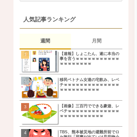
人気記事ランキング
週間
月間
【速報】しょこたん、遂に本当の
松本若菜(42歳)とかいう
事を言うｗｗｗｗｗｗｗｗｗｗｗ
た美人おばさん女優ｗｗ
ｗｗｗｗｗｗｗｗ
ｗ
移民ベトナム女達の宅飲み、レベ
鬼越トマホーク良ちゃん
チｗｗｗｗｗｗｗｗｗｗｗｗｗｗ
事実上のクビにｗｗｗ
ｗｗｗｗｗｗｗｗｗｗ
【画像】三百円でできる豪遊、レ
【画像】キモいオジサン
ベチｗｗｗｗｗｗｗｗｗｗｗｗｗ
服一覧がこちらｗｗｗｗ
ｗｗｗｗｗｗｗｗｗｗｗ
ｗ
TBS、熊本被災地の避難所前でロ
【速報】しょこたん、遂
ケ敢行「邪魔だ出ていけ見世物小
事を言うｗｗｗｗｗｗｗ