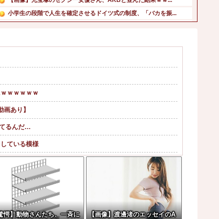
小学生の段階で人生を確定させるドイツ式の制度、「バカを振...
【画像】思わず保存したくなる「笑える画像・最高な画像」貼...
【急いで引っ越せ】日本人が減り｢外国人が増えた｣市区町村...
【ガチ】キャスターの大越健介、高市首相に『爆弾発言』をし...
モスバーガー営業利益-52.9%、マクドナルド営業利益+...
日本をダメにした総理大臣、ワースト１位が同点でこの人ｗｗ...
小久保裕紀の次の福岡ソフトバンクホークスの監督ｗｗｗ他
にｗｗｗｗｗｗ
F動画あり】
ってるんだ…
をしている模様
がまさかの『こう』回答してしまうw w w...
敵「減税すんな！社会保障どうなる！」
w w w w w w w w ...
驚愕】動物さんたち、一斉に
【画像】渡邊渚のエッセイのA