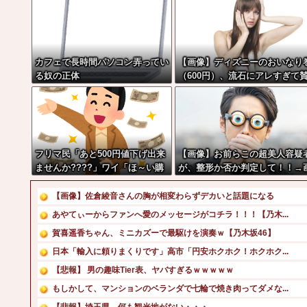
カフェで長時間パソコン弄ってい
【画像】ディズニーのおいなり
る奴の正体
（600円）、流石にアレすぎて
否両論の大炎上をしてしまうw 
w w w w w
フリマ民「あと500円値下げ出来
【画像】お前らこの超美人容疑
ませんか????」ワイ「ほ～い購
が、整形か否か判定して！！→
入ｗ」
像がこちらw w w w w w w w w
w
【画像】佐倉綾音さんの胸が相変わらずデカいと話題になる
あやてぃーからファンへ愛のメッセージがコチラ！！！【乃木...
賀喜遥香ちゃん、ミニカズーで最駆けを演奏ｗ【乃木坂46】
日本「輸入に頼りまくりです」高市「円安ホクホク！ホクホク...
【悲報】 男の趣味Tier表、ヤバすぎるｗｗｗｗｗ
もしかして、マンションのベランダで七輪で焼き肉ってダメな...
【悲報】埼玉県、何も観光地がない・・・