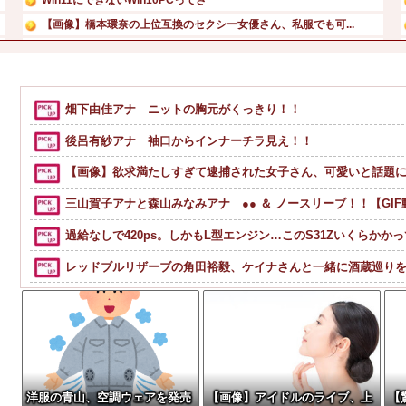
【画像】橋本環奈の上位互換のセクシー女優さん、私服でも可...
【画像】 まま「なんかプール入ってたら学生にめっちゃ見ら...
出張から帰ったら、嫁の顔が青ざめていた。俺「一体何があっ...
島倉りか様、モッツァレラチーズを巡ってスーパー店員とバト...
畑下由佳アナ ニットの胸元がくっきり！！
【画像】セクシー女優・白石茉莉奈、ムッチムチボディのマン...
後呂有紗アナ 袖口からインナーチラ見え！！
【画像】欲求満たしすぎて逮捕された女子さん、可愛いと話題
三山賀子アナと森山みなみアナ ●● ＆ ノースリーブ！！【GI
過給なしで420ps。しかもL型エンジン…このS31Zいくらかか
レッドブルリザーブの角田裕毅、ケイナさんと一緒に酒蔵巡り
【驚愕】SNSで異性とやりとり《不倫》になる？→既婚男女の約7割
洋服の青山、空調ウェアを発売ｗｗｗｗｗｗ
政府「増税」敵「増税すんな！増税メガネ！」→政府「減税」
【画像】令和最新版の剛力彩芽、ワイらにブッ刺さりまくりと話題にw w w 
洋服の青山、空調ウェアを発売
【画像】アイドルのライブ、上
【