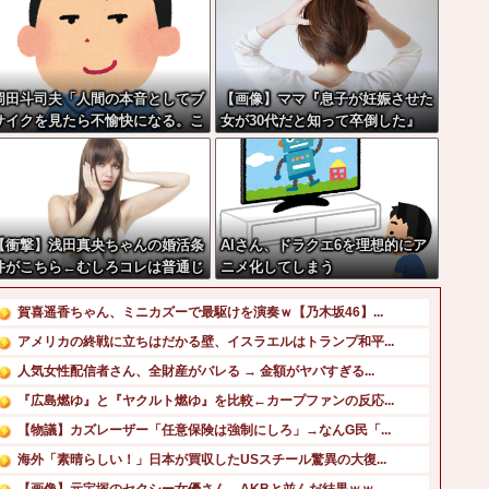
岡田斗司夫「人間の本音としてブ
【画像】ママ『息子が妊娠させた
サイクを見たら不愉快になる。こ
女が30代だと知って卒倒した』
の責任をどうとるんだ」
←これ
【衝撃】浅田真央ちゃんの婚活条
AIさん、ドラクエ6を理想的にア
件がこちら←むしろコレは普通じ
ニメ化してしまう
ゃね？w w w w w w w w
賀喜遥香ちゃん、ミニカズーで最駆けを演奏ｗ【乃木坂46】...
アメリカの終戦に立ちはだかる壁、イスラエルはトランプ和平...
人気女性配信者さん、全財産がバレる → 金額がヤバすぎる...
『広島燃ゆ』と『ヤクルト燃ゆ』を比較←カープファンの反応...
【物議】カズレーザー「任意保険は強制にしろ」→なんG民「...
海外「素晴らしい！」日本が買収したUSスチール驚異の大復...
【画像】元宝塚のセクシー女優さん、AKBと並んだ結果ｗｗ...