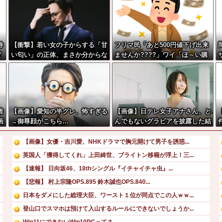
巻
【衝撃】若い女の子からする「甘
フリマ民「あと500円値下げ出来
賛
い匂い」の正体、まさか分からな
ませんか????」ワイ「ほ～い購
w
いDTなんておらんよな？よな？
入ｗ」
w w w w w w w w w w w
者
【画像】愛知の半グレ、怖すぎる
【画像】日テレ女子アナさん、と
画
→御尊顔がこちら…
んでもないグラビアを披露した結
果・・・
【画像】女優・吉川愛、NHKドラマで胸元開けて男子を誘惑...
英国人「獲得してくれ」上田綺世、ブライトン移籍が浮上！三...
【速報】 日向坂46、18thシングル『イチャイチャ虫』...
【悲報】 村上宗隆OPS.895 鈴木誠也OPS.840...
日本をダメにした総理大臣、ワースト１位が同点でこの人ｗｗ...
登山口でスマホは預けて入山するルールにできないでしょうか...
Win11にできないWin10PCってさ