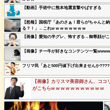
【動画】手術中に熊本地震直撃やばすぎる
み、レベ
ｗｗｗｗ
【怒報】国税庁「あのさぁ！君らがちゃんと納
る？！」←これw w w w w w w w
【画像】愛知の半グレ、怖すぎる→御尊顔がこ
、登場
ｗ
【画像】チー牛が好きなコンテンツ一覧wwwww
失った農
ってくる
フリマ民「あと500円値下げ出来ませんか???
そばの値
【画像】カリスマ美容師さん、ココ
ｗｗｗｗ
がこちらw w w w w w w w w w w
ｗｗｗｗ
ｗｗｗｗ