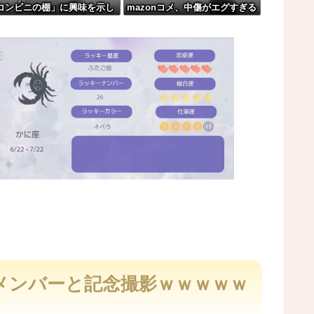
コンビニの棚」に興味を示し
mazonコメ、中傷がエグすぎる
たんやがこれワイ詰みか？？？？？？？
める・・・
事故。
て逃げされる車載。
M
u
t
メンバーと記念撮影ｗｗｗｗｗ
e