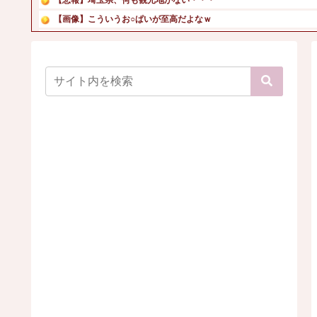
【画像】こういうお○ぱいが至高だよなｗ
【驚愕】マチアプで会った外国人からまさかの『こう』言われ...
「金がないと結婚も子育ても無理」←これって本当にガチのマ...
【画像】5億円を目の前にした吉岡里帆の顔ｗ
【画像】見せブラ・見せパン、過去にないレベルで流行ってし...