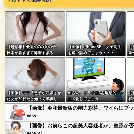
【超悲報】最近のZの女の子、
【画像】iPhoneSE、女子高生
【
突然現れ
日本が暑すぎて薄着すぎる
を追い詰めてしまう・・・
条
ｗｗｗｗ
通じ
、吉本を
【画像】ママ『息子が妊娠させ
AIさん、ドラクエ6を理想的にア
【
た女が30代だと知って卒倒し
ニメ化してしまう
和
が着てる
た』←これ
て
【画像】令和最新版の剛力彩芽、ワイらにブッ刺さりま
ｗｗｗｗ
w w
【画像】お前らこの超美人容疑者が、整形か否か判定
に本当の
w w w
ｗｗｗｗ