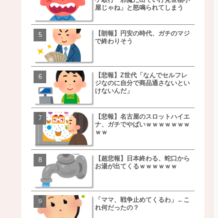
屋じゃね」と怒鳴られてしまう
ｗｗｗｗｗｗｗｗ
【朗報】円安の時代、ガチのマジ
移民ベトナム女達の宅飲
で終わりそう
チｗｗｗｗｗｗｗｗｗｗ
ｗｗｗｗｗｗｗｗｗｗ
【悲報】Z世代「なんでセルフレ
【朗報】NOギルティ炭酸
ジなのに自分で商品通さないとい
ｗｗｗｗｗｗｗｗｗｗｗ
けないんだ」
【悲報】名古屋のスロットハイエ
【画像】例の梨を5000個
ナ、ガチでやばいｗｗｗｗｗｗｗ
家さん、少し流れが変わ
ｗｗ
【超悲報】日本終わる、蛇口から
【悲報】日本、ついに駅
お湯が出てくるｗｗｗｗｗｗ
段が限界突破ｗｗｗｗｗ
ｗｗｗｗ
「ママ、戦争止めてくるわ」←こ
【悲報】すき家、炎上ｗ
れ何だったの？
ｗｗｗｗｗｗｗｗｗｗｗ
ｗｗｗ