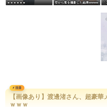
ｗｗｗｗｗｗ
空から客を撮影した結果wwww
「
【驚愕】マチアプで会った外国人からまさかの『こう』言われ
www
始
【動画】自動ドアの仕組みを理解した富山のツバメが賢い。
【動画】よく助けられたな。岐阜の川で外国人が溺れてしまう
【動画】逃げる判断はやっ！埼玉でスマホ運転のプリウスに当
【画像あり】渡邊渚さん、超豪華
ｗｗｗ