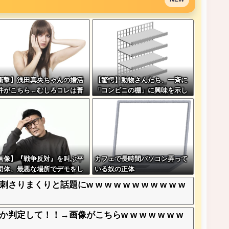
衝撃】浅田真央ちゃんの婚活
【驚愕】動物さんたち、一斉に
件がこちら←むしろコレは普
「コンビニの棚」に興味を示し
ゃね？w w w w w w w w
始める・・・
画像】『戦争反対』を叫ぶ平
カフェで長時間パソコン弄って
団体、最悪な場所でデモをし
いる奴の正体
しまう
くりと話題にw w w w w w w w w w w
して！！→画像がこちらw w w w w w w