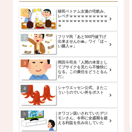
移民ベトナム女達の宅飲み、
レベチｗｗｗｗｗｗｗｗｗｗ
ｗｗｗｗｗｗｗｗｗｗｗｗｗ
ｗ
フリマ民「あと500円値下げ
出来ませんか🙏」ワイ「ほ～
い購入ｗ」
岡田斗司夫「人間の本音とし
てブサイクを見たら不愉快に
なる。この責任をどうとるん
だ」
シャウエッセン公式、またこ
ういうのでいい丼をポスト
オワコン扱いされていたデジ
モンさん、令和に全盛期を超
える利益を生み出していた