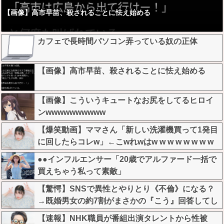
【画像】高市早苗、殺されることに怯え始める
カフェで長時間パソコン弄っている奴の正体
【画像】高市早苗、殺されることに怯え始める
【画像】こういうキュートなお尻をしてるヒロイ
ンwwwwwwwwww
【爆笑動画】ママさん「新しい洗濯機買って1発目
に回したらコレw」←こwれwはw w w w w w w w
w w
●●インフルエンサー「20歳でアルファード一括で
買えちゃう私って素敵」
【驚愕】SNSで異性とやりとり《不倫》になる？
→既婚男女の約7割がまさかの『こう』回答してし
まうw w w w w w w w
【速報】NHK職員が番組出演タレントから性被