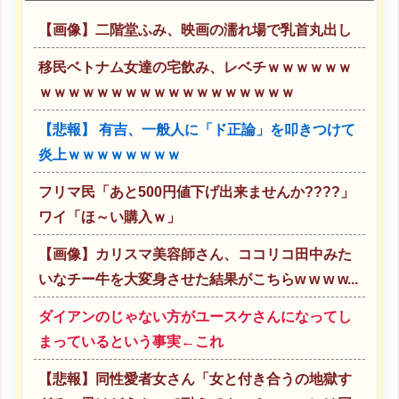
【画像】二階堂ふみ、映画の濡れ場で乳首丸出し
移民ベトナム女達の宅飲み、レベチｗｗｗｗｗｗ
ｗｗｗｗｗｗｗｗｗｗｗｗｗｗｗｗｗｗ
【悲報】 有吉、一般人に「ド正論」を叩きつけて
炎上ｗｗｗｗｗｗｗｗ
フリマ民「あと500円値下げ出来ませんか????」
ワイ「ほ～い購入ｗ」
【画像】カリスマ美容師さん、ココリコ田中みた
いなチー牛を大変身させた結果がこちらw w w w...
ダイアンのじゃない方がユースケさんになってし
まっているという事実←これ
【悲報】同性愛者女さん「女と付き合うの地獄す