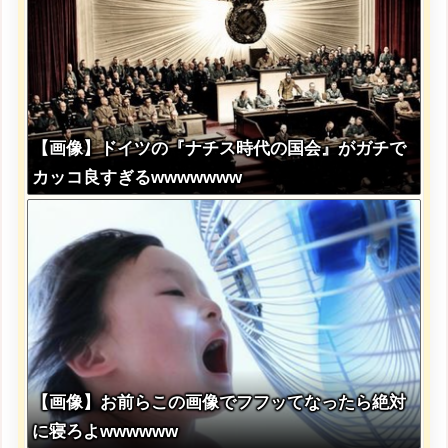
【画像】ドイツの『ナチス時代の国会』がガチで
カッコ良すぎるwwwwwww
【画像】お前らこの画像でフフッてなったら絶対
に寝ろよwwwwww