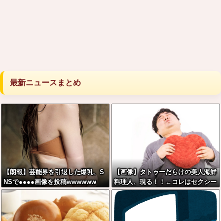
最新ニュースまとめ
【朗報】芸能界を引退した爆乳、S
【画像】タトゥーだらけの美人海鮮
NSで●●●●画像を投稿wwwwww
料理人、現る！！←コレはセクシー
過ぎてワイらにブッ刺さりまくりw
w w w w w w w w