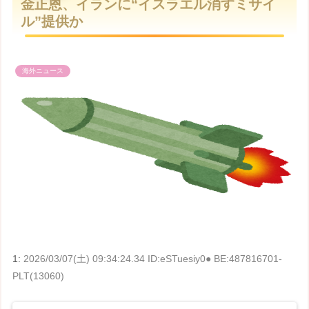
金正恩、イランに“イスラエル消すミサイ
t
ル”提供か
e
海外ニュース
1:
2026/03/07(土) 09:34:24.34 ID:eSTuesiy0● BE:487816701-
PLT(13060)