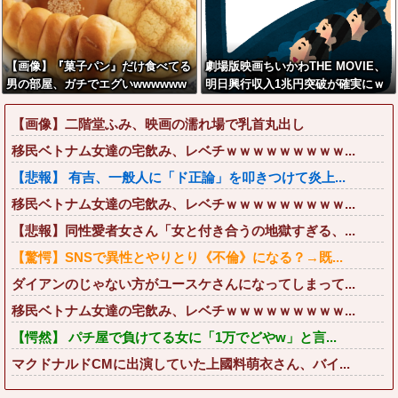
【画像】『菓子パン』だけ食べてる
劇場版映画ちいかわTHE MOVIE、
男の部屋、ガチでエグいwwwwww
明日興行収入1兆円突破が確実にｗ
ｗｗｗｗｗｗｗｗｗｗｗｗ
【画像】二階堂ふみ、映画の濡れ場で乳首丸出し
移民ベトナム女達の宅飲み、レベチｗｗｗｗｗｗｗｗｗ...
【悲報】 有吉、一般人に「ド正論」を叩きつけて炎上...
移民ベトナム女達の宅飲み、レベチｗｗｗｗｗｗｗｗｗ...
【悲報】同性愛者女さん「女と付き合うの地獄すぎる、...
【驚愕】SNSで異性とやりとり《不倫》になる？→既...
ダイアンのじゃない方がユースケさんになってしまって...
移民ベトナム女達の宅飲み、レベチｗｗｗｗｗｗｗｗｗ...
【愕然】 パチ屋で負けてる女に「1万でどやw」と言...
マクドナルドCMに出演していた上國料萌衣さん、バイ...