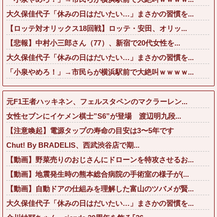
大久保佳代子「休みの日はだいたい…」まさかの習慣を...
【ロッテ対オリックス18回戦】ロッテ・安田、オリッ...
【悲報】中村小三郎さん（77）、新宿で20代女性を...
大久保佳代子「休みの日はだいたい…」まさかの習慣を...
「小泉やめろ！」→市民らが横浜駅前で大絶叫ｗｗｗｗ...
元F1王者ハッキネン、フェルスタペンのマクラーレン...
女性セブンにイケメン棋士”S6”が登場 渡辺明九段...
【注意喚起】電源タップの寿命の目安は3〜5年です
Chut! By BRADELIS、西武渋谷店で期...
【動画】野菜売りのおじさんにドローンを特攻させるお...
【動画】地震発生時の熊本総合病院の手術室の様子が(...
【動画】自動ドアの仕組みを理解した富山のツバメが賢...
大久保佳代子「休みの日はだいたい…」まさかの習慣を...