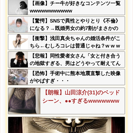
ｗ
【画像】チー牛が好きなコンテンツ一覧
wwwwwwwwwww
【驚愕】SNSで異性とやりとり《不倫》
になる？→既婚男女の約7割がまさかの
『こう』回答してしまうw w w w w w w
【衝撃】浅田真央ちゃんの婚活条件がこ
w
ちら←むしろコレは普通じゃね？w w w
w w w w w
【悲報】同性愛者女さん「女と付き合う
の地獄すぎる、男はどうやって耐えてん
の？」←コレは同意せざるおえないと話
【恐怖】手術中に熊本地震直撃した映像
題に
がやばすぎ・・・
【朗報】山田涼介(31)のベッド
シーン、●●すぎるwwwwwww