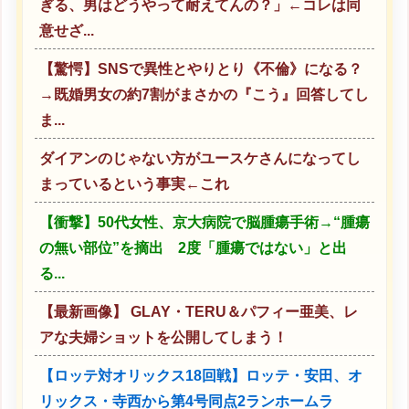
ぎる、男はどうやって耐えてんの？」←コレは同
意せざ...
【驚愕】SNSで異性とやりとり《不倫》になる？
→既婚男女の約7割がまさかの『こう』回答してし
ま...
ダイアンのじゃない方がユースケさんになってし
まっているという事実←これ
【衝撃】50代女性、京大病院で脳腫瘍手術→“腫瘍
の無い部位”を摘出 2度「腫瘍ではない」と出
る...
【最新画像】 GLAY・TERU＆パフィー亜美、レ
アな夫婦ショットを公開してしまう！
【ロッテ対オリックス18回戦】ロッテ・安田、オ
リックス・寺西から第4号同点2ランホームラ