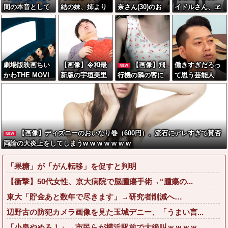
間の本音として
結の妹、姉より
奈さん(30)のお
イドルさん、ヱ
ブサイクを見た
暴力的なお乳を
乳房がコチラww
チヱチ限界点を
ら不愉快にな
してしまうwww
wwwwwwwww
超えてしまう
る。この責任を
www
w
どうとるんだ」
劇場版映画ちい
【画像】令和最
【画像】飛
働きすぎだろっ
NEW
かわTHE MOVI
新版の宇垣美里
行機の隣の客に
て思う芸能人
E、明日興行収
さん←こう言う
手コキされたイ
入1兆円突破が確
のでいいんだよ
ケメンwwwww
実にｗｗｗｗｗ
が目一杯詰まっ
www
ｗｗｗｗｗｗｗ
てると話題にw
ｗ
w w w w w w w
【画像】ディズニーのおいなり巻（600円）、流石にアレすぎて賛否
NEW
w
両論の大炎上をしてしまうw w w w w w w
「果糖」が「がん転移」を促すと判明
【衝撃】50代女性、京大病院で脳腫瘍手術→“腫瘍の...
東大「貯金あと数年で尽きます」→研究者削減へ…
辺野古の防犯カメラ画像を見た玉城デニー、「うまい言...
「小泉やめろ！」→市民らが横浜駅前で大絶叫ｗｗｗｗ...