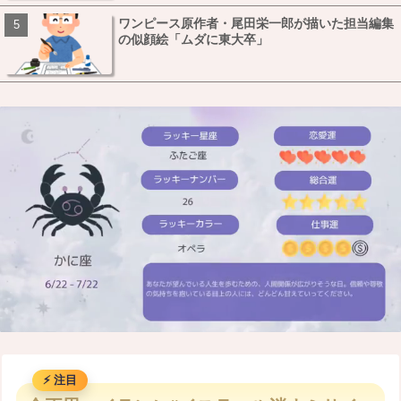
ワンピース原作者・尾田栄一郎が描いた担当編集
の似顔絵「ムダに東大卒」
M
u