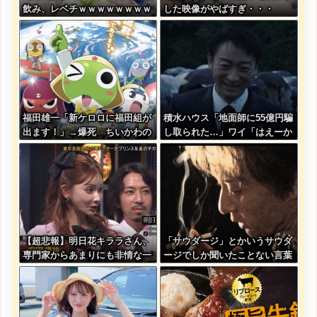
飲み、レベチｗｗｗｗｗｗｗｗ
した映像がやばすぎ・・・
ｗｗｗｗｗｗｗｗｗｗｗｗｗｗ
ｗｗ
福田雄一「新ケロロに福田組が
積水ハウス「地面師に55億円騙
出ます！」→爆死 ちいかわの
し取られた…」ワイ「はえーか
監督「原作に忠実に」→爆売れ
わいそう…会社滅茶苦茶やろな
ぁ」→
【超悲報】明日花キララさん、
「サウダージ」とかいうサウダ
専門家からあまりにも非情な一
ージでしか聞いたことない言葉
言を告げられる
ｗｗｗｗｗｗｗｗ