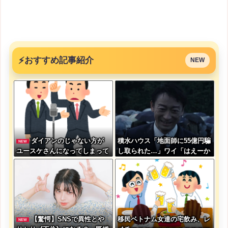
⚡
おすすめ記事紹介
NEW
ダイアンのじゃない方が
積水ハウス「地面師に55億円騙
NEW
ユースケさんになってしまって
し取られた…」ワイ「はえーか
いるという事実←これ
わいそう…会社滅茶苦茶やろな
ぁ」→
【驚愕】SNSで異性とや
移民ベトナム女達の宅飲み、レ
NEW