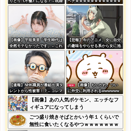
りとり《不倫》になる？→既婚
ベチｗｗｗｗｗｗｗｗｗｗｗｗ
男女の約7割がまさかの『こ
ｗｗｗｗｗｗｗｗｗｗｗｗ
う』回答してしまうw w w w w
w w w
【画像】宇垣美里「学生時代は
【悲報】今のアニメ、女に自分
全然モテなかったです」←これ
の趣味をやらせる系から女に池
ほんまかぁ？w w w w w w w
沼役をやらせる系へ変化
w
【速報】NHK職員が番組出演タ
【画像】ちいかわ、つい
NEW
レントから性被害！？←コレマ
に外交に利用されるwwwwww
ジならヤバくねーか？
w
【画像】あの人気ポケモン、エッチなフ
ィギュアになってしまう
ごつ盛り焼きそばとかいう年１くらいで
無性に食いたくなるやつｗｗｗｗｗｗｗ