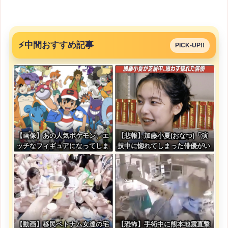
⚡
中間おすすめ記事
PICK-UP!!
【画像】あの人気ポケモン、エ
【悲報】加藤小夏(おなつ)「演
ッチなフィギュアになってしま
技中に惚れてしまった俳優がい
う
る」
【動画】移民ベトナム女達の宅
【恐怖】手術中に熊本地震直撃