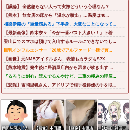
【議論】 全然怒らない人って実際どういう心理なん？
【熊本】 飲食店の床から「温水が噴出」…温度は40...
相楽伊織の『重量感ある』下半身、大変なことになって...
【最新画像】鈴木奈々「今が一番バスト大きい！」下着...
登山口でスマホは預けて入山するルールにできないでし...
巨乳インフルエンサー「20歳でアルファード一括で買...
【画像】元NMBアイドルさん、表情もカラダもS?X...
【熊本地震】発生後に居酒屋店内から温泉が吹き出す ...
『るろうに剣心』読んでるんやけど、二重の極みの理屈...
【悲報】吉岡里帆さん、アドリブで相手役俳優の手を取...
岡田斗司夫「人
【画像】本田望
【画像】村重杏
【動画】韓国ア