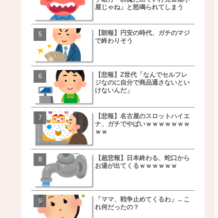
屋じゃね」と怒鳴られてしまう
ｗｗｗｗｗｗｗｗ
【朗報】円安の時代、ガチのマジ
移民ベトナム女達の宅飲
で終わりそう
チｗｗｗｗｗｗｗｗｗｗ
ｗｗｗｗｗｗｗｗｗｗ
【悲報】Z世代「なんでセルフレ
【朗報】NOギルティ炭酸
ジなのに自分で商品通さないとい
ｗｗｗｗｗｗｗｗｗｗｗ
けないんだ」
【悲報】名古屋のスロットハイエ
【画像】例の梨を5000個
ナ、ガチでやばいｗｗｗｗｗｗｗ
家さん、少し流れが変わ
ｗｗ
【超悲報】日本終わる、蛇口から
【悲報】日本、ついに駅
お湯が出てくるｗｗｗｗｗｗ
段が限界突破ｗｗｗｗｗ
ｗｗｗｗ
「ママ、戦争止めてくるわ」←こ
【悲報】すき家、炎上ｗ
れ何だったの？
ｗｗｗｗｗｗｗｗｗｗｗ
ｗｗｗ