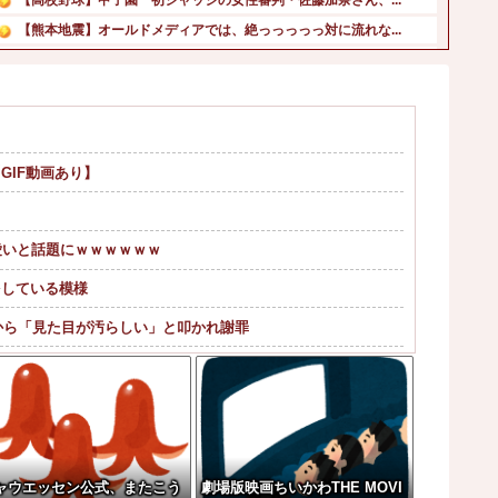
【熊本地震】オールドメディアでは、絶っっっっっ対に流れな...
【対談で激突】石破前総理「ウクが核放棄しなければ露侵攻な...
【驚愕】東京都、ようやく気づいた模様ｗｗｗｗｗｗｗ他
日本ハム・新庄監督 楽天投手陣の5個の死球に苦言 「ちょ...
【画像】佐藤佳奈(29)アナ、女装お笑い芸人さんと電撃結...
GIF動画あり】
韓国人「韓国サッカー協会の接待問題が今日まで大騒ぎになら...
佐藤二朗さん、久しぶりの投稿「文◯砲より遥かに威力は弱い...
愛いと話題にｗｗｗｗｗｗ
をしている模様
から「見た目が汚らしい」と叩かれ謝罪
Tなんておらんよな？よな？w w w w ...
 w w w w w w w w w
上げてけ
ャウエッセン公式、またこう
劇場版映画ちいかわTHE MOVI