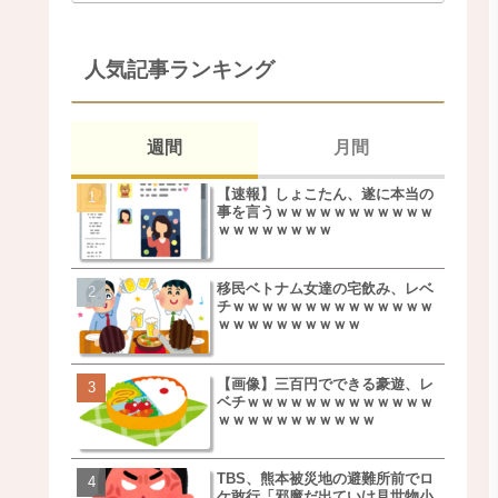
人気記事ランキング
週間
月間
【速報】しょこたん、遂に本当の
松本若菜(42歳)とかいう
事を言うｗｗｗｗｗｗｗｗｗｗｗ
た美人おばさん女優ｗｗ
ｗｗｗｗｗｗｗｗ
ｗ
移民ベトナム女達の宅飲み、レベ
鬼越トマホーク良ちゃん
チｗｗｗｗｗｗｗｗｗｗｗｗｗｗ
事実上のクビにｗｗｗ
ｗｗｗｗｗｗｗｗｗｗ
【画像】三百円でできる豪遊、レ
【画像】キモいオジサン
ベチｗｗｗｗｗｗｗｗｗｗｗｗｗ
服一覧がこちらｗｗｗｗ
ｗｗｗｗｗｗｗｗｗｗｗ
ｗ
TBS、熊本被災地の避難所前でロ
【速報】しょこたん、遂
ケ敢行「邪魔だ出ていけ見世物小
事を言うｗｗｗｗｗｗｗ