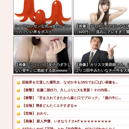
シャウエッセン公式、またこうい
【画像】ディズニーのおいなり
うのでいい丼をポスト
（600円）、流石にアレすぎて
否両論の大炎上をしてしまうw 
w w w w w
【画像】こういう『女子のダラし
【画像】カリスマ美容師さん、
ない背中』に勃起する奴wwww
コリコ田中みたいなチー牛を大
身させた結果がこちらw w w w
w w w w w w w
芸能界を引退した爆乳女、なぜか今もSNSでお◯ぱい画像を...
【衝撃】 佐藤二朗(57)、久しぶりにXを更新！その内容...
【衝撃】「舌を入れてきたから歯と口でブロック」「服の中に...
【吉報】博多どんたくエチすぎるｗ
【悲報】 おわり。
【画像】 新人声優、いきなりドエ●チｗｗｗｗｗｗｗｗｗ
ASDなんやが『冗談』とか『社交辞令』がマジでわからなく...