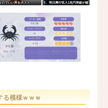
うのでいい丼をポスト
E、明日興行収入1兆円突破が確
る件w w w w w w w w w
実にｗｗｗｗｗｗｗｗｗｗｗｗ
ｗ
事故。
影響するおそれ
M
u
t
する模様ｗｗｗ
e