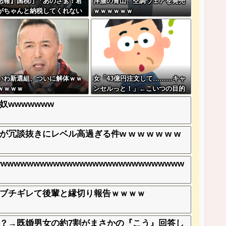
怒報】国税庁「あのさぁ！君
洋服の青山、空調ウェアを発売
がちゃんと納税してくれない
ｗｗｗｗｗｗ
こうなっちゃうけどどうす
！」←これw w w w w w w
いわ新選組、ついに解体ｗｗ
女「43億円注文して………キャ
ｗｗｗｗ
ンセルっと！」←こいつの目的
wwwwwww
抜きにレベル高過ぎる件w w w w w w w
wwwwwwwwwwwwwwwwwwwwwwwwww
ブチギレて後輩と縁切り報告ｗｗｗｗ
る？→既婚男女の約7割がまさかの『こう』回答し