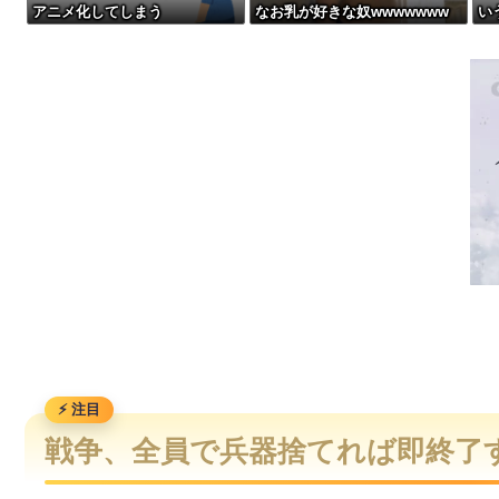
アニメ化してしまう
なお乳が好きな奴wwwwwww
い
【画像】日本のセクシー過ぎる女性犯罪者一覧が冗談抜きにレベル高過ぎ
【動画】自動ドアの仕組みを理解した富山のツバメが賢い。
【動画】よく助けられたな。岐阜の川で外国人が溺れてしまう
【日本横断】大型の台風15号(チャンホン)…お盆休みの天気に
戦争、全員で兵器捨てれば即終了