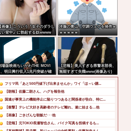
【画像】こういう『女子のダラし
洋服の青山、空調ウェアを発売ｗ
ない背中』に勃起する奴wwww
ｗｗｗｗｗ
劇場版映画ちいかわTHE MOVI
【悲報】美人すぎる県警本部長、
E、明日興行収入1兆円突破が確
無能すぎて失職www(画像あり)
実にｗｗｗｗｗｗｗｗｗｗｗｗｗ
フリマ民「あと500円値下げ出来ませんか」ワイ「ほ～い購...
【朗報】佐藤二朗さん、ハグを報告他
国連が事実上の機能停止に陥りつつあると関係者が告白、特に...
【衝撃】テレビ大好き高齢者のテレビ離れ、遂に始まる…他
【画像】ごきげんな朝飯だ･･･他
【悲報】元TOKIO長瀬智也さん、バイク写真を投稿するも...
【高校野球】甲子園 初ジャッジの女性審判・佐藤加奈さん、...