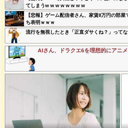
てしまうw w w w w w w w
【悲報】ゲーム配信者さん、家賃8万円の部屋
み、レベ
ち表明ｗｗｗ
ｗｗｗｗ
流行を無視したとき「正直ダサくね？」ってな
、登場
ｗ
AIさん、ドラクエ6を理想的にアニ
失った農
ってくる
そばの値
ｗｗｗｗ
ｗｗｗｗ
ｗｗｗｗ