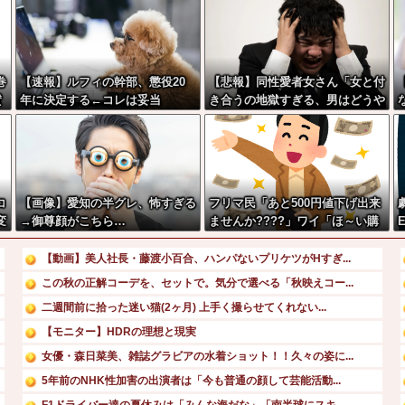
巻
【速報】ルフィの幹部、懲役20
【悲報】同性愛者女さん「女と付
賛
年に決定する←コレは妥当
き合うの地獄すぎる、男はどうや
w
か？？？？？？？
って耐えてんの？」←コレは同意
せざるおえないと話題に
コ
【画像】愛知の半グレ、怖すぎる
フリマ民「あと500円値下げ出来
変
→御尊顔がこちら…
ませんか????」ワイ「ほ～い購
入ｗ」
【動画】美人社長・藤渡小百合、ハンパないプリケツがHすぎ...
この秋の正解コーデを、セットで。気分で選べる「秋映えコー...
二週間前に拾った迷い猫(2ヶ月) 上手く撮らせてくれない...
【モニター】HDRの理想と現実
女優・森日菜美、雑誌グラビアの水着ショット！！久々の姿に...
5年前のNHK性加害の出演者は「今も普通の顔して芸能活動...
F1ドライバー達の夏休みは「みんな海だな」「南半球にスキ...