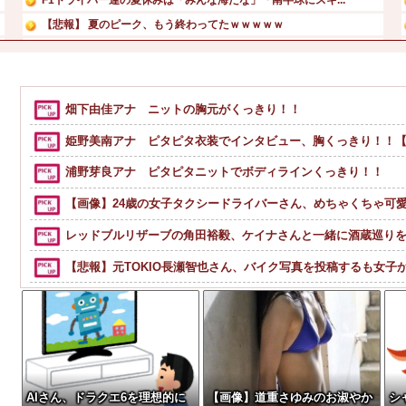
【悲報】 夏のピーク、もう終わってたｗｗｗｗｗ
“テレビ大好き”高齢者の｢テレビ離れ｣が始まった…10代...
【緊急】 今の若者に急増している『コレ』依存、めちゃくち...
【吉報】 博多どんたくエチすぎるｗｗｗｗｗｗｗｗｗｗｗｗ...
畑下由佳アナ ニットの胸元がくっきり！！
【悲報】「お兄」こと橋田歩果の兄、当時8歳の妹にとんでも...
姫野美南アナ ピタピタ衣装でインタビュー、胸くっきり！！【
浦野芽良アナ ピタピタニットでボディラインくっきり！！
【画像】24歳の女子タクシードライバーさん、めちゃくちゃ可
レッドブルリザーブの角田裕毅、ケイナさんと一緒に酒蔵巡り
【悲報】元TOKIO長瀬智也さん、バイク写真を投稿するも女子
【動画】手術中に熊本地震直撃やばすぎる
【衝撃】若い女の子からする「甘い匂い」の正体、まさか分からないD
【緊急】今の若者に急増している『コレ』依存、めちゃくちゃ深刻な模様w
流行を無視したとき「正直ダサくね？」ってなるファッション
AIさん、ドラクエ6を理想的に
【画像】道重さゆみのお淑やか
シ