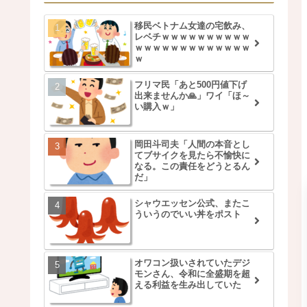
移民ベトナム女達の宅飲み、
レベチｗｗｗｗｗｗｗｗｗｗ
ｗｗｗｗｗｗｗｗｗｗｗｗｗ
ｗ
フリマ民「あと500円値下げ
出来ませんか🙏」ワイ「ほ～
い購入ｗ」
岡田斗司夫「人間の本音とし
てブサイクを見たら不愉快に
なる。この責任をどうとるん
だ」
シャウエッセン公式、またこ
ういうのでいい丼をポスト
オワコン扱いされていたデジ
モンさん、令和に全盛期を超
える利益を生み出していた