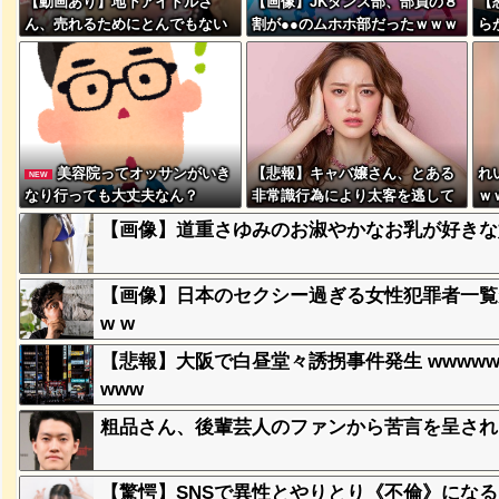
【動画あり】地下アイドルさ
【画像】JKダンス部、部員の８
【
ん、売れるためにとんでもない
割が●●のムホホ部だったｗｗｗ
ら
格好でここまでしなきゃいけな
ｗ
と
いと判明ｗｗｗｗｗ
る？
w
美容院ってオッサンがいき
【悲報】キャバ嬢さん、とある
れ
NEW
突然現れ
なり行っても大丈夫なん？
非常識行為により太客を逃して
ｗ
ｗｗｗｗ
しまうwwwwwwwwwwwwwww
【画像】道重さゆみのお淑やかなお乳が好きな奴
wwwwwwwwwwww
、吉本を
【画像】日本のセクシー過ぎる女性犯罪者一覧が冗談
w w
【悲報】大阪で白昼堂々誘拐事件発生 wwwwwww
が着てる
www
ｗｗｗｗ
粗品さん、後輩芸人のファンから苦言を呈され
に本当の
【驚愕】SNSで異性とやりとり《不倫》にな
ｗｗｗｗ