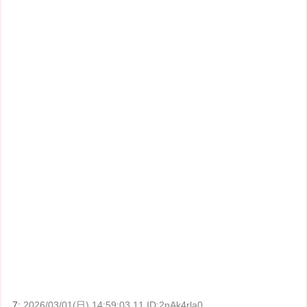
7:
2026/03/01(日) 14:59:03.11 ID:2nAk4rla0