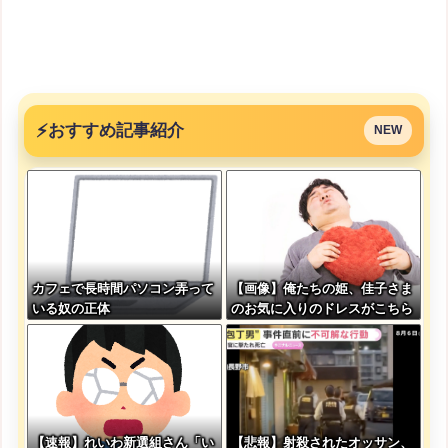
⚡
おすすめ記事紹介
NEW
カフェで長時間パソコン弄って
【画像】俺たちの姫、佳子さま
いる奴の正体
のお気に入りのドレスがこちら
です←コレは可愛過ぎるw w w
w w w w w
【速報】れいわ新選組さん「い
【悲報】射殺されたオッサン、