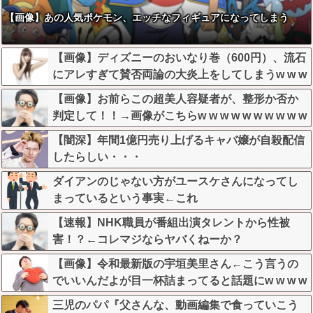
【画像】あの人気ポケモン、エッチなフィギュアになってしまう
【画像】ディズニーのおいなり巻（600円）、流石
にアレすぎて賛否両論の大炎上をしてしまうw w w
w w w w
【画像】お前らこの超美人容疑者が、整形か否か
判定して！！→画像がこちらw w w w w w w w w w
【闇深】年間1億円売り上げるキャバ嬢が自殺配信
したらしい・・・
ダイアンのじゃない方がユースケさんになってし
まっているという事実←これ
【速報】NHK職員が番組出演タレントから性被
害！？←コレマジならヤバくねーか？
【画像】令和最新版の宇垣美里さん←こう言うの
でいいんだよが目一杯詰まってると話題にw w w w
w w w w w
三児のパパ『父さんな、動画編集で食っていこう