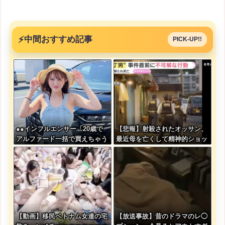
⚡
中間おすすめ記事
PICK-UP!!
●●インフルエンサー「20歳で
【悲報】射殺されたオッサン、
アルファード一括で買えちゃう
最近母を亡くして精神的ショッ
私って素敵」
クを受けていたと判明・・・
【動画】移民ベトナム女達の宅
【放送事故】昔のドラマのレ◯