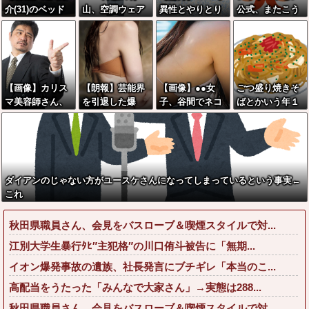
介(31)のベッド
山、空調ウェア
異性とやりとり
公式、またこう
シーン、●●すぎ
を発売ｗｗｗｗ
《不倫》にな
いうのでいい丼
るwwwwwww
ｗｗ
る？→既婚男女
をポスト
の約7割がまさか
の『こう』回答
してしまうw w
【画像】カリス
【朗報】芸能界
【画像】●●女
ごつ盛り焼きそ
w w w w w w
マ美容師さん、
を引退した爆
子、谷間でネコ
ばとかいう年１
ココリコ田中み
乳、SNSで●●●●
を飼育してしま
くらいで無性に
たいなチー牛を
画像を投稿www
うwwwwww
食いたくなるや
大変身させた結
www
つｗｗｗｗｗｗ
果がこちらw w
ｗｗ
w w w w w w w
ダイアンのじゃない方がユースケさんになってしまっているという事実←
w w
これ
秋田県職員さん、会見をバスローブ＆喫煙スタイルで対...
江別大学生暴行ﾀﾋ″主犯格″の川口侑斗被告に「無期...
イオン爆発事故の遺族、社長発言にブチギレ「本当のこ...
高配当をうたった「みんなで大家さん」→実態は288...
秋田県職員さん、会見をバスローブ＆喫煙スタイルで対...