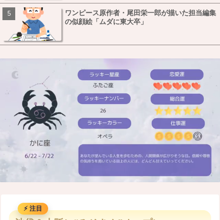
ワンピース原作者・尾田栄一郎が描いた担当編集
の似顔絵「ムダに東大卒」
M
u