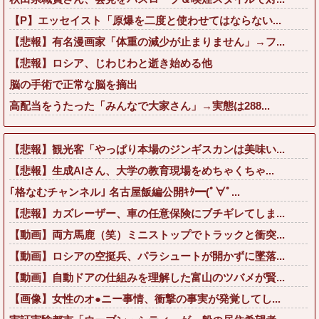
【P】エッセイスト「原爆を二度と使わせてはならない...
【悲報】有名漫画家「体重の減少が止まりません」→フ...
【悲報】ロシア、じわじわと逝き始める他
脳の手術で正常な脳を摘出
高配当をうたった「みんなで大家さん」→実態は288...
【悲報】観光客「やっぱり本場のジンギスカンは美味い...
【悲報】生成AIさん、大学の教育現場をめちゃくちゃ...
｢格なむチャンネル｣ 名古屋飯編公開ｷﾀ━(ﾟ∀ﾟ...
【悲報】カズレーザー、車の任意保険にブチギレてしま...
【動画】両方馬鹿（笑）ミニストップでトラックと衝突...
【動画】ロシアの空挺兵、パラシュートが開かずに墜落...
【動画】自動ドアの仕組みを理解した富山のツバメが賢...
【画像】女性のオ●ニー事情、衝撃の事実が発覚してし...