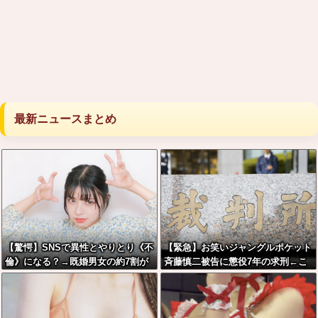
最新ニュースまとめ
【驚愕】SNSで異性とやりとり《不
【緊急】お笑いジャングルポケット
倫》になる？→既婚男女の約7割が
斉藤慎二被告に懲役7年の求刑←こ
まさかの『こう』回答してしまうw
れ…
w w w w w w w