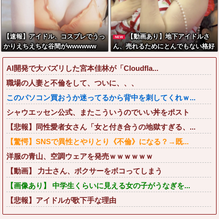
【速報】アイドル、コスプレでうっ
【動画あり】地下アイドルさ
NEW
かりえちえちな谷間がwwwwww
ん、売れるためにとんでもない格好
でここまでしなきゃいけないと判明
ｗｗｗｗｗ
AI開発で大バズリした宮本佳林が「Cloudfla...
職場の人妻と不倫をして、ついに、、、
このパソコン買おうか迷ってるから背中を刺してくれｗ...
シャウエッセン公式、またこういうのでいい丼をポスト
【悲報】同性愛者女さん「女と付き合うの地獄すぎる、...
【驚愕】SNSで異性とやりとり《不倫》になる？→既...
洋服の青山、空調ウェアを発売ｗｗｗｗｗｗ
【動画】 力士さん、ボクサーをボコってしまう
【画像あり】 中学生くらいに見える女の子がうなぎを...
【悲報】アイドルが歌下手な理由