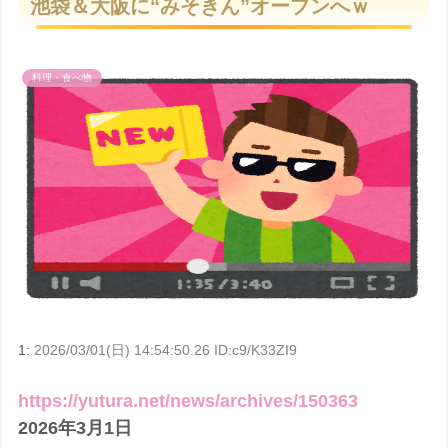
池袋＆大阪に“みそきん”オープンへｗ
t
e
料理・食べ物
1:
2026/03/01(日) 14:54:50.26 ID:c9/K33ZI9
https://yutura.net/news/archives/150363
2026年3月1日