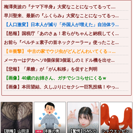
梅澤美波の『ナマ下半身』大変なことになってるって....
早川聖来、最新の『ふくらみ』大変なことになってるっ...
【人口激変】日本人が減り「外国人が増えた」自治体ラ...
【怒報】国税庁「あのさぁ！君らがちゃんと納税してく...
お前ら『ペルチェ素子の首ネッククーラー』使ったこと...
【※衝撃】 中古の家でウジ虫がどんどんわいてくる→...
メーカーはデカヘソ8個保留3個返しのミドル機を出せ...
【悲報】「果糖」が「がん転移」を促すと判明
【画像】40歳のお姉さん、ガチでシコらせにくるｗ
【画像】本田望結、久しぶりにセクシー巨乳投稿！やっ...
【朗報】山田涼
洋服の青
【驚愕】SNSで
シャウエッセン
NEW