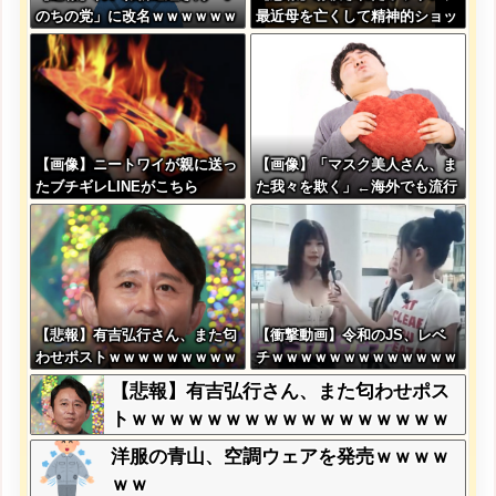
のちの党」に改名ｗｗｗｗｗｗ
最近母を亡くして精神的ショッ
ｗｗ
クを受けていたと判明・・・
【画像】ニートワイが親に送っ
【画像】「マスク美人さん、ま
たブチギレLINEがこちら
た我々を欺く」←海外でも流行
りだした結果がこちらw w w w
w w w
【悲報】有吉弘行さん、また匂
【衝撃動画】令和のJS、レベ
わせポストｗｗｗｗｗｗｗｗｗ
チｗｗｗｗｗｗｗｗｗｗｗｗｗ
ｗｗｗｗｗｗｗｗ
ｗｗｗｗｗｗｗｗｗｗｗｗｗｗ
【悲報】有吉弘行さん、また匂わせポス
ｗｗｗ
トｗｗｗｗｗｗｗｗｗｗｗｗｗｗｗｗｗ
洋服の青山、空調ウェアを発売ｗｗｗｗ
ｗｗ