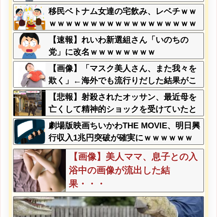
移民ベトナム女達の宅飲み、レベチｗｗ
ｗｗｗｗｗｗｗｗｗｗｗｗｗｗｗｗｗｗ
ｗｗｗｗ
【速報】れいわ新選組さん「いのちの
党」に改名ｗｗｗｗｗｗｗｗ
【画像】「マスク美人さん、また我々を
欺く」←海外でも流行りだした結果がこ
ちらw w w w w w w
【悲報】射殺されたオッサン、最近母を
亡くして精神的ショックを受けていたと
判明・・・
劇場版映画ちいかわTHE MOVIE、明日興
行収入1兆円突破が確実にｗｗｗｗｗｗ
ｗｗｗｗｗｗｗ
【画像】美人ママ、息子との入
浴中の画像が流出した結
果・・・