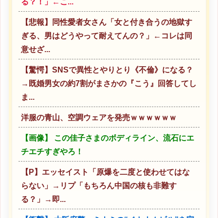
る？！」←こ...
【悲報】同性愛者女さん「女と付き合うの地獄す
ぎる、男はどうやって耐えてんの？」←コレは同
意せざ...
【驚愕】SNSで異性とやりとり《不倫》になる？
→既婚男女の約7割がまさかの『こう』回答してし
ま...
洋服の青山、空調ウェアを発売ｗｗｗｗｗｗ
【画像】 この佳子さまのボディライン、流石にエ
チエチすぎやろ！
【P】エッセイスト「原爆を二度と使わせてはな
らない」→リプ「もちろん中国の核も非難す
る？」→即...