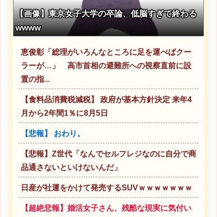
【画像】東京女子大学の卒論、低脳すぎて終わる
wwww
恵俊彰「総理がいろんなところに足を運べばクー
ラーが…」 高市首相の避難所への視察直前に設
置の指...
【食料品消費税減税】 政府が基本方針決定 来年4
月から2年間1％に8月5日
【悲報】 おわり。
【悲報】Z世代「なんでセルフレジなのに自分で商
品通さないといけないんだ」
日産が社運をかけて発売するSUVｗｗｗｗｗｗｗ
【超絶悲報】婚活女子さん、残酷な現実に気付い