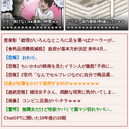
ガチで抜けない●●漫画の特徴ｗｗ
グラボ、国内価格4割値上げかｗｗ
ｗｗｗｗｗｗｗｗｗｗｗｗｗｗｗｗ
ｗｗｗｗｗｗｗｗｗｗｗｗｗｗ
ｗｗｗｗ
恵俊彰「総理がいろんなところに足を運べばクーラーが...
【食料品消費税減税】 政府が基本方針決定 来年4月...
【悲報】 おわり。
【悲報】ちいかわの映画を見たイラン人が激怒｢子供に...
【悲報】Z世代「なんでセルフレジなのに自分で商品通...
日産が社運をかけて発売するSUVｗｗｗｗｗｗｗ
【超絶悲報】婚活女子さん、残酷な現実に気付いてしま...
【画像】 コンビニ店員がパ○チラｗｗｗ
【驚愕】 無職女だけど性欲ヤバくて親マジ切れヤバい...
ChatGPTに聞いた10年後の18期