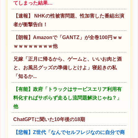
てしまった結果…
【速報】 NHKの性被害問題、性加害した番組出演
者が衝撃告白！
【朗報】Amazonで「GANTZ」が全巻100円ｗｗ
ｗｗｗｗｗｗｗｗ他
兄嫁「正月に帰るから、ゲームと、いいお肉と酒
と、お風呂グッズの準備しとけよ」寝起きの私
「知るか...
【有能】政府「トラックはサービスエリア利用有
料化すればサボらず走るし流問題解決じゃね？」
他
ChatGPTに聞いた10年後の18期
【悲報】Z世代「なんでセルフレジなのに自分で商