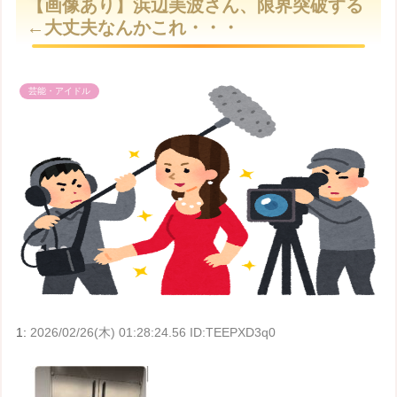
【画像あり】浜辺美波さん、限界突破する
t
←大丈夫なんかこれ・・・
e
芸能・アイドル
1:
2026/02/26(木) 01:28:24.56 ID:TEEPXD3q0