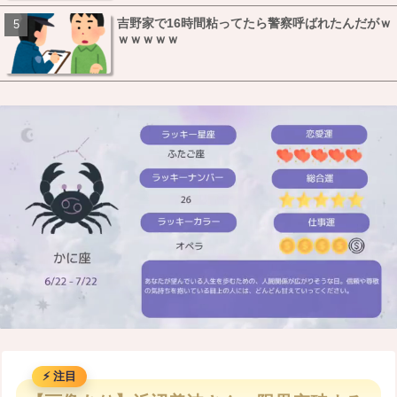
吉野家で16時間粘ってたら警察呼ばれたんだがｗ
ｗｗｗｗｗ
M
u