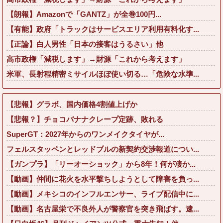
【朗報】Amazonで「GANTZ」が全巻100円...
【有能】政府「トラックはサービスエリア利用有料化す...
【正論】白人男性「日本の接客はうるさい」他
高市政権「減税します」→財源「これから考えます」
米軍、長射程精密ミサイルほぼ使い切る…「危険な水準...
【悲報】グラボ、国内価格4割値上げか
【悲報？】チョコバナナクレープ定跡、敗れる
SuperGT：2027年からのワンメイクタイヤが...
フェルスタッペンとレッドブルの新契約交渉報道につい...
【ガンプラ】「リーオーショック」から8年！何が凄か...
【動画】仲間に花火を水平撃ちしようとして障害を負っ...
【動画】メキシコのインフルエンサー、ライブ配信中に...
【動画】名古屋栄で不良外人が警察官を突き飛ばす。逮...