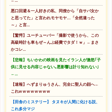
←...
悪口回避＆一人好きの私、同僚から「自サバ女か
と思ってた」と言われモヤモヤ…「全然違った
～」と言...
【驚愕】ユーチューバー「撮影で使うから、この
高級時計も車もぜ～んぶ経費でタダ！ｗ」←まさ
かコレ...
【悲報】ちいかわの映画を見たイラン人が激怒｢子
供に見せる内容じゃない｡悪影響は計り知れない｣
←...
【速報】へずまりゅうさん、完全に聖人の顔へ←
これw w w w w w w w
【田舎のミステリー】 タヌキが人間に化ける説、
これ多分マジ