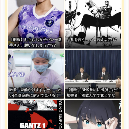
らその分商品代を値上げする
わ」
【朗報】むちむち女子バレー選
「礼を言う…」←言えよ????
手さん、脱いでしまう????
医者「麻酔かけますよー」 わ
【悲報】NHK番組に出演した性
い(全身麻酔に耐えて見せる！
加害者「酒飲んでて覚えてな
うおおおおおお！！！！)
い」