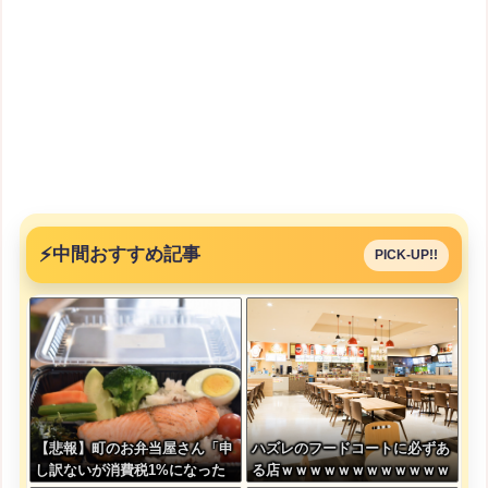
⚡
中間おすすめ記事
PICK-UP!!
【悲報】町のお弁当屋さん「申
ハズレのフードコートに必ずあ
し訳ないが消費税1%になった
る店ｗｗｗｗｗｗｗｗｗｗｗｗ