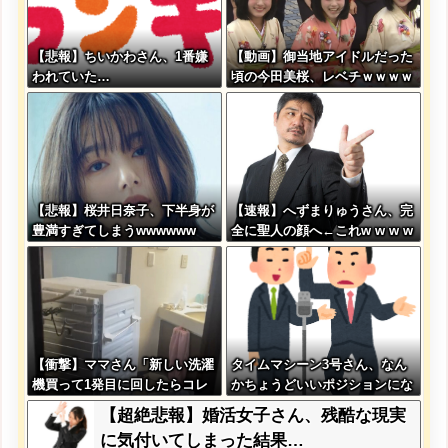
【悲報】ちいかわさん、1番嫌
【動画】御当地アイドルだった
われていた…
頃の今田美桜、レベチｗｗｗｗ
ｗｗｗｗｗｗｗｗｗｗｗｗｗｗ
【悲報】桜井日奈子、下半身が
【速報】へずまりゅうさん、完
豊満すぎてしまうwwwwww
全に聖人の顔へ←これw w w w
w w w w
【衝撃】ママさん「新しい洗濯
タイムマシーン3号さん、なん
機買って1発目に回したらコレ
かちょうどいいポジションにな
w」
る
【超絶悲報】婚活女子さん、残酷な現実
に気付いてしまった結果…