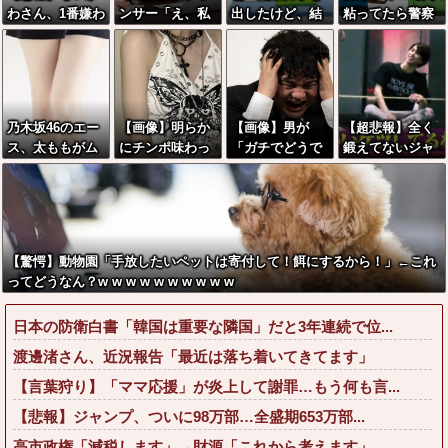
わさん、1番嫌わ
ンサー「え、私
出したけど、結
粘ってたら警察
れていた…
がスピードスケ
局残業するのが1
呼ばれたんだが
ートのピチピチ
番稼げるな
ｗｗｗｗｗｗ
ユニフォーム着
るんですか…？ﾑ
ﾁｨ！！」←これ
乃木坂46のエー
【画像】明らか
【画像】男が
【超悲報】全く
はお前らに刺さ
ス、太ももがム
にチンポ味わっ
「ガチでどうで
鍛えてないジャ
るやろw w w w
ッチムチすぎて
た後のメスガ
もいい」女の報
パニーズJKのケ
w w w w
「こう」なるww
キ、変化を遂げ
告ランキング、
ツがこちらｗｗ
w
る
圧倒的第１位と
ｗｗｗｗｗ
言えば『コレ』
w w w w w w w
【驚愕】動物園「手放したいペットは寄付して！餌にするから！」←これ
w w w
ってどうなん？w w w w w w w w w w
日本の防衛白書「韓国は重要な隣国」だと3年連続で位...
渡邊渚さん、近況報告「最近は落ち着いてきてます」
【言葉狩り】「ママ応援」が炎上して謝罪…もう何も言...
【悲報】ジャンプ、ついに98万部…全盛期653万部...
高市政権「減税します」→財源「これから考えます」