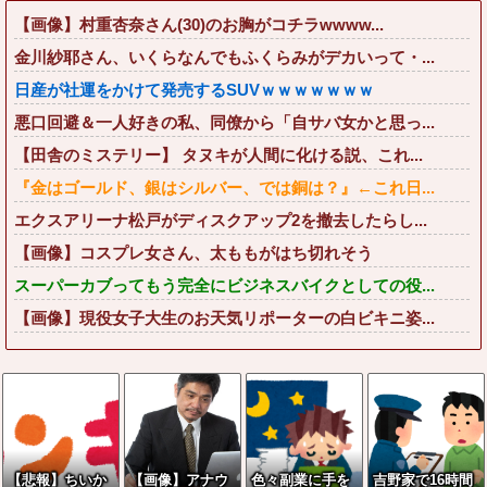
【画像】村重杏奈さん(30)のお胸がコチラwwww...
金川紗耶さん、いくらなんでもふくらみがデカいって・...
日産が社運をかけて発売するSUVｗｗｗｗｗｗｗ
悪口回避＆一人好きの私、同僚から「自サバ女かと思っ...
【田舎のミステリー】 タヌキが人間に化ける説、これ...
『金はゴールド、銀はシルバー、では銅は？』←これ日...
エクスアリーナ松戸がディスクアップ2を撤去したらし...
【画像】コスプレ女さん、太ももがはち切れそう
スーパーカブってもう完全にビジネスバイクとしての役...
【画像】現役女子大生のお天気リポーターの白ビキニ姿...
【悲報】ちいか
【画像】アナウ
色々副業に手を
吉野家で16時間