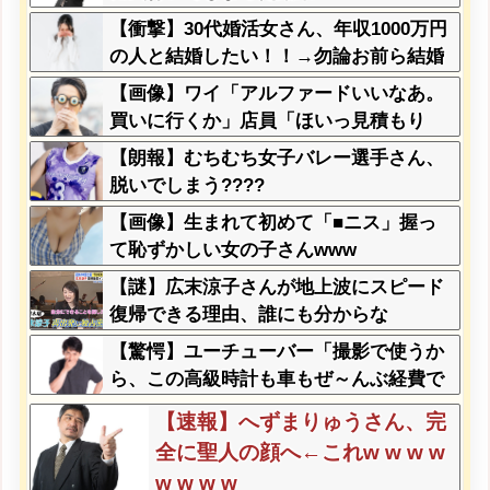
【衝撃】30代婚活女さん、年収1000万円
の人と結婚したい！！→勿論お前ら結婚
してあげるよな？？？？？？？
【画像】ワイ「アルファードいいなあ。
買いに行くか」店員「ほいっ見積もり
な！」ワイ「金額おかしくね？」←お前
【朗報】むちむち女子バレー選手さん、
らもそう思うよな？？？？？
脱いでしまう????
【画像】生まれて初めて「■ニス」握っ
て恥ずかしい女の子さんwww
【謎】広末涼子さんが地上波にスピード
復帰できる理由、誰にも分からな
い・・・
【驚愕】ユーチューバー「撮影で使うか
ら、この高級時計も車もぜ～んぶ経費で
タダ！ｗ」←まさかコレ本気にしてる奴
【速報】へずまりゅうさん、完
なんておらんよな？よな？w w w w w w
全に聖人の顔へ←これw w w w
w w w w w
w w w w