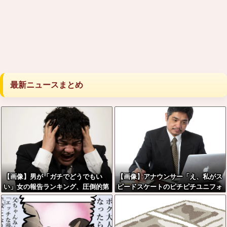
最新ニュースまとめ
【画像】男が「ガチでどうでもい
【画像】アナウンサー「え、私がス
い」女の報告ランキング、圧倒的第
ピードスケートのピチピチユニフォ
１位と言えば『コレ』w w w w w w
ーム着るんですか…？ﾑﾁｨ！！」←
w w w w
これはお前らに刺さるやろw w w w
w w w w