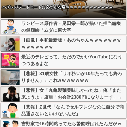
ハズレのフードコートに必ずある店ｗｗｗｗｗｗｗｗｗｗｗｗ
ワンピース原作者・尾田栄一郎が描いた担当編集
の似顔絵「ムダに東大卒」
【画像】令和最新版・あのちゃんｗｗｗｗｗｗｗ
ｗｗｗｗｗｗｗ
最近のテレビって、ただのでかいYouTubeになり
つつあるよな
【悲報】31歳女性「リボ払いが10年たっても終わ
りません」←これw w w w w w w
【悲報】女「丸亀製麺美味しかったね」俺「また
来ようよ」店員「お会計2380円になりまーす」→
その後『こう』なったんだが俺悪くないよ
【悲報】Z世代「なんでセルフレジなのに自分で商
な？？？？？？？？
品通さないといけないんだ」
吉野家で16時間粘ってたら警察呼ばれたんだがｗ