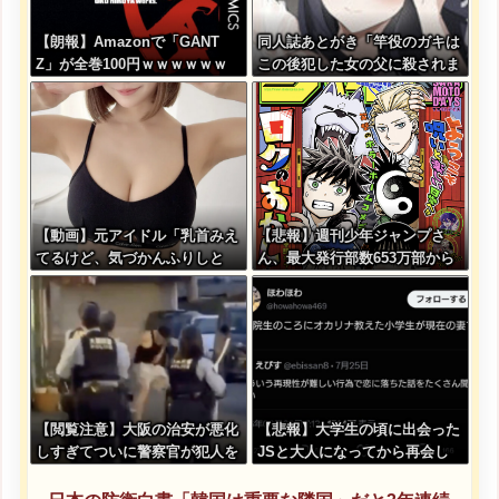
【朗報】Amazonで「GANT
同人誌あとがき「竿役のガキは
Z」が全巻100円ｗｗｗｗｗｗ
この後犯した女の父に殺されま
ｗｗｗｗ
す」
【動画】元アイドル「乳首みえ
【悲報】週刊少年ジャンプさ
てるけど、気づかんふりしと
ん、最大発行部数653万部から
こ」
急降下でついに100万部を割っ
てしまう
【閲覧注意】大阪の治安が悪化
【悲報】大学生の頃に出会った
しすぎてついに警察官が犯人を
JSと大人になってから再会し
銃殺。いよいよアメリカみたい
結婚した男、大炎上してしまう
になってきたな