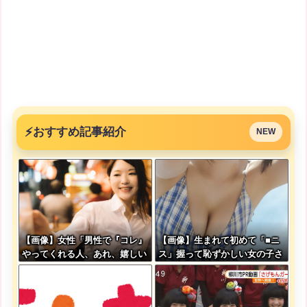
⚡
おすすめ記事紹介
NEW
【画像】女性「男性で『コレ』
【画像】生まれて初めて「■ニ
やってくれる人、あれ、嬉しい
ス」握って恥ずかしい女の子さ
ですw」→まさかの行為がこち
んwww
らw w w w w w w w w