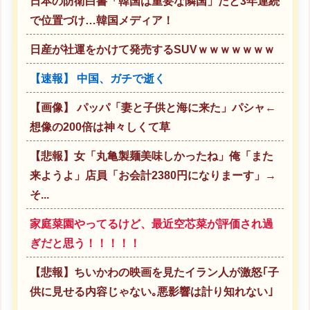
日本の防衛白書「韓国は重要な隣国」だと3年連続
で位置づけ…韓国メディア！
日産が社運をかけて発売するSUVｗｗｗｗｗｗｗ
【速報】 中国、ガチで逝く
【画像】 パッパ「妻と子供と海に来た」パシャ←
想像の200倍は神々しくて草
【悲報】女「丸亀製麺美味しかったね」俺「また
来ようよ」店員「お会計2380円になりまーす」→
そ...
家庭菜園やってるけど、最近空芯菜が評価され過
ぎだと思う！！！！！
【悲報】ちいかわの映画を見たイラン人が激怒｢子
供に見せる内容じゃない｡悪影響は計り知れない｣