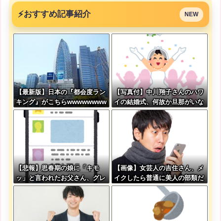
⚡
おすすめ記事紹介
NEW
【最新版】日本の『都会度ラン
【写真付】中川翔子さんのハワ
キング』がこちらwwwwwwww
イの結婚式、何故か旦那がいな
wwwwwwwwwwwwwwww
い
【悲報】思春期の娘に「キモ
【画像】女芸人の吉住さん、メ
ッ」と言われたお父さん、グレ
イクしたら普通に美人の部類だ
るｗｗｗｗｗｗｗ
った→ご覧くださいw w w w w
w w w