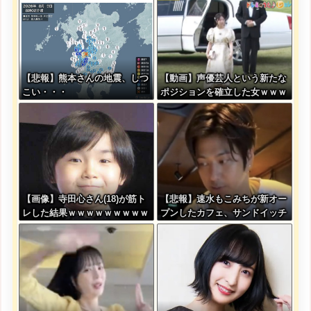
【悲報】熊本さんの地震、しつ
【動画】声優芸人という新たな
こい・・・
ポジションを確立した女ｗｗｗ
ｗｗｗｗｗｗｗｗｗｗｗｗｗｗ
ｗ
【画像】寺田心さん(18)が筋ト
【悲報】速水もこみちが新オー
レした結果ｗｗｗｗｗｗｗｗｗ
プンしたカフェ、サンドイッチ
ｗｗｗｗｗｗｗｗｗｗ
1つ3000円ｗｗｗｗｗｗｗｗｗ
ｗｗｗｗ