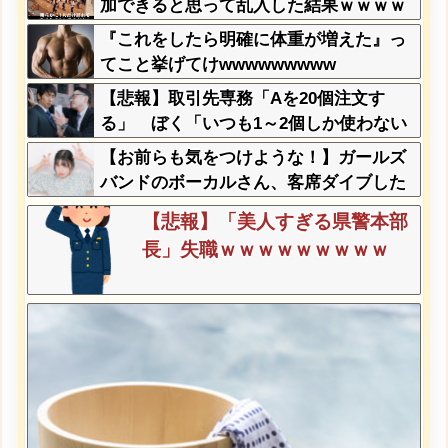
加できると思って乱入した結果ｗｗｗｗ
ｗｗｗｗｗｗ
『これをしたら明確に体重が増えた』っ
てこと挙げてけwwwwwwwww
【悲報】取引先専務「Aを20個注文す
る」 ぼく「いつも1～2個しか使わない
けど本当に20であってる？」 取専「あ
【お前らも気をつけような！】ガールズ
ってる」→結果『こう』なったんだがコ
バンドのボーカルさん、客席ダイブした
レワイが悪いんか？？？？？？？？
結果『こう』なってしまいお気持ち表明
【悲報】「美人すぎる県警本部
してしまう…
長」失職ｗｗｗｗｗｗｗｗｗ