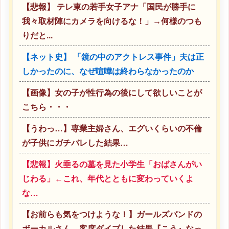
【悲報】 テレ東の若手女子アナ「国民が勝手に
我々取材陣にカメラを向けるな！」→何様のつも
りだと...
【ネット史】 「鏡の中のアクトレス事件」夫は正
しかったのに、なぜ喧嘩は終わらなかったのか
【画像】女の子が性行為の後にして欲しいことが
こちら・・・
【うわっ…】専業主婦さん、エグいくらいの不倫
が子供にガチバレした結果…
【悲報】火垂るの墓を見た小学生「おばさんがい
じわる」←これ、年代とともに変わっていくよ
な…
【お前らも気をつけような！】ガールズバンドの
ボーカルさん、客席ダイブした結果『こう』なっ