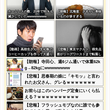
ホームレスの数、20年で90％も
【朗報】北海道、さすがに美味
減少していたwwwwwwww
いものが多すぎる
【動画】高校生さん、文化祭で
【悲報】東京ヤクルト、得失点
コーヒーカップを作って大盛り
差がリーグワーストまで転落し
あがり←なんかどっかで見たこ
てしまう
【朗報】寺田心、週6ジム通いで体重62k
とあると話題に
g→82kgにwwwwwwww
【悲報】思春期の娘に「キモッ」と言わ
れたお父さん、グレるｗｗｗｗｗｗｗ
お前らはこのハンバーグ定食にいくら払
える？ｗｗｗｗｗｗｗｗｗｗ
【悲報】フラッシュモブなのに誰でも参