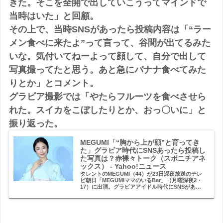
きた。そこを全開で出していこうってマインドで
当時はいた」と回顧。
その上で、当時SNSがあったら投稿内容は「“ラー
メン食べに来たよ”って言って、谷間が出てるみた
いな。気付いてねーよって顔して、自分で出して
写真撮ってたと思う。あと急にバナナ食べてみた
りとか」とコメント。
グラビア撮影では「やたらフルーツを食べさせら
れた。スイカをこぼしたりとか、おっ〇いに」と
振り返った。
MEGUMI「“胸から上が顔”と育ってき
た」グラビア時代にSNSあったら投稿し
た写真は？赤裸々トーク（スポニチアネ
ックス） - Yahoo!ニュース
タレントのMEGUMI（44）が23日深夜放送のテレ
ビ朝日「MEGUMIママのいるBar」（月曜深夜2・
17）に出演。グラビアアイドル時代にSNSがあっ
たら「急にバナナ食べたりしてみる」と明かした