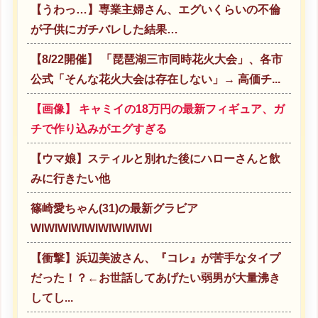
【うわっ…】専業主婦さん、エグいくらいの不倫
が子供にガチバレした結果…
【8/22開催】 「琵琶湖三市同時花火大会」、各市
公式「そんな花火大会は存在しない」→ 高価チ...
【画像】 キャミイの18万円の最新フィギュア、ガ
チで作り込みがエグすぎる
【ウマ娘】スティルと別れた後にハローさんと飲
みに行きたい他
篠崎愛ちゃん(31)の最新グラビア
WIWIWIWIWIWIWIWIWI
【衝撃】浜辺美波さん、『コレ』が苦手なタイプ
だった！？←お世話してあげたい弱男が大量沸き
してし...