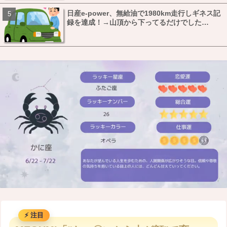
日産e-power、無給油で1980km走行しギネス記
録を達成！→山頂から下ってるだけでした…
M
u