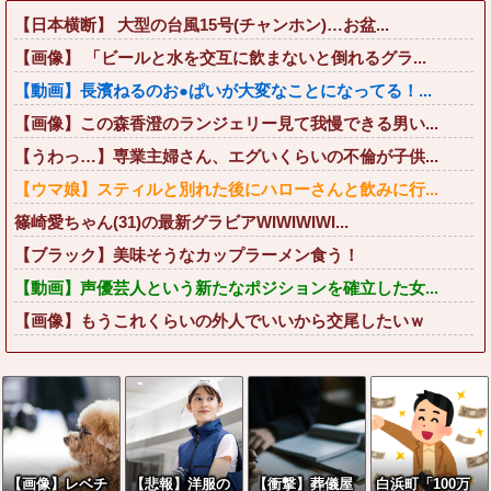
【日本横断】 大型の台風15号(チャンホン)…お盆...
【画像】 「ビールと水を交互に飲まないと倒れるグラ...
【動画】長濱ねるのお●ぱいが大変なことになってる！...
【画像】この森香澄のランジェリー見て我慢できる男い...
【うわっ…】専業主婦さん、エグいくらいの不倫が子供...
【ウマ娘】スティルと別れた後にハローさんと飲みに行...
篠崎愛ちゃん(31)の最新グラビアWIWIWIWI...
【ブラック】美味そうなカップラーメン食う！
【動画】声優芸人という新たなポジションを確立した女...
【画像】もうこれくらいの外人でいいから交尾したいｗ
【画像】レベチ
【悲報】洋服の
【衝撃】葬儀屋
白浜町「100万