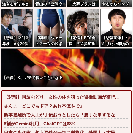
過ぎるギャルさ
青山の「空調ウ
「火葬プランは
やるからパンダ
ん、とんでもな
ェア」ガチでエ
どうなさいます
に代わる観光資
い格好を披露し
グいwwwwwww
か？」ワイ喪主
源考えて」
てしまうw w w
wwww
「直葬で(即
w w w w
答)」→結果ァw
w w w w w w w
【悲報】取引先
【朗報】ウェッ
【驚愕】PTA会
【悲報画像】イ
w w
専務「Aを20個
トスーツの脱ぎ
長「PTA参加拒
キリたい年頃の
注文する」 ぼ
方を教えるたっ
否した親へ最終
中学生さん、和
く「いつも1～2
た20秒の動画、
警告。こうなっ
彫を入れて人生
個しか使わない
900万回以上再
てもいい？」←
終了へ←これw
けど本当に20で
生される
コレはどっちが
w w w w w
あってる？」
悪いのか？大論
【画像】X、ガチで怖いことになる
取専「あって
争が巻き起こっ
る」→結果『こ
てしまう…
う』なったんだ
【悲報】阿波おどり、女性の体を狙った盗撮動画が横行...
がコレワイが悪
いん
さんま「どこでもドア？あれ不便やで」
か？？？？？？
熊本避難所で大工が手伝おうとしたら「勝手な事するな...
？？
8割がGemini利用、ChatGPTは68%
日本の永住権、年収要件が一気に厳格化→外国人・市民...