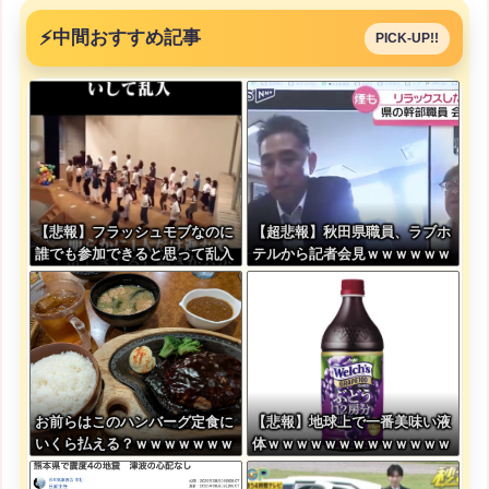
⚡
中間おすすめ記事
PICK-UP!!
【悲報】フラッシュモブなのに
【超悲報】秋田県職員、ラブホ
誰でも参加できると思って乱入
テルから記者会見ｗｗｗｗｗｗ
した結果ｗｗｗｗｗｗｗｗｗｗ
ｗｗｗ
お前らはこのハンバーグ定食に
【悲報】地球上で一番美味い液
いくら払える？ｗｗｗｗｗｗｗ
体ｗｗｗｗｗｗｗｗｗｗｗｗｗ
ｗｗｗ
ｗｗｗｗｗｗｗｗｗｗｗｗｗｗ
ｗｗｗｗｗｗ