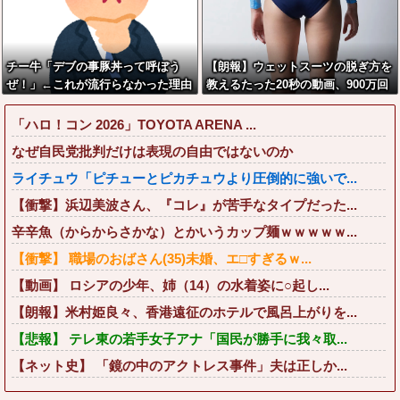
チー牛「デブの事豚丼って呼ぼう
【朗報】ウェットスーツの脱ぎ方を
ぜ！」←これが流行らなかった理由
教えるたった20秒の動画、900万回
以上再生される
「ハロ！コン 2026」TOYOTA ARENA ...
なぜ自民党批判だけは表現の自由ではないのか
ライチュウ「ピチューとピカチュウより圧倒的に強いで...
【衝撃】浜辺美波さん、『コレ』が苦手なタイプだった...
辛辛魚（からからさかな）とかいうカップ麺ｗｗｗｗｗ...
【衝撃】 職場のおばさん(35)未婚、エ□すぎるｗ...
【動画】 ロシアの少年、姉（14）の水着姿に○起し...
【朗報】米村姫良々、香港遠征のホテルで風呂上がりを...
【悲報】 テレ東の若手女子アナ「国民が勝手に我々取...
【ネット史】 「鏡の中のアクトレス事件」夫は正しか...