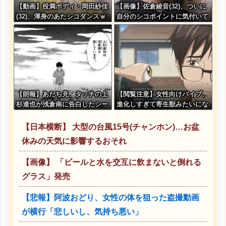
【動画】役満ボディ・岡田紗佳
【画像】佐倉綾音(32)、ついに
(32)、渾身のあたシコダンスｗ
自分のシコポイントに気付いて
ｗｗｗｗｗ
しまう・・・
【朗報】あだち充、タッチの上
【閲覧注意】女性向けバイブ、
杉達也が浅倉南に告白したシー
進化しすぎて寄生獣みたいにな
ンを完全再現ｗｗｗｗｗ
ってしまう・・・
【日本横断】 大型の台風15号(チャンホン)…お盆
休みの天気に影響するおそれ
【画像】 「ビールと水を交互に飲まないと倒れる
グラス」発売
【悲報】阿波おどり、女性の体を狙った盗撮動画
が横行「悲しいし、気持ち悪い」