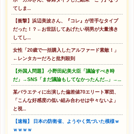
てしま...
【衝撃】浜辺美波さん、『コレ』が苦手なタイプ
だった！？←お世話してあげたい弱男が大量沸き
してし...
女性「20歳で一括購入したアルファード素敵！」
←レンタカーだろと批判殺到
【外国人問題】 小野田紀美大臣「議論すべき時
だ」→SNS「まだ議論もしてなかったんだ...」→...
某バラエティに出演した偏差値70エリート軍団、
「こんな好感度の低い組み合わせは中々ないよ」
と視...
【速報】 日本の防衛省、ようやく気づいた模様ｗ
ｗｗｗｗ