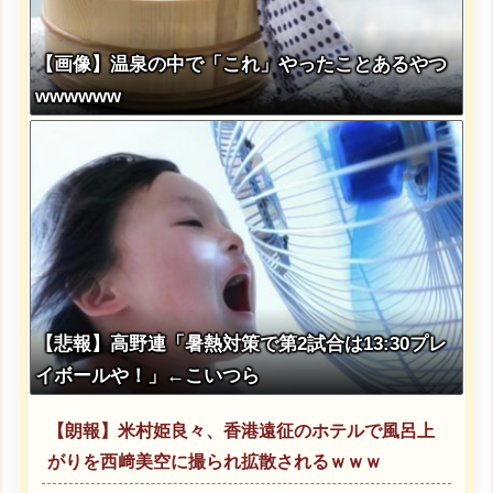
【画像】温泉の中で「これ」やったことあるやつ
wwwwww
【悲報】高野連「暑熱対策で第2試合は13:30プレ
イボールや！」←こいつら
【朗報】米村姫良々、香港遠征のホテルで風呂上
がりを西﨑美空に撮られ拡散されるｗｗｗ