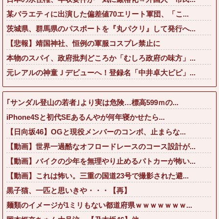
某バラエティに出演した偏差値70エリート軍団、「こ...
茨城県、群馬県のパスポートを『丸パクリ』して発行へ...
【悲報】靖国神社、恒例の軍服コスプレ禁止に
本物のスパイ、政府批判どころか「むしろ政府の味方」...
元レアルの神童Ｊデビューへ！登録名「中井卓大ピピ」...
｢サンダル登山の若者｣より実は危険…標高599ｍの...
iPhone4Sと初代SEあるんやが何年寝かせたら...
【日向坂46】OGと現役メンバーのコンボ、止まらな...
【動画】世界一過酷なオフロードレースのコース設計が...
【動画】バイクの少年を無理やり止めるパトカーが怖い...
【動画】これは怖い。三重の国道23号で撮影された避...
黒子猫、一匹と思いきや・・・【再】
麺類のイメージが1ミリもない都道府県ｗｗｗｗｗｗｗ...