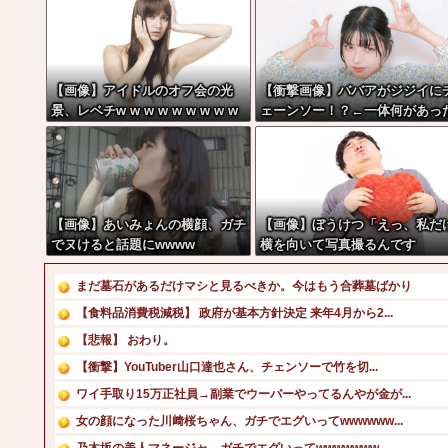
【画像】アイドルのオフ会の光
【衝撃画像】ババアがジジイに
景、レベチw w w w w w w w w
ェーンソー！？←一体何があっ
w w
んやコレw w w w w w w w w
【画像】あいみょんの横顔、ガチ
【画像】ぼうけつ「えっ、私だ
でヌけると話題にwwww
横を向いて写真撮るんです
か？！」→結果w w w w w w w
w
まだ墓石があるだけマシと見るべきか。今はもう合葬墓ばかり
【食料品消費税減税】 政府が基本方針決定 来年4月から2...
【悲報】 おわり。
【衝撃】YouTuber山口達也さん、チェンソーで竹を切...
ワイ手取り15万正社員→副業でウーバーやってるんやが金が...
女の顔になった川﨑桜ちゃん、ガチでエグいってwwwwww...
乃木坂の美人マネージャ、ガチでエグいってwwwwwww