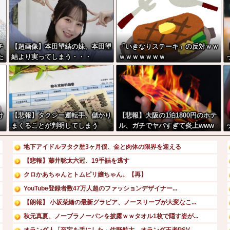
チ
【超画像】本田望結の妹、本田望
「いきなりステーキ」の反対ｗｗ
た
結より実ってしまう・・・
ｗｗｗｗｗｗｗ
w
け
【悲報】タクシー運転手、儲かり
【悲報】大阪の1泊1800円のホテ
まくることが判明してしまう
ル、ガチでヤバすぎて炎上www
www
地下アイドルヲタク歴3ヶ月僕、金と肉体の限界を迎える
【悲報】藤井聡太六冠、19手詰を逃す
クロかあちゃんとトムピリ嬢ちゃん。【再】
YouTube登録者数47万人超のファッションデザイナー...
【朗報】 小坂菜緒の最新グラビア、ノースリーブが大変なこ...
秋元真夏、ノーブラノーパンを披露ｗｗタオル1枚で隠す姿が...
オランダ人「至宝を手にした」佐野航大、オランダ王者PSV...