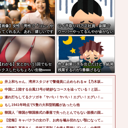
【画像】女性「男性で『コレ』や
ワイ手取り15万正社員→副業で
ってくれる人、あれ、嬉しいです
ウーバーやってるんやが金がない
w」→まさかの行為がこちらw w
 w w w w w w
【わかる】女とかいう1回でもセ
色々副業に手を出したけど、結局
ックスしたらちょろい生物www
残業するのが1番稼げるな
www
井上和ちゃん、湾岸スタジオで警備員に止められるｗ【乃木坂...
中国に上陸する台風13号が絶妙なコースを辿っている！と話...
連れ打ちしてるクソガキ「ヤバい！ヤバい！エグい！エグい！...
もし1941年時点で5隻の大和型戦艦があったら他
韓国人「韓国が韓国株式の暴落で失ったとんでもない規模の国...
【悲報】キャバクラの女の子、お肉を噛み切れない顎になって...
【悲報】高市さん、非核三原則「今後も堅持していく」の表現...