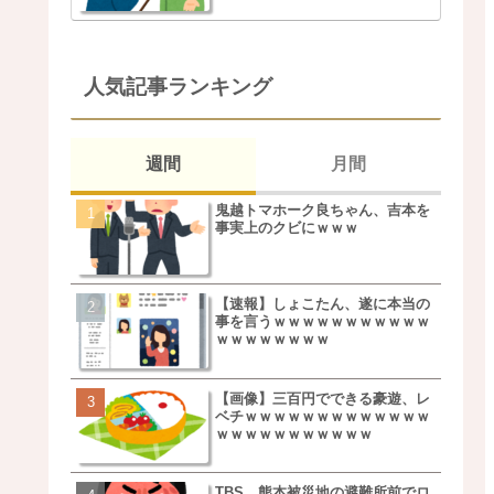
人気記事ランキング
週間
月間
鬼越トマホーク良ちゃん、吉本を
松本若菜(42歳)とかいう
事実上のクビにｗｗｗ
た美人おばさん女優ｗｗ
ｗ
【速報】しょこたん、遂に本当の
鬼越トマホーク良ちゃん
事を言うｗｗｗｗｗｗｗｗｗｗｗ
事実上のクビにｗｗｗ
ｗｗｗｗｗｗｗｗ
【画像】三百円でできる豪遊、レ
【画像】キモいオジサン
ベチｗｗｗｗｗｗｗｗｗｗｗｗｗ
服一覧がこちらｗｗｗｗ
ｗｗｗｗｗｗｗｗｗｗｗ
ｗ
TBS、熊本被災地の避難所前でロ
【速報】しょこたん、遂