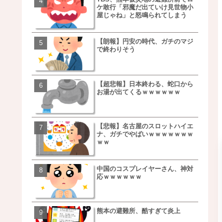
ケ敢行「邪魔だ出ていけ見世物小
事を言うｗｗｗｗｗｗｗ
屋じゃね」と怒鳴られてしまう
ｗｗｗｗｗｗｗｗ
【朗報】円安の時代、ガチのマジ
【朗報】NOギルティ炭酸
で終わりそう
ｗｗｗｗｗｗｗｗｗｗｗ
【超悲報】日本終わる、蛇口から
【画像】例の梨を5000個
お湯が出てくるｗｗｗｗｗｗ
家さん、少し流れが変わ
【悲報】名古屋のスロットハイエ
【悲報】日本、ついに駅
ナ、ガチでやばいｗｗｗｗｗｗｗ
段が限界突破ｗｗｗｗｗ
ｗｗ
ｗｗｗｗ
中国のコスプレイヤーさん、神対
【悲報】すき家、炎上ｗ
応ｗｗｗｗｗｗ
ｗｗｗｗｗｗｗｗｗｗｗ
ｗｗｗ
熊本の避難所、酷すぎて炎上
【画像】三百円でできる
ベチｗｗｗｗｗｗｗｗｗ