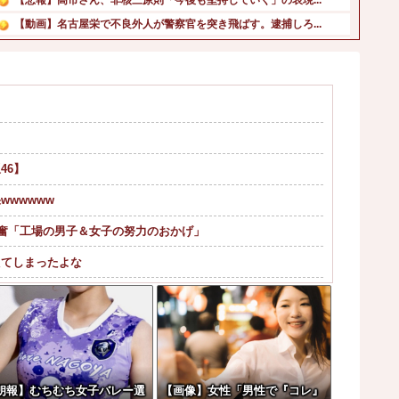
【動画】名古屋栄で不良外人が警察官を突き飛ばす。逮捕しろ...
消費減税で起きる損得に世界が騒然！←「不公平だろ」（海外...
北海道日本ハムファイターズのチーム別勝敗他
「機動戦士Ζガンダム」のディジェとかいう、アムロが乗った...
『ジャンポケ斉藤、懲役7年の求刑』?これの率直な感想他
ドラマのネタバレを求めてくる長嶋凛桜ちゃんワロタｗ【乃木...
韓国人「現在、日本が密かに韓国からパクっているものがこち...
46】
wwwww
興奮「工場の男子＆女子の努力のおかげ」
えてしまったよな
開される。
やｗｗｗ
した事故。
朗報】むちむち女子バレー選
【画像】女性「男性で『コレ』