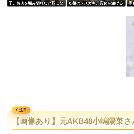
子、お肉を噛み切れない顎にな
た後のメスガキ、変化を遂げる
手
ワンピース原作者・尾田栄一郎が描いた担当編集の似顔絵「ム
ってしまう・・・
【悲報】Z世代「なんでセルフレジなのに自分で商品通さないと
ワイ手取り15万正社員→副業でウーバーやってるんやが金がな
【衝撃】YouTuber山口達也さん、チェンソーで竹を切るだけで6
【画像あり】元AKB48小嶋陽菜さん