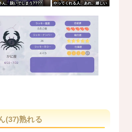
さん、脱いでしまう????
やってくれる人、あれ、嬉しい
ダに東大卒」
ですw」→まさかの行為がこち
らw w w w w w w w w
いけないんだ」
い
00万再生を突破してしまう←正直、こう言...
M
u
t
(37)熟れる
e