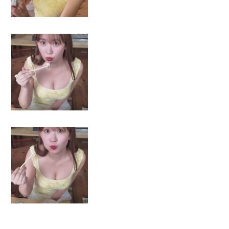
突然現れ
ｗｗｗｗ
、吉本を
が着てる
ｗｗｗｗ
に本当の