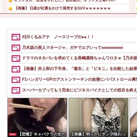
【画像】 日産が社運をかけて発売するSUVｗｗｗｗｗｗｗ
義兄嫁が自宅をサロンにして姪を毎日ウトメへ預ける生活に。...
【動画】グラドル山田あい、デカ乳すぎてビキニからハミ出て...
【速報】 NHKの性被害問題、性加害した番組出演者が衝撃...
刈川くるみアナ ノースリーブの●●！！
【画像】杉本彩、マン毛隠した全裸ナマ乳がHすぎる
乃木坂の美人マネージャ、ガチでエグいってwwwwwww
ドラマのネタバレを求めてくる長嶋凛桜ちゃんワロタｗ【乃木坂
【画像】井上和の下半身、「着衣」と「ビキニ」を比較した結果w
F1ハンガリーGPのアストンマーチンの改善にパパストロール
スーパーカブってもう完全にビジネスバイクとしての役目を終
【話題】河内長野市で警官が包丁男を射殺した場面の映像が公
【動画】名古屋栄で不良外人が警察官を突き飛ばす。逮捕しろ
【動画】サッカーの試合中の落雷で選手1人が死亡、12人が負傷
色々副業に手を出したけど、結局残業するのが1番稼げるな
【悲報】キャバクラの女の
【画像】明らかにチンポ味わっ
【
NEW