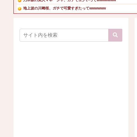
地上波の川﨑桜、ガチで可愛すぎたってwwwwww
【動画】地上波でえっちな下乳が放送されてしまうw
連れ打ちしてるクソガキ「ヤバい！ヤバい！エグい！エグい！...
【朗報】王林さん(25)、どスケベ女ということがバレ始め...
【画像】コンビニ店員がパンチラｗ