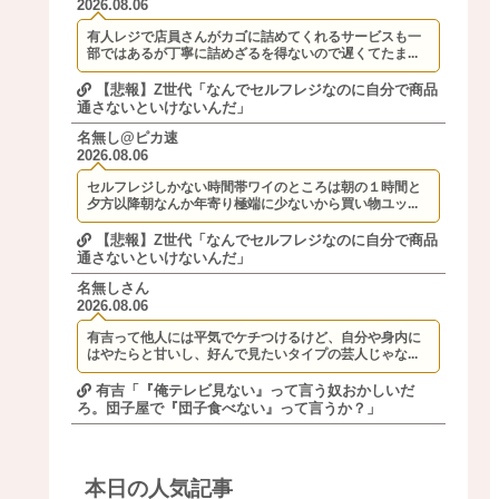
2026.08.06
有人レジで店員さんがカゴに詰めてくれるサービスも一
部ではあるが丁寧に詰めざるを得ないので遅くてたま...
【悲報】Z世代「なんでセルフレジなのに自分で商品
通さないといけないんだ」
名無し@ピカ速
2026.08.06
セルフレジしかない時間帯ワイのところは朝の１時間と
夕方以降朝なんか年寄り極端に少ないから買い物ユッ...
【悲報】Z世代「なんでセルフレジなのに自分で商品
通さないといけないんだ」
名無しさん
2026.08.06
有吉って他人には平気でケチつけるけど、自分や身内に
はやたらと甘いし、好んで見たいタイプの芸人じゃな...
有吉「『俺テレビ見ない』って言う奴おかしいだ
ろ。団子屋で『団子食べない』って言うか？」
本日の人気記事