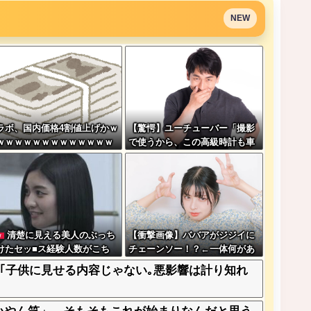
NEW
ラボ、国内価格4割値上げかｗ
【驚愕】ユーチューバー「撮影
ｗｗｗｗｗｗｗｗｗｗｗｗｗ
で使うから、この高級時計も車
もぜ～んぶ経費でタダ！ｗ」←
まさかコレ本気にしてる奴なん
ておらんよな？よな？w w w w
w w w w w w w
清楚に見える美人のぶっち
【衝撃画像】ババアがジジイに
W
けたセッ■ス経験人数がこち
チェーンソー！？←一体何があ
wwwwwwww
ったんやコレw w w w w w w w
｢子供に見せる内容じゃない｡悪影響は計り知れ
w