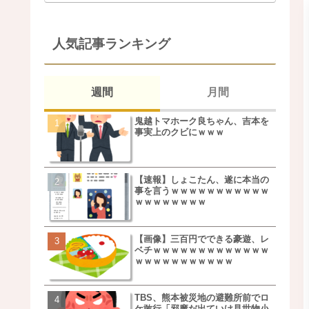
人気記事ランキング
週間
月間
鬼越トマホーク良ちゃん、吉本を
松本若菜(42歳)とかいう
事実上のクビにｗｗｗ
た美人おばさん女優ｗｗ
ｗ
【速報】しょこたん、遂に本当の
鬼越トマホーク良ちゃん
事を言うｗｗｗｗｗｗｗｗｗｗｗ
事実上のクビにｗｗｗ
ｗｗｗｗｗｗｗｗ
【画像】三百円でできる豪遊、レ
【画像】キモいオジサン
ベチｗｗｗｗｗｗｗｗｗｗｗｗｗ
服一覧がこちらｗｗｗｗ
ｗｗｗｗｗｗｗｗｗｗｗ
ｗ
TBS、熊本被災地の避難所前でロ
【速報】しょこたん、遂
ケ敢行「邪魔だ出ていけ見世物小
事を言うｗｗｗｗｗｗｗ