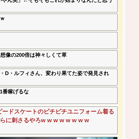
んないやん笑」←そもそもこれが始まりなんだと思う
ｗ
想像の200倍は神々しくて草
・D・ルフィさん、変わり果てた姿で発見され
1番稼げるな
ピードスケートのピチピチユニフォーム着る
刺さるやろw w w w w w w w