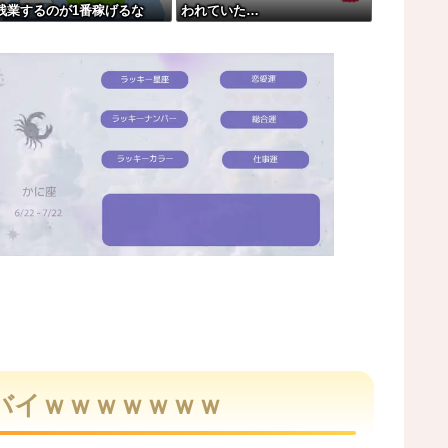
残業するのが1番稼げるな
われていた…
衛隊「！？」→結果w w w w w w...
れて死亡。
開される。
やｗｗｗ
M
u
t
バイｗｗｗｗｗｗｗ
e