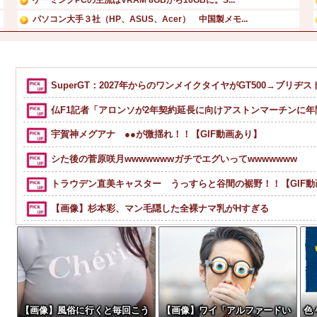
パソコン大手３社（HP、ASUS、Acer） 中国製メモ...
【悲報】 有吉、一般人に「ド正論」を叩きつけて炎上ｗｗｗ...
【画像】 ワイ「アルファードいいなあ。買いに行くか」店員...
【画像】田中みな実(39) 妊娠中でも露出多めのドレス、...
SuperGT：2027年からのワンメイクタイヤがGT500→ブリヂス
【画像】板野友美、ビキニ姿の谷間がたまらない
仏F1記者「アロンソが2年契約延長に向けアストンマーチンに年間4
宇賀神メグアナ ●●が微揺れ！！【GIF動画あり】
シた後の菅原咲月wwwwwwwガチでエグいってwwwwwww
トラウデン直美キャスター うっすらと谷間の裾野！！【GIF動
【画像】杉本彩、マン毛隠した全裸ナマ乳がHすぎる
【画像】ぼうけつ「えっ、私だけ横を向いて写真撮るんですか？！」→結
グラボ、国内価格4割値上げかｗｗｗｗｗｗｗｗｗｗｗｗｗｗｗ
【画像】明らかにチンポ味わった後のメスガキ、変化を遂げる
ワンピース原作者・尾田栄一郎が描いた担当編集の似顔絵「ム
【画像】風俗に行くと毎回こう
【画像】ワイ「アルファードい
色