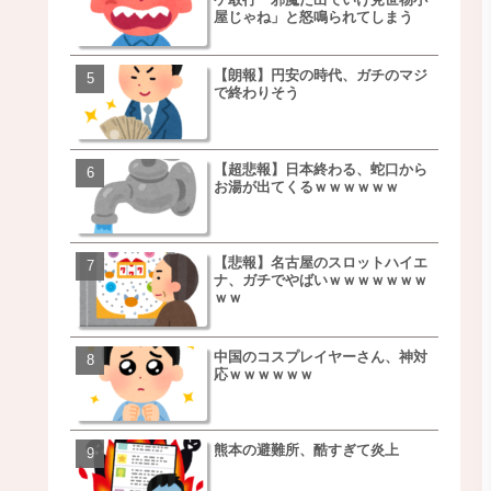
屋じゃね」と怒鳴られてしまう
ｗｗｗｗｗｗｗｗ
【朗報】円安の時代、ガチのマジ
【朗報】NOギルティ炭酸
で終わりそう
ｗｗｗｗｗｗｗｗｗｗｗ
【超悲報】日本終わる、蛇口から
【画像】例の梨を5000個
お湯が出てくるｗｗｗｗｗｗ
家さん、少し流れが変わ
【悲報】名古屋のスロットハイエ
【悲報】日本、ついに駅
ナ、ガチでやばいｗｗｗｗｗｗｗ
段が限界突破ｗｗｗｗｗ
ｗｗ
ｗｗｗｗ
中国のコスプレイヤーさん、神対
【悲報】すき家、炎上ｗ
応ｗｗｗｗｗｗ
ｗｗｗｗｗｗｗｗｗｗｗ
ｗｗｗ
熊本の避難所、酷すぎて炎上
【画像】三百円でできる
ベチｗｗｗｗｗｗｗｗｗ
ｗｗｗｗｗｗｗｗｗｗｗ