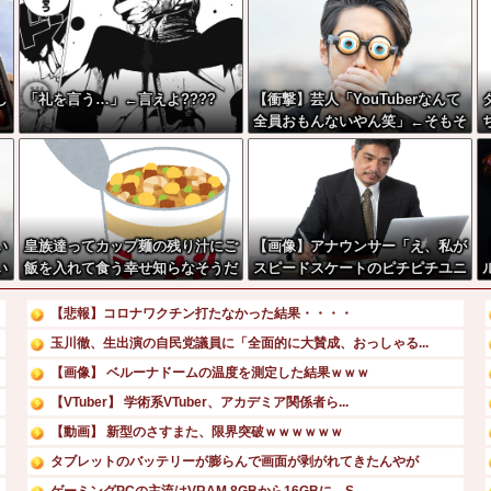
し
「礼を言う…」←言えよ????
【衝撃】芸人「YouTuberなんて
そ
全員おもんないやん笑」←そもそ
もこれが始まりなんだと思うんだ
がどう思う？？？？？
い
皇族達ってカップ麺の残り汁にご
【画像】アナウンサー「え、私が
い
飯を入れて食う幸せ知らなそうだ
スピードスケートのピチピチユニ
か
よなｗ
フォーム着るんですか…？ﾑﾁ
よ
ｨ！！」←これはお前らに刺さる
【悲報】コロナワクチン打たなかった結果・・・・
やろw w w w w w w w
玉川徹、生出演の自民党議員に「全面的に大賛成、おっしゃる...
【画像】 ベルーナドームの温度を測定した結果ｗｗｗ
【VTuber】 学術系VTuber、アカデミア関係者ら...
【動画】 新型のさすまた、限界突破ｗｗｗｗｗｗ
タブレットのバッテリーが膨らんで画面が剥がれてきたんやが
ゲーミングPCの主流はVRAM 8GBから16GBに。S...