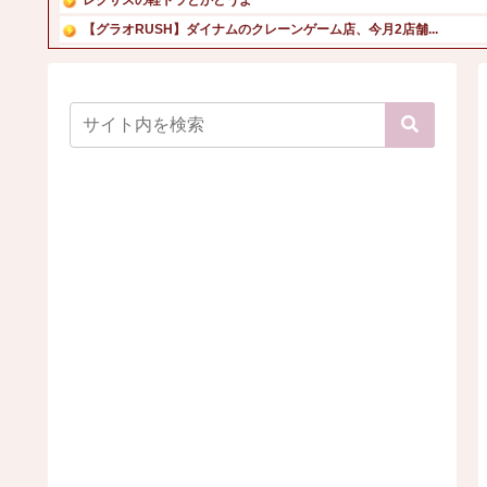
【グラオRUSH】ダイナムのクレーンゲーム店、今月2店舗...
【画像】元アイドルのピュア美少女がマイクロビキニ姿で大胆...
【悲報】週刊少年ジャンプ、史上初の100万部割れ 全盛期...
【画像】お天気お姉さん(32)、突然の妊娠発表に世間がザ...
本田望結、久しぶりにセクシーﾃﾞｶﾊﾟｲ投稿！やっぱりお...