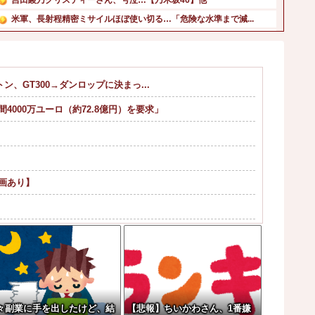
米軍、長射程精密ミサイルほぼ使い切る…「危険な水準まで減...
韓国Webtoon企業の最後の牙城だった日本市場、韓国の...
【これは重い】清水良太郎さんの訃報後、落語家が過去の“い...
NHK職員が番組出演タレントから性被害ｗｗｗｗｗｗｗｗｗ...
トン、GT300→ダンロップに決まっ...
カープ、最下位中日まで1G差なのに3位ヤクルトまで3G差...
000万ユーロ（約72.8億円）を要求」
【議論】永住権の条件「日本人世帯の平均年収以上」←これ日...
【速報】日本共産党、沖縄県知事選で公職選挙法違反！！！ ...
画あり】
果w w w w w w w w
ｗ
ダに東大卒」
々副業に手を出したけど、結
【悲報】ちいかわさん、1番嫌