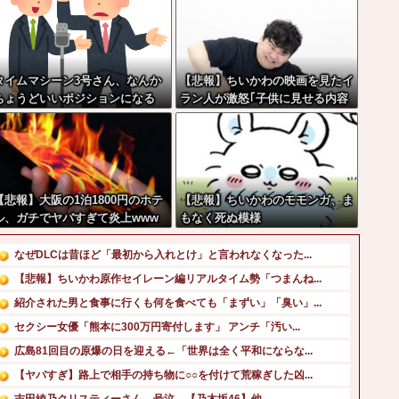
タイムマシーン3号さん、なんか
【悲報】ちいかわの映画を見たイ
ちょうどいいポジションになる
ラン人が激怒｢子供に見せる内容
じゃない｡悪影響は計り知れな
い｣←これw w w w w w w w w
【悲報】大阪の1泊1800円のホテ
【悲報】ちいかわのモモンガ、ま
ル、ガチでヤバすぎて炎上www
もなく死ぬ模様
www
なぜDLCは昔ほど「最初から入れとけ」と言われなくなった...
【悲報】ちいかわ原作セイレーン編リアルタイム勢「つまんね...
紹介された男と食事に行くも何を食べても「まずい」「臭い」...
セクシー女優「熊本に300万円寄付します」 アンチ「汚い...
広島81回目の原爆の日を迎える←「世界は全く平和にならな...
【ヤバすぎ】路上で相手の持ち物に○○を付けて荒稼ぎした凶...
吉田綾乃クリスティーさん、号泣…【乃木坂46】他