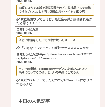
2026.08.06
38度にはなる地域で家庭菜園だけど、路地黒マルチ栽培
で枯れずになんとか育つ葉物はモロヘイヤと空心菜...
家庭菜園やってるけど、最近空芯菜が評価され過ぎ
だと思う！！！！！
名無し@ピカ速
2026.08.06
入念に準備をした上で丹念に焼いたステーキ
「いきなりステーキ」の反対ｗｗｗｗｗｗｗｗｗ
名無し@ピカ速https://pikasoku.net/archives/12282?
replytocom=10373#respond
2026.08.06
テレビは機械、YouTubeはサービスの名前なんだけど、
同列になってるの凄いよねいや馬鹿にしてるん...
最近のテレビって、ただのでかいYouTubeになりつ
つあるよな
本日の人気記事