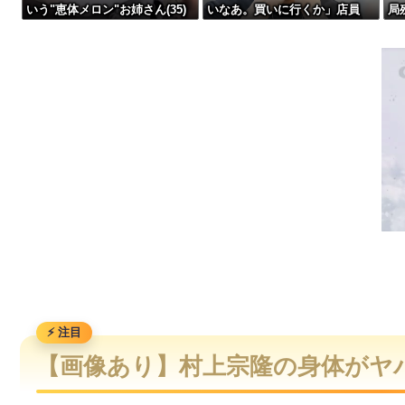
いう"恵体メロン"お姉さん(35)
いなあ。買いに行くか」店員
局
【緊急】爆美女「すみません。砲弾3つ持ってきました」警察「！？」自
を指名してしまうんやが・・・
「ほいっ見積もりな！」ワイ
「金額おかしくね？」←お前ら
【動画】メキシコのインフルエンサー、ライブ配信中に襲撃さ
もそう思うよな？？？？？
【話題】河内長野市で警官が包丁男を射殺した場面の映像が公
【動画】名古屋栄で不良外人が警察官を突き飛ばす。逮捕しろ
【画像あり】村上宗隆の身体がヤ