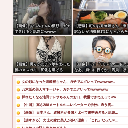
【画像】あいみょんの横顔、ガチ
【悲報】町のお弁当屋さん「申
でヌけると話題にwwww
訳ないが消費税1%になったら
の分商品代を値上げするわ」
【画像】明らかにチンポ味わった
【画像】ワイ「アルファードい
後のメスガキ、変化を遂げる
なあ。買いに行くか」店員「ほ
っ見積もりな！」ワイ「金額お
しくね？」←お前らもそう思う
女の顔になった川﨑桜ちゃん、ガチでエグいってwwwwww...
な？？？？？
乃木坂の美人マネージャ、ガチでエグいってwwwwwww
挿れたくなる池田テレサちゃんのお口、我慢できねえってww...
【中国】 高さ288メートルのエレベーターで学校に通う雲...
【画像】 日本さん、避難所が各国と比べて優秀過ぎると話題...
【凄すぎる】 力士の嫁に美人が多い理由→「これ」だったｗ...
レクサスの軽トラとかどうよ