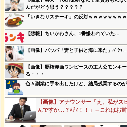
【衝撃】芸人「YouTuberなんて全員おも
んだがどう思う？？？？？
「いきなりステーキ」の反対ｗｗｗｗｗｗｗｗ
、登場
ｗ
【悲報】ちいかわさん、1番嫌われていた…
失った農
ってくる
【画像】パッパ「妻と子供と海に来た」ﾊﾟｼｬ←
【画像】覇権漫画ワンピースの主人公モンキー
そばの値
ｗｗｗｗ
る・・・
色々副業に手を出したけど、結局残業するのが
ｗｗｗｗ
ｗｗｗｗ
【画像】アナウンサー「え、私がス
んですか…？ﾑﾁｨ！！」←これはお前らに
豪遊、レ
ｗｗｗｗ