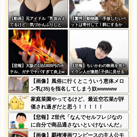
【動画】元アイドル「乳首みえ
【驚愕】動物園「手放したいペ
てるけど、気づかんふりしと
ットは寄付して！餌にするか
こ」
ら！」←これってどうなん？w
w w w w w w w w w
【悲報】大阪の1泊1800円のホ
【悲報】ちいかわの映画を見た
テル、ガチでヤバすぎて炎上w
イラン人が激怒｢子供に見せる
wwwww
内容じゃない｡悪影響は計り知
【画像】風俗に行くとこういう恵体メロ
れない｣←これw w w w w w w
ン乳(35)を指名してしまう奴wwwww
w w
家庭菜園やってるけど、最近空芯菜が評
価され過ぎだと思う！！！！！
【悲報】Z世代「なんでセルフレジなの
に自分で商品通さないといけないんだ」
【画像】覇権漫画ワンピースの主人公モ