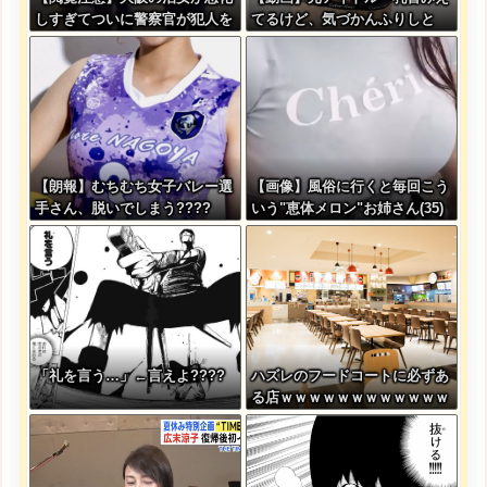
しすぎてついに警察官が犯人を
てるけど、気づかんふりしと
銃殺。いよいよアメリカみたい
こ」
になってきたな
【朗報】むちむち女子バレー選
【画像】風俗に行くと毎回こう
手さん、脱いでしまう????
いう"恵体メロン"お姉さん(35)
を指名してしまうんやが・・・
「礼を言う…」←言えよ????
ハズレのフードコートに必ずあ
る店ｗｗｗｗｗｗｗｗｗｗｗｗ