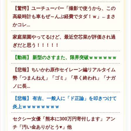
【驚愕】ユーチューバー「撮影で使うから、この
高級時計も車もぜ～んぶ経費でタダ！ｗ」←まさ
かコレ...
家庭菜園やってるけど、最近空芯菜が評価され過
ぎだと思う！！！！！
【動画】 新型のさすまた、限界突破ｗｗｗｗｗｗ
【悲報】ちいかわ原作セイレーン編リアルタイム
勢「つまんねえ」「ゴミ」「早く終われ」「ナガ
ノに長...
【悲報】 有吉、一般人に「ド正論」を叩きつけて
炎上ｗｗｗｗｗｗｗｗ
セクシー女優「熊本に300万円寄付します」 アン
チ「汚い金ありがとう♥」他