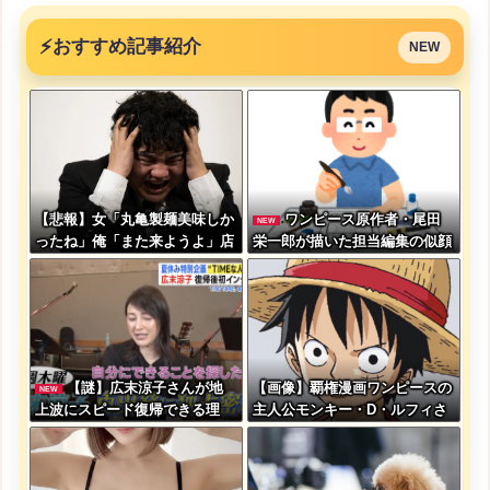
⚡
おすすめ記事紹介
NEW
【悲報】女「丸亀製麺美味しか
ワンピース原作者・尾田
NEW
ったね」俺「また来ようよ」店
栄一郎が描いた担当編集の似顔
員「お会計2380円になりまー
絵「ムダに東大卒」
す」→その後『こう』なったん
だが俺悪くないよ
な？？？？？？？？
【謎】広末涼子さんが地
【画像】覇権漫画ワンピースの
NEW
上波にスピード復帰できる理
主人公モンキー・D・ルフィさ
由、誰にも分からない・・・
ん、変わり果てた姿で発見され
る・・・