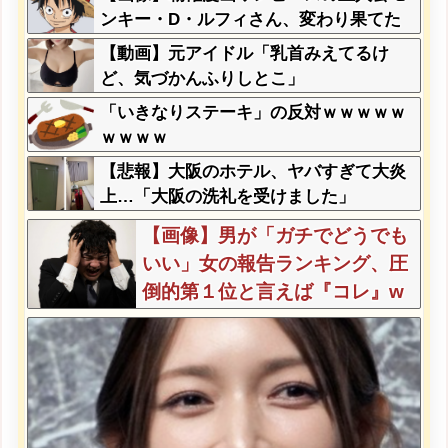
ンキー・D・ルフィさん、変わり果てた
姿で発見される・・・
【動画】元アイドル「乳首みえてるけ
ど、気づかんふりしとこ」
「いきなりステーキ」の反対ｗｗｗｗｗ
ｗｗｗｗ
【悲報】大阪のホテル、ヤバすぎて大炎
上…「大阪の洗礼を受けました」
【画像】男が「ガチでどうでも
いい」女の報告ランキング、圧
倒的第１位と言えば『コレ』w
w w w w w w w w w