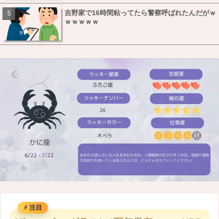
吉野家で16時間粘ってたら警察呼ばれたんだがｗ
ｗｗｗｗｗ
M
u