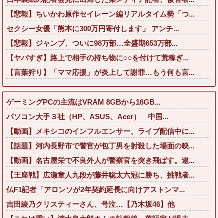
【悲報】ちいかわ原作セイレーン編リアルタイム勢「つ...
セクシー女優「熊本に300万円寄付します」 アンチ...
【悲報】ジャンプ、ついに98万部…全盛期653万部...
【ヤバすぎ】路上で相手の持ち物に○○を付けて荒稼ぎ...
【言葉狩り】「ママ応援」が炎上して謝罪…もう何も言...
ゲーミングPCの主流はVRAM 8GBから16GB...
パソコン大手３社（HP、ASUS、Acer） 中国...
【動画】メキシコのインフルエンサー、ライブ配信中に...
【話題】河内長野市で警官が包丁男を射殺した場面の映...
【動画】名古屋栄で不良外人が警察官を突き飛ばす。逮...
【王座戦】広瀬章人九段が藤井聡太六冠に勝ち、挑戦者...
仏F1記者「アロンソが2年契約延長に向けアストンマ...
吉田綾乃クリスティーさん、号泣…【乃木坂46】他