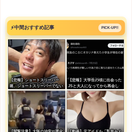
⚡
中間おすすめ記事
PICK-UP!!
【悲報】ショートスリーパー
【悲報】大学生の頃に出会った
堀、ショートスリーパーでない
JSと大人になってから再会し
事がバレてしまう
結婚した男、大炎上してしまう
【閲覧注意】大阪の治安が悪化
【動画】元アイドル「乳首みえ