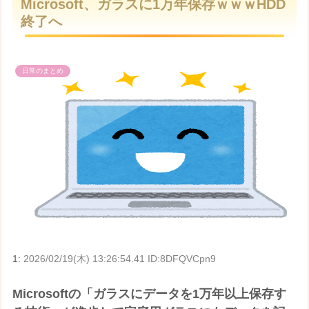
Microsoft、ガラスに1万年保存ｗｗｗHDD
t
終了へ
e
日常のまとめ
1:
2026/02/19(木) 13:26:54.41 ID:8DFQVCpn9
Microsoftの「ガラスにデータを1万年以上保存す