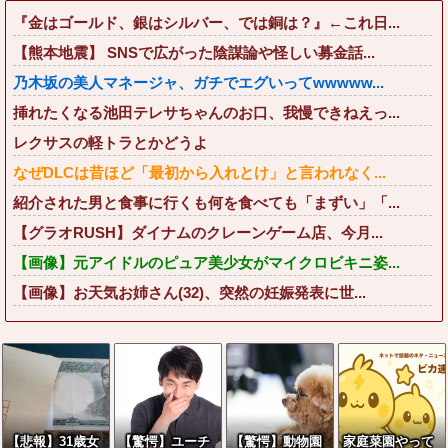
『金はゴールド、銀はシルバー、では銅は？』←これ日...
【熊本地震】 SNSで広がった陰謀論や怪しい募金話...
乃木坂の美人マネージャ、ガチでエグいってwwwww...
挿れたくなる池田テレサちゃんのお口、我慢できねえっ...
レクサスの軽トラとかどうよ
なぜDLCは昔ほど「最初から入れとけ」と言われなく...
紹介された男と食事に行くも何を食べても「まずい」「...
【グラオRUSH】ダイナムのクレーンゲーム店、今月...
【画像】元アイドルのピュア美少女がマイクロビキニ姿...
【画像】お天気お姉さん(32)、突然の妊娠発表に世...
【悲報】31歳女
【驚愕】ユーチ
【驚愕】動物園
家庭菜園やって