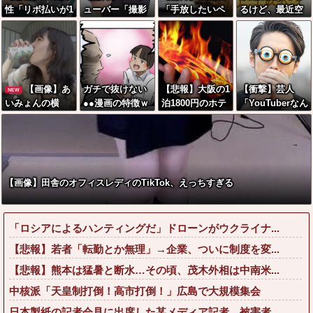
性「リボ払いが1
ューバー「撮影
「手放したいペ
るけど、最近空
0年たっても終わ
で使うから、こ
ットは寄付し
芯菜が評価され
りません」←こ
の高級時計も車
て！餌にするか
過ぎだと思
れw w w w w w
もぜ～んぶ経費
ら！」←これっ
う！！！！！
w
でタダ！ｗ」←
てどうなん？w
まさかコレ本気
w w w w w w w
【画像】あ
ガチで抜けない
【悲報】大阪の1
【衝撃】芸人
NEW
にしてる奴なん
w w
いみょんの横
●●漫画の特徴ｗ
泊1800円のホテ
「YouTuberなん
ておらんよな？
顔、ガチでヌけ
ｗｗｗｗｗｗｗ
ル、ガチでヤバ
て全員おもんな
よな？w w w w
ると話題にwww
ｗｗｗｗｗｗｗ
すぎて炎上www
いやん笑」←そ
w w w w w w w
w
ｗｗｗｗｗｗｗ
www
もそもこれが始
まりなんだと思
うんだがどう思
【画像】田舎のオフィスレディのTikTok、えっちすぎる
う？？？？？
「ロシアによるハンティングだ」ドローンがウクライナ...
【悲報】若者「転勤とか無理」→企業、ついに制度を変...
【悲報】熊本は猛暑と断水…その頃、茂木外相は中南米...
中核派「天皇制打倒！高市打倒！」広島で大規模集会
日本製紙の記者会見に出席した某メディア記者、被害者...