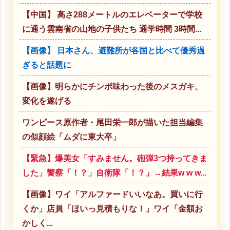
【中国】 高さ288メートルのエレベーターで学校
に通う雲南省の山地の子供たち 通学時間 3時間...
【画像】 日本さん、避難所が各国と比べて優秀過
ぎると話題に
【画像】明らかにチンポ味わった後のメスガキ、
変化を遂げる
ワンピース原作者・尾田栄一郎が描いた担当編集
の似顔絵「ムダに東大卒」
【緊急】爆美女「すみません。砲弾3つ持ってきま
した」警察「！？」自衛隊「！？」→結果w w w...
【画像】ワイ「アルファードいいなあ。買いに行
くか」店員「ほいっ見積もりな！」ワイ「金額お
かしく...