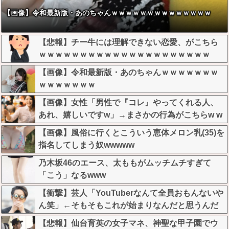
【画像】令和最新版・あのちゃんｗｗｗｗｗｗｗｗｗｗｗｗｗｗ
【悲報】チー牛には理解できない恋愛、がこちら
ｗｗｗｗｗｗｗｗｗｗｗｗｗｗｗｗｗｗｗｗｗ
【画像】令和最新版・あのちゃんｗｗｗｗｗｗｗ
ｗｗｗｗｗｗｗ
【画像】女性「男性で『コレ』やってくれる人、
あれ、嬉しいですw」→まさかの行為がこちらw w
w w w w w w w
【画像】風俗に行くとこういう恵体メロン乳(35)を
指名してしまう奴wwwww
乃木坂46のエース、太ももがムッチムチすぎて
「こう」なるwww
【衝撃】芸人「YouTuberなんて全員おもんないや
ん笑」←そもそもこれが始まりなんだと思うんだ
がどう思う？？？？？
【悲報】仙台育英の女子マネ、神聖な甲子園でウ