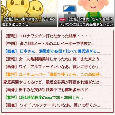
【悲報】みい山作者さん、あらゆる
【悲報】Z世代「なんでセルフ
NEW
過去を消しまくる
レジなのに自分で商品通さないとい
けないんだ」
【悲報】コロナワクチン打たなかった結果・・・・
【中国】 高さ288メートルのエレベーターで学校に...
【画像】 日本さん、避難所が各国と比べて優秀過ぎる...
【悲報】女「丸亀製麺美味しかったね」俺「また来よう...
【画像】ワイ「アルファードいいなあ。買いに行くか」...
【驚愕】ユーチューバー「撮影で使うから、この高級時...
家庭菜園やってるけど、最近空芯菜が評価され過ぎだと...
【画像】田中みな実(39) 妊娠中でも露出多めのド...
【驚愕】1回1時間程度のsexで20～30回くら...
【画像】 ワイ「アルファードいいなあ。買いに行くか...