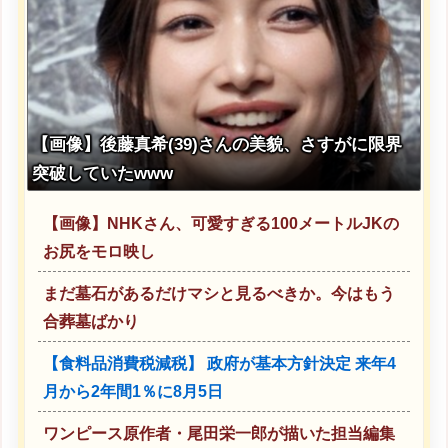
【画像】後藤真希(39)さんの美貌、さすがに限界
突破していたwww
【画像】NHKさん、可愛すぎる100メートルJKの
お尻をモロ映し
まだ墓石があるだけマシと見るべきか。今はもう
合葬墓ばかり
【食料品消費税減税】 政府が基本方針決定 来年4
月から2年間1％に8月5日
ワンピース原作者・尾田栄一郎が描いた担当編集