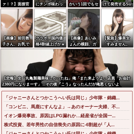
ァ！？】面接官
にチンポ味わっ
かいう1回でもセ
けて発売するSU
「日本に刀鍛冶
た後のメスガ
ックスしたらち
Vｗｗｗｗｗｗ
は何人いるか推
キ、変化を遂げ
ょろい生物www
ｗ
定してくださ
る
www
い」 俺「188
人です」 面接
【画像】前田敦
グラボ、国内価
【画像】あいみ
【緊急】爆美女
官「どういう風
子さん、お乳で
格4割値上げかｗ
ょんの横顔、ガ
「すみません。
に考えました
男の子をパイズ
ｗｗｗｗｗｗｗ
チでヌけると話
砲弾3つ持ってき
か？」 俺「知
リwwwwwwww
ｗｗｗｗｗｗｗ
題にwwww
ました」警察
ってました」→
w
ｗ
「！？」自衛隊
この後『こう』
「！？」→結果
なったんだがマ
w w w w w w w
ジで納得いかな
【悲報】女「丸亀製麺美味しかったね」俺「また来ようよ」店員「お会計
w
い！！！！！
2380円になりまーす」→その後『こう』なったんだが俺悪くないよ
な？？？？？？？？
「ジャニーさんとつかこうへい氏は同じ」少年隊・錦織...
「コンビニ、馬鹿にすんなよ」→あのオーナー夫婦、不...
イオン爆発事故、原因はLPG漏れか…経産省が全国一...
株式投資、若年男性の自信喪失の原因に-6割超が「人...
「ジャニーさんとつかこうへい氏は同じ」少年隊・錦織...