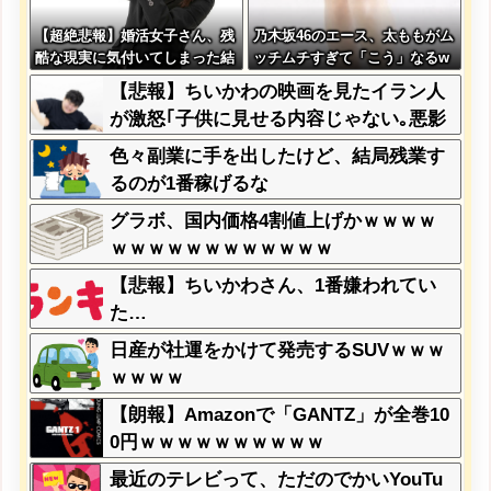
【超絶悲報】婚活女子さん、残
乃木坂46のエース、太ももがム
酷な現実に気付いてしまった結
ッチムチすぎて「こう」なるw
果…
ww
【悲報】ちいかわの映画を見たイラン人
が激怒｢子供に見せる内容じゃない｡悪影
響は計り知れない｣←これw w w w w w
色々副業に手を出したけど、結局残業す
w w w
るのが1番稼げるな
グラボ、国内価格4割値上げかｗｗｗｗ
ｗｗｗｗｗｗｗｗｗｗｗｗ
【悲報】ちいかわさん、1番嫌われてい
た…
日産が社運をかけて発売するSUVｗｗｗ
ｗｗｗｗ
【朗報】Amazonで「GANTZ」が全巻10
0円ｗｗｗｗｗｗｗｗｗｗ
最近のテレビって、ただのでかいYouTu