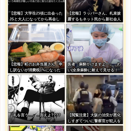
【悲報】大学生の頃に出会った
【悲報】ラッパーさん、札束披
JSと大人になってから再会し
露するもネット民から新社会人
結婚した男、大炎上してしまう
の初ボーナスくらいしかないと
笑われる
【悲報】町のお弁当屋さん「申
医者「麻酔かけますよー」 わ
し訳ないが消費税1%になった
い(全身麻酔に耐えて見せる！
らその分商品代を値上げする
うおおおおおお！！！！)
わ」
「礼を言う…」←言えよ????
【閲覧注意】大阪の治安が悪化
しすぎてついに警察官が犯人を
銃殺。いよいよアメリカみたい