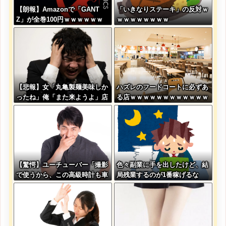
【朗報】Amazonで「GANT
「いきなりステーキ」の反対ｗ
Z」が全巻100円ｗｗｗｗｗｗ
ｗｗｗｗｗｗｗｗ
ｗｗｗｗ
【悲報】女「丸亀製麺美味しか
ハズレのフードコートに必ずあ
ったね」俺「また来ようよ」店
る店ｗｗｗｗｗｗｗｗｗｗｗｗ
員「お会計2380円になりまー
す」→その後『こう』なったん
だが俺悪くないよ
な？？？？？？？？
【驚愕】ユーチューバー「撮影
色々副業に手を出したけど、結
で使うから、この高級時計も車
局残業するのが1番稼げるな
もぜ～んぶ経費でタダ！ｗ」←
まさかコレ本気にしてる奴なん
ておらんよな？よな？w w w w
w w w w w w w