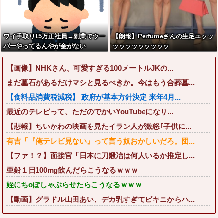
う』なったんだがマジで納得いかな
い！！！！！
ワイ手取り15万正社員→副業でウー
【朗報】Perfumeさんの生足エッッ
バーやってるんやが金がない
ッッッッッッッッッ
【画像】NHKさん、可愛すぎる100メートルJKの...
まだ墓石があるだけマシと見るべきか。今はもう合葬墓...
【食料品消費税減税】 政府が基本方針決定 来年4月...
最近のテレビって、ただのでかいYouTubeになり...
【悲報】ちいかわの映画を見たイラン人が激怒｢子供に...
有吉「『俺テレビ見ない』って言う奴おかしいだろ。団...
【ファ！？】面接官「日本に刀鍛冶は何人いるか推定し...
亜鉛１日100mg飲んだらこうなるｗｗｗ
姪にちoぽしゃぶらせたらこうなるｗｗｗ
【動画】グラドル山田あい、デカ乳すぎてビキニからハ...