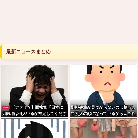
最新ニュースまとめ
【ファ！？】面接官「日本に
野獣先輩が見つからないのは整形し
NEW
刀鍛冶は何人いるか推定してくださ
て別人の顔になっているから←これ
い」 俺「188人です」 面接官
「どういう風に考えましたか？」
俺「知ってました」→この後『こ