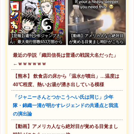
になってきたな
【悲報】週刊少年ジャンプさ
【動画】アメリカ人なら絶対目
ん、最大発行部数653万部から
が覚める目覚まし時計がこちら
急降下でついに100万部を割っ
ｗｗｗｗｗ
てしまう
最近の学説「織田信長は普通の戦国大名だった」
←ｗｗｗｗｗｗ
【熊本】 飲食店の床から「温水が噴出」…温度は
40℃程度、熱いお湯が湧き出している模様
「ジャニーさんとつかこうへい氏は同じ」少年
隊・錦織一清が明かすレジェンドの共通点と我流
の演出論
【動画】アメリカ人なら絶対目が覚める目覚まし