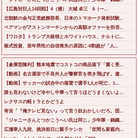
【広島対巨人14回戦】4（捕） 大城 卓三 6（一...
北朝鮮の金与正党総務部長、日本のトマホーク発射試験...
ベアマンがアストンマーチンからの高額オファーを拒否...
【ワロタ】トランプ大統領とホワイトハウス、ナルトに...
株式投資、若年男性の自信喪失の原因に-6割超が「人...
【倉庫型陳列】熊本地震でコストコの商品落下「重く受...
【動画】名古屋栄で不良外人が警察官を突き飛ばす。逮...
【動画】サッカーの試合中の落雷で選手1人が死亡、1...
誰も言わないけど冷やし中華って言うほどうまくないよ...
レクサスの軽トラとかどうよ
有吉「『俺テレビ見ない』って言う奴おかしいだろ。団...
「ジャニーさんとつかこうへい氏は同じ」少年隊・錦織...
広瀬章人九段、挑決前日に親子ケンカ 「世間も家庭内...