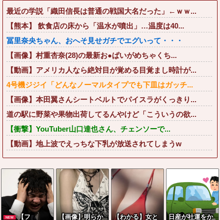
最近の学説「織田信長は普通の戦国大名だった」←ｗｗ...
【熊本】 飲食店の床から「温水が噴出」…温度は40...
冨里奈央ちゃん、おへそ見せガチでエグいって・・・
【画像】村重杏奈(28)の最新お●ぱいがめちゃくち...
【動画】アメリカ人なら絶対目が覚める目覚まし時計が...
4号機ジジイ「どんなノーマルタイプでも下皿はガッチ...
【画像】本田翼さんシートベルトでパイスラがくっきり...
道の駅に野菜や果物出荷してるんやけど「こういうの欲...
【衝撃】YouTuber山口達也さん、チェンソーで...
【動画】地上波でえっちな下乳が放送されてしまうw
【フ
【画像】明らか
【わかる】女と
日産が社運をか
NEW