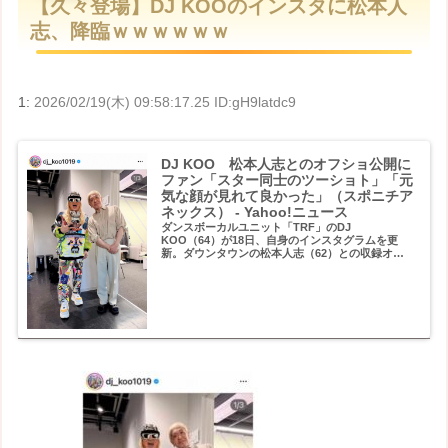
【久々登場】DJ KOOのインスタに松本人
t
志、降臨ｗｗｗｗｗｗ
e
1:
2026/02/19(木) 09:58:17.25 ID:gH9latdc9
DJ KOO 松本人志とのオフショ公開に
ファン「スター同士のツーショト」「元
気な顔が見れて良かった」（スポニチア
ネックス） - Yahoo!ニュース
ダンスボーカルユニット「TRF」のDJ
KOO（64）が18日、自身のインスタグラムを更
新。ダウンタウンの松本人志（62）との収録オフ
ショットを公開した。 「DOWNTOWN＋（ダウ
ンタウンプ