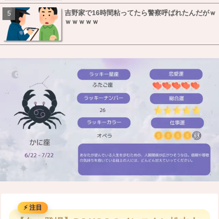
吉野家で16時間粘ってたら警察呼ばれたんだがｗ
ｗｗｗｗｗ
M
u