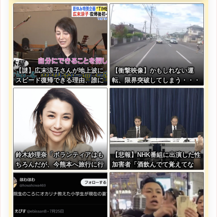
【謎】広末涼子さんが地上波に
【衝撃映像】かもしれない運
スピード復帰できる理由、誰に
転、限界突破してしまう・・・
も分からない・・・
鈴木紗理奈「ボランティアはも
【悲報】NHK番組に出演した性
ちろんだが、今熊本へ旅行に行
加害者「酒飲んでて覚えてな
くことも支援になる」
い」