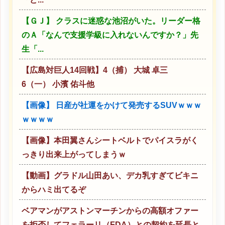
【ＧＪ】 クラスに迷惑な池沼がいた。リーダー格
のＡ「なんで支援学級に入れないんですか？」先
生「...
【広島対巨人14回戦】4（捕） 大城 卓三
6（一） 小濱 佑斗他
【画像】 日産が社運をかけて発売するSUVｗｗｗ
ｗｗｗｗ
【画像】本田翼さんシートベルトでパイスラがく
っきり出来上がってしまうｗ
【動画】グラドル山田あい、デカ乳すぎてビキニ
からハミ出てるぞ
ベアマンがアストンマーチンからの高額オファー
を拒否してフェラーリ（FDA）との契約を延長と