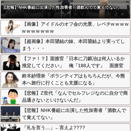
【悲報】NHK番組に出演した性加害者「酒飲んでて覚えてない」
【画像】アイドルのオフ会の光景、レベチw w w w
w w w w w w w
【超画像】本田望結の妹、本田望結より実ってし
まう・・・
【ファ！？】面接官「日本に刀鍛冶は何人いるか
推定してください」 俺「188人です」 面接官
「どういう風に考えましたか？」 俺「知ってま
鈴木紗理奈「ボランティアはもちろんだが、今熊
した」→この後『こう』なったんだがマジで納得
本へ旅行に行くことも支援になる」
いかない！！！！！
【悲報】Z世代「なんでセルフレジなのに自分で商
品通さないといけないんだ」
【悲報】NHK番組に出演した性加害者「酒飲んで
て覚えてない」
「礼を言う…」←言えよ????