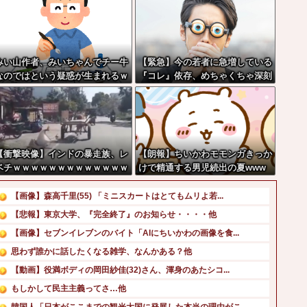
みい山作者、みいちゃんでチー牛
【緊急】今の若者に急増している
なのではという疑惑が生まれるｗ
『コレ』依存、めちゃくちゃ深刻
ｗｗｗｗｗｗ
な模様w w w w w w w w w w
【衝撃映像】インドの暴走族、レ
【朗報】ちいかわモモンガきっか
ベチｗｗｗｗｗｗｗｗｗｗｗｗｗ
けで精通する男児続出の夏www
ｗｗｗ
ww
【画像】森高千里(55) 「ミニスカートはとてもムリよ若...
【悲報】東京大学、『完全終了』のお知らせ・・・・他
【画像】セブンイレブンのバイト「AIにちいかわの画像を食...
思わず誰かに話したくなる雑学、なんかある？他
【動画】役満ボディの岡田紗佳(32)さん、渾身のあたシコ...
もしかして民主主義ってさ…他
韓国人「日本がここまでの観光大国に発展した本当の理由がこ...