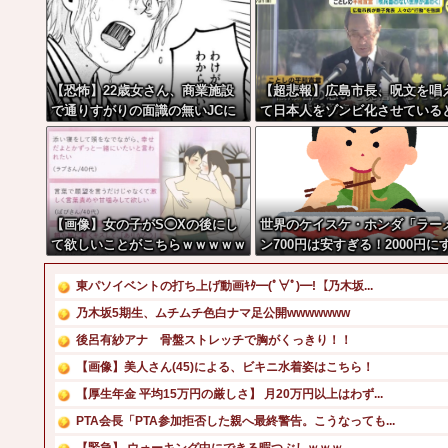
【恐怖】22歳女さん、商業施設
【超悲報】広島市長、呪文を唱
で通りすがりの面識の無いJCに
て日本人をゾンビ化させている
ラリアットして逮捕されてしま
非難されてしまう
う・・・
【画像】女の子がS◯Xの後にし
世界のケイスケ・ホンダ「ラー
て欲しいことがこちらｗｗｗｗｗ
ン700円は安すぎる！2000円に
ｗ
るべき」
東パソイベントの打ち上げ動画ｷﾀ━(ﾟ∀ﾟ)━!【乃木坂...
乃木坂5期生、ムチムチ色白ナマ足公開wwwwwww
後呂有紗アナ 骨盤ストレッチで胸がくっきり！！
【画像】美人さん(45)による、ビキニ水着姿はこちら！
【厚生年金 平均15万円の厳しさ】 月20万円以上はわず...
PTA会長「PTA参加拒否した親へ最終警告。こうなっても...
【緊急】 ウォーキング中にできる暇つぶしｗｗｗ