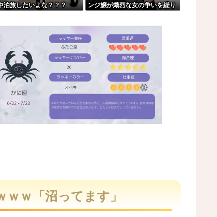
中泊旅したいよな？？？
ンジ嬢が熾烈な女の争いを繰り
→山頂から下ってるだけでした…
広げ対戦型になってしまうw w
w w w w w w
ので逃げようとするも眼鏡を奪われ可哀想なことに...
体調不良で病院に行く
るだけ」
M
u
t
ｗｗｗ「沼ってます」
e