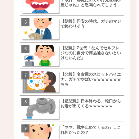
屋じゃね」と怒鳴られてしまう
ｗｗｗｗｗｗｗｗ
【朗報】円安の時代、ガチのマジ
移民ベトナム女達の宅飲
で終わりそう
チｗｗｗｗｗｗｗｗｗｗ
ｗｗｗｗｗｗｗｗｗｗ
【悲報】Z世代「なんでセルフレ
【朗報】NOギルティ炭酸
ジなのに自分で商品通さないとい
ｗｗｗｗｗｗｗｗｗｗｗ
けないんだ」
【悲報】名古屋のスロットハイエ
【画像】例の梨を5000個
ナ、ガチでやばいｗｗｗｗｗｗｗ
家さん、少し流れが変わ
ｗｗ
【超悲報】日本終わる、蛇口から
【悲報】日本、ついに駅
お湯が出てくるｗｗｗｗｗｗ
段が限界突破ｗｗｗｗｗ
ｗｗｗｗ
「ママ、戦争止めてくるわ」←こ
【悲報】すき家、炎上ｗ
れ何だったの？
ｗｗｗｗｗｗｗｗｗｗｗ
ｗｗｗ