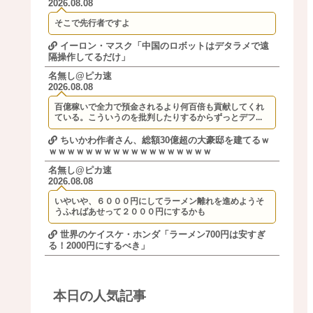
2026.08.08
そこで先行者ですよ
イーロン・マスク「中国のロボットはデタラメで遠
隔操作してるだけ」
名無し@ピカ速
2026.08.08
百億稼いで全力で預金されるより何百倍も貢献してくれ
ている。こういうのを批判したりするからずっとデフ...
ちいかわ作者さん、総額30億超の大豪邸を建てるｗ
ｗｗｗｗｗｗｗｗｗｗｗｗｗｗｗｗｗｗ
名無し@ピカ速
2026.08.08
いやいや、６０００円にしてラーメン離れを進めようそ
うふればあせって２０００円にするかも
世界のケイスケ・ホンダ「ラーメン700円は安すぎ
る！2000円にするべき」
本日の人気記事