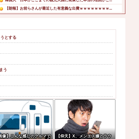
【朗報】お前らさんが最近した有意義な出費ｗｗｗｗｗｗｗｗ...
スカウト「プロ志望届出したら指名するよ」高校生「いえ大学...
F1が2028年の開催地として協議中の場所：ホッケンハイ...
理系女子「ガンダムってさぁ、頭の“バルカン”意味あるの？...
ようとする
よだももに連絡して髪型を決めてもらうあやめんとれんたん可...
中国国防省、海自イージス艦のトマホーク実射試験を批判「国...
パヨ「れいわ信者、れいわ知能といった表現は完全に差別表現...
まう
影響するおそれ
。
ｯ」←これ
画像】こんな感じのクルマで
【仰天】X、メンエス嬢とラウ