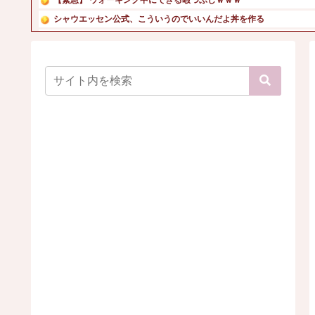
シャウエッセン公式、こういうのでいいんだよ丼を作る
隣の臭デブキング貧乏揺すり背中のけぞりキョロ厨カンスケデ...
フェラーリを手がけたピニンファリーナ、日本の鉄道初デザイ...
【画像】45歳女のビキニ水着姿w
【画像】金を払えば後藤真希さんのお胸の感触が堪能できるイ...