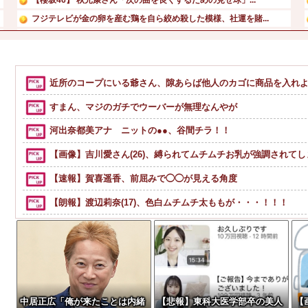
フジテレビが金の卵を産む鶏を自ら絞め殺した模様、社運を賭...
【画像】女優・堀田真由、ゆるゆる胸元もう少しで谷間見える...
【悲報】 ロシアさん、ついに国民の財産を没収しはじめる
資産1億円突破でFIREの45歳独身男性が半年後に仕事復...
近所のコープにいる爺さん、隙あらば他人のカゴに商品を入れ
ミセスグリーンアップルってもうダメなんか？
すまん、マジのガチでウーバーが無理なんやが
河出奈都美アナ ニットの●●、谷間チラ！！
【画像】吉川愛さん(26)、縛られてムチムチお乳が強調されてし
【速報】賀喜遥香、前屈みで◯◯が見える角度
【朗報】渡辺莉奈(17)、色白ムチムチ太ももが・・・！！！
【日本横断】大型の台風15号(チャンホン)…お盆休みの天気に
【動画】これはお見事。中国重慶市で珍しい事故が撮影される
【動画】タイのティパンコーン王子が日本人女性とデートか？
ハンターハンターにわか「何でも切れる刀は具現化できない(ﾆﾁ
中居正広「俺が来たことは内緒
【悲報】東科大医学部卒の美人
【