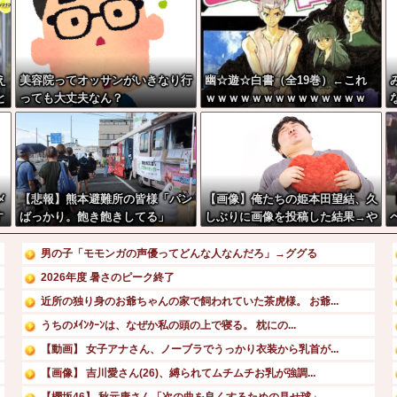
え
美容院ってオッサンがいきなり行
幽☆遊☆白書（全19巻）←これ
と
っても大丈夫なん？
ｗｗｗｗｗｗｗｗｗｗｗｗｗｗ
メ
【悲報】熊本避難所の皆様「パン
【画像】俺たちの姫本田望結、久
す
ばっかり。飽き飽きしてる」
しぶりに画像を投稿した結果→や
っぱりワイらの姫だったw w w w
w w w w w w
男の子「モモンガの声優ってどんな人なんだろ」→ググる
2026年度 暑さのピーク終了
近所の独り身のお爺ちゃんの家で飼われていた茶虎様。 お爺...
うちのﾒｲﾝｸｰﾝは、なぜか私の頭の上で寝る。 枕にの...
【動画】 女子アナさん、ノーブラでうっかり衣装から乳首が...
【画像】 吉川愛さん(26)、縛られてムチムチお乳が強調...
【櫻坂46】 秋元康さん「次の曲を良くするための見せ球」...