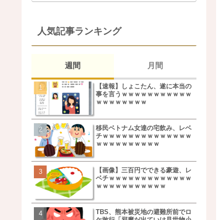
人気記事ランキング
週間
月間
【速報】しょこたん、遂に本当の
松本若菜(42歳)とかいう
事を言うｗｗｗｗｗｗｗｗｗｗｗ
た美人おばさん女優ｗｗ
ｗｗｗｗｗｗｗｗ
ｗ
移民ベトナム女達の宅飲み、レベ
鬼越トマホーク良ちゃん
チｗｗｗｗｗｗｗｗｗｗｗｗｗｗ
事実上のクビにｗｗｗ
ｗｗｗｗｗｗｗｗｗｗ
【画像】三百円でできる豪遊、レ
【画像】キモいオジサン
ベチｗｗｗｗｗｗｗｗｗｗｗｗｗ
服一覧がこちらｗｗｗｗ
ｗｗｗｗｗｗｗｗｗｗｗ
ｗ
TBS、熊本被災地の避難所前でロ
【速報】しょこたん、遂
ケ敢行「邪魔だ出ていけ見世物小
事を言うｗｗｗｗｗｗｗ