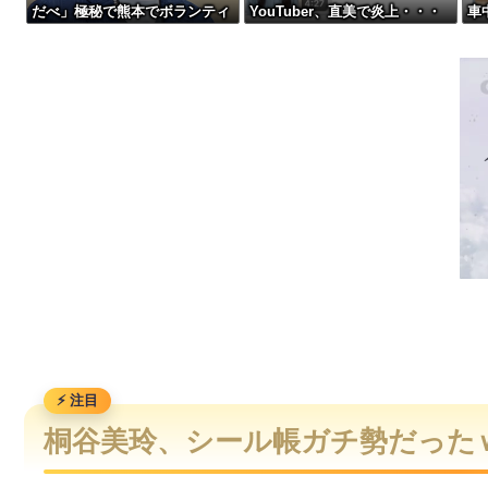
だべ」極秘で熊本でボランティ
YouTuber、直美で炎上・・・
車
日産e-power、無給油で1980km走行しギネス記録を達成！
アをしていた・・・
【悲報】パパ活疑惑のおじさん、待ち合わせに写真と違う女が来た
【悲報】へずまりゅう（35）ボランティアのため熊本に行くも
イーロン・マスク「中国のロボットはデタラメで遠隔操作して
桐谷美玲、シール帳ガチ勢だった