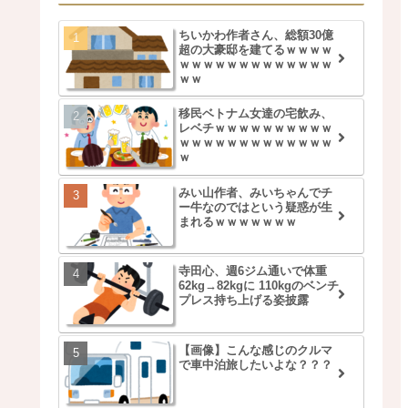
ちいかわ作者さん、総額30億
超の大豪邸を建てるｗｗｗｗ
ｗｗｗｗｗｗｗｗｗｗｗｗｗ
ｗｗ
移民ベトナム女達の宅飲み、
レベチｗｗｗｗｗｗｗｗｗｗ
ｗｗｗｗｗｗｗｗｗｗｗｗｗ
ｗ
みい山作者、みいちゃんでチ
ー牛なのではという疑惑が生
まれるｗｗｗｗｗｗｗ
寺田心、週6ジム通いで体重
62kg→82kgに 110kgのベンチ
プレス持ち上げる姿披露
【画像】こんな感じのクルマ
で車中泊旅したいよな？？？