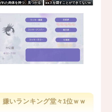
がれた肉体を持つ、見つかる
●●スを隠すことができてないw
した事故。
wwwww
www
ア。
に向けてウィリアムズと交渉開始との情報
M
u
t
、嫌いランキング堂々1位ｗｗ
e