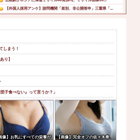
【外国人採用アンケ】諮問機関「差別、非公開答申」三重県「...
【画像】小学生アイドル「りりぴ」の激痩せダンス動画にファ...
侍戦士、井端を酷評「選手との会話がほとんどなく意思疎通が...
【動画】タイの立ちんぼ女子さん、路上で特別サービスをやっ...
韓国人「韓国サッカー協会が行った国際試合の性的接待の全容...
てしまう！
「安物買いの銭失いだったねぇ」とインドネシア高速鉄道の最...
【画像】一度は消えたと思ってたあのYouTuber、今こ...
画あり】
い
『団子食べない』って言うか？」
w w
！意外と仕事するぞ？
ｗｗｗｗ
やｗｗｗ
画像】お乳にすべての栄養が
【画像】完全オフの佐々木希、