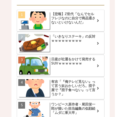
【悲報】Z世代「なんでセル
フレジなのに自分で商品通さ
ないといけないんだ」
「いきなりステーキ」の反対
ｗｗｗｗｗｗｗｗｗ
日産が社運をかけて発売する
SUVｗｗｗｗｗｗｗ
有吉「『俺テレビ見ない』っ
て言う奴おかしいだろ。団子
屋で『団子食べない』って言
うか？」
ワンピース原作者・尾田栄一
郎が描いた担当編集の似顔絵
「ムダに東大卒」