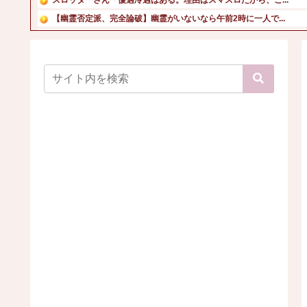
【幽霊否定派、完全論破】幽霊がいないなら午前2時に一人で...
【動画】あのちゃん、また我々をシコらす
【有能】政府「トラックはサービスエリア利用有料化すればサ...
【衝撃画像】中学生「先生！水泳で水着になるのイヤです！」...
学校からプールが消え“泳げない子ども”が増えている「クロ...