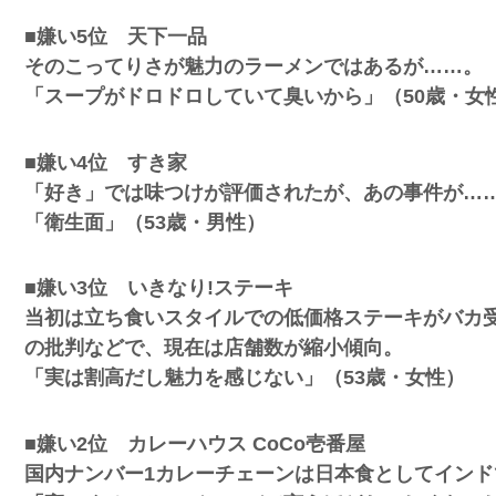
■嫌い5位 天下一品
そのこってりさが魅力のラーメンではあるが……。
「スープがドロドロしていて臭いから」（50歳・女
■嫌い4位 すき家
「好き」では味つけが評価されたが、あの事件が…
突然現れ
「衛生面」（53歳・男性）
ｗｗｗｗ
■嫌い3位 いきなり!ステーキ
、吉本を
当初は立ち食いスタイルでの低価格ステーキがバカ
の批判などで、現在は店舗数が縮小傾向。
「実は割高だし魅力を感じない」（53歳・女性）
が着てる
ｗｗｗｗ
■嫌い2位 カレーハウス CoCo壱番屋
国内ナンバー1カレーチェーンは日本食としてイン
に本当の