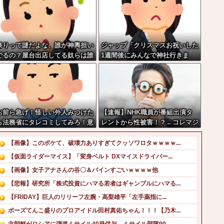
祭りって謎だよな、誰が神輿担い
ジャップ「クリスマスお祝いした
でるの？屋台出店してる奴らは誰
1週間後にみんなで神社行きま
の許可を得て商売してるの？
す」←これ
お前ら急げ！怪しい外人みつけた
【速報】NHK職員が番組出演タ
ら法務省にタレコミしてみろ！意
レントから性被害！？←コレマジ
外と仕事するぞ？
ならヤバくねーか？
【画像】このボケて、破壊力ありすぎてクッソワロタｗｗｗｗ...
【仮面ライダーマイス】「変身ベルト DXマイスドライバー...
【画像】女子アナさんの谷〇＆バインすごいｗｗｗｗ他
【悲報】研究所「株式投資にハマる若者はギャンブルにハマる...
【FRIDAY】巨人のリリーフ左腕・高梨雄平「左手薬指に...
ポーズてんこ盛りのプロアイドル田村真佑ちゃん！！！【乃木...
北朝鮮がロシアに弾道ミサイル40発供与、ミサイル部隊90...