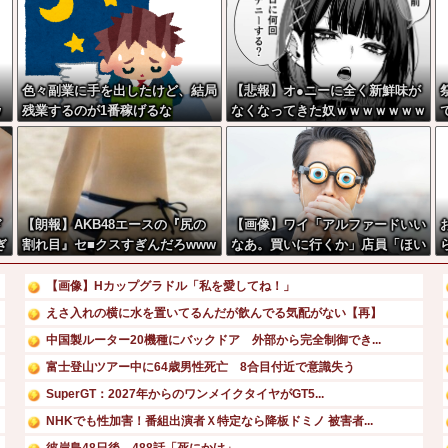
色々副業に手を出したけど、結局
【悲報】オ●ニーに全く新鮮味が
w
残業するのが1番稼げるな
なくなってきた奴ｗｗｗｗｗｗｗ
ｗｗｗ
ド
【朗報】AKB48エースの『尻の
【画像】ワイ「アルファードいい
ぎ
割れ目』セ■クスすぎんだろwww
なあ。買いに行くか」店員「ほい
ww
っ見積もりな！」ワイ「金額おか
しくね？」←お前らもそう思うよ
【画像】Hカップグラドル「私を愛してね！」
な？？？？？
えさ入れの横に水を置いてるんだが飲んでる気配がない【再】
中国製ルーター20機種にバックドア 外部から完全制御でき...
富士登山ツアー中に64歳男性死亡 8合目付近で意識失う
SuperGT：2027年からのワンメイクタイヤがGT5...
NHKでも性加害！番組出演者Ｘ特定なら降板ドミノ 被害者...
彼岸島48日後…488話「死にかけ」