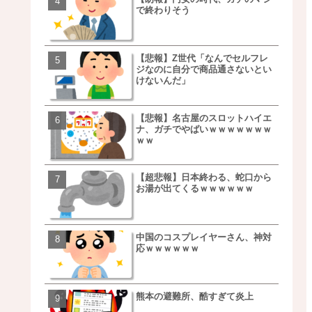
で終わりそう
事を言うｗｗｗｗｗｗｗ
ｗｗｗｗｗｗｗｗ
【悲報】Z世代「なんでセルフレ
【朗報】NOギルティ炭酸
ジなのに自分で商品通さないとい
ｗｗｗｗｗｗｗｗｗｗｗ
けないんだ」
【悲報】名古屋のスロットハイエ
【画像】例の梨を5000個
ナ、ガチでやばいｗｗｗｗｗｗｗ
家さん、少し流れが変わ
ｗｗ
【超悲報】日本終わる、蛇口から
【悲報】日本、ついに駅
お湯が出てくるｗｗｗｗｗｗ
段が限界突破ｗｗｗｗｗ
ｗｗｗｗ
中国のコスプレイヤーさん、神対
【悲報】すき家、炎上ｗ
応ｗｗｗｗｗｗ
ｗｗｗｗｗｗｗｗｗｗｗ
ｗｗｗ
熊本の避難所、酷すぎて炎上
【画像】三百円でできる
ベチｗｗｗｗｗｗｗｗｗ