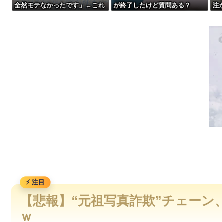
全然モテなかったです」←これ
が終了したけど質問ある？
注
【動画】サッカーの試合中の落雷で選手1人が死亡、12人が負傷
ほんまかぁ？w w w w w w w w
w
【動画】野菜売りのおじさんにドローンを特攻させるおそロシ
車のエアコンは外気取入派？それとも内気循環派？
ペレスとキャデラックF1の契約は2026年の1年のみ、2027年
【悲報】“元祖写真詐欺”チェーン
ｗ