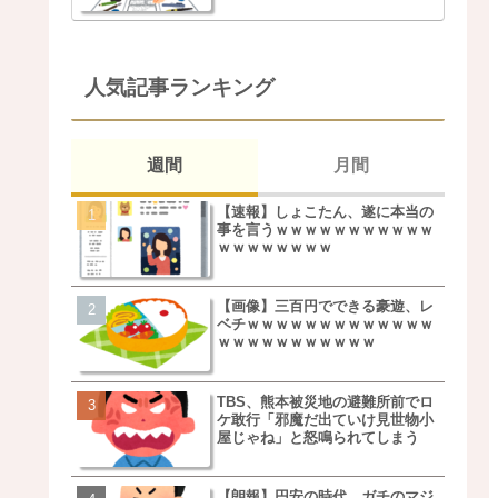
人気記事ランキング
週間
月間
【速報】しょこたん、遂に本当の
松本若菜(42歳)とかいう
事を言うｗｗｗｗｗｗｗｗｗｗｗ
た美人おばさん女優ｗｗ
ｗｗｗｗｗｗｗｗ
ｗ
【画像】三百円でできる豪遊、レ
鬼越トマホーク良ちゃん
ベチｗｗｗｗｗｗｗｗｗｗｗｗｗ
事実上のクビにｗｗｗ
ｗｗｗｗｗｗｗｗｗｗｗ
TBS、熊本被災地の避難所前でロ
【画像】キモいオジサン
ケ敢行「邪魔だ出ていけ見世物小
服一覧がこちらｗｗｗｗ
屋じゃね」と怒鳴られてしまう
ｗ
【朗報】円安の時代、ガチのマジ
【速報】しょこたん、遂