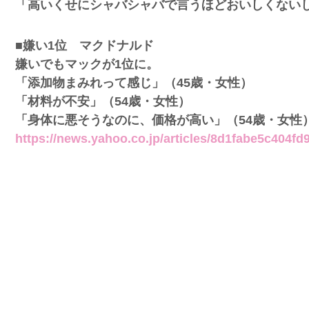
「高いくせにシャバシャバで言うほどおいしくないし
ｗｗｗｗ
■嫌い1位 マクドナルド
、登場
嫌いでもマックが1位に。
ｗ
「添加物まみれって感じ」（45歳・女性）
「材料が不安」（54歳・女性）
失った農
「身体に悪そうなのに、価格が高い」（54歳・女性
ってくる
https://news.yahoo.co.jp/articles/8d1fabe5c404f
そばの値
ｗｗｗｗ
ｗｗｗｗ
ｗｗｗｗ
豪遊、レ
ｗｗｗｗ