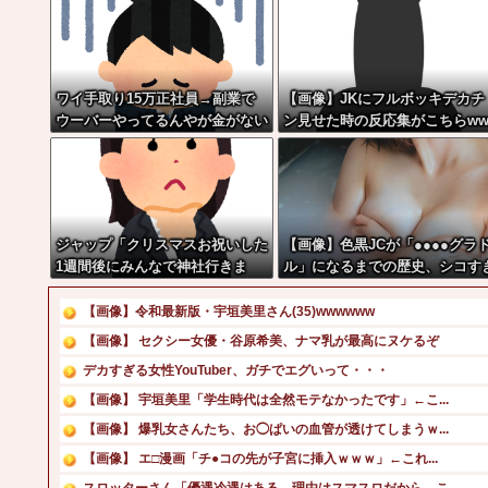
ワイ手取り15万正社員→副業で
【画像】JKにフルボッキデカチ
ウーバーやってるんやが金がない
ン見せた時の反応集がこちらw
ジャップ「クリスマスお祝いした
【画像】色黒JCが「●●●●グラ
1週間後にみんなで神社行きま
ル」になるまでの歴史、シコす
す」←これ
るwwww
【画像】令和最新版・宇垣美里さん(35)wwwwww
【画像】 セクシー女優・谷原希美、ナマ乳が最高にヌケるぞ
デカすぎる女性YouTuber、ガチでエグいって・・・
【画像】 宇垣美里「学生時代は全然モテなかったです」←こ...
【画像】 爆乳女さんたち、お◯ぱいの血管が透けてしまうｗ...
【画像】 エ□漫画「チ●コの先が子宮に挿入ｗｗｗ」←これ...
スロッターさん「優遇冷遇はある。理由はスマスロだから、こ...