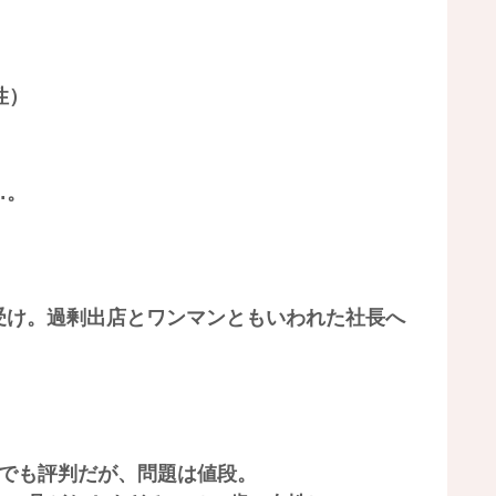
性）
…。
受け。過剰出店とワンマンともいわれた社長へ
ドでも評判だが、問題は値段。