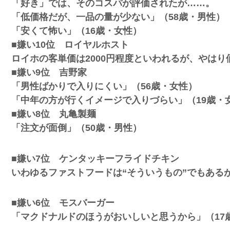
「好き」では、そのコスパが評価されたが……。
「低価格だが、一品の量が少ない」（58歳・男性）
「安くて怖い」（16歳・女性）
■嫌い10位 ロイヤルホスト
ロイホの客単価は2000円程度といわれるが、やは
■嫌い9位 吉野家
「男性ばかりで入りにくい」（56歳・女性）
「中年の方が行くイメージで入りづらい」（19歳・
■嫌い8位 丸亀製麺
「注文が面倒」（50歳・男性）
■嫌い7位 ケンタッキーフライドチキン
いわゆるファストフードは“そういうもの”でもある
■嫌い6位 モスバーガー
「マクドナルドのほうがおいしいと思うから」（17