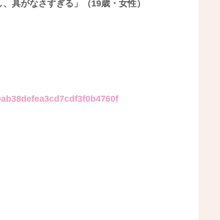
、具がなさすぎる」（19歳・女性）
）
d9ab38defea3cd7cdf3f0b4760f