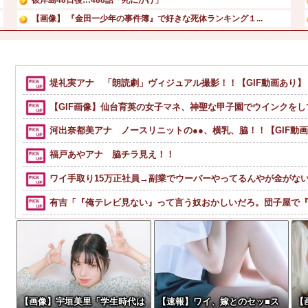
【画像】 『金田一少年の事件簿』で好きな死体ランキング１...
【最新画像】 元バレー代表・狩野舞子(38)の現在がいく...
専門家「日本車はダサい、見てて恥ずかしい」
【悲報】みのもんたさん、代表作が「クイズミリオネア」しか...
堤礼実アナ 「朗読劇」ヴィジュアル撮影！！【GIF動画あり】
フジ『有吉の夏休み』今夏も放送へ 有吉弘行の意味深発言で...
【GIF画像】仙台育英の女子マネ、神聖な甲子園でウインクをし
河出奈都美アナ ノースリニットの●●、横乳、脇！！【GIF動
福戸あやアナ 脇チラ見え！！
ワイ手取り15万正社員→副業でウーバーやってるんやが金がな
有吉「『俺テレビ見ない』って言う奴おかしいだろ。団子屋で
【画像】アイドルのオフ会の光景、レベチw w w w w w w w w 
お前ら急げ！怪しい外人みつけたら法務省にタレコミしてみろ
【悲報】オ●ニーに全く新鮮味がなくなってきた奴ｗｗｗｗｗｗ
【動画】名古屋栄で不良外人が警察官を突き飛ばす。逮捕しろ
【画像】宇垣美里「学生時代は
【速報】ワイ、嫁とのセッ■ス
【