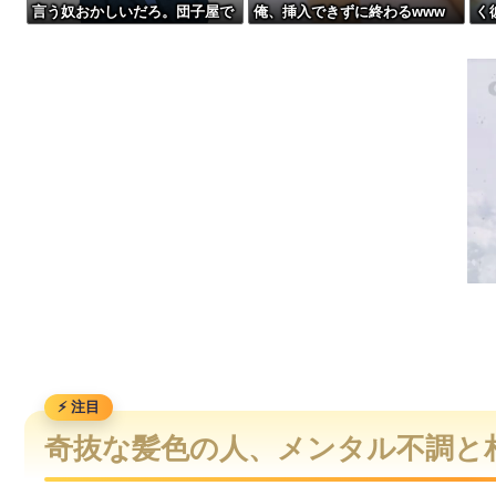
言う奴おかしいだろ。団子屋で
俺、挿入できずに終わるwww
く
祭りって謎だよな、誰が神輿担いでるの？屋台出店してる奴ら
『団子食べない』って言う
て
か？」
【画像】宇垣美里「学生時代は全然モテなかったです」←これほんまかぁ
【画像】タトゥーだらけの美人海鮮料理人、現る！！←コレはセクシ
【緊急】お笑いジャングルポケット斉藤慎二被告に懲役7年の求
奇抜な髪色の人、メンタル不調と