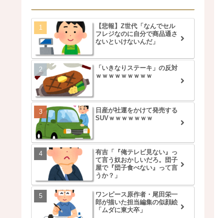
【悲報】Z世代「なんでセル
フレジなのに自分で商品通さ
ないといけないんだ」
「いきなりステーキ」の反対
ｗｗｗｗｗｗｗｗｗ
日産が社運をかけて発売する
SUVｗｗｗｗｗｗｗ
有吉「『俺テレビ見ない』っ
て言う奴おかしいだろ。団子
屋で『団子食べない』って言
うか？」
ワンピース原作者・尾田栄一
郎が描いた担当編集の似顔絵
「ムダに東大卒」