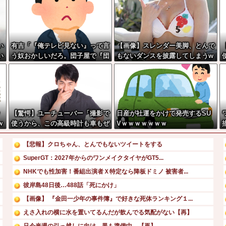
い
有吉「『俺テレビ見ない』って言
【画像】スレンダー美脚、とんで
い
う奴おかしいだろ。団子屋で『団
もないダンスを披露してしまうw
か
子食べない』って言うか？」
wwwwwwww
よ
w
ｗ
【驚愕】ユーチューバー「撮影で
日産が社運をかけて発売するSU
ｗ
使うから、この高級時計も車もぜ
Vｗｗｗｗｗｗｗ
～んぶ経費でタダ！ｗ」←まさか
コレ本気にしてる奴なんておらん
【悲報】クロちゃん、とんでもないツイートをする
よな？よな？w w w w w w w w
SuperGT：2027年からのワンメイクタイヤがGT5...
w w w
NHKでも性加害！番組出演者Ｘ特定なら降板ドミノ 被害者...
彼岸島48日後…488話「死にかけ」
【画像】 『金田一少年の事件簿』で好きな死体ランキング１...
えさ入れの横に水を置いてるんだが飲んでる気配がない【再】
只今来週の引っ越しに向け、黒も準備中。【再】