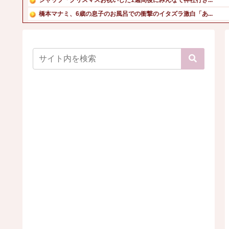
橋本マナミ、6歳の息子のお風呂での衝撃のイタズラ激白「あ...
スロッターさん「優遇冷遇はある。理由はスマスロだから、こ...
【幽霊否定派、完全論破】幽霊がいないなら午前2時に一人で...
【動画】あのちゃん、また我々をシコらす
【衝撃画像】中学生「先生！水泳で水着になるのイヤです！」...