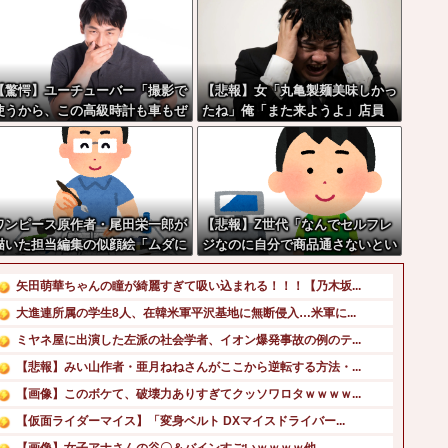
【驚愕】ユーチューバー「撮影で
【悲報】女「丸亀製麺美味しかっ
使うから、この高級時計も車もぜ
たね」俺「また来ようよ」店員
～んぶ経費でタダ！ｗ」←まさか
「お会計2380円になりまーす」
コレ本気にしてる奴なんておらん
→その後『こう』なったんだが俺
よな？よな？w w w w w w w w
悪くないよな？？？？？？？？
 w w
ワンピース原作者・尾田栄一郎が
【悲報】Z世代「なんでセルフレ
描いた担当編集の似顔絵「ムダに
ジなのに自分で商品通さないとい
東大卒」
けないんだ」
矢田萌華ちゃんの瞳が綺麗すぎて吸い込まれる！！！【乃木坂...
大進連所属の学生8人、在韓米軍平沢基地に無断侵入…米軍に...
ミヤネ屋に出演した左派の社会学者、イオン爆発事故の例のテ...
【悲報】みい山作者・亜月ねねさんがここから逆転する方法・...
【画像】このボケて、破壊力ありすぎてクッソワロタｗｗｗｗ...
【仮面ライダーマイス】「変身ベルト DXマイスドライバー...
【画像】女子アナさんの谷〇＆バインすごいｗｗｗｗ他