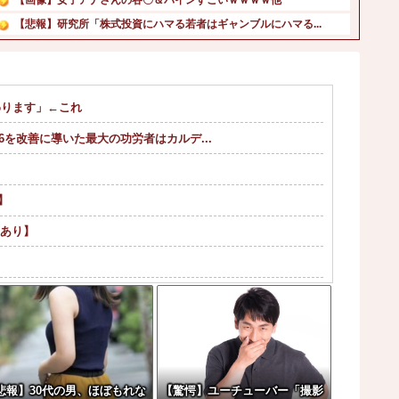
【悲報】研究所「株式投資にハマる若者はギャンブルにハマる...
【FRIDAY】巨人のリリーフ左腕・高梨雄平「左手薬指に...
ポーズてんこ盛りのプロアイドル田村真佑ちゃん！！！【乃木...
北朝鮮がロシアに弾道ミサイル40発供与、ミサイル部隊90...
わります」←これ
【画像】小学生アイドル「りりぴ」の激痩せダンス動画にファ...
26を改善に導いた最大の功労者はカルデ...
【動画】タイの立ちんぼ女子さん、路上で特別サービスをやっ...
韓国人「韓国サッカー協会が行った国際試合の性的接待の全容...
】
画あり】
やｗｗｗ
ア。
w w
悲報】30代の男、ほぼもれな
【驚愕】ユーチューバー「撮影