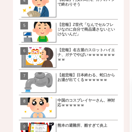
で終わりそう
事を言うｗｗｗｗｗｗｗ
ｗｗｗｗｗｗｗｗ
【悲報】Z世代「なんでセルフレ
【朗報】NOギルティ炭酸
ジなのに自分で商品通さないとい
ｗｗｗｗｗｗｗｗｗｗｗ
けないんだ」
【悲報】名古屋のスロットハイエ
【画像】例の梨を5000個
ナ、ガチでやばいｗｗｗｗｗｗｗ
家さん、少し流れが変わ
ｗｗ
【超悲報】日本終わる、蛇口から
【悲報】日本、ついに駅
お湯が出てくるｗｗｗｗｗｗ
段が限界突破ｗｗｗｗｗ
ｗｗｗｗ
中国のコスプレイヤーさん、神対
【悲報】すき家、炎上ｗ
応ｗｗｗｗｗｗ
ｗｗｗｗｗｗｗｗｗｗｗ
ｗｗｗ
熊本の避難所、酷すぎて炎上
【画像】三百円でできる
ベチｗｗｗｗｗｗｗｗｗ