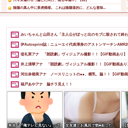
陰陽の真ん中に茶虎模様。 これは陰陽道的に、どんな意味...
【最新画像】 元バレー代表・狩野舞子(38)の現在がいく...
専門家「日本車はダサい、見てて恥ずかしい」
【画像】Hカップグラドル「私を愛してね！」
みいちゃんと山田さん「主人公がぽっと出のモブに殺されて終
【悲報】みのもんたさん、代表作が「クイズミリオネア」しか...
伊Autosprint誌：ニューエイ代表渾身のアストンマーチンAMR
堤礼実アナ 「朗読劇」ヴィジュアル撮影！！【GIF動画あり】
井上清華アナ 「朗読劇」ヴィジュアル撮影！！【GIF動画あり
河出奈都美アナ ノースリニットの●●、横乳、脇！！【GIF動
福戸あやアナ 脇チラ見え！！
【動画】名古屋栄で不良外人が警察官を突き飛ばす。逮捕しろ
【動画】野菜売りのおじさんにドローンを特攻させるおそロシ
【動画】地震発生時の熊本総合病院の手術室の様子が(((ﾟДﾟ)))
【画像】アイドルのオフ会の光景、レベチw w w w w w w w w 
有吉「『俺テレビ見ない』って
女友達とお風呂で勃■起した
【