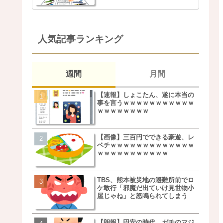
人気記事ランキング
週間
月間
【速報】しょこたん、遂に本当の
松本若菜(42歳)とかいう
事を言うｗｗｗｗｗｗｗｗｗｗｗ
た美人おばさん女優ｗｗ
ｗｗｗｗｗｗｗｗ
ｗ
【画像】三百円でできる豪遊、レ
鬼越トマホーク良ちゃん
ベチｗｗｗｗｗｗｗｗｗｗｗｗｗ
事実上のクビにｗｗｗ
ｗｗｗｗｗｗｗｗｗｗｗ
TBS、熊本被災地の避難所前でロ
【画像】キモいオジサン
ケ敢行「邪魔だ出ていけ見世物小
服一覧がこちらｗｗｗｗ
屋じゃね」と怒鳴られてしまう
ｗ
【朗報】円安の時代、ガチのマジ
【速報】しょこたん、遂