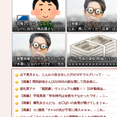
【悲報】Z世代「なんでセルフレ
【画像】ワイ「アルファードい
ジなのに自分で商品通さないとい
なあ。買いに行くか」店員「ほ
けないんだ」
っ見積もりな！」ワイ「金額お
しくね？」←お前らもそう思う
な？？？？？
【衝撃画像】中学生「先生！水泳
グラボ、国内価格4割値上げか
で水着になるのイヤです！」先生
ｗｗｗｗｗｗｗｗｗｗｗｗｗｗ
「分かった」→結果まさかの『こ
う』なってしまうw w w w w w
山下美月さん、じんわり吹き出した汗がガチでエグいって・・...
w
【画像】岡田紗佳さん(32)3900の顔を隠して完全体に...
堤礼実アナ 「朗読劇」ヴィジュアル撮影！！【GIF動画あ...
【画像】 宇垣美里「学生時代は全然モテなかったです」←こ...
【画像】 爆乳女さんたち、お◯ぱいの血管が透けてしまうｗ...
【画像】 エ□漫画「チ●コの先が子宮に挿入ｗｗｗ」←これ...
ジャップ「クリスマスお祝いした1週間後にみんなで神社行き...