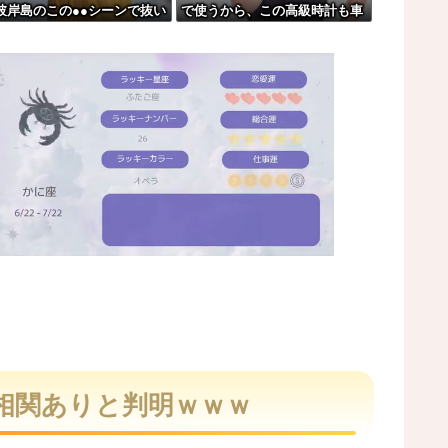
彼岸島のこの●●シーンで抜い
で使うから、この高級時計も車
は誰の許可を得て商売してるの？
る件
もぜ～んぶ経費でタダ！ｗ」←
まさかコレ本気にしてる奴なん
？w w w w w w w w
ておらんよな？よな？w w w w
ー過ぎてワイらにブッ刺さりまくりw w w ...
w w w w w w w
刑←これ…
M
u
t
相関ありと判明ｗｗｗ
e