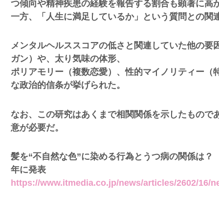
つ傾向や精神疾患の経験を報告する割合も顕著に高
一方、「人生に満足しているか」という質問との関
メンタルヘルススコアの低さと関連していた他の要
ガン）や、太り気味の体形、
ポリアモリー（複数恋愛）、性的マイノリティー（
な政治的信条が挙げられた。
突然現れ
ｗｗｗｗ
なお、この研究はあくまで相関関係を示したもので
意が必要だ。
、吉本を
髪を“不自然な色”に染める行為とうつ病の関係は？
年に発表
が着てる
https://www.itmedia.co.jp/news/articles/2602/16/
ｗｗｗｗ
に本当の