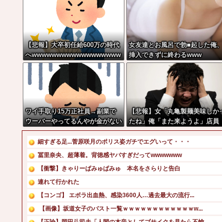
【悲報】大卒初任給600万の時代
女友達とお風呂で勃■起した俺
へwwwwwwwwwwwwwwwwww
挿入できずに終わるwww
w
ワイ手取り15万正社員→副業で
【悲報】女「丸亀製麺美味しか
ウーバーやってるんやが金がない
たね」俺「また来ようよ」店員
「お会計2380円になりまーす」
→その後『こう』なったんだが
細すぎる足...菅原咲月のポリス姿ガチでエグいって・・・
悪くないよな？？？？？？？？
冨里奈央、超薄着。背徳感ヤバすぎだってwwwwwww
【衝撃】きゃりーぱみゅぱみゅ 本名をさらりと告白
連れて行かれた
【コンゴ】 エボラ出血熱、感染3600人…過去最大の流行...
【画像】坂道女子のバスト一覧ｗｗｗｗｗｗｗｗｗｗｗｗw...
【正論】岡田斗司夫「人間の本音としてブサイクを見たら不愉...