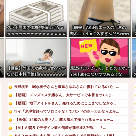
、
グラボ、国内価格4割値上げかｗ
【朗報】AKB48エースの『尻の
ｗｗｗｗｗｗｗｗｗｗｗｗｗｗｗ
割れ目』セ■クスすぎんだろwww
ww
っ
【画像】外国人が絶対に食べられ
最近のテレビって、ただのでかい
ない日本料理第1位wwwwwwww
YouTubeになりつつあるよな
w
俺
長野桃羽「嗣永桃子さんと道重さゆみさんに憧れているので、...
【動画】 メンズエステ嬢さん、大サービスで本番セッ●スま...
【動画】 地下アイドルさん、売れるためにここまでしなきゃ...
ワイ「米津玄師ってソロじゃなくてバンドのボーカルならよか...
【画像】24歳の人妻さん、露天風呂で撮られるｗｗｗｗｗ...
【AI】AI普及でデザイン業の倒産が前年比2.7倍に 「...
えさ入れの横に水を置いてるんだが飲んでる気配がない【再】