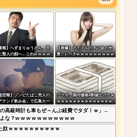
速報】へずまりゅうさん、完
【画像】アイドルのオフ会の光
に聖人の顔へ←これw w w w
景、レベチw w w w w w w w w
w w w
w w
超悲報】ゾンビたばこ売人の
グラボ、国内価格4割値上げかｗ
アテンド飲み会」で広島カー
ｗｗｗｗｗｗｗｗｗｗｗｗｗｗ
田村俊介がセクシー女優と寸
ｗ
の高級時計も車もぜ～んぶ経費でタダ！ｗ」←
めキスｗｗｗ
w w w w w w w w w w
た奴ｗｗｗｗｗｗｗｗｗｗ