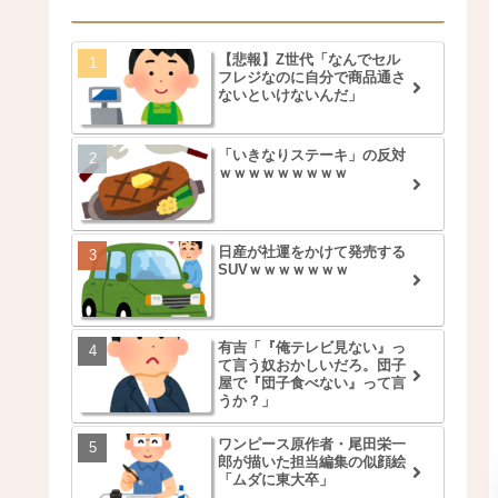
【悲報】Z世代「なんでセル
フレジなのに自分で商品通さ
ないといけないんだ」
「いきなりステーキ」の反対
ｗｗｗｗｗｗｗｗｗ
日産が社運をかけて発売する
SUVｗｗｗｗｗｗｗ
有吉「『俺テレビ見ない』っ
て言う奴おかしいだろ。団子
屋で『団子食べない』って言
うか？」
ワンピース原作者・尾田栄一
郎が描いた担当編集の似顔絵
「ムダに東大卒」