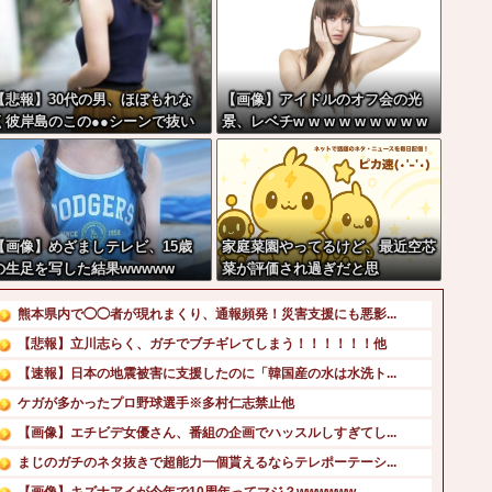
【悲報】30代の男、ほぼもれな
【画像】アイドルのオフ会の光
く彼岸島のこの●●シーンで抜い
景、レベチw w w w w w w w w
てる件
w w
【画像】めざましテレビ、15歳
家庭菜園やってるけど、最近空芯
の生足を写した結果wwwww
菜が評価され過ぎだと思
う！！！！！
熊本県内で◯◯者が現れまくり、通報頻発！災害支援にも悪影...
【悲報】立川志らく、ガチでブチギレてしまう！！！！！！他
【速報】日本の地震被害に支援したのに「韓国産の水は水洗ト...
ケガが多かったプロ野球選手※多村仁志禁止他
【画像】エチビデ女優さん、番組の企画でハッスルしすぎてし...
まじのガチのネタ抜きで超能力一個貰えるならテレポーテーシ...
【画像】キズナアイが今年で10周年ってマジ？wwwwww...