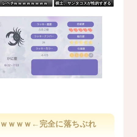
レベチw w w w w w w w
棋士、サンタコスが性的すぎる
は誰の許可を得て商売してるの？
w w
「分かった」→結果まさかの『こう』なってしまう...
？w w w w w w w w
りw w w w w w
M
u
t
へｗｗｗｗｗ←完全に落ちぶれ
e