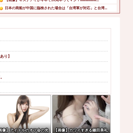
日本の商船が中国に臨検された場合は「台湾軍が対応」と台湾...
【困惑】恵俊彰さん「総理がいろんなところに足を運べばクー...
消費税減税をなんとしても阻止したい石破前首相、「何いって...
アイナが乗っていた「高機動試作型ザク」ってよく考えると時...
【ニュース】日本製メモリに世界中から注文殺到！！！ １兆...
カープ、最下位転落も3位が射程圏内。新井監督「特別な日の...
【悲報】日本の歴史、ついに『崩壊』してしまう・・・・・他
画あり】
ア。
レコが（ノ∇`）
に向けてウィリアムズと交渉開始との情報
」 俺「188人です」 面接官「どういう風に考...
画像】アイドルのオフ会の光
【画像】カワイすぎる鎌田美礼