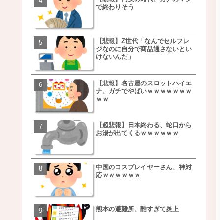
で終わりそう
事を言うｗｗｗｗｗｗｗ
ｗｗｗｗｗｗｗｗ
【悲報】Z世代「なんでセルフレ
【朗報】NOギルティ炭酸
ジなのに自分で商品通さないとい
ｗｗｗｗｗｗｗｗｗｗｗ
けないんだ」
【悲報】名古屋のスロットハイエ
【画像】例の梨を5000個
ナ、ガチでやばいｗｗｗｗｗｗｗ
家さん、少し流れが変わ
ｗｗ
【超悲報】日本終わる、蛇口から
【悲報】日本、ついに駅
お湯が出てくるｗｗｗｗｗｗ
段が限界突破ｗｗｗｗｗ
ｗｗｗｗ
中国のコスプレイヤーさん、神対
【悲報】すき家、炎上ｗ
応ｗｗｗｗｗｗ
ｗｗｗｗｗｗｗｗｗｗｗ
ｗｗｗ
熊本の避難所、酷すぎて炎上
【画像】三百円でできる
ベチｗｗｗｗｗｗｗｗｗ