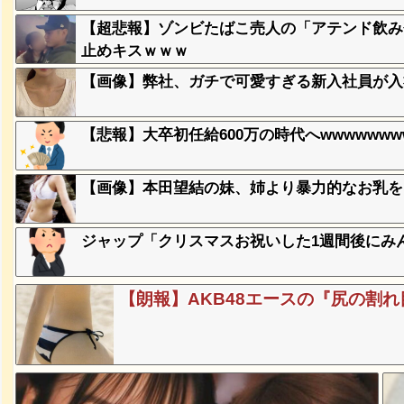
ｗｗｗｗ
【超悲報】ゾンビたばこ売人の「アテンド飲み
止めキスｗｗｗ
、登場
【画像】弊社、ガチで可愛すぎる新入社員が入
ｗ
【悲報】大卒初任給600万の時代へwwwwwwww
失った農
ってくる
【画像】本田望結の妹、姉より暴力的なお乳をし
そばの値
ジャップ「クリスマスお祝いした1週間後にみ
ｗｗｗｗ
【朗報】AKB48エースの『尻の割れ
ｗｗｗｗ
ｗｗｗｗ
豪遊、レ
ｗｗｗｗ