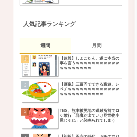
人気記事ランキング
週間
月間
【速報】しょこたん、遂に本当の
松本若菜(42歳)とかいう
事を言うｗｗｗｗｗｗｗｗｗｗｗ
た美人おばさん女優ｗｗ
ｗｗｗｗｗｗｗｗ
ｗ
【画像】三百円でできる豪遊、レ
鬼越トマホーク良ちゃん
ベチｗｗｗｗｗｗｗｗｗｗｗｗｗ
事実上のクビにｗｗｗ
ｗｗｗｗｗｗｗｗｗｗｗ
TBS、熊本被災地の避難所前でロ
【画像】キモいオジサン
ケ敢行「邪魔だ出ていけ見世物小
服一覧がこちらｗｗｗｗ
屋じゃね」と怒鳴られてしまう
ｗ
【朗報】円安の時代、ガチのマジ
【速報】しょこたん、遂