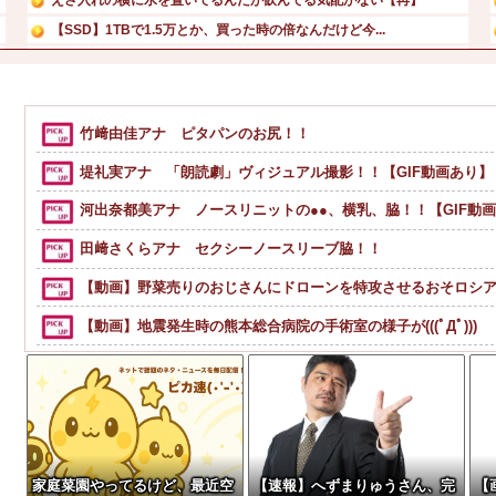
【SSD】1TBで1.5万とか、買った時の倍なんだけど今...
【悲報】 コロナワクチン打たなかった結果・・・・
積水ハウス「地面師に55億円騙し取られた…」ワイ「はえー...
【画像】橋本マナミ、自宅の風呂場でHなパンティ姿を見せつ...
竹﨑由佳アナ ピタパンのお尻！！
【衝撃】きゃりーぱみゅぱみゅ 本名をさらりと告白
堤礼実アナ 「朗読劇」ヴィジュアル撮影！！【GIF動画あり】
河出奈都美アナ ノースリニットの●●、横乳、脇！！【GIF動
田﨑さくらアナ セクシーノースリーブ脇！！
【動画】野菜売りのおじさんにドローンを特攻させるおそロシ
【動画】地震発生時の熊本総合病院の手術室の様子が(((ﾟДﾟ)))
【動画】両方馬鹿（笑）ミニストップでトラックと衝突したドラ
日産e-power、無給油で1980km走行しギネス記録を達成
ペレスとキャデラックF1の契約は2026年の1年のみ、2027年
【ファ！？】面接官「日本に刀鍛冶は何人いるか推定してください
家庭菜園やってるけど、最近空
【速報】へずまりゅうさん、完
【