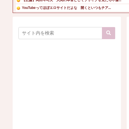
YouTubeってほぼエロサイトだよな 開くといつもチア...
【画像】「ビールと水を交互に飲まないと倒れるグラス」発売
今始めどきのスマホゲームなにかある？
【画像】今バズってる巨乳美女さん、遂に水着グラビアを解禁...
【画像】エレベーターガール、AVデビューｗ