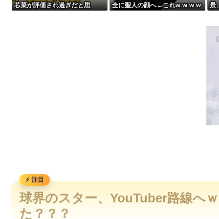
芯菜が評価され過ぎだと思
全に聖人の顔へ←これw w w w
景、
祭りって謎だよな、誰が神輿担いでるの？屋台出店してる奴ら
う！！！！！
w w w w
w 
【衝撃画像】中学生「先生！水泳で水着になるのイヤです！」先生
【画像】宇垣美里「学生時代は全然モテなかったです」←これほんまかぁ
【画像】令和最新版のあのちゃん、可愛過ぎてワイらにブッ刺さりまく
球界のスター、YouTuber路線
た？？？