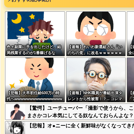
色々副業に手を出したけど、結
【速報】れいわ新選組さん「い
【
局残業するのが1番稼げるな
のちの党」に改名ｗｗｗｗｗｗ
全
突然現れ
ｗｗ
w 
ｗｗｗｗ
、吉本を
【悲報】大卒初任給600万の時
【速報】NHK職員が番組出演タ
【
代へwwwwwwwwwwwwwwww
レントから性被害！？←コレマ
「
www
ジならヤバくねーか？
プ
【驚愕】ユーチューバー「撮影で使うから、こ
が着てる
止
ｗｗｗｗ
まさかコレ本気にしてる奴なんておらんよな？よな？w 
【悲報】オ●ニーに全く新鮮味がなくなってき
に本当の