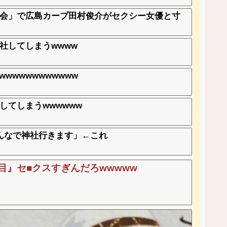
会」で広島カープ田村俊介がセクシー女優と寸
社してしまうwwww
wwwwwwwwwww
てしまうwwwwww
んなで神社行きます」←これ
目』セ■クスすぎんだろwwwww