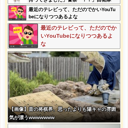
「！？」→結果w w w w w w w w
最近のテレビって、ただのでかいYouTu
beになりつつあるよな
最近のテレビって、ただのでか
いYouTubeになりつつあるよ
な
【画像】昔の将棋界、思ったよりも陽キャの雰囲
気が漂うwwwwwww