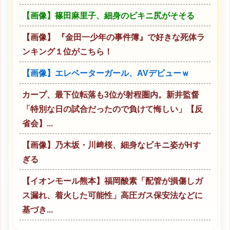
【画像】篠田麻里子、細身のビキニ尻がそそる
【画像】 『金田一少年の事件簿』で好きな死体ラ
ンキング１位がこちら！
【画像】エレベーターガール、AVデビューｗ
カープ、最下位転落も3位が射程圏内。新井監督
「特別な日の試合だったので負けて悔しい」【反
省会】...
【画像】乃木坂・川﨑桜、細身なビキニ姿がHす
ぎる
【イオンモール熊本】福岡酸素「配管が損傷しガ
ス漏れ、着火した可能性」高圧ガス保安法などに
基づき...