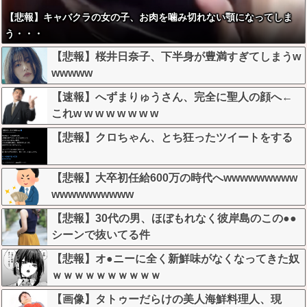
【悲報】キャバクラの女の子、お肉を噛み切れない顎になってしま
う・・・
【悲報】桜井日奈子、下半身が豊満すぎてしまうw
wwwww
【速報】へずまりゅうさん、完全に聖人の顔へ←
これw w w w w w w w
【悲報】クロちゃん、とち狂ったツイートをする
【悲報】大卒初任給600万の時代へwwwwwwwww
wwwwwwwwww
【悲報】30代の男、ほぼもれなく彼岸島のこの●●
シーンで抜いてる件
【悲報】オ●ニーに全く新鮮味がなくなってきた奴
ｗｗｗｗｗｗｗｗｗｗ
【画像】タトゥーだらけの美人海鮮料理人、現