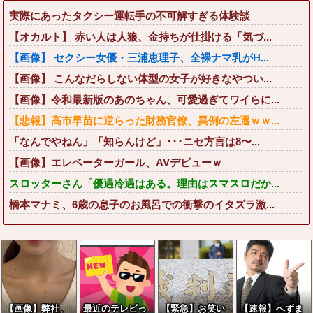
実際にあったタクシー運転手の不可解すぎる体験談
【オカルト】 赤い人は人狼、金持ちが仕掛ける「気づ...
【画像】 セクシー女優・三浦恵理子、全裸ナマ乳がH...
【画像】 こんなだらしない体型の女子が好きなやつい...
【画像】令和最新版のあのちゃん、可愛過ぎてワイらに...
【悲報】高市早苗に逆らった財務官僚、異例の左遷ｗｗ...
「なんでやねん」「知らんけど」･･･ニセ方言は8〜...
【画像】エレベーターガール、AVデビューｗ
スロッターさん「優遇冷遇はある。理由はスマスロだか...
橋本マナミ、6歳の息子のお風呂での衝撃のイタズラ激...
【画像】弊社、
最近のテレビっ
【緊急】お笑い
【速報】へずま