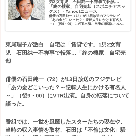
男2女育児 石田純一不祥事で転落…
「終の棲家」自宅売却（スポニチアネッ
クス） - Yahoo!ニュース
俳優の石田純一（72）が13日放送のフジテレビ
「あの金どこいった？～逆転人生にかける有名人
～」（後9・00）にVTR出演。自身の転落について
語った。 番組では、一世を風靡したスターたち
の現在や
東尾理子が激白 自宅は「賃貸です」1男2女育
児 石田純一不祥事で転落…「終の棲家」自宅売
却
俳優の石田純一（72）が13日放送のフジテレビ
「あの金どこいった？～逆転人生にかける有名人
～」（後9・00）にVTR出演。自身の転落について
語った。
番組では、一世を風靡したスターたちの現在や、
当時の収入事情を取材。石田は「不倫は文化」騒