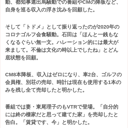
動、都知事選出馬騒動での番組やCMの降板など、
自身を巡る収入の浮き沈みを回顧した。
そして「トドメ」として振り返ったのが2020年の
コロナゴルフ会食騒動。石田は「ほんと一銭もな
くなるぐらい無一文。ハレーション的には最大が
来まして。不倫は文化の時以上でしたね」とどん
底状態を回顧。
CM8本降板、収入はゼロになり、車2台、ゴルフの
会員権、別荘の売却、時計は現在も使用する1本の
みを残し全て売却したと明かした。
番組では妻・東尾理子のもVTRで登場。「自分的
には終の棲家だと思って建てた家」を売却したと
告白。「賃貸です、今」と明かした。