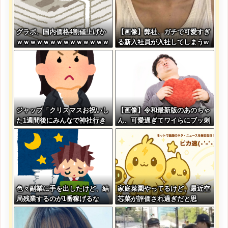
グラボ、国内価格4割値上げか
【画像】弊社、ガチで可愛すぎ
ｗｗｗｗｗｗｗｗｗｗｗｗｗｗ
る新入社員が入社してしまうw
ｗｗ
www
ジャップ「クリスマスお祝いし
【画像】令和最新版のあのちゃ
た1週間後にみんなで神社行き
ん、可愛過ぎてワイらにブッ刺
ます」←これ
さりまくりw w w w w w
色々副業に手を出したけど、結
家庭菜園やってるけど、最近空
局残業するのが1番稼げるな
芯菜が評価され過ぎだと思
う！！！！！