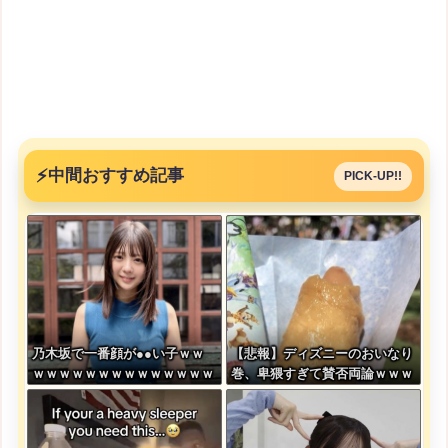
⚡
中間おすすめ記事
PICK-UP!!
乃木坂で一番顔が●●い子ｗｗ
【悲報】ディズニーのおいなり
ｗｗｗｗｗｗｗｗｗｗｗｗｗｗ
巻、卑猥すぎて賛否両論ｗｗｗ
ｗｗｗ
ｗｗｗｗｗ