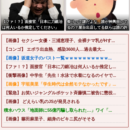
【ファ！？】面接官「日本に刀鍛冶
祭りって謎だよな、誰が神輿担いで
は何人いるか推定してください」
るの？屋台出店してる奴らは誰の許
俺「188人です」 面接官「どうい
可を得て商売してるの？
う風に考えましたか？」 俺「知っ
【画像】セクシー女優・三浦恵理子、全裸ナマ乳がHす...
てました」→この後『こう』なった
【コンゴ】 エボラ出血熱、感染3600人…過去最大...
んだがマジで納得いかな
い！！！！！
【画像】坂道女子のバスト一覧ｗｗｗｗｗｗｗｗｗｗ...
【ファ！？】面接官「日本に刀鍛冶は何人いるか推定し...
【衝撃画像】中学生「先生！水泳で水着になるのイヤで...
【画像】宇垣美里「学生時代は全然モテなかったです」...
【緊急】お笑いジャングルポケット斉藤慎二被告に懲役...
【画像】 どえらい乳のJSが発見される
積水ハウス「地面師に55億円騙し取られた…」ワイ「...
【画像】篠田麻里子、細身のビキニ尻がそそる