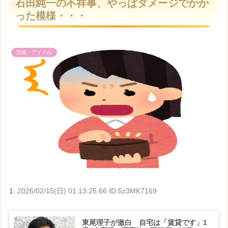
石田純一の不祥事、やっぱダメージでかか
t
った模様・・・
e
芸能・アイドル
1:
2026/02/15(日) 01:13:25.66 ID:5z3MK7169
東尾理子が激白 自宅は「賃貸です」1