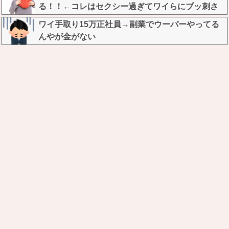
る！！←コレはセクシー過ぎてワイらにブッ刺さ
りまくりw w w w w w w w w
ワイ手取り15万正社員→副業でウーバーやってる
んやが金がない