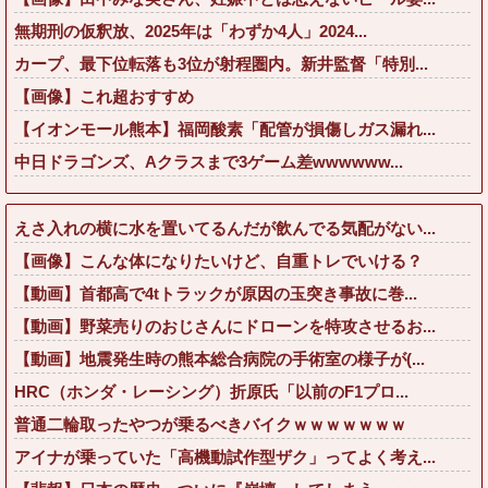
無期刑の仮釈放、2025年は「わずか4人」2024...
カープ、最下位転落も3位が射程圏内。新井監督「特別...
【画像】これ超おすすめ
【イオンモール熊本】福岡酸素「配管が損傷しガス漏れ...
中日ドラゴンズ、Aクラスまで3ゲーム差wwwwww...
えさ入れの横に水を置いてるんだが飲んでる気配がない...
【画像】こんな体になりたいけど、自重トレでいける？
【動画】首都高で4tトラックが原因の玉突き事故に巻...
【動画】野菜売りのおじさんにドローンを特攻させるお...
【動画】地震発生時の熊本総合病院の手術室の様子が(...
HRC（ホンダ・レーシング）折原氏「以前のF1プロ...
普通二輪取ったやつが乗るべきバイクｗｗｗｗｗｗｗ
アイナが乗っていた「高機動試作型ザク」ってよく考え...