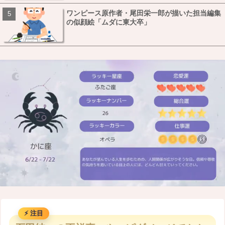
ワンピース原作者・尾田栄一郎が描いた担当編集
の似顔絵「ムダに東大卒」
M
u