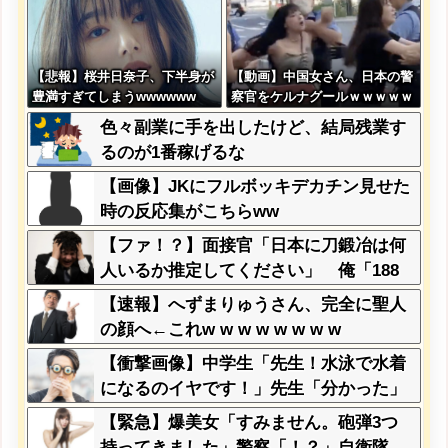
【悲報】桜井日奈子、下半身が
【動画】中国女さん、日本の警
豊満すぎてしまうwwwwww
察官をケルナグールｗｗｗｗｗ
ｗｗｗｗｗｗｗｗｗｗｗｗｗ
色々副業に手を出したけど、結局残業す
るのが1番稼げるな
【画像】JKにフルボッキデカチン見せた
時の反応集がこちらww
【ファ！？】面接官「日本に刀鍛冶は何
人いるか推定してください」 俺「188
人です」 面接官「どういう風に考えま
【速報】へずまりゅうさん、完全に聖人
したか？」 俺「知ってました」→この
の顔へ←これw w w w w w w w
後『こう』なったんだがマジで納得いか
【衝撃画像】中学生「先生！水泳で水着
ない！！！！！
になるのイヤです！」先生「分かった」
→結果まさかの『こう』なってしまうw
【緊急】爆美女「すみません。砲弾3つ
w w w w w w
持ってきました」警察「！？」自衛隊