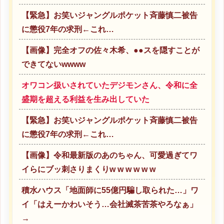
【緊急】お笑いジャングルポケット斉藤慎二被告
に懲役7年の求刑←これ…
【画像】完全オフの佐々木希、●●スを隠すことが
できてないwwww
オワコン扱いされていたデジモンさん、令和に全
盛期を超える利益を生み出していた
【緊急】お笑いジャングルポケット斉藤慎二被告
に懲役7年の求刑←これ…
【画像】令和最新版のあのちゃん、可愛過ぎてワ
イらにブッ刺さりまくりw w w w w w
積水ハウス「地面師に55億円騙し取られた…」ワ
イ「はえーかわいそう…会社滅茶苦茶やろなぁ」
→