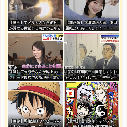
【動画】アメリカ人なら絶対目
【超画像】本田望結の妹、本田
が覚める目覚まし時計がこちら
望結より実ってしまう・・・
ｗｗｗｗｗ
【謎】広末涼子さんが地上波に
【謎】斉藤慎二「同意してくれ
スピード復帰できる理由、誰に
たよね？どうして…」被害女性
も分からない・・・
「彼は言葉が通じないモンスタ
ー」
【画像】覇権漫画ワンピースの
【悲報】週刊少年ジャンプさ
主人公モンキー・D・ルフィさ
ん、最大発行部数653万部から