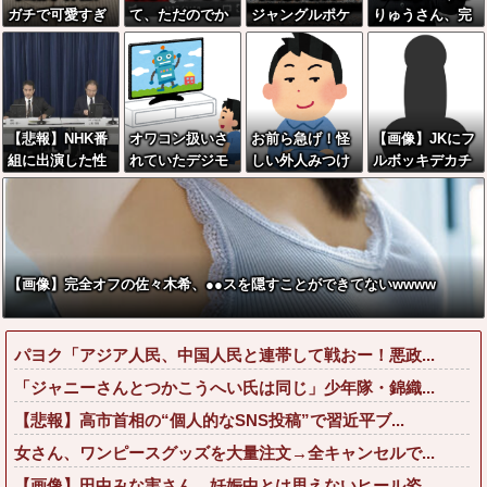
ガチで可愛すぎ
て、ただのでか
ジャングルポケ
りゅうさん、完
る新入社員が入
いYouTubeにな
ット斉藤慎二被
全に聖人の顔へ
社してしまうww
りつつあるよな
告に懲役7年の求
←これw w w w
ww
刑←これ…
w w w w
【悲報】NHK番
オワコン扱いさ
お前ら急げ！怪
【画像】JKにフ
組に出演した性
れていたデジモ
しい外人みつけ
ルボッキデカチ
加害者「酒飲ん
ンさん、令和に
たら法務省にタ
ン見せた時の反
でて覚えてな
全盛期を超える
レコミしてみ
応集がこちらww
い」
利益を生み出し
ろ！意外と仕事
ていた
するぞ？
【画像】完全オフの佐々木希、●●スを隠すことができてないwwww
パヨク「アジア人民、中国人民と連帯して戦おー！悪政...
「ジャニーさんとつかこうへい氏は同じ」少年隊・錦織...
【悲報】高市首相の“個人的なSNS投稿”で習近平ブ...
女さん、ワンピースグッズを大量注文→全キャンセルで...
【画像】田中みな実さん、妊娠中とは思えないヒール姿...