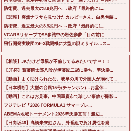
防衛費、過去最大の8.9兆円へ →政府「最終的に1...
【悲報】突然ナフサを見つけたカルビーさん、白黒包装...
防衛費、過去最大の8.9兆円へ →政府「最終的に1...
VCARBリザーブでSF参戦中の岩佐歩夢「目の前に...
飛行開発実験団のF-2戦闘機に大型の謎ミサイル…ス...
【相談】JKだけど母親が不倫してるみたいです⇒！！
【JT杯】斎藤慎太郎八段が伊藤匠二冠に勝ち、準決勝...
【動画】よく助けられたな。岐阜の川で外国人が溺れて...
【日本横断】大型の台風15号(チャンホン)…お盆休...
【動画】これはお見事。中国重慶市で珍しい事故が撮影...
フジテレビ「2026 FORMULA1 サマーブレ...
ABEMA地域トーナメント2026準決勝直前！渡辺...
【日向坂46】髙橋未来虹さん、外番組で負け属性を発...