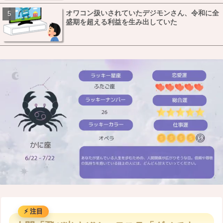
オワコン扱いされていたデジモンさん、令和に全
盛期を超える利益を生み出していた
M
u