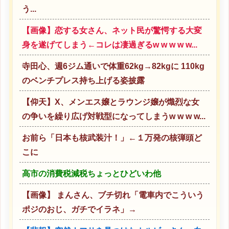
う...
【画像】恋する女さん、ネット民が驚愕する大変
身を遂げてしまう←コレは凄過ぎるw w w w w...
寺田心、週6ジム通いで体重62kg→82kgに 110kg
のベンチプレス持ち上げる姿披露
【仰天】X、メンエス嬢とラウンジ嬢が熾烈な女
の争いを繰り広げ対戦型になってしまうw w w w...
お前ら「日本も核武装汁！」←１万発の核弾頭ど
こに
高市の消費税減税ちょっとひどいわ他
【画像】 まんさん、ブチ切れ「電車内でこういう
ポジのおじ、ガチでイラネ」→