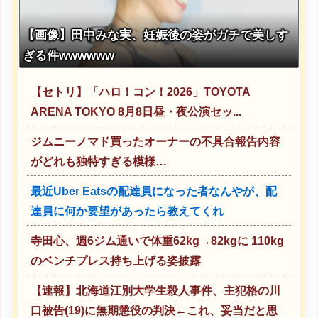
【画像】田中みな実、妊娠後の姿がガチで美しす
ぎる件wwwwww
【セトリ】「ハロ！コン！2026」TOYOTA
ARENA TOKYO 8月8日昼・夜公演セッ...
ジムニーノマド買ったオーナーの不具合報告内容
がどれも独特すぎる模様…
最近Uber Eatsの配達員になった者なんやが、配
達員に何か要望があったら教えてくれ
寺田心、週6ジム通いで体重62kg→82kgに 110kg
のベンチプレス持ち上げる姿披露
【速報】北海道江別大学生殺人事件、主犯格の川
口被告(19)に無期懲役の判決←これ、妥当だと思