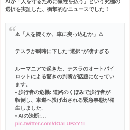
AIが「人を守るために犠牲を払う」という究極の
選択を実証した、衝撃的なニュースでした！
⚠️「人を轢くか、車に突っ込むか」⚠️
テスラが瞬時に下した“選択”が凄すぎる
ルーマニアで起きた、テスラのオートパイ
ロットによる驚きの判断が話題になってい
ます。
• 歩行者の危機: 道路のくぼみで歩行者が
転倒し、車道へ投げ出される緊急事態が発
生しました。
• AIの決断:…
pic.twitter.com/dOaLUBxY1L