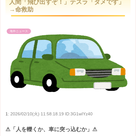
人間「飛び出すぞ！」テスラ「ダメです」
t
→命救助
e
海外ニュース
1:
2026/02/10(火) 11:58:18.19 ID:3G1wIYz40
⚠「人を轢くか、車に突っ込むか」⚠