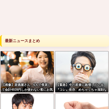
最新ニュースまとめ
【画像】居酒屋さん、6人で長居し
【緊急】今の若者に急増している
て会計4939円しか使わない客にお気
『コレ』依存、めちゃくちゃ深刻な
持ち表明してしまう←コレどっちが
模様w w w w w w w w w w
悪いんや？？？？？？