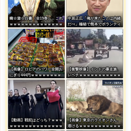
幽☆遊☆白書（全19巻）←これ
中居正広「俺が来たことは内緒
ｗｗｗｗｗｗｗｗｗｗｗｗｗｗ
だべ」極秘で熊本でボランティ
アをしていた・・・
【画像】ロピアのパワー全開お
【衝撃映像】インドの暴走族、
にぎり444円ｗｗｗｗｗｗｗｗ
レベチｗｗｗｗｗｗｗｗｗｗｗ
ｗｗｗｗ
ｗｗｗｗｗ
【動画】戦犯はどっち？ｗｗｗ
【画像】東京のライオンさん、
ｗｗｗｗｗｗｗｗｗｗｗｗｗｗ
溶けるｗｗｗｗｗｗｗｗｗｗｗ