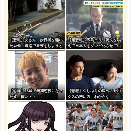
ｗｗｗ
ｗｗｗｗｗｗｗｗｗｗｗ
【悲報】女さん、歩行者を轢い
【超悲報】広島市長、呪文を唱
た挙句、道路で昼寝をしようと
えて日本人をゾンビ化させてい
してしまう
ると非難されてしまう
【恐怖】18歳で無期懲役になっ
【悲報】久しぶりの嫁へのセ◯
た奴、怖い・・・
クスの誘い方、わからな
い・・・