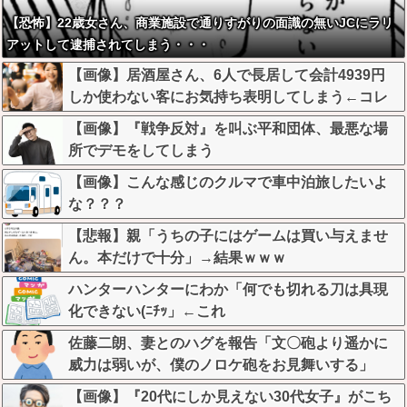
【恐怖】22歳女さん、商業施設で通りすがりの面識の無いJCにラリ
アットして逮捕されてしまう・・・
【画像】居酒屋さん、6人で長居して会計4939円
しか使わない客にお気持ち表明してしまう←コレ
どっちが悪いんや？？？？？？
【画像】『戦争反対』を叫ぶ平和団体、最悪な場
所でデモをしてしまう
【画像】こんな感じのクルマで車中泊旅したいよ
な？？？
【悲報】親「うちの子にはゲームは買い与えませ
ん。本だけで十分」→結果ｗｗｗ
ハンターハンターにわか「何でも切れる刀は具現
化できない(ﾆﾁｯ」←これ
佐藤二朗、妻とのハグを報告「文〇砲より遥かに
威力は弱いが、僕のノロケ砲をお見舞いする」
【画像】『20代にしか見えない30代女子』がこち