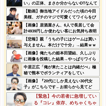
い」の正体、まさか分からないDTなんて
おらんよな？よな？w w w w w w w w w
【動画】御当地アイドルだった頃の今田
w w
美桜、ガチのマジで可愛くてワイらをび
びらせまくってしまうw w w w w w w w
【画像】居酒屋さん、6人で長居して会
計4939円しか使わない客にお気持ち表明
してしまう←コレどっちが悪いん
【悲報】親「うちの子にはゲームは買い
や？？？？？？
与えません。本だけで十分」→結果ｗｗ
ｗ
【画像】俺たちの姫本田望結、久しぶり
に画像を投稿した結果→やっぱりワイら
の姫だったw w w w w w w w w w
中居正広「俺が来たことは内緒だべ」極
秘で熊本でボランティアをしてい
た・・・
【画像】『20代にしか見えない30代女
子』がこちらです←お前らから見てど
う？？？？？？？
【緊急】今の若者に急増してい
る『コレ』依存、めちゃくちゃ