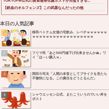
TOKYOFM公式の賀喜遥香生誕ポストが完璧すぎる...
【鉄血のオルフェンズ】この武器なんだったの他
本日の人気記事
移民ベトナム女達の宅飲み、レベチｗｗｗｗｗｗ
ｗｗｗｗｗｗｗｗｗｗｗｗｗｗｗｗｗｗ
フリマ民「あと500円値下げ出来ませんか🙏」ワ
イ「ほ～い購入ｗ」
岡田斗司夫「人間の本音としてブサイクを見たら
不愉快になる。この責任をどうとるんだ」
シャウエッセン公式、またこういうのでいい丼を
ポスト