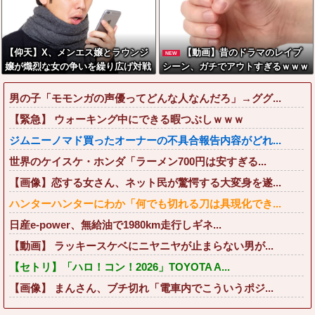
【仰天】X、メンエス嬢とラウンジ
【動画】昔のドラマのレイプ
NEW
嬢が熾烈な女の争いを繰り広げ対戦
シーン、ガチでアウトすぎるｗｗｗ
型になってしまうw w w w w w w
ｗｗｗｗｗｗ
w
男の子「モモンガの声優ってどんな人なんだろ」→ググ...
【緊急】 ウォーキング中にできる暇つぶしｗｗｗ
ジムニーノマド買ったオーナーの不具合報告内容がどれ...
世界のケイスケ・ホンダ「ラーメン700円は安すぎる...
【画像】恋する女さん、ネット民が驚愕する大変身を遂...
ハンターハンターにわか「何でも切れる刀は具現化でき...
日産e-power、無給油で1980km走行しギネ...
【動画】 ラッキースケベにニヤニヤが止まらない男が...
【セトリ】「ハロ！コン！2026」TOYOTA A...
【画像】 まんさん、ブチ切れ「電車内でこういうポジ...