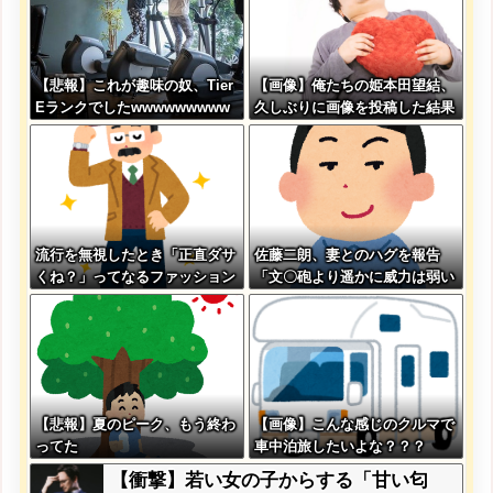
【悲報】これが趣味の奴、Tier
【画像】俺たちの姫本田望結、
Eランクでしたwwwwwwwww
久しぶりに画像を投稿した結果
w
→やっぱりワイらの姫だったw
w w w w w w w w w
流行を無視したとき「正直ダサ
佐藤二朗、妻とのハグを報告
くね？」ってなるファッション
「文〇砲より遥かに威力は弱い
上げてけ
が、僕のノロケ砲をお見舞いす
る」
【悲報】夏のピーク、もう終わ
【画像】こんな感じのクルマで
ってた
車中泊旅したいよな？？？
【衝撃】若い女の子からする「甘い匂