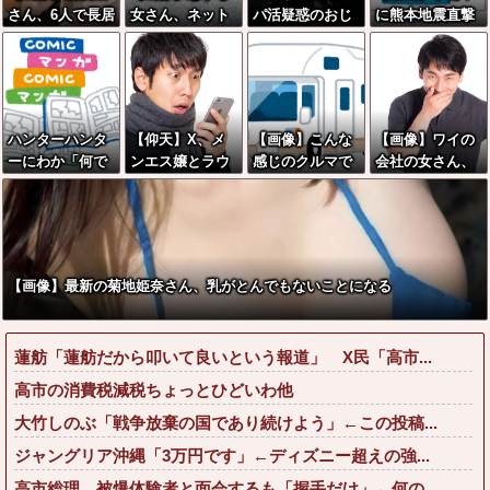
さん、6人で長居
女さん、ネット
パ活疑惑のおじ
に熊本地震直撃
して会計4939円
民が驚愕する大
さん、待ち合わ
やばすぎる
しか使わない客
変身を遂げてし
せに写真と違う
にお気持ち表明
まう←コレは凄
女が来たので逃
してしまう←コ
過ぎるw w w w
げようとするも
レどっちが悪い
w w w w
眼鏡を奪われ可
ハンターハンタ
【仰天】X、メ
【画像】こんな
【画像】ワイの
ん
哀想なことにな
ーにわか「何で
ンエス嬢とラウ
感じのクルマで
会社の女さん、
や？？？？？？
っているところ
も切れる刀は具
ンジ嬢が熾烈な
車中泊旅したい
『コレ』を強調
を激写されてし
現化できない(ﾆﾁ
女の争いを繰り
よな？？？
し過ぎて完全に
まう…
ｯ」←これ
広げ対戦型にな
あたしこ枠を狙
ってしまうw w
ってるんだがw
w w w w w w
w w w w w w w
【画像】最新の菊地姫奈さん、乳がとんでもないことになる
w w w w
蓮舫「蓮舫だから叩いて良いという報道」 X民「高市...
高市の消費税減税ちょっとひどいわ他
大竹しのぶ「戦争放棄の国であり続けよう」←この投稿...
ジャングリア沖縄「3万円です」←ディズニー超えの強...
高市総理、被爆体験者と面会するも「握手だけ」←何の...