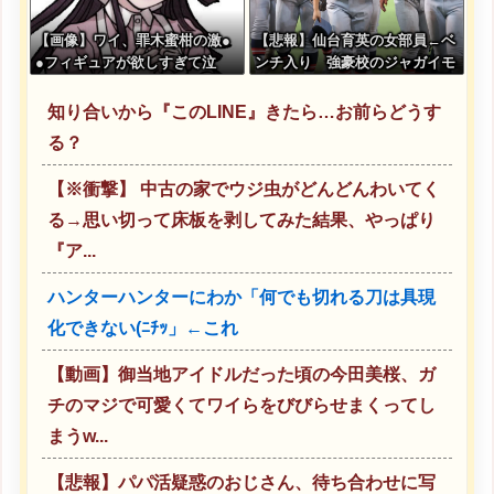
【画像】ワイ、罪木蜜柑の激●
【悲報】仙台育英の女部員←ベ
●フィギュアが欲しすぎて泣
ンチ入り 強豪校のジャガイモ
く・・・・・・
ダンサー←ベンチ外
知り合いから『このLINE』きたら…お前らどうす
る？
【※衝撃】 中古の家でウジ虫がどんどんわいてく
る→思い切って床板を剥してみた結果、やっぱり
『ア...
ハンターハンターにわか「何でも切れる刀は具現
化できない(ﾆﾁｯ」←これ
【動画】御当地アイドルだった頃の今田美桜、ガ
チのマジで可愛くてワイらをびびらせまくってし
まうw...
【悲報】パパ活疑惑のおじさん、待ち合わせに写