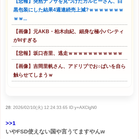
【悲報】突然ナフサを見つけたカルビーさん、白
黒包装にした結果4週連続売上減?ｗｗｗｗｗｗｗ
ｗｗ...
【画像】元AKB・柏木由紀、細身な極小パンティ
がHすぎる
【悲報】坂口杏里、逃走ｗｗｗｗｗｗｗｗｗｗｗ
【画像】吉岡里帆さん、アドリブでお○ぱいを自ら
触らせてしまうｗ
28:
2026/02/10(火) 12:24:33.65 ID:y+AXClgN0
>>1
いやFSD使えない国や言うてますやんw