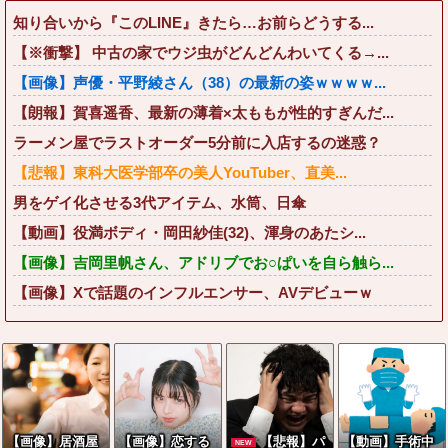
知り合いから『このLINE』きたら…お前らどうする...
【※衝撃】 中古の家でウジ虫がどんどんわいてくる→...
【画像】声優・平野綾さん（38）の最新の姿ｗｗｗｗ...
【朗報】賀喜遥香、最新の薄着×太ももが性的すぎんだ...
ラーメン屋でラストオーダー5分前に入店するの迷惑？
【悲報】東科大医学部卒の美人YouTuber、直美...
男をゲイ化させる3代アイテム、水筒、日傘
【動画】役満ボディ・岡田紗佳(32)、渾身のあたシ...
【画像】吉岡里帆さん、アドリブでお○ぱいを自ら触ら...
【画像】Xで話題のインフルエンサー、AVデビューｗ
【画像】居酒屋
【画像】恋する
【悲報】パ
【動画】手術中
NEW