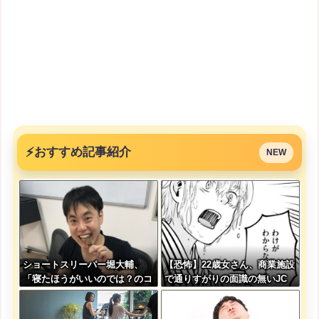
⚡
おすすめ記事紹介
NEW
ショートスリーパー堀大輔、
【恐怖】22歳女さん、商業施設
「寝たほうがいいのでは？のコ
で通りすがりの面識の無いJC
メントにブチギレ
にラリアットして逮捕されてし
まう・・・