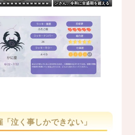
ｗｗｗｗｗｗｗｗｗｗｗｗｗ
ンさん、令和に全盛期を超える
wwwwwwww
ｗ
利益を生み出していた
た軽バンの車載。
ア。
レコが（ノ∇`）
M
u
t
雇「泣く事しかできない」
e