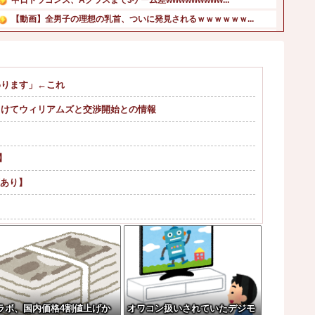
【動画】全男子の理想の乳首、ついに発見されるｗｗｗｗｗｗ...
スロッターさん「優遇冷遇はある。理由はスマスロだから、こ...
矢田萌華ちゃんの瞳が綺麗すぎて吸い込まれる！！！【乃木坂...
大進連所属の学生8人、在韓米軍平沢基地に無断侵入…米軍に...
わります」←これ
ミヤネ屋に出演した左派の社会学者、イオン爆発事故の例のテ...
に向けてウィリアムズと交渉開始との情報
【悲報】みい山作者・亜月ねねさんがここから逆転する方法・...
北朝鮮がロシアに弾道ミサイル40発供与、ミサイル部隊90...
】
画あり】
い
「分かった」→結果まさかの『こう』なってしまう...
？w w w w w w w w
ー過ぎてワイらにブッ刺さりまくりw w w ...
ラボ、国内価格4割値上げか
オワコン扱いされていたデジモ