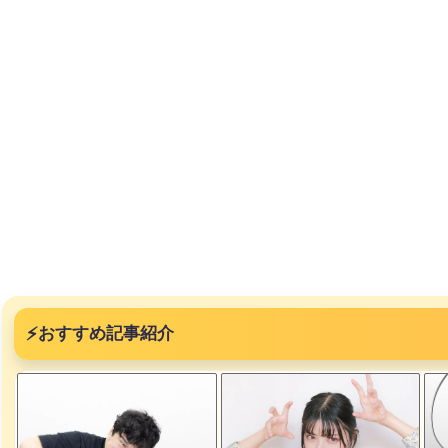
突然現れ
ｗｗｗｗ
、吉本を
が着てる
ｗｗｗｗ
⚡
おすすめ記事紹介
に本当の
ｗｗｗｗ