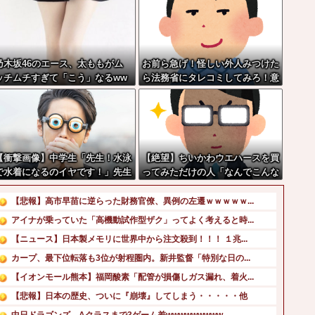
乃木坂46のエース、太ももがム
お前ら急げ！怪しい外人みつけた
ッチムチすぎて「こう」なるww
ら法務省にタレコミしてみろ！意
w
外と仕事するぞ？
【衝撃画像】中学生「先生！水泳
【絶望】ちいかわウエハースを買
で水着になるのイヤです！」先生
ってみただけの人「なんでこんな
「分かった」→結果まさかの『こ
ことに…」
う』なってしまうw w w w w w
【悲報】高市早苗に逆らった財務官僚、異例の左遷ｗｗｗｗｗ...
w
アイナが乗っていた「高機動試作型ザク」ってよく考えると時...
【ニュース】日本製メモリに世界中から注文殺到！！！ １兆...
カープ、最下位転落も3位が射程圏内。新井監督「特別な日の...
【イオンモール熊本】福岡酸素「配管が損傷しガス漏れ、着火...
【悲報】日本の歴史、ついに『崩壊』してしまう・・・・・他
中日ドラゴンズ、Aクラスまで3ゲーム差wwwwwwwww...