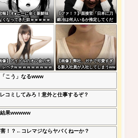
悲報】オ●ニーに全く新鮮味
【ファ！？】面接官「日本に刀
なくなってきた奴ｗｗｗｗｗ
鍛冶は何人いるか推定してくだ
ｗｗｗｗ
さい」 俺「188人です」 面
接官「どういう風に考えました
か？」 俺「知ってました」→
この後『こう』なったんだがマ
ジで納得いかない！！！！！
画像】アイドルのオフ会の光
【画像】弊社、ガチで可愛すぎ
レベチw w w w w w w w w
る新入社員が入社してしまうww
w
ww
「こう」なるwww
レコミしてみろ！意外と仕事するぞ？
結果wwwww
被害！？←コレマジならヤバくねーか？