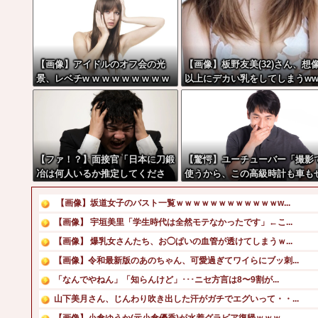
【画像】アイドルのオフ会の光
【画像】板野友美(32)さん、想
景、レベチw w w w w w w w w
以上にデカい乳をしてしまうw
w w
w
【ファ！？】面接官「日本に刀鍛
【驚愕】ユーチューバー「撮影
冶は何人いるか推定してくださ
使うから、この高級時計も車も
い」 俺「188人です」 面接官
～んぶ経費でタダ！ｗ」←まさ
「どういう風に考えましたか？」
コレ本気にしてる奴なんておら
【画像】坂道女子のバスト一覧ｗｗｗｗｗｗｗｗｗｗｗｗw...
俺「知ってました」→この後
よな？よな？w w w w w w w w
【画像】 宇垣美里「学生時代は全然モテなかったです」←こ...
『こう』なったんだがマジで納得
w w w
【画像】 爆乳女さんたち、お◯ぱいの血管が透けてしまうｗ...
いかない！！！！！
【画像】令和最新版のあのちゃん、可愛過ぎてワイらにブッ刺...
「なんでやねん」「知らんけど」･･･ニセ方言は8〜9割が...
山下美月さん、じんわり吹き出した汗がガチでエグいって・・...
【画像】小倉ゆうか(元小倉優香)が水着グラビア復帰ｗｗｗ...