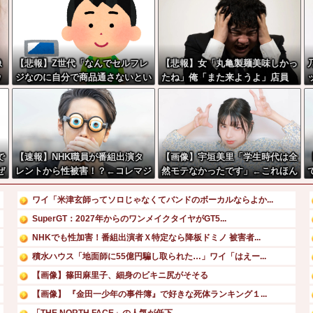
像
【悲報】Z世代「なんでセルフレ
【悲報】女「丸亀製麺美味しかっ
w
ジなのに自分で商品通さないとい
たね」俺「また来ようよ」店員
けないんだ」
「お会計2380円になりまーす」
→その後『こう』なったんだが俺
悪くないよな？？？？？？？？
で
【速報】NHK職員が番組出演タ
【画像】宇垣美里「学生時代は全
ぜ
レントから性被害！？←コレマジ
然モテなかったです」←これほん
か
ならヤバくねーか？
まかぁ？w w w w w w w w
ん
ワイ「米津玄師ってソロじゃなくてバンドのボーカルならよか...
SuperGT：2027年からのワンメイクタイヤがGT5...
NHKでも性加害！番組出演者Ｘ特定なら降板ドミノ 被害者...
積水ハウス「地面師に55億円騙し取られた…」ワイ「はえー...
【画像】篠田麻里子、細身のビキニ尻がそそる
【画像】 『金田一少年の事件簿』で好きな死体ランキング１...
「THE NORTH FACE」の人気が低下