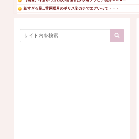
細すぎる足...菅原咲月のポリス姿ガチでエグいって・・・
【画像】エレベーターガール、AVデビューｗ
【画像】このボケて、破壊力ありすぎてクッソワロタｗｗｗｗ...
橋本マナミ、6歳の息子のお風呂での衝撃のイタズラ激白「あ...
【動画】あのちゃん、また我々をシコらす