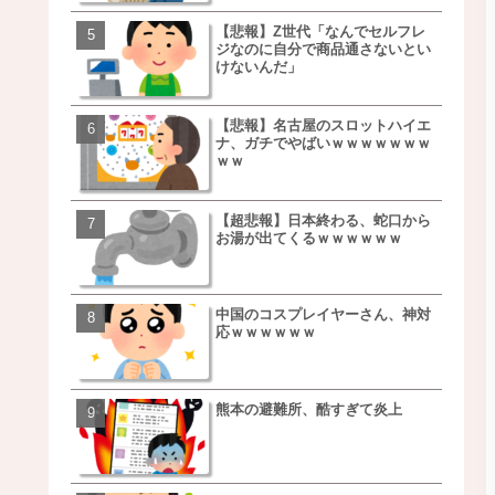
【悲報】Z世代「なんでセルフレ
【朗報】NOギルティ炭酸
ジなのに自分で商品通さないとい
ｗｗｗｗｗｗｗｗｗｗｗ
けないんだ」
【悲報】名古屋のスロットハイエ
【画像】例の梨を5000個
ナ、ガチでやばいｗｗｗｗｗｗｗ
家さん、少し流れが変わ
ｗｗ
【超悲報】日本終わる、蛇口から
【悲報】日本、ついに駅
お湯が出てくるｗｗｗｗｗｗ
段が限界突破ｗｗｗｗｗ
ｗｗｗｗ
中国のコスプレイヤーさん、神対
【悲報】すき家、炎上ｗ
応ｗｗｗｗｗｗ
ｗｗｗｗｗｗｗｗｗｗｗ
ｗｗｗ
熊本の避難所、酷すぎて炎上
【画像】三百円でできる
ベチｗｗｗｗｗｗｗｗｗ
ｗｗｗｗｗｗｗｗｗｗｗ