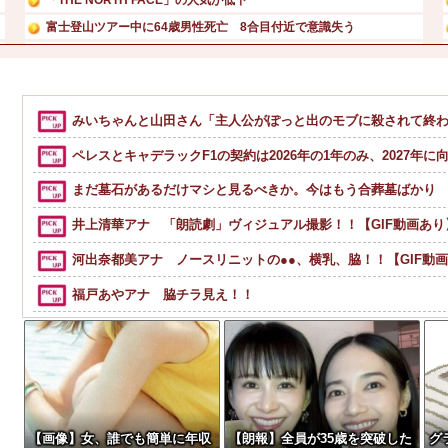
富士登山ツアー中に64歳男性死亡 8合目付近で意識失う
動物病院で見かけた白ぬこ様。 タオルにくるまれて大人し...
【最新画像】 元バレー代表・狩野舞子(38)の現在がいく...
【画像】乃木坂・川﨑桜、細身なビキニ姿がHすぎる
みいちゃんと山田さん「主人公がぽっと出のモブに殺されて終
【悲報】クロちゃん、とんでもないツイートをする
ペレスとキャデラックF1の契約は2026年の1年のみ、2027年
まだ墓石があるだけマシと見るべきか。今はもう合葬墓ばかり
井上清華アナ 「朗読劇」ヴィジュアル撮影！！【GIF動画あり
河出奈都美アナ ノースリニットの●●、横乳、脇！！【GIF動
福戸あやアナ 脇チラ見え！！
ワイ手取り15万正社員→副業でウーバーやってるんやが金がな
【衝撃画像】中学生「先生！水泳で水着になるのイヤです！」先生
【画像】宇垣美里「学生時代は全然モテなかったです」←これほんまかぁ
【画像】タトゥーだらけの美人海鮮料理人、現る！！←コレはセクシ
【画像】女、誰でも簡単に年収
【朗報】全員が35歳を突破した
グ