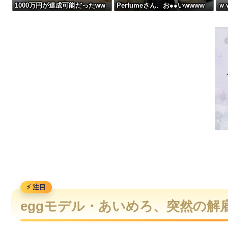
1000万円が達成可能だったww
Perfumeさん、お●●いwwww
ｗ
【画像】スレンダー美脚、とんでもないダンスを披露してしまうw
wwwww
ｗ
【動画】首都高で4tトラックが原因の玉突き事故に巻き込まれ
【動画】野菜売りのおじさんにドローンを特攻させるおそロシ
【動画】両方馬鹿（笑）ミニストップでトラックと衝突したドラ
eggモデル・あいめろ、突然の解