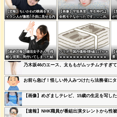
、登場
【悲報】ちいかわの映画を見た
【画像】宇垣美里「学生時代は
【
ｗ
イラン人が激怒｢子供に見せる内
全然モテなかったです」←これ
が
容じゃない｡悪影響は計り知れな
ほんまかぁ？w w w w w w w w
ｗ
い｣←これw w w w w w w w w
失った農
ってくる
【超絶悲報】婚活女子さん、残
グラボ、国内価格4割値上げかｗ
【
そばの値
ｗｗｗｗ
酷な現実に気付いてしまった結
ｗｗｗｗｗｗｗｗｗｗｗｗｗｗ
景、
果…
ｗ
w 
乃木坂46のエース、太ももがムッチムチすぎて
ｗｗｗｗ
ｗｗｗｗ
お前ら急げ！怪しい外人みつけたら法務省にタ
【画像】めざましテレビ、15歳の生足を写した
豪遊、レ
ｗｗｗｗ
【速報】NHK職員が番組出演タレントから性