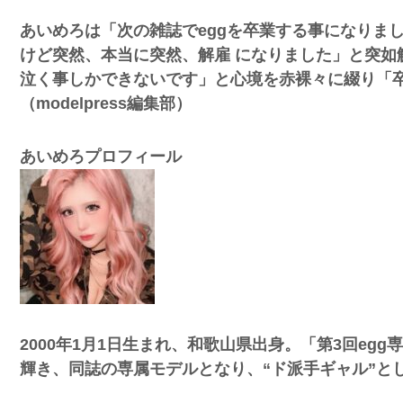
あいめろは「次の雑誌でeggを卒業する事になりま
けど突然、本当に突然、解雇 になりました」と突如
泣く事しかできないです」と心境を赤裸々に綴り「
（modelpress編集部）
あいめろプロフィール
2000年1月1日生まれ、和歌山県出身。「第3回eg
輝き、同誌の専属モデルとなり、“ド派手ギャル”と