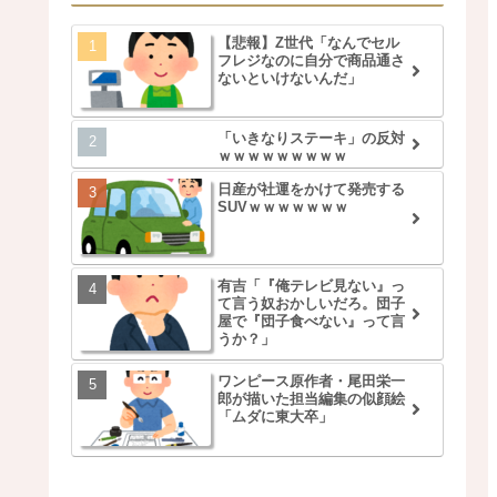
【悲報】Z世代「なんでセル
フレジなのに自分で商品通さ
ないといけないんだ」
「いきなりステーキ」の反対
ｗｗｗｗｗｗｗｗｗ
日産が社運をかけて発売する
SUVｗｗｗｗｗｗｗ
有吉「『俺テレビ見ない』っ
て言う奴おかしいだろ。団子
屋で『団子食べない』って言
うか？」
ワンピース原作者・尾田栄一
郎が描いた担当編集の似顔絵
「ムダに東大卒」