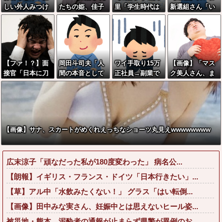
しい外人みつけ
たちの姫、佳子
里「学生時代は
新選組さん「い
たら法務省にタ
さまのお気に入
全然モテなかっ
のちの党」に改
レコミしてみ
りのドレスがこ
たです」←これ
名ｗｗｗｗｗｗ
ろ！意外と仕事
ちらです←コレ
ほんまかぁ？w
ｗｗ
するぞ？
は可愛過ぎるw
w w w w w w w
w w w w w w w
【ファ！？】面
岡田斗司夫「人
ワイ手取り15万
【画像】「マス
接官「日本に刀
間の本音として
正社員→副業で
ク美人さん、ま
鍛冶は何人いる
ブサイクを見た
ウーバーやって
た我々を欺く」
か推定してくだ
ら不愉快にな
るんやが金がな
←海外でも流行
さい」 俺「18
る。この責任を
い
りだした結果が
8人です」 面接
どうとるんだ」
こちらw w w w
官「どういう風
w w w
【画像】サナ、スカートがめくれえっちなショーツ丸見えwwwwwwww
に考えました
か？」 俺「知
ってました」→
広末涼子「頑なだった私が180度変わった」 病名公...
この後『こう』
なったんだがマ
【朗報】イギリス・フランス・ドイツ「日本行きたい」...
ジで納得いかな
【草】アル中「水飲みたくない！」 グラス「はい転倒...
い！！！！！
【画像】田中みな実さん、妊娠中とは思えないヒール姿...
被災地・熊本、泥酔者の通報が止まらず県警が異例のお...