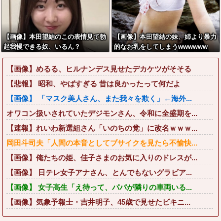
んだがマジで納得いかな
い！！！！！
【画像】本田望結のこの表情見て勃
【画像】本田望結の妹、姉より暴力
起我慢できる奴、いるん？
的なお乳をしてしまうwwwwww
【画像】めるる、ヒルナンデス見せたデカケツがそそる
【悲報】 昭和、やばすぎる 昔は良かったって何だよ
【画像】 「マスク美人さん、また我々を欺く」←海外...
オワコン扱いされていたデジモンさん、令和に全盛期を...
【速報】れいわ新選組さん「いのちの党」に改名ｗｗｗ...
岡田斗司夫「人間の本音としてブサイクを見たら不愉快...
【画像】俺たちの姫、佳子さまのお気に入りのドレスが...
【画像】 日テレ女子アナさん、とんでもないグラビア...
【画像】 女子高生「え待って、パパが隣りの車両いる...
【画像】気象予報士・吉井明子、45歳で見せたビキニ...