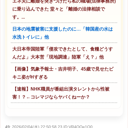
エネ夫に離婚を突きつけたら私の職場(法律事務所)
に乗り込んできた 堂々と「離婚の法律相談で
す。...
日本の地震被害に支援したのに…「韓国産の水は
水洗トイレに」他
大日本帝国陸軍「侵攻できたとして、食糧どうす
んだよ」大本営「現地調達」陸軍「え？」他
【画像】気象予報士・吉井明子、45歳で見せたビ
キニ姿がHすぎる
【速報】NHK職員が番組出演タレントから性被
害！？←コレマジならヤバくねーか？
49:
2026/02/04(水) 22:50:58.23 ID:VR4QOe1O0