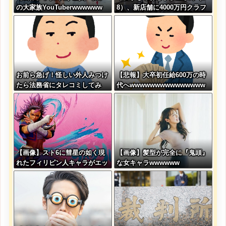
の大家族YouTuberwwwwww
8）、新店舗に4000万円クラフ
ァンした成功した結果弱男集団
から叩かれてしまうｗｗｗｗ
お前ら急げ！怪しい外人みつけ
【悲報】大卒初任給600万の時
たら法務省にタレコミしてみ
代へwwwwwwwwwwwwwww
ろ！意外と仕事するぞ？
wwww
【画像】スト6に彗星の如く現
【画像】髪型が完全に『鬼頭』
れたフィリピン人キャラがエッ
な女キャラwwwwww
チ過ぎて始まる！