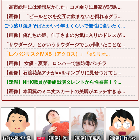
「高市総理には愛想尽かした」コメ余りに農家が悲鳴 ...
【画像】 「ビールと水を交互に飲まないと倒れるグラ...
ごつ盛り焼きそばとかいう年１くらいで無性に食いたく...
【画像】俺たちの姫、佳子さまのお気に入りのドレスが...
「サウダージ」とかいうサウダージでしか聞いたことな...
「L／バジリスクIV XB（アクロス）」「eミリオ...
【画像】 女優・夏菜、ロンハーで無防備パ○チラ
【画像】石渡花菜アナが●●をキンプリに見せつけてし...
【速報】NHK職員が番組出演タレントから性被害！？...
【画像】本田翼のミニ丈スカートの美脚がエッチすぎる...
お前ら急げ！怪
【画像】俺
【画像】宇垣美
【速報】れいわ
NEW