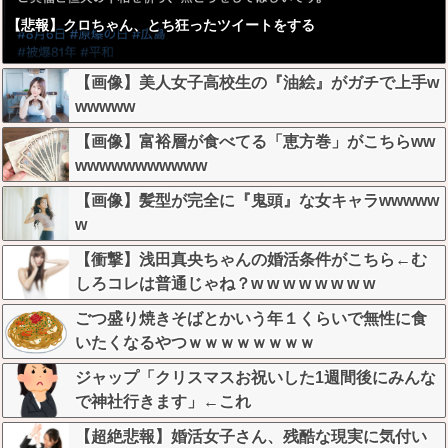
【悲報】クロちゃん、とち狂ったツイートをする
【画像】美人女子高校生の『油絵』がガチで上手w
wwwww
【画像】富裕層が食べてる「恵方巻」がこちらww
wwwwwwwwwww
【画像】髪型が完全に『鬼頭』な女キャラwwwww
w
【衝撃】浅田真央ちゃんの婚活条件がこちら←む
しろコレは普通じゃね？w w w w w w w w
ごつ盛り焼きそばとかいう年１くらいで無性に食
いたくなるやつｗｗｗｗｗｗｗｗ
ジャップ「クリスマスお祝いした1週間後にみんな
で神社行きます」←これ
【超絶悲報】婚活女子さん、残酷な現実に気付い