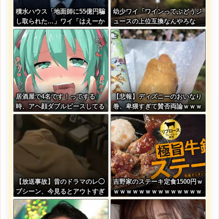
積水ハウス「地面師に55億円騙
幼少ワイ「ワインってぶどうジ
し取られた…」ワイ「はえーか
ュースの上位互換なんやろな
わいそう…会社滅茶苦茶やろな
ぁ」
ぁ」→
居酒屋で4名です！ってする
【悲報】ディズニーのおいなり
時、アヘ顔ダブルピースしてる
巻、卑猥すぎて賛否両論ｗｗｗ
みたいになるの恥ずかしいんや
ｗｗｗｗｗ
が
【放送事故】昔のドラマのレ◯
吉野家のステーキ定食1500円ｗ
プシーン、今見るとアウトすぎ
ｗｗｗｗｗｗｗｗｗｗｗｗｗｗ
る・・・
ｗｗｗｗ