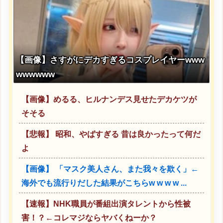
【画像】さすがにデカすぎるコスプレイヤーwww
wwwwww
【画像】めるる、ヒルナンデス見せたデカケツが
そそる
【悲報】 昭和、やばすぎる 昔は良かったって何だ
よ
【画像】 「マスク美人さん、また我々を欺く」←
海外でも流行りだした結果がこちらw w w w ...
【速報】NHK職員が番組出演タレントから性被
害！？←コレマジならヤバくねーか？