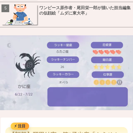
ワンピース原作者・尾田栄一郎が描いた担当編集
の似顔絵「ムダに東大卒」
M
u