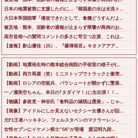
日本の地震被害に支援したのに…「韓国産の水は水洗ト...
大日本帝国陸軍「侵攻できたとして、食糧どうすんだよ...
被災地・熊本、泥酔者の通報が止まらず県警が異例のお...
高市首相への賛同コメントの多さに苛立つ左派、これは...
【速報】影山優佳（25）、『爆弾発言』キタァアアア...
【動画】地震発生時の熊本総合病院の手術室の様子が(...
【動画】両方馬鹿（笑）ミニストップでトラックと衝突...
【動画】ロシアの空挺兵、パラシュートが開かずに墜落...
一ノ瀬美空ちゃん、本日の｢タダイマ！｣に生出演！！...
【物議】参政党・神谷氏「食料品の減税は愚策」←じゃ...
【画像】アイドルにしか見えないセクシー女優さんが話...
元F1王者ハッキネン、フェルスタペンのマクラーレン...
女性セブンにイケメン棋士”S6”が登場 渡辺明九段...