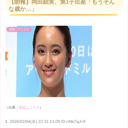
【朗報】岡田結実、第1子出産「もうそん
t
な歳か…」
e
芸能・アイドル
（出典：
産経ニュース
）
1:
2026/02/04(水) 22:31:13.09 ID:nNki7qJ+9