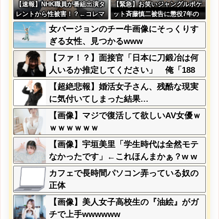
【速報】NHK職員が番組出演タ
【緊急】お笑いジャングルポケ
レントから性被害！？←コレマ
ット斉藤慎二被告に懲役7年の
ジならヤバくねーか？
求刑←これ…
女バージョンのチー牛画像にそっくりす
ぎる女性、見つかるwww
【ファ！？】面接官「日本に刀鍛冶は何
人いるか推定してください」 俺「188
人です」 面接官「どういう風に考えま
【超絶悲報】婚活女子さん、残酷な現実
したか？」 俺「知ってました」→この
に気付いてしまった結果…
後『こう』なったんだがマジで納得いか
【画像】マジで復活して欲しいAV女優ｗ
ない！！！！！
ｗｗｗｗｗｗ
【画像】宇垣美里「学生時代は全然モテ
なかったです」←これほんまかぁ？w w
w w w w w w
カフェで長時間パソコン弄っている奴の
正体
【画像】美人女子高校生の『油絵』がガ
チで上手wwwwww