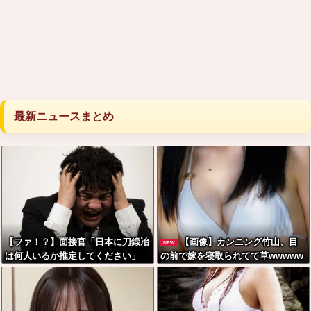
最新ニュースまとめ
【ファ！？】面接官「日本に刀鍛冶
【画像】カンニング竹山、目
NEW
は何人いるか推定してください」
の前で嫁を寝取られてて草wwwww
俺「188人です」 面接官「どうい
う風に考えましたか？」 俺「知っ
てました」→この後『こう』なった