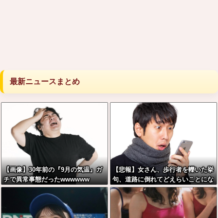
最新ニュースまとめ
【画像】30年前の『9月の気温』ガ
【悲報】女さん、歩行者を轢いた挙
チで異常事態だったwwwwww
句、道路に倒れてどえらいことにな
ってしまうw w w w w w w