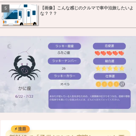
【画像】こんな感じのクルマで車中泊旅したいよ
な？？？
M
u