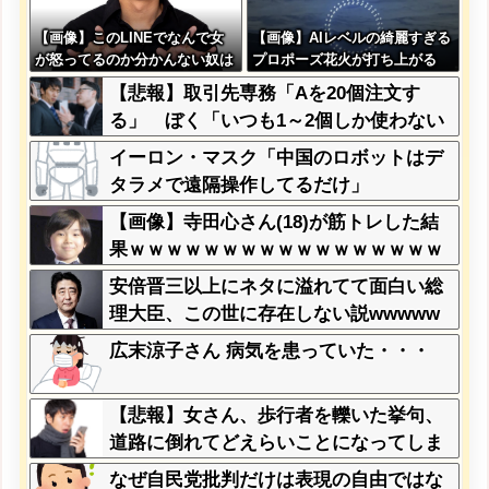
【画像】このLINEでなんで女
【画像】AIレベルの綺麗すぎる
が怒ってるのか分かんない奴は
プロポーズ花火が打ち上がる
モテない奴確定らしい←お前ら
㊗????
【悲報】取引先専務「Aを20個注文す
は勿論わかるよ
る」 ぼく「いつも1～2個しか使わない
な？？？？？？？
けど本当に20であってる？」 取専「あ
イーロン・マスク「中国のロボットはデ
ってる」→結果『こう』なったんだがコ
タラメで遠隔操作してるだけ」
レワイが悪いんか？？？？？？？？
【画像】寺田心さん(18)が筋トレした結
果ｗｗｗｗｗｗｗｗｗｗｗｗｗｗｗｗｗ
ｗｗ
安倍晋三以上にネタに溢れてて面白い総
理大臣、この世に存在しない説wwwww
ww
広末涼子さん 病気を患っていた・・・
【悲報】女さん、歩行者を轢いた挙句、
道路に倒れてどえらいことになってしま
うw w w w w w w
なぜ自民党批判だけは表現の自由ではな