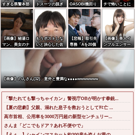
すぎる県警本部
トスーツの脱ぎ
OASOBI幾田り
チで怖いことに
長」失職ｗｗｗ
方を教えるたっ
ら、最新のCカ
なる
ｗｗｗｗｗｗ
た20秒の動画、
ップお乳wwww
900万回以上再
wwwwww
生される
【画像】秘湯ロ
もうポストしな
【悲報】取引先
【画像】美人イ
マン、美女のナ
いと決心した佐
専務「Aを20個
ンフルエンサー
マ腋とこぼれそ
藤二朗、ついに
注文する」 ぼ
さん「20歳でア
うなお乳wwww
ポストを解禁し
く「いつも1～2
ルファード一括
w
た結果
個しか使わない
で買えちゃう私
けど本当に20で
って素敵」←こ
あってる？」
れってガチな
【画像】のんさん(32)、意外と豊満な●●●●wwwwwww
取専「あって
ん？それともネ
る」→結果『こ
タなん？w w w
う』なったんだ
w w w w w w
「撃たれても撃っちゃイカン」警視庁OBが明かす拳銃...
がコレワイが悪
いん
【夏の悲劇】父親、溺れた息子を救おうとしてﾀﾋ亡 ...
か？？？？？？
高市首相、公用車を3000万円超の新型センチュリー...
？？
さんま「どこでもドア？あれ不便やで」
【えぇ…】シャインマスカット約200房を盗んだ男の...