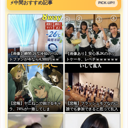
⚡
中間おすすめ記事
PICK-UP!!
【画像】瞬間-26℃冷却のベル
【画像あり】安心系JKのホッ
トファンが今なら4,980円ｗｗ
トケーキ、レベチｗｗｗｗｗｗ
ｗｗｗｗ
ｗｗｗｗｗｗｗｗｗｗｗｗｗｗ
ｗｗｗｗ
【悲報】ヤニねこで抜けるキャ
【悲報】フラッシュモブなのに
ラ、74%が一致してしま
誰でも参加できると思って乱入
う・・・
した結果ｗｗｗｗｗｗｗｗｗｗ