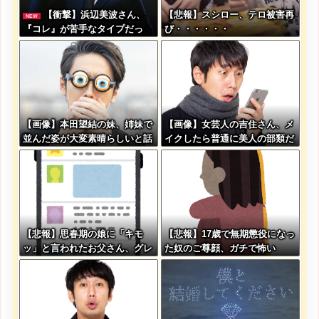
【衝撃】浜辺美波さん、
【悲報】スシロー、テロ被害再
NEW
『コレ』が苦手なタイプだっ
び・・・・・・
た！？←お世話してあげたい弱
男が大量沸きしてしまうw w w
w w w w w w
【画像】本田望結の妹、姉妹で
【画像】女芸人の吉住さん、メ
並んだ姿が大変素晴らしいと話
イクしたら普通に美人の部類だ
題にw w w w w w w
った→ご覧くださいw w w w w
w w w
【悲報】思春期の娘に「キモ
【悲報】17歳で無期懲役になっ
ッ」と言われたお父さん、グレ
た奴のご尊顔、ガチで怖い
るｗｗｗｗｗｗｗ