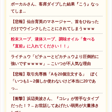
ボーカルさん、客席ダイブした結果『こう』なっ
てしま...
【悲報】仙台育英のマネージャー、首をひねった
だけでウインクしたことにされてしまうｗｗｗ
粉末スープ、液体スープ、調味オイル「食べる
『直前』に入れてください！！」
ライチュウ「ピチューとピカチュウより圧倒的に
強いですｗｗｗｗ」←こいつが不人気な理由
【悲報】取引先専務「Aを20個注文する」 ぼく
「いつも1～2個しか使わないけど本当に20であ
っ...
【衝撃】浜辺美波さん、『コレ』が苦手なタイプ
だった！？←お世話してあげたい弱男が大量沸き