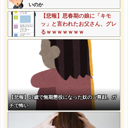
いのか
【悲報】思春期の娘に「キモ
ッ」と言われたお父さん、グレ
るｗｗｗｗｗｗｗ
【悲報】17歳で無期懲役になった奴のご尊顔、ガ
チで怖い