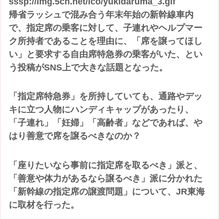
sssp://img.5ch.net/ico/yukidaruma_3.gif
帰省ラッシュで混み合う年末年始の新幹線車内
で、指定席の乗客に対して、子連れやヘルプマー
ク所持者であることを理由に、「席を譲ってほし
い」と要求する自由席特急券の乗客がいた、とい
う投稿がSNS上で大きな話題となった。
「指定席特急券」を所持していても、通路やデッ
キに立つ人物にハンディキャップがあったり、
「子連れ」「妊婦」「高齢者」などであれば、や
はり善意で席を譲るべきなのか？
「座りたいなら事前に指定席を取るべき」派と、
「善意や体力があるなら譲るべき」派に分かれた
「新幹線の指定席の譲渡問題」について、JR東海
に取材を行った。