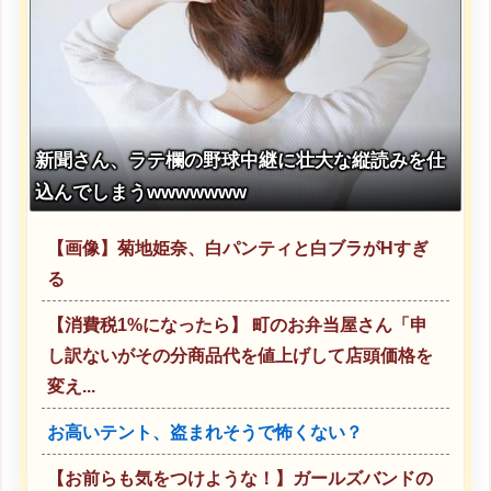
新聞さん、ラテ欄の野球中継に壮大な縦読みを仕
込んでしまうwwwwwww
【画像】菊地姫奈、白パンティと白ブラがHすぎ
る
【消費税1%になったら】 町のお弁当屋さん「申
し訳ないがその分商品代を値上げして店頭価格を
変え...
お高いテント、盗まれそうで怖くない？
【お前らも気をつけような！】ガールズバンドの