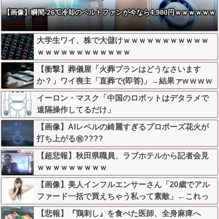
【画像】瞬間-26℃冷却のベルトファンが今なら4,980円ｗｗｗｗｗｗ
大学生ワイ、株で大儲けｗｗｗｗｗｗｗｗｗｗｗ
ｗｗｗｗｗｗｗｗｗｗｗｗ
【衝撃】葬儀屋「火葬プランはどうなさいます
か？」ワイ喪主「直葬で(即答)」→結果ァw w w w
w w w w w w
イーロン・マスク「中国のロボットはデタラメで
遠隔操作してるだけ」
【画像】AIレベルの綺麗すぎるプロポーズ花火が
打ち上がる㊗????
【超悲報】秋田県職員、ラブホテルから記者会見
ｗｗｗｗｗｗｗｗｗ
【画像】美人インフルエンサーさん「20歳でアル
ファード一括で買えちゃう私って素敵」←これっ
てガチなん？それともネタなん？w w w w w w w w
【悲報】『鶏刺し』を食べた医師、全身麻痺へ