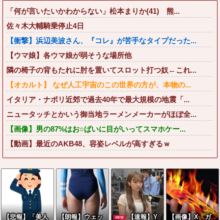
「何が言いたいかわからない」松本まりか(41) 熊...
佐々木大輔騎乗停止4日
【衝撃】浜辺美波さん、『コレ』が苦手なタイプだった...
【ウマ娘】各ウマ娘が弱そうな場所他
隣の椅子の背もたれに肘を置いてスロット打つ奴←これ...
【オカルト】 なぜ人工宇宙のこの世界の方が、本物の...
イタリア・ナポリ近郊で過去40年で最大規模の地震「...
ニュータッチとかいう御当地ラーメンメーカーがほぼ全...
【画像】男の87%はお○ぱいに目がいってスマホケー...
【動画】最近のAKB48、容姿レベルが高すぎるｗ
【悲報】「美人
【朗報】ウェッ
【速報】Y
【画像】X、ガ
NEW