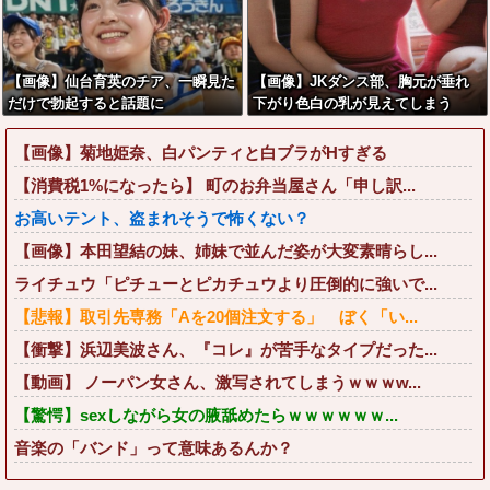
【画像】仙台育英のチア、一瞬見た
【画像】JKダンス部、胸元が垂れ
だけで勃起すると話題に
下がり色白の乳が見えてしまう
【画像】菊地姫奈、白パンティと白ブラがHすぎる
【消費税1%になったら】 町のお弁当屋さん「申し訳...
お高いテント、盗まれそうで怖くない？
【画像】本田望結の妹、姉妹で並んだ姿が大変素晴らし...
ライチュウ「ピチューとピカチュウより圧倒的に強いで...
【悲報】取引先専務「Aを20個注文する」 ぼく「い...
【衝撃】浜辺美波さん、『コレ』が苦手なタイプだった...
【動画】 ノーパン女さん、激写されてしまうｗｗｗw...
【驚愕】sexしながら女の腋舐めたらｗｗｗｗｗｗ...
音楽の「バンド」って意味あるんか？