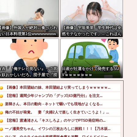
【画像】外国人が絶対に食べられ
【画像】宇垣美里「学生時代は全
ない日本料理第1位wwwwwwww
然モテなかったです」←これほん
w
まかぁ？w w w w w w w w
有吉「『俺テレビ見ない』って言
日産が社運をかけて発売するSU
う奴おかしいだろ。団子屋で『団
Vｗｗｗｗｗｗｗ
子食べない』って言うか？」
【画像】本田望結の妹、本田望結より実ってしまうｗｗｗｗｗ...
【悲報】週間少年ジャンプの「グッズ(43億円分)」を注文...
楽韓さん、本日の動向 - ネットで騒いでも現地がよくなる...
俺の不妊が発覚。 妻「夫婦2人で楽しく生きていこうよ！」...
【悲報】渡邊渚さん「キスしろよ」のヤジでPTSD発症時の...
一ノ瀬美空ちゃん、イワシの三枚おろしに挑戦！！！【乃木坂...
ロシア、ウクライナの大規模通販倉庫を攻撃…ワイルドベリー...