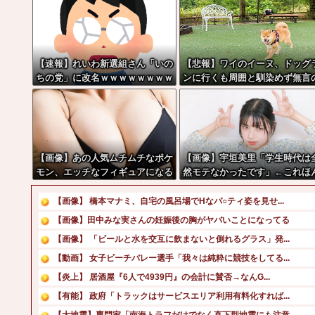
【速報】れいわ新選組さん「いの
【悲報】ワイのイーヌ、ドッグ
ちの党」に改名ｗｗｗｗｗｗｗｗ
ンに行くも周囲と馴染めず無言
帰宅
【画像】あの人気ムチムチなポケ
【画像】宇垣美里「学生時代は
モン、エッチなフィギュアになる
然モテなかったです」←これほ
まかぁ？w w w w w w w w
【画像】 橋本マナミ、自宅の風呂場でHなパ○ティ姿を見せ...
【画像】田中みな実さんの妊娠後の胸がヤバいことになってる
【画像】 「ビールと水を交互に飲まないと倒れるグラス」発...
【動画】 女子ビーチバレー選手「我々は純粋に競技をしてる...
【炎上】 居酒屋『6人で4939円』の会計に賛否→なんG...
【有能】 政府「トラックはサービスエリア利用有料化すれば...
【大地震】専門家「南海トラフだけでなく直下型地震にも注意...