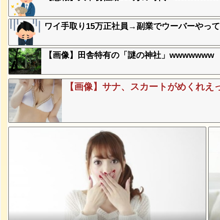
ワイ手取り15万正社員→副業でウーバーやっ
、登場
ｗ
【画像】田舎特有の「謎の神社」wwwwwww
失った農
ってくる
【画像】サナ、スカートがめくれえっ
そばの値
ｗｗｗｗ
ｗｗｗｗ
ｗｗｗｗ
豪遊、レ
ｗｗｗｗ