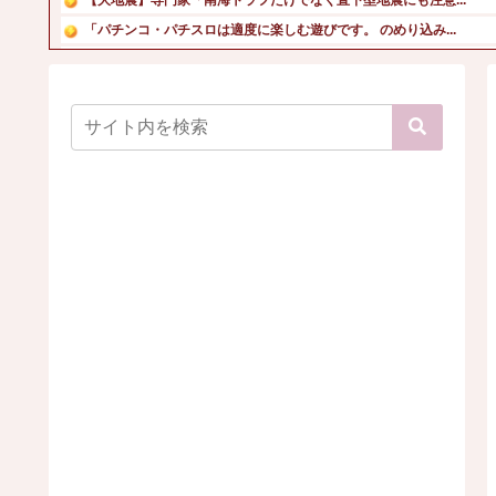
「パチンコ・パチスロは適度に楽しむ遊びです。 のめり込み...
【悲報】中国籍の男性「中国では赤信号でも〇〇できます」←...
【画像】令和最新版のあのちゃん、可愛過ぎてワイらにブッ刺...
【画像】メキシコのお天気キャスター、エロすぎｗ
YouTubeってほぼエロサイトだよな 開くといつもチア...