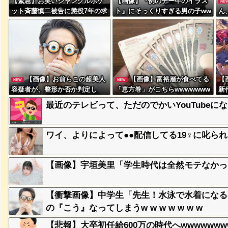
【緊急】お笑いジャングルポケ
【画像】『例のチー牛のイラス
NE
ット斉藤慎二被告に懲役7年の求
ト』にそっくりすぎる男の子ww
ん
刑←これ…
wwwww
も
w 
【画像】お前らこの超美人
【画像】富裕層が食べてる
【
NEW
NEW
突然現れ
容疑者が、整形か否か判定し
「恵方巻」がこちらwwwwwww
新
ｗｗｗｗ
て！！→画像がこちらw w w w
wwwwww
て
最近のテレビって、ただのでかいYouTubeに
w w w w w w
、吉本を
ワイ、よりによって●●配信してる19♀に叱ら
【画像】宇垣美里「学生時代は全然モテなかったです
が着てる
ｗｗｗｗ
【衝撃画像】中学生「先生！水泳で水着になる
の『こう』なってしまうw w w w w w w
に本当の
【悲報】大卒初任給600万の時代へwwwwwwww
ｗｗｗｗ