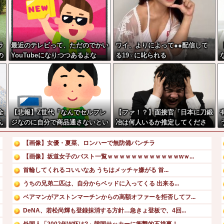
ラ
最近のテレビって、ただのでかい
ワイ、よりによって●●配信して
の
YouTubeになりつつあるよな
る19♀に叱られる
全
【悲報】Z世代「なんでセルフレ
【ファ！？】面接官「日本に刀鍛
ん
ジなのに自分で商品通さないとい
冶は何人いるか推定してくださ
けないんだ」
い」 俺「188人です」 面接官
「どういう風に考えましたか？」
【画像】女優・夏菜、ロンハーで無防備パンチラ
俺「知ってました」→この後
【画像】坂道女子のバスト一覧ｗｗｗｗｗｗｗｗｗｗｗｗwｗ...
『こう』なったんだがマジで納得
首輪してくれるコいいなあ うちはメッチャ嫌がる 首...
いかない！！！！！
うちの兄弟二匹は、自分からベッドに入ってくる 出来る...
ベアマンがアストンマーチンからの高額オファーを拒否してフ...
DeNA、若松尚輝も登録抹消する方針…急きょ登板で、4回...
外国人「2002年W杯は?」韓国サッカーに衝撃的不祥事！...