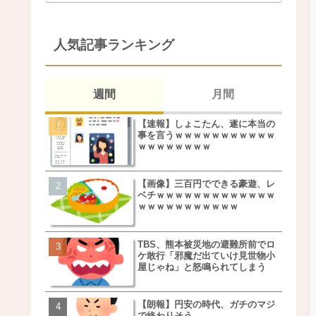
人気記事ランキング
週間
月間
【速報】しょこたん、遂に本当の
松本若菜(42歳)とかいう
事を言うｗｗｗｗｗｗｗｗｗｗｗ
た美人おばさん女優ｗｗ
ｗｗｗｗｗｗｗｗ
ｗ
【画像】三百円でできる豪遊、レ
鬼越トマホーク良ちゃん
ベチｗｗｗｗｗｗｗｗｗｗｗｗｗ
事実上のクビにｗｗｗ
ｗｗｗｗｗｗｗｗｗｗｗ
TBS、熊本被災地の避難所前でロ
【画像】キモいオジサン
ケ敢行「邪魔だ出ていけ見世物小
服一覧がこちらｗｗｗｗ
屋じゃね」と怒鳴られてしまう
ｗ
【朗報】円安の時代、ガチのマジ
【速報】しょこたん、遂
で終わりそう
事を言うｗｗｗｗｗｗｗ