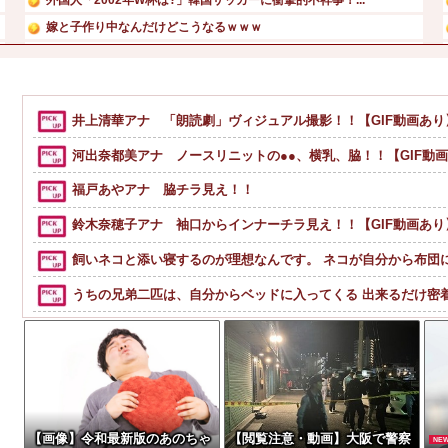
嫁と子作り中なんだけどこうなるｗｗｗ
【速報】 『有吉の夏休み』、とんでもない発表をしてしまう...
【画像】 北海道の1500万の中古物件、レベチｗｗｗｗｗ...
小野田華凛ちゃんの魅力を語りたい
井上清華アナ 「朗読劇」ヴィジュアル撮影！！【GIF動画あり
【画像】NHKに出た仙台育英の野球部JKマネージャー、ガ...
河出奈都美アナ ノースリニットの●●、横乳、脇！！【GIF動
福戸あやアナ 脇チラ見え！！
鈴木奈穂子アナ 袖口からインナーチラ見え！！【GIF動画あり
飼いネコと添い寝するのが理想なんです。 ネコが自分から布団
うちの兄弟二匹は、自分からベッドに入ってくる 出来るだけ密着
【画像】宇垣美里「学生時代は全然モテなかったです」←これほんまかぁ
【画像】タトゥーだらけの美人海鮮料理人、現る！！←コレはセクシ
【速報】NHK職員が番組出演タレントから性被害！？←コレマ
岡田斗司夫「人間の本音としてブサイクを見たら不愉快になる
【画像】令和最新版のあのちゃ
【閲覧注意・動画】大阪で警察
NE