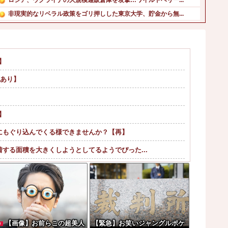
非現実的なリベラル政策をゴリ押しした東京大学、貯金から無...
【画像】元NMBアイドルさん、表情もカラダもS♡X女にな...
世界の「変わった自動販売機」を貼っていく【珍百景】他
【速報】高市政権、エース級の財務官僚・一松旬氏を左遷「彼...
】
【速報】影山優佳（25）、『爆弾発言』キタァアアアアアー...
画あり】
昨季60本塁打・OPS.948の『カル・ローリー』さんの...
【悲報】札幌オリンピック、８割が賛成・・・・他
】
にもぐり込んでくる様できませんか？【再】
する面積を大きくしようとしてるようでぴった...
？w w w w w w w w
ー過ぎてワイらにブッ刺さりまくりw w w ...
ジならヤバくねーか？
。この責任をどうとるんだ」
【画像】お前らこの超美人
【緊急】お笑いジャングルポケ
W