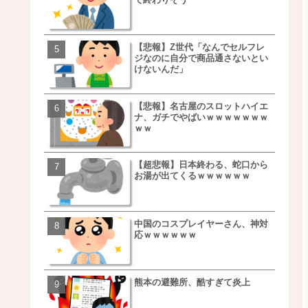
ｗｗｗｗｗｗｗｗ
【悲報】Z世代「なんでセルフレ
【朗報】NOギルティ炭酸
ジなのに自分で商品通さないとい
ｗｗｗｗｗｗｗｗｗｗｗ
けないんだ」
【悲報】名古屋のスロットハイエ
【画像】例の梨を5000個
ナ、ガチでやばいｗｗｗｗｗｗｗ
家さん、少し流れが変わ
ｗｗ
【超悲報】日本終わる、蛇口から
【悲報】日本、ついに駅
お湯が出てくるｗｗｗｗｗｗ
段が限界突破ｗｗｗｗｗ
ｗｗｗｗ
中国のコスプレイヤーさん、神対
【悲報】すき家、炎上ｗ
応ｗｗｗｗｗｗ
ｗｗｗｗｗｗｗｗｗｗｗ
ｗｗｗ
熊本の避難所、酷すぎて炎上
【画像】三百円でできる
ベチｗｗｗｗｗｗｗｗｗ
ｗｗｗｗｗｗｗｗｗｗｗ