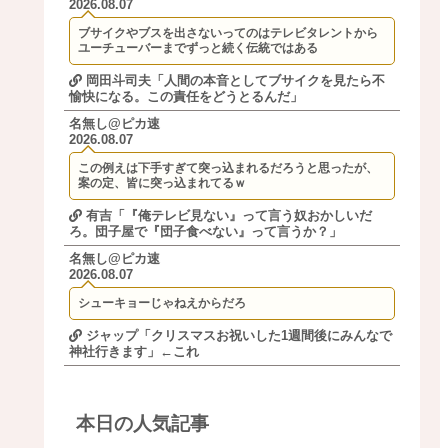
2026.08.07
ブサイクやブスを出さないってのはテレビタレントから
ユーチューバーまでずっと続く伝統ではある
岡田斗司夫「人間の本音としてブサイクを見たら不
愉快になる。この責任をどうとるんだ」
名無し@ピカ速
2026.08.07
この例えは下手すぎて突っ込まれるだろうと思ったが、
案の定、皆に突っ込まれてるｗ
有吉「『俺テレビ見ない』って言う奴おかしいだ
ろ。団子屋で『団子食べない』って言うか？」
名無し@ピカ速
2026.08.07
シューキョーじゃねえからだろ
ジャップ「クリスマスお祝いした1週間後にみんなで
神社行きます」←これ
本日の人気記事