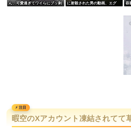
ん、可愛過ぎてワイらにブッ刺
に射殺された男の動画、エグ
容
【画像】「マスク美人さん、また我々を欺く」←海外でも流行りだした
さりまくりw w w w w w
い 撃たれてから叫びながら苦
て
しみもがいて死ぬ
w 
【動画】野菜売りのおじさんにドローンを特攻させるおそロシ
【動画】地震発生時の熊本総合病院の手術室の様子が(((ﾟДﾟ)))
【動画】ロシアの空挺兵、パラシュートが開かずに墜落してし
暇空のXアカウント凍結されてて