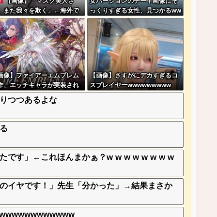
【画像】「マスク美人さ
女バージョンのチー牛画像にそ
W
、また我々を欺く」←海外で
っくりすぎる女性、見つかるww
流行りだした結果がこちらw
w
w w w w w
画像】ファイアーエムブレム
【画像】さすがにデカすぎるコ
作、エッチキャラが実装され
スプレイヤーwwwwwwwww
始まるｗｗｗｗｗ
なりつつあるよな
れる
」←これほんまかぁ？w w w w w w w w
のイヤです！」先生「分かった」→結果まさか
wwwwwwwwwww