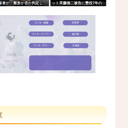
疑者が、整形か否か判定し
ット斉藤慎二被告に懲役7年の
結果がこちらw w w w w w w
！！→画像がこちらw w w w
求刑←これ…
w w w w w
ア。
まう。
M
u
t
草
e