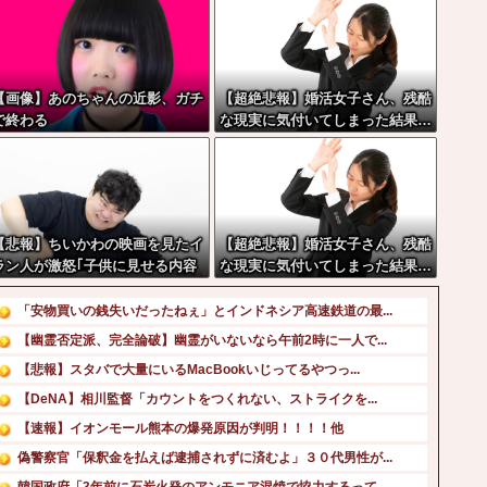
【画像】あのちゃんの近影、ガチ
【超絶悲報】婚活女子さん、残酷
で終わる
な現実に気付いてしまった結果…
【悲報】ちいかわの映画を見たイ
【超絶悲報】婚活女子さん、残酷
ラン人が激怒｢子供に見せる内容
な現実に気付いてしまった結果…
じゃない｡悪影響は計り知れな
い｣←これw w w w w w w w w
「安物買いの銭失いだったねぇ」とインドネシア高速鉄道の最...
【幽霊否定派、完全論破】幽霊がいないなら午前2時に一人で...
【悲報】スタバで大量にいるMacBookいじってるやつっ...
【DeNA】相川監督「カウントをつくれない、ストライクを...
【速報】イオンモール熊本の爆発原因が判明！！！！他
偽警察官「保釈金を払えば逮捕されずに済むよ」３０代男性が...
韓国政府「3年前に石炭火発のアンモニア混焼で協力するって...