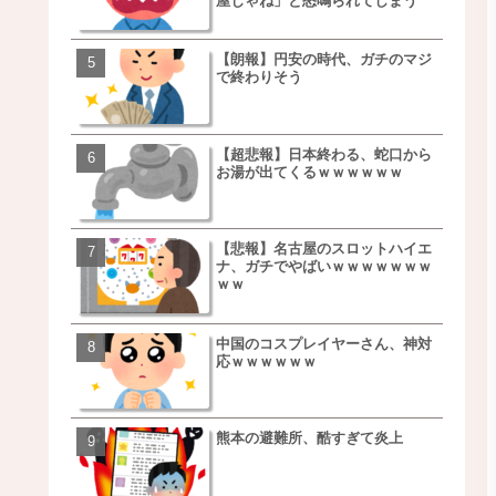
屋じゃね」と怒鳴られてしまう
ｗｗｗｗｗｗｗｗ
【朗報】円安の時代、ガチのマジ
【朗報】NOギルティ炭酸
で終わりそう
ｗｗｗｗｗｗｗｗｗｗｗ
【超悲報】日本終わる、蛇口から
【画像】例の梨を5000個
お湯が出てくるｗｗｗｗｗｗ
家さん、少し流れが変わ
【悲報】名古屋のスロットハイエ
【悲報】日本、ついに駅
ナ、ガチでやばいｗｗｗｗｗｗｗ
段が限界突破ｗｗｗｗｗ
ｗｗ
ｗｗｗｗ
中国のコスプレイヤーさん、神対
【悲報】すき家、炎上ｗ
応ｗｗｗｗｗｗ
ｗｗｗｗｗｗｗｗｗｗｗ
ｗｗｗ
熊本の避難所、酷すぎて炎上
【画像】三百円でできる
ベチｗｗｗｗｗｗｗｗｗ
ｗｗｗｗｗｗｗｗｗｗｗ