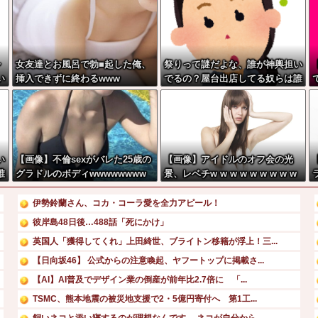
レ
女友達とお風呂で勃■起した俺、
祭りって謎だよな、誰が神輿担い
い
挿入できずに終わるwww
でるの？屋台出店してる奴らは誰
の許可を得て商売してるの？
い
【画像】不倫sexがバレた25歳の
【画像】アイドルのオフ会の光
誰
グラドルのボディwwwwwwww
景、レベチw w w w w w w w w
w w
伊勢鈴蘭さん、コカ・コーラ愛を全力アピール！
彼岸島48日後…488話「死にかけ」
英国人「獲得してくれ」上田綺世、ブライトン移籍が浮上！三...
【日向坂46】 公式からの注意喚起、ヤフートップに掲載さ...
【AI】AI普及でデザイン業の倒産が前年比2.7倍に 「...
TSMC、熊本地震の被災地支援で2・5億円寄付へ 第1工...
飼いネコと添い寝するのが理想なんです。 ネコが自分から...