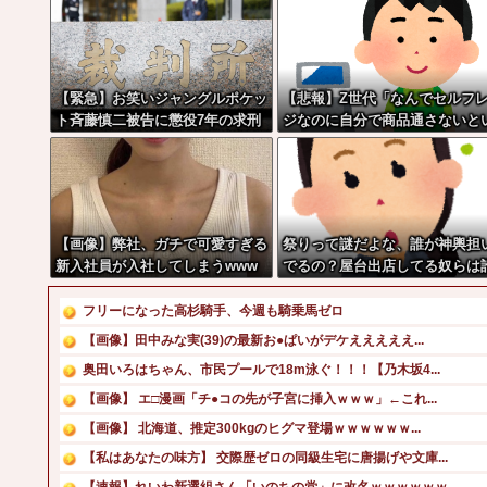
【緊急】お笑いジャングルポケッ
【悲報】Z世代「なんでセルフ
ト斉藤慎二被告に懲役7年の求刑
ジなのに自分で商品通さないと
←これ…
けないんだ」
【画像】弊社、ガチで可愛すぎる
祭りって謎だよな、誰が神輿担
新入社員が入社してしまうwww
でるの？屋台出店してる奴らは
w
の許可を得て商売してるの？
フリーになった高杉騎手、今週も騎乗馬ゼロ
【画像】田中みな実(39)の最新お●ぱいがデケえええええ...
奥田いろはちゃん、市民プールで18m泳ぐ！！！【乃木坂4...
【画像】 エ□漫画「チ●コの先が子宮に挿入ｗｗｗ」←これ...
【画像】 北海道、推定300kgのヒグマ登場ｗｗｗｗｗｗ...
【私はあなたの味方】 交際歴ゼロの同級生宅に唐揚げや文庫...
【速報】れいわ新選組さん「いのちの党」に改名ｗｗｗｗｗｗ...