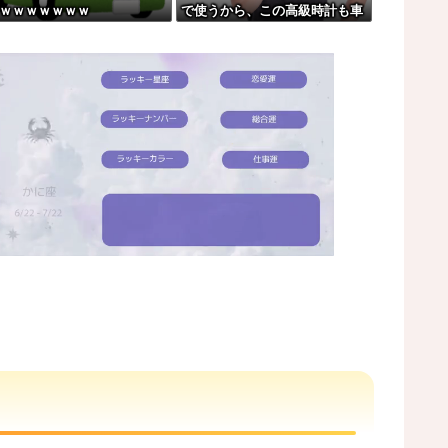
Vｗｗｗｗｗｗｗ
で使うから、この高級時計も車
「分かった」→結果まさかの『こう』なってしまう...
もぜ～んぶ経費でタダ！ｗ」←
まさかコレ本気にしてる奴なん
！意外と仕事するぞ？
ておらんよな？よな？w w w w
？w w w w w w w w
w w w w w w w
ww
M
u
t
e