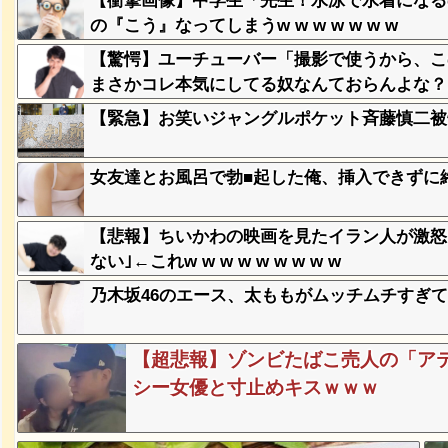
【衝撃画像】中学生「先生！水泳で水着になる
の『こう』なってしまうw w w w w w w
、登場
【驚愕】ユーチューバー「撮影で使うから、こ
ｗ
まさかコレ本気にしてる奴なんておらんよな？よな？w 
【緊急】お笑いジャングルポケット斉藤慎二被
失った農
ってくる
女友達とお風呂で勃■起した俺、挿入できずに
そばの値
【悲報】ちいかわの映画を見たイラン人が激怒
ｗｗｗｗ
ない｣←これw w w w w w w w w
乃木坂46のエース、太ももがムッチムチすぎて
ｗｗｗｗ
ｗｗｗｗ
【超悲報】ゾンビたばこ売人の「ア
シー女優と寸止めキスｗｗｗ
豪遊、レ
ｗｗｗｗ