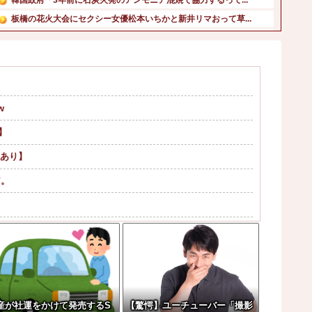
板橋の花火大会にセクシー女優松本いちかと新井リマおって草...
【画像】一度は消えたと思ってたあのYouTuber、今こ...
【画像】ワイのS&P500、逝くｗ他
【悲報】ジャンプストアで43億円分のワンピースナルトグッ...
【画像】田中みな実さん、妊娠中とは思えないヒール姿で登場...
w
「キム兄」こと木村祐一さん、誰だか分からないくらい激変し...
【熊本地震】ヒカキン、『神対応』キタァアアアアーーーーー...
】
画あり】
ア。
レコが（ノ∇`）
に向けてウィリアムズと交渉開始との情報
にもぐり込んでくる様できませんか？【再】
は誰の許可を得て商売してるの？
産が社運をかけて発売するS
【驚愕】ユーチューバー「撮影