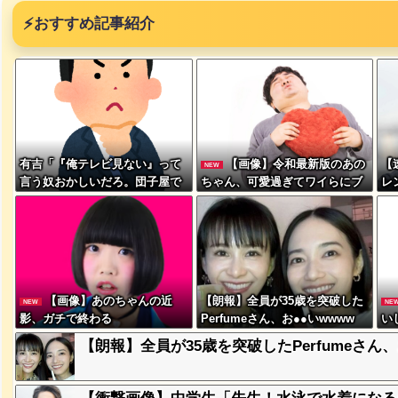
⚡
おすすめ記事紹介
突然現れ
ｗｗｗｗ
有吉「『俺テレビ見ない』って
【画像】令和最新版のあの
【
NEW
言う奴おかしいだろ。団子屋で
ちゃん、可愛過ぎてワイらにブ
レ
『団子食べない』って言う
ッ刺さりまくりw w w w w w
ジ
か？」
、吉本を
が着てる
【画像】あのちゃんの近
【朗報】全員が35歳を突破した
NEW
NE
ｗｗｗｗ
影、ガチで終わる
Perfumeさん、お●●いwwww
い
き
【朗報】全員が35歳を突破したPerfumeさん、
に本当の
ｗｗｗｗ