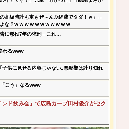
のイヤです！」先生「分かった」→結果まさか
の高級時計も車もぜ～んぶ経費でタダ！ｗ」←
w w w w w w w w w w
告に懲役7年の求刑←これ…
終わるwww
｢子供に見せる内容じゃない｡悪影響は計り知れ
「こう」なるwww
テンド飲み会」で広島カープ田村俊介がセク