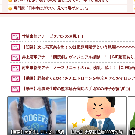
専門家「日本車はダサい、見てて恥ずかしい」
【ネタバレ】 ワンピース、ルフィ絶体絶命の超展開ｗｗｗｗ...
【速報】 専門家「イオンモール熊本の爆心地に”こんなもの...
新メンバーの生写真ｷﾀ━━━(ﾟ∀ﾟ)━━━!!
竹﨑由佳アナ ピタパンのお尻！！
広末涼子、『THE TIME』に出演 芸能活動再開後、...
【朗報】次に写真集を出すのは正源司陽子という風潮wwwwww
井上清華アナ 「朗読劇」ヴィジュアル撮影！！【GIF動画あり
河出奈都美アナ ノースリニットの●●、横乳、脇！！【GIF動
【動画】野菜売りのおじさんにドローンを特攻させるおそロシ
【動画】地震発生時の熊本総合病院の手術室の様子が(((ﾟДﾟ)))
【動画】両方馬鹿（笑）ミニストップでトラックと衝突したドラ
ペレスとキャデラックF1の契約は2026年の1年のみ、2027年
飼いネコと添い寝するのが理想なんです。 ネコが自分から布団
祭りって謎だよな、誰が神輿担いでるの？屋台出店してる奴ら
【画像】めざましテレビ、15歳
【悲報】大卒初任給600万の時
日