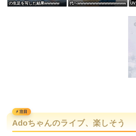
の生足を写した結果wwwww
代へwwwwwwwwwwwwwwww
U
【衝撃画像】中学生「先生！水泳で水着になるのイヤです！」先生
www
お前ら急げ！怪しい外人みつけたら法務省にタレコミしてみろ
【画像】宇垣美里「学生時代は全然モテなかったです」←これほんまかぁ
【画像】完全オフの佐々木希、●●スを隠すことができてないww
Adoちゃんのライブ、楽しそう