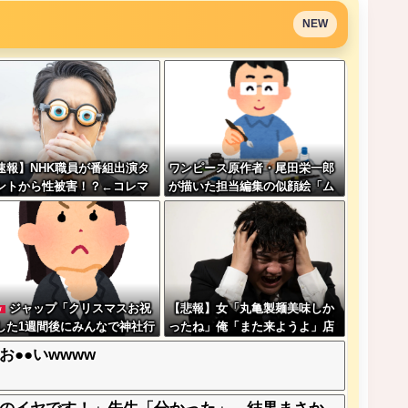
NEW
速報】NHK職員が番組出演タ
ワンピース原作者・尾田栄一郎
ントから性被害！？←コレマ
が描いた担当編集の似顔絵「ム
ならヤバくねーか？
ダに東大卒」
ジャップ「クリスマスお祝
【悲報】女「丸亀製麺美味しか
W
した1週間後にみんなで神社行
ったね」俺「また来ようよ」店
ます」←これ
員「お会計2380円になりまー
お●●いwwww
す」→その後『こう』なったん
だが俺悪くないよ
な？？？？？？？？