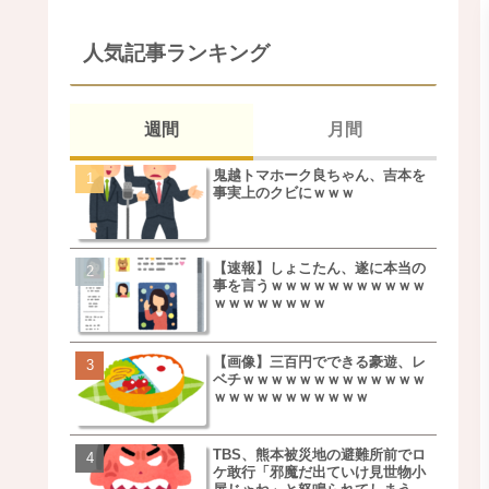
人気記事ランキング
週間
月間
鬼越トマホーク良ちゃん、吉本を
松本若菜(42歳)とかいう
事実上のクビにｗｗｗ
た美人おばさん女優ｗｗ
ｗ
【速報】しょこたん、遂に本当の
鬼越トマホーク良ちゃん
事を言うｗｗｗｗｗｗｗｗｗｗｗ
事実上のクビにｗｗｗ
ｗｗｗｗｗｗｗｗ
【画像】三百円でできる豪遊、レ
【画像】キモいオジサン
ベチｗｗｗｗｗｗｗｗｗｗｗｗｗ
服一覧がこちらｗｗｗｗ
ｗｗｗｗｗｗｗｗｗｗｗ
ｗ
TBS、熊本被災地の避難所前でロ
【速報】しょこたん、遂
ケ敢行「邪魔だ出ていけ見世物小
事を言うｗｗｗｗｗｗｗ