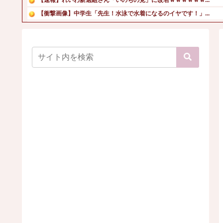
【衝撃画像】中学生「先生！水泳で水着になるのイヤです！」...
ジャグラーやってる奴ってヤバいの多すぎじゃね？？？
陰謀論者と話せるようになるキーワード辞典つくろう→
学校からプールが消え“泳げない子ども”が増えている「クロ...
【動画】AV女優の乳とケツがとんでもくヤバイｗ