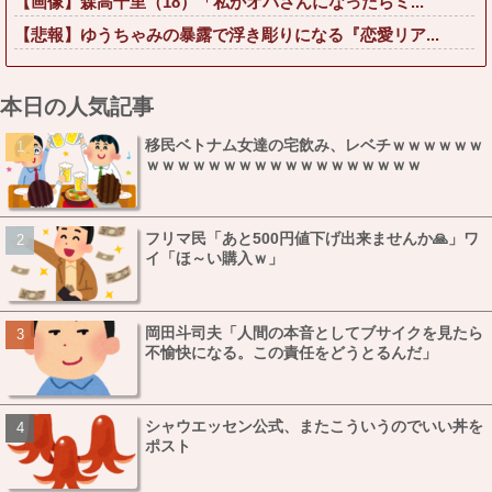
【画像】森高千里（18）「私がオバさんになったらミ...
【悲報】ゆうちゃみの暴露で浮き彫りになる『恋愛リア...
本日の人気記事
移民ベトナム女達の宅飲み、レベチｗｗｗｗｗｗ
ｗｗｗｗｗｗｗｗｗｗｗｗｗｗｗｗｗｗ
フリマ民「あと500円値下げ出来ませんか🙏」ワ
イ「ほ～い購入ｗ」
岡田斗司夫「人間の本音としてブサイクを見たら
不愉快になる。この責任をどうとるんだ」
シャウエッセン公式、またこういうのでいい丼を
ポスト