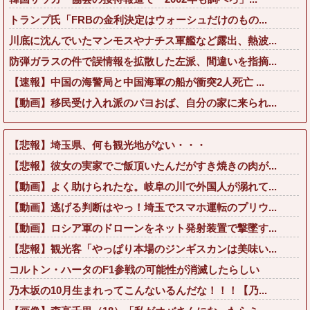
トランプ氏「FRBの金利決定はウォーシュだけのもの...
川底に沈んでいたマンモスやナチス軍艦など露出、熱波...
防弾ガラスの件で誤情報を拡散した左派、間違いを指摘...
【速報】中国の海警局と中国海軍の船が衝突2人死亡 ...
【動画】移民受け入れ派のパヨおば、自分の家に来られ...
【悲報】埼玉県、何も観光地がない・・・
【悲報】彼女の実家でご飯頂いたんだがすき焼きの肉が...
【動画】よく助けられたな。岐阜の川で外国人が溺れて...
【動画】逃げる判断はやっ！埼玉でスマホ運転のプリウ...
【動画】ロシア軍のドローンをネット発射装置で撃墜す...
【悲報】観光客「やっぱり本場のジンギスカンは美味い...
コルトン・ハータのF1参戦の可能性が消滅したらしい
乃木坂の10月生まれってこんないるんだな！！！【乃...