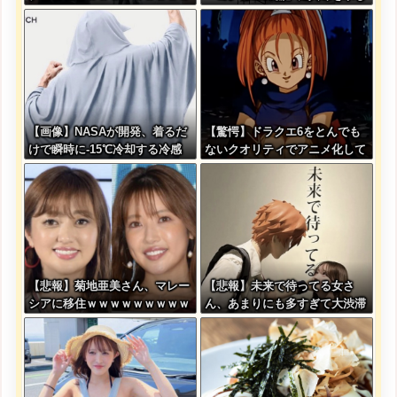
ｗｗｗｗｗｗｗｗｗｗｗｗｗｗ
始める・・・
ｗｗｗ
【画像】NASAが開発、着るだ
【驚愕】ドラクエ6をとんでも
けで瞬時に-15℃冷却する冷感
ないクオリティでアニメ化して
ポンチョが3,980円ｗｗｗｗｗ
しまったAI動画がこちらｗｗｗ
ｗｗ
【悲報】菊地亜美さん、マレー
【悲報】未来で待ってる女さ
シアに移住ｗｗｗｗｗｗｗｗｗ
ん、あまりにも多すぎて大渋滞
ｗｗｗｗｗｗｗｗｗｗｗｗｗｗ
に????
ｗｗ