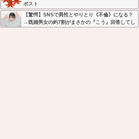
ポスト
【驚愕】SNSで異性とやりとり《不倫》になる？
→既婚男女の約7割がまさかの『こう』回答してし
まうw w w w w w w w