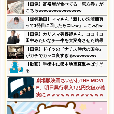
w w w w w w w w
【画像】富裕層が食べてる「恵方巻」が
こちらwwwwwwwwwwwww
【爆笑動画】ママさん「新しい洗濯機買
って1発目に回したらコレw」←こwれw
はw w w w w w w w w w
【画像】カリスマ美容師さん、ココリコ
田中みたいなチー牛を大変身させた結果
がこちらw w w w w w w w w w w
【画像】ドイツの『ナチス時代の国会』
がガチでカッコ良すぎるwwwwwww
【動画】手術中に熊本地震直撃やばすぎ
る
劇場版映画ちいかわTHE MOVI
E、明日興行収入1兆円突破が確
実にｗｗｗｗｗｗｗｗｗｗｗｗ
ｗ