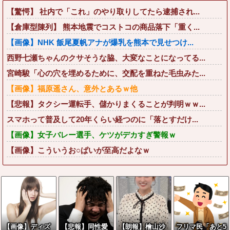
【驚愕】 社内で「これ」のやり取りしてたら逮捕され...
【倉庫型陳列】 熊本地震でコストコの商品落下「重く...
【画像】NHK 飯尾夏帆アナが爆乳を熊本で見せつけ...
西野七瀬ちゃんのクサそうな脇、大変なことになってる...
宮崎駿「心の穴を埋めるために、交配を重ねた毛虫みた...
【画像】福原遥さん、意外とあるｗ他
【悲報】タクシー運転手、儲かりまくることが判明ｗｗ...
スマホって普及して20年くらい経つのに「落とすだけ...
【画像】女子バレー選手、ケツがデカすぎ警報ｗ
【画像】こういうお○ぱいが至高だよなｗ
【画像】ディズ
【悲報】同性愛
【朗報】檜山沙
フリマ民「あと5