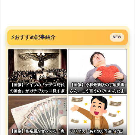
⚡
おすすめ記事紹介
NEW
【画像】ドイツの『ナチス時代
【画像】令和最新版の宇垣美里
の国会』がガチでカッコ良すぎ
さん←こう言うのでいいんだよ
るwwwwwww
が目一杯詰まってると話題にw
w w w w w w w w
【画像】富裕層が食べてる「恵
フリマ民「あと500円値下げ出