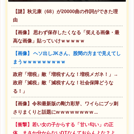
【謎】秋元康（68）が20000曲の作詞ができた理
由
【画像】 思わず保存したくなる「笑える画像・最
高な画像」貼っていけｗｗｗｗｗ
【画像】 ヘソ出しJKさん、股間の方まで見えてし
まうｗｗｗｗｗｗｗｗｗ
政府「増税」敵「増税すんな！増税メガネ！」→
政府「減税」敵「減税すんな！社会保障どうな
る！」
【画像】令和最新版の剛力彩芽、ワイらにブッ刺
さりまくりと話題にw w w w w w w w ...
【衝撃】若い女の子からする「甘い匂い」の正
体、まさか分からないDTなんておらんよな？よ