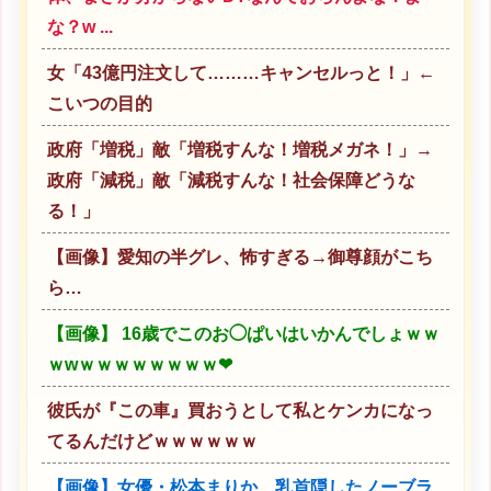
な？w ...
女「43億円注文して………キャンセルっと！」←
こいつの目的
政府「増税」敵「増税すんな！増税メガネ！」→
政府「減税」敵「減税すんな！社会保障どうな
る！」
【画像】愛知の半グレ、怖すぎる→御尊顔がこち
ら…
【画像】 16歳でこのお◯ぱいはいかんでしょｗｗ
ｗwｗｗｗｗｗｗｗｗ❤
彼氏が『この車』買おうとして私とケンカになっ
てるんだけどｗｗｗｗｗｗ
【画像】女優・松本まりか、乳首隠したノーブラ