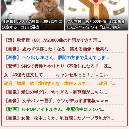
【速報】ルフィの幹部、懲役20年に
フリマ民「あと500円値下げ出来ま
決定する←コレは妥当
せんか????」ワイ「ほ～い購入
か？？？？？？？
ｗ」
【謎】秋元康（68）が20000曲の作詞ができた理...
【画像】 思わず保存したくなる「笑える画像・最高な...
【画像】 ヘソ出しJKさん、股間の方まで見えてしま...
【驚愕】SNSで異性とやりとり《不倫》になる？→既...
女「43億円注文して………キャンセルっと！」←こい...
政府「増税」敵「増税すんな！増税メガネ！」→政府「...
【画像】愛知の半グレ、怖すぎる→御尊顔がこちら…
【画像】 女子バレー選手、ケツがデカすぎ警報ｗｗｗ
【動画】 K-POPアイドルさん、生配信中にメンバ...
【画像】女優・松本まりか、乳首隠したノーブラ乳がH...