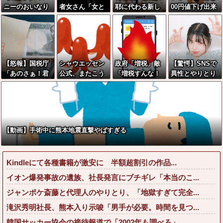
ニーのおいなり
者女さん「女と
耶に代わる新し
00円値下げ出来
巻（600円）、
付き合うの地獄
い弱者男性の姫
ませんか????」
流石にアレすぎ
すぎる、男はど
が発見される///
ワイ「ほ～い購
て賛否両論の大
うやって耐えて
入ｗ」
炎上をしてしま
んの？」←コレ
うw w w w w w
は同意せざるお
【怒報】国税庁
シャウエッセン
政府「増税」敵
【驚愕】SNSで
w
えないと話題に
「あのさぁ！君
公式、またこう
「増税すんな！
異性とやりとり
らがちゃんと納
いうのでいい丼
増税メガネ！」
《不倫》にな
税してくれない
をポスト
→政府「減税」
る？→既婚男女
とこうなっちゃ
敵「減税すん
の約7割がまさか
うけどどうす
な！社会保障ど
の『こう』回答
る？！」←これ
うなる！」
してしまうw w
【動画】手術中に熊本地震直撃やばすぎる
w w w w w w w
w w w w w w
w
Kindleにて各種書籍が激安に 半額超割引の作品...
イオン爆発事故の遺族、社長発言にブチギレ「本当のこ...
ジャンポケ斎藤と代理人のやりとり、「地獄すぎて完全...
滝沢秀明社長、熊本入り示唆「男手が必要。時間を見つ...
韓国サッカー協会の接待報道で「2002年も調べろ」...