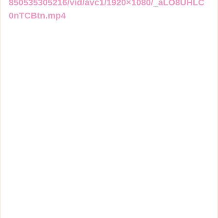
850535305216/vid/avc1/1920×1080/_aLO8UHLC
0nTCBtn.mp4