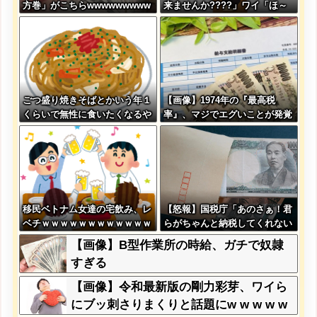
方巻」がこちらwwwwwwwww
来ませんか????」ワイ「ほ～
wwww
い購入ｗ」
ごつ盛り焼きそばとかいう年１
【画像】1974年の『最高税
くらいで無性に食いたくなるや
率』、マジでエグいことが発覚
つｗｗｗｗｗｗｗｗ
wwww
移民ベトナム女達の宅飲み、レ
【怒報】国税庁「あのさぁ！君
ベチｗｗｗｗｗｗｗｗｗｗｗｗ
らがちゃんと納税してくれない
ｗｗｗｗｗｗｗｗｗｗｗｗ
とこうなっちゃうけどどうす
【画像】B型作業所の時給、ガチで奴隷
る？！」←これw w w w w w
すぎる
w w
【画像】令和最新版の剛力彩芽、ワイら
にブッ刺さりまくりと話題にw w w w w