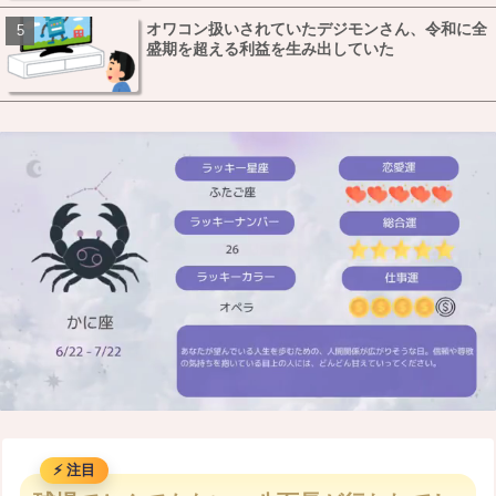
オワコン扱いされていたデジモンさん、令和に全
盛期を超える利益を生み出していた
M
u