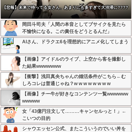
【悲報】未来で待ってる女さん、あまりにも多すぎて大渋滞に????
岡田斗司夫「人間の本音としてブサイクを見たら
不愉快になる。この責任をどうとるんだ」
AIさん、ドラクエ6を理想的にアニメ化してしまう
【画像】アイドルのライブ、上空から客を撮影し
た結果wwwwwww
【衝撃】浅田真央ちゃんの婚活条件がこちら←む
しろコレは普通じゃね？w w w w w w w w
【画像】チー牛が好きなコンテンツ一覧wwwwww
wwwww
女「43億円注文して………キャンセルっと！」←
こいつの目的
シャウエッセン公式、またこういうのでいい丼を