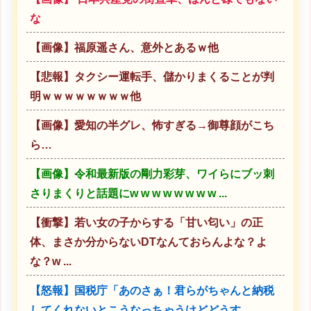
な
【画像】福原遥さん、意外とあるｗ他
【悲報】タクシー運転手、儲かりまくることが判
明ｗｗｗｗｗｗｗｗ他
【画像】愛知の半グレ、怖すぎる→御尊顔がこち
ら…
【画像】令和最新版の剛力彩芽、ワイらにブッ刺
さりまくりと話題にw w w w w w w w ...
【衝撃】若い女の子からする「甘い匂い」の正
体、まさか分からないDTなんておらんよな？よ
な？w ...
【怒報】国税庁「あのさぁ！君らがちゃんと納税
してくれないとこうなっちゃうけどどうす