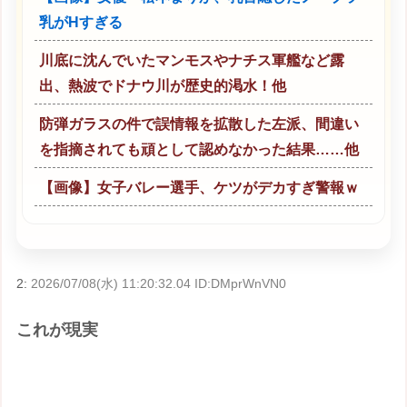
乳がHすぎる
川底に沈んでいたマンモスやナチス軍艦など露
出、熱波でドナウ川が歴史的渇水！他
防弾ガラスの件で誤情報を拡散した左派、間違い
を指摘されても頑として認めなかった結果……他
【画像】女子バレー選手、ケツがデカすぎ警報ｗ
2:
2026/07/08(水) 11:20:32.04 ID:DMprWnVN0
これが現実