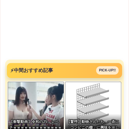
⚡
中間おすすめ記事
PICK-UP!!
【衝撃動画】令和のJS、レベ
【驚愕】動物さんたち、一斉に
チｗｗｗｗｗｗｗｗｗｗｗｗｗ
「コンビニの棚」に興味を示し