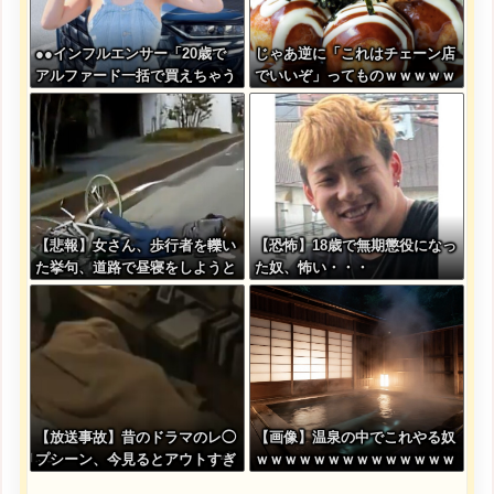
●●インフルエンサー「20歳で
じゃあ逆に「これはチェーン店
アルファード一括で買えちゃう
でいいぞ」ってものｗｗｗｗｗ
私って素敵」
ｗｗｗ
【悲報】女さん、歩行者を轢い
【恐怖】18歳で無期懲役になっ
た挙句、道路で昼寝をしようと
た奴、怖い・・・
してしまう
【放送事故】昔のドラマのレ◯
【画像】温泉の中でこれやる奴
プシーン、今見るとアウトすぎ
ｗｗｗｗｗｗｗｗｗｗｗｗｗｗ
る・・・
ｗｗ