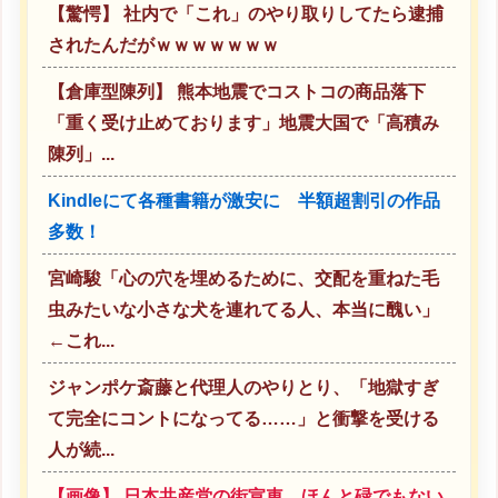
【驚愕】 社内で「これ」のやり取りしてたら逮捕
されたんだがｗｗｗｗｗｗｗ
【倉庫型陳列】 熊本地震でコストコの商品落下
「重く受け止めております」地震大国で「高積み
陳列」...
Kindleにて各種書籍が激安に 半額超割引の作品
多数！
宮崎駿「心の穴を埋めるために、交配を重ねた毛
虫みたいな小さな犬を連れてる人、本当に醜い」
←これ...
ジャンポケ斎藤と代理人のやりとり、「地獄すぎ
て完全にコントになってる……」と衝撃を受ける
人が続...
【画像】 日本共産党の街宣車、ほんと碌でもない