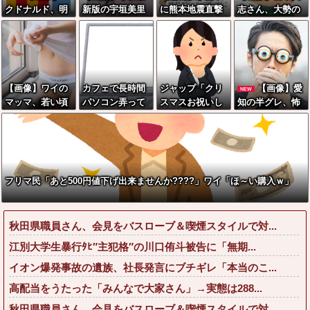
クドナルド、明
新版の宇垣美里
に熊本地震直撃
志さん、大勢の
日から発売のポ
さん←こう言う
した動画がやば
若いファンに囲
ケモンハッピー
のでいいんだよ
すぎると話題
まれてご満
セットに個数制
が目一杯詰まっ
に・・・
悦・・・
限を設けるｗｗ
てると話題にw
ｗ
w w w w w w w
【画像】ワイの
カフェで長時間
ジャップ「クリ
【画像】愛
NEW
w
マッマ、若い頃
パソコン弄って
スマスお祝いし
知の半グレ、怖
はめちゃめちゃ
いる奴の正体
た1週間後にみん
すぎる→御尊顔
えっちな美人だ
なで神社行きま
がこちら…
ったwwwww
す」←これ
フリマ民「あと500円値下げ出来ませんか????」ワイ「ほ～い購入ｗ」
秋田県職員さん、会見をバスローブ＆喫煙スタイルで対...
江別大学生暴行ﾀﾋ″主犯格″の川口侑斗被告に「無期...
イオン爆発事故の遺族、社長発言にブチギレ「本当のこ...
高配当をうたった「みんなで大家さん」→実態は288...
秋田県職員さん、会見をバスローブ＆喫煙スタイルで対...