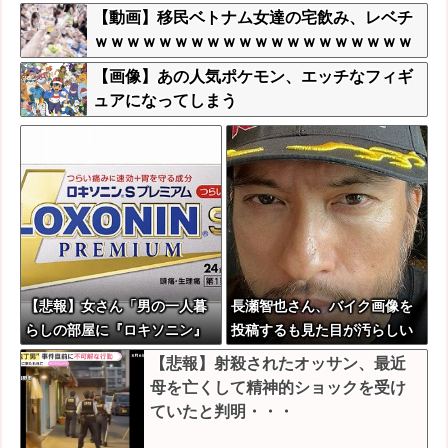
明・・・
【動画】移民ベトナム女達の宅飲み、レベチ
ｗｗｗｗｗｗｗｗｗｗｗｗｗｗｗｗｗｗｗｗ
ｗｗｗｗ
【画像】あの人気ポケモン、エッチなフィギ
ュアになってしまう
【悲報】女さん「男の一人暮
長瀬智也さん、バイク画像を
らしの部屋に『ロキソニン』
投稿するも見た目が汚らしい
が置いてあったら浮気確定で
とネットの女性たちから批
【悲報】射殺されたオッサン、最近
す」
判…謝罪
母を亡くして精神的ショックを受け
ていたと判明・・・