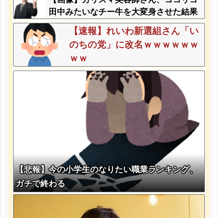
田中みたいなチー牛を大変身させた結果
がこちらw w w w w w w w w w w
【速報】れいわ新選組さん「い
のちの党」に改名ｗｗｗｗｗｗ
ｗｗ
【悲報】今の小学生のなりたい職業ランキング、
ガチで終わる