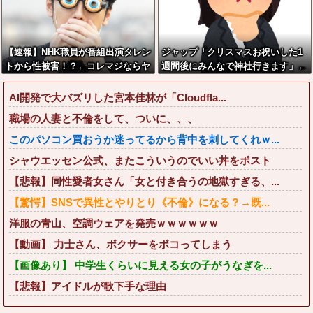
【速報】NHK職員が番組出演タレン
ジャップ「クリスマスお祝いした1
トから性被害！？←コレマジならヤ
週間後にみんなで神社行きます」←
バくねーか？
これ
AI開発で大バズリした宮本佳林が「Cloudfla...
職場の人妻と不倫をして、ついに、、、
このパソコン買おうか迷ってるから背中を刺してくれｗ...
シャウエッセン公式、またこういうのでいい丼をポスト
【悲報】同性愛者女さん「女と付き合うの地獄すぎる、...
【驚愕】SNSで異性とやりとり《不倫》になる？→既...
洋服の青山、空調ウェアを発売ｗｗｗｗｗｗ
【動画】 力士さん、ボクサーをボコってしまう
【画像あり】 中学生くらいに見える女の子がうなぎを...
【悲報】アイドルが歌下手な理由