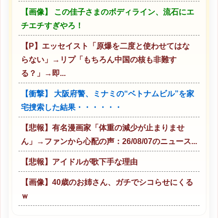
【画像】 この佳子さまのボディライン、流石にエ
チエチすぎやろ！
【P】エッセイスト「原爆を二度と使わせてはな
らない」→リプ「もちろん中国の核も非難す
る？」→即...
【衝撃】 大阪府警、ミナミの“ベトナムビル”を家
宅捜索した結果・・・・・・
【悲報】有名漫画家「体重の減少が止まりませ
ん」→ファンから心配の声：26/08/07のニュース...
【悲報】アイドルが歌下手な理由
【画像】40歳のお姉さん、ガチでシコらせにくる
ｗ