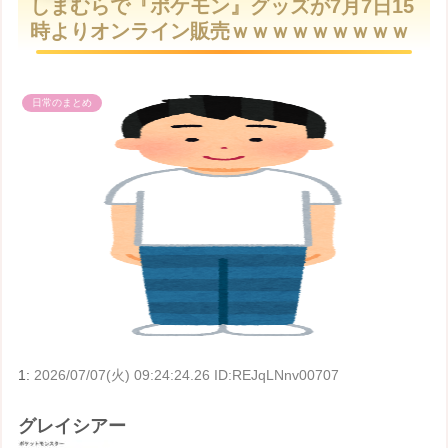
しまむらで『ポケモン』グッズが7月7日15
t
時よりオンライン販売ｗｗｗｗｗｗｗｗｗ
e
日常のまとめ
1:
2026/07/07(火) 09:24:24.26 ID:REJqLNnv00707
グレイシアー