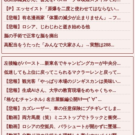
【P】エッセイスト「原爆を二度と使わせてはならない...
【悲報】有名漫画家「体重の減少が止まりません」→フ...
【悲報】ロシア、じわじわと逝き始める他
脳の手術で正常な脳を摘出
高配当をうたった「みんなで大家さん」→実態は288...
左後輪がバースト…新東名でキャンピングカーが中央分...
低迷しても上位に戻ってこられるマクラーレンと戻って...
【悲報】観光客「やっぱり本場のジンギスカンは美味い...
【悲報】生成AIさん、大学の教育現場をめちゃくちゃ...
｢格なむチャンネル｣ 名古屋飯編公開ｷﾀ━(ﾟ∀ﾟ...
【悲報】カズレーザー、車の任意保険にブチギレてしま...
【動画】両方馬鹿（笑）ミニストップでトラックと衝突...
【動画】ロシアの空挺兵、パラシュートが開かずに墜落...