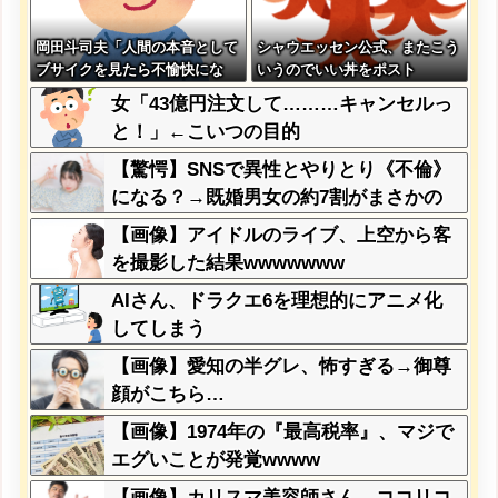
岡田斗司夫「人間の本音として
シャウエッセン公式、またこう
ブサイクを見たら不愉快にな
いうのでいい丼をポスト
る。この責任をどうとるんだ」
女「43億円注文して………キャンセルっ
と！」←こいつの目的
【驚愕】SNSで異性とやりとり《不倫》
になる？→既婚男女の約7割がまさかの
『こう』回答してしまうw w w w w w w
【画像】アイドルのライブ、上空から客
w
を撮影した結果wwwwwww
AIさん、ドラクエ6を理想的にアニメ化
してしまう
【画像】愛知の半グレ、怖すぎる→御尊
顔がこちら…
【画像】1974年の『最高税率』、マジで
エグいことが発覚wwww
【画像】カリスマ美容師さん、ココリコ