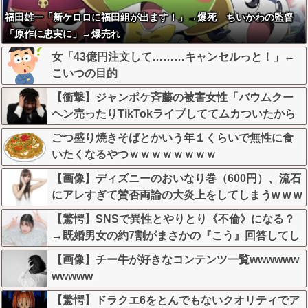
福田雄一「新ケロロに福田組が出ます！」→爆死 ちいかわの監督
「原作に忠実に」→爆売れ
女「43億円注文して………キャンセルっと！」←
こいつの目的
【衝撃】ジャンポケ斉藤の被害女性「バウムクー
ヘン売ったりTikTokライブしててムカついたから
示談しなかった」←コレってさ…
ごつ盛り焼きそばとかいう年１くらいで無性に食
いたくなるやつｗｗｗｗｗｗｗｗ
【画像】ディズニーのおいなり巻（600円）、流石
にアレすぎて賛否両論の大炎上をしてしまうw w w
w w w w
【驚愕】SNSで異性とやりとり《不倫》になる？
→既婚男女の約7割がまさかの『こう』回答してし
まうw w w w w w w w
【画像】チー牛が好きなコンテンツ一覧wwwwww
wwwww
【驚愕】ドラクエ6をとんでもないクオリティでア