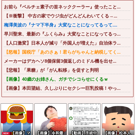
お前ら『ペルチェ素子の首ネッククーラー』使ったこと...
【※衝撃】 中古の家でウジ虫がどんどんわいてくる→...
梅澤美波の『ナマ下半身』大変なことになってるって....
早川聖来、最新の『ふくらみ』大変なことになってるっ...
【人口激変】日本人が減り「外国人が増えた」自治体ラ...
【怒報】国税庁「あのさぁ！君らがちゃんと納税してく...
メーカーはデカヘソ8個保留3個返しのミドル機を出せ...
【悲報】「果糖」が「がん転移」を促すと判明
【画像】40歳のお姉さん、ガチでシコらせにくるｗ
【画像】本田望結、久しぶりにセクシー巨乳投稿！やっ...
【画像】マ
【画像】令和最
【動画】手術中
【画像】松本人
NEW