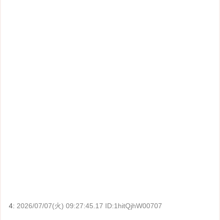
4:
2026/07/07(火) 09:27:45.17 ID:1hitQjhW00707