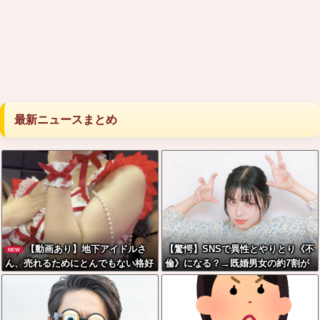
最新ニュースまとめ
【動画あり】地下アイドルさ
【驚愕】SNSで異性とやりとり《不
NEW
ん、売れるためにとんでもない格好
倫》になる？→既婚男女の約7割が
でここまでしなきゃいけないと判明
まさかの『こう』回答してしまうw
ｗｗｗｗｗ
w w w w w w w