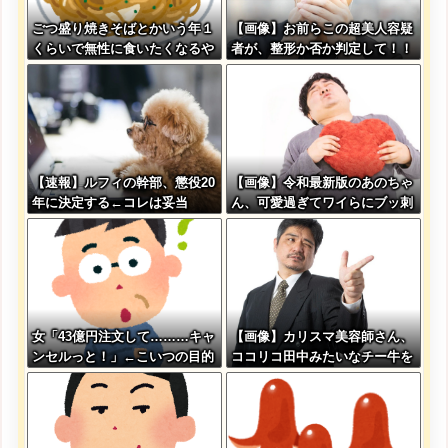
ごつ盛り焼きそばとかいう年１
【画像】お前らこの超美人容疑
くらいで無性に食いたくなるや
者が、整形か否か判定して！！
つｗｗｗｗｗｗｗｗ
→画像がこちらw w w w w w
w w w w
【速報】ルフィの幹部、懲役20
【画像】令和最新版のあのちゃ
年に決定する←コレは妥当
ん、可愛過ぎてワイらにブッ刺
か？？？？？？？
さりまくりw w w w w w
女「43億円注文して………キャ
【画像】カリスマ美容師さん、
ンセルっと！」←こいつの目的
ココリコ田中みたいなチー牛を
大変身させた結果がこちらw w
w w w w w w w w w