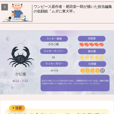
ワンピース原作者・尾田栄一郎が描いた担当編集
の似顔絵「ムダに東大卒」
M
u