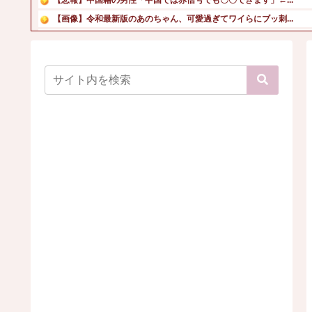
【画像】令和最新版のあのちゃん、可愛過ぎてワイらにブッ刺...
世界の「変わった自動販売機」を貼っていく【珍百景】
PCパーツ高すぎて自作する人減ってるよな
【画像】メキシコのお天気キャスター、エロすぎｗ
YouTubeってほぼエロサイトだよな 開くといつもチア...