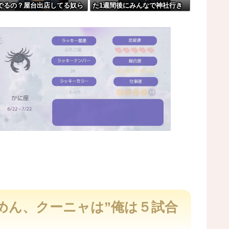
でるの？屋台出店してる奴ら
た1週間後にみんなで神社行き
結果がこちらw w w w w w w
誰の許可を得て商売してる
ます」←これ
？
た軽バンの車載。
レコが（ノ∇`）
M
u
t
めん、クーニャは”俺は５試合
e