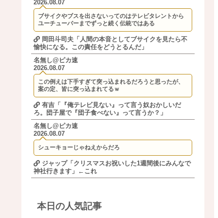
2026.08.07
ブサイクやブスを出さないってのはテレビタレントから
ユーチューバーまでずっと続く伝統ではある
岡田斗司夫「人間の本音としてブサイクを見たら不
愉快になる。この責任をどうとるんだ」
名無し@ピカ速
2026.08.07
この例えは下手すぎて突っ込まれるだろうと思ったが、
案の定、皆に突っ込まれてるｗ
有吉「『俺テレビ見ない』って言う奴おかしいだ
ろ。団子屋で『団子食べない』って言うか？」
名無し@ピカ速
2026.08.07
シューキョーじゃねえからだろ
ジャップ「クリスマスお祝いした1週間後にみんなで
神社行きます」←これ
本日の人気記事