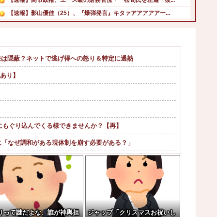
【速報】影山優佳（25）、『爆弾発言』キタァアアアアアー...
昨季60本塁打・OPS.948の『カル・ローリー』さんの...
【動画】あのちゃん、放送事故を起こしてしまうｗｗｗｗｗｗ...
豊臣秀吉と徳川家康 どちらが強かったの他
表は隠蔽？ネットで逃げ得への怒り＆特定に過熱
【悲報】札幌オリンピック、８割が賛成・・・・他
画あり】
【動画】手術中に熊本地震直撃した動画がやばすぎると話題に...
ロシア海軍の太平洋艦隊、日本海やオホーツク海で軍事演習開...
にもぐり込んでくる様できませんか？【再】
に「なぜ調和がある現体制を崩す必要がある？」
」 俺「188人です」 面接官「どういう風に考...
？w w w w w w w w
ー過ぎてワイらにブッ刺さりまくりw w w ...
刑←これ…
りって謎だよな、誰が神輿担
ジャップ「クリスマスお祝いし