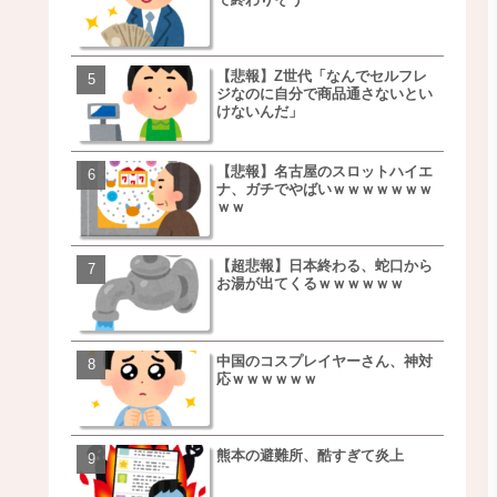
ｗｗｗｗｗｗｗｗ
【悲報】Z世代「なんでセルフレ
【朗報】NOギルティ炭酸
ジなのに自分で商品通さないとい
ｗｗｗｗｗｗｗｗｗｗｗ
けないんだ」
【悲報】名古屋のスロットハイエ
【画像】例の梨を5000個
ナ、ガチでやばいｗｗｗｗｗｗｗ
家さん、少し流れが変わ
ｗｗ
【超悲報】日本終わる、蛇口から
【悲報】日本、ついに駅
お湯が出てくるｗｗｗｗｗｗ
段が限界突破ｗｗｗｗｗ
ｗｗｗｗ
中国のコスプレイヤーさん、神対
【悲報】すき家、炎上ｗ
応ｗｗｗｗｗｗ
ｗｗｗｗｗｗｗｗｗｗｗ
ｗｗｗ
熊本の避難所、酷すぎて炎上
【画像】三百円でできる
ベチｗｗｗｗｗｗｗｗｗ
ｗｗｗｗｗｗｗｗｗｗｗ