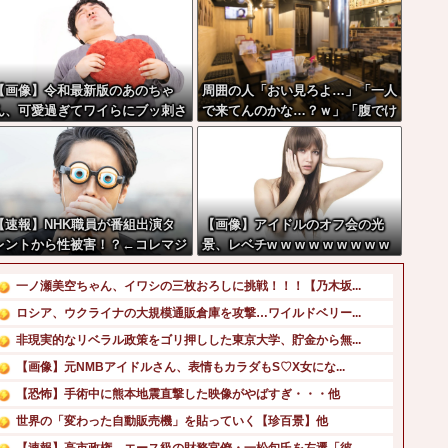
【画像】令和最新版のあのちゃ
周囲の人「おい見ろよ…」「一人
ん、可愛過ぎてワイらにブッ刺さ
で来てんのかな…？ｗ」「腹でけ
りまくりw w w w w w
ーｗ」一人焼肉ワイ「……
ッ…！」
【速報】NHK職員が番組出演タ
【画像】アイドルのオフ会の光
レントから性被害！？←コレマジ
景、レベチw w w w w w w w w
ならヤバくねーか？
w w
一ノ瀬美空ちゃん、イワシの三枚おろしに挑戦！！！【乃木坂...
ロシア、ウクライナの大規模通販倉庫を攻撃…ワイルドベリー...
非現実的なリベラル政策をゴリ押しした東京大学、貯金から無...
【画像】元NMBアイドルさん、表情もカラダもS♡X女にな...
【恐怖】手術中に熊本地震直撃した映像がやばすぎ・・・他
世界の「変わった自動販売機」を貼っていく【珍百景】他
【速報】高市政権、エース級の財務官僚・一松旬氏を左遷「彼...