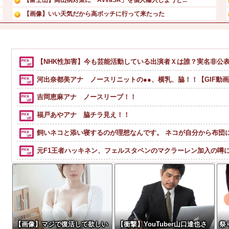
【画像】いい天気だから高ボッチに行って来たった
【画像】 北海道の1500万の中古物件、レベチｗｗｗｗｗ...
【画像】24歳の人妻さん、露天風呂で撮られるｗｗｗｗｗ...
小野田華凛ちゃんの魅力を語りたい
【NHK性加害】今も芸能活動している出演者Ｘは誰？実名非公
【画像】NHKに出た仙台育英の野球部JKマネージャー、ガ...
河出奈都美アナ ノースリニットの●●、横乳、脇！！【GIF動
吉岡恵麻アナ ノースリーブ！！
福戸あやアナ 脇チラ見え！！
飼いネコと添い寝するのが理想なんです。 ネコが自分から布団
元F1王者ハッキネン、フェルスタペンのマクラーレン加入の噂
【ファ！？】面接官「日本に刀鍛冶は何人いるか推定してください
【画像】宇垣美里「学生時代は全然モテなかったです」←これほんまかぁ
【画像】タトゥーだらけの美人海鮮料理人、現る！！←コレはセクシ
【緊急】お笑いジャングルポケット斉藤慎二被告に懲役7年の求
【画像】マジで復活して欲しい
【衝撃】YouTuber山口達也さ
祭