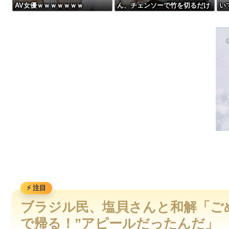
AV女優ｗｗｗｗｗｗｗ
ん、チェンソーで竹を切るだけ
い
【画像】「マスク美人さん、また我々を欺く」←海外でも流行りだした
で600万再生を突破してしまう
は
←正直、こう言うのでいいんだ
の
【動画】首都高で4tトラックが原因の玉突き事故に巻き込まれ
よなw w w w w w w w
【動画】地震発生時の熊本総合病院の手術室の様子が(((ﾟДﾟ)))
【動画】両方馬鹿（笑）ミニストップでトラックと衝突したドラ
ブラジル民、塩貝さんと和解「ご
で帰る！”アピールだったんだ」