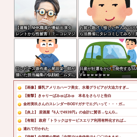
【速報】NHK職員が番組出演タ
お前ら急げ！怪しい外人みつけ
レントから性被害！？←コレマジ
ら法務省にタレコミしてみろ！
ならヤバくねーか？
外と仕事するぞ？
ワンピース原作者・尾田栄一郎が
日産が社運をかけて発売するSU
描いた担当編集の似顔絵「ムダに
Vｗｗｗｗｗｗｗ
東大卒」
【画像】爆乳アメリカハーフ美女、水着グラビアが大迫力すぎ...
【衝撃】きゃりーぱみゅぱみゅ 本名をさらりと告白
金村美玖さんのスレンダーBODYガチでエグいって・・・ガ...
【炎上】 居酒屋『6人で4939円』の会計に賛否→なんG...
【有能】 政府「トラックはサービスエリア利用有料化すれば...
連れて行かれた
【悲報】中国籍の男性「中国では赤信号でも〇〇できます」←...