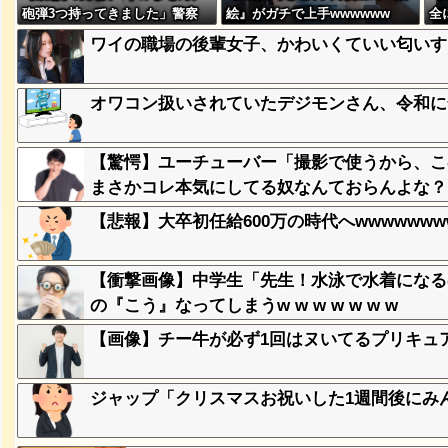
砲弾3つ持ってきました」警察
絵』がガチで上手wwwwww
全
「！？」自衛隊「！？」→結果
w 
ワイの職場の後輩女子、かわいくていい匂いす
w w w w w w w w
、登場
ｗ
オワコン扱いされていたデジモンさん、令和に
失った農
【驚愕】ユーチューバー「撮影で使うから、こ
ってくる
まさかコレ本気にしてる奴なんておらんよな？よな？w 
【悲報】大卒初任給600万の時代へwwwwwwww
そばの値
ｗｗｗｗ
【衝撃画像】中学生「先生！水泳で水着になる
の『こう』なってしまうw w w w w w w
ｗｗｗｗ
【画像】チー牛が必ず1回はヌいてるプリキュ
ｗｗｗｗ
ジャップ「クリスマスお祝いした1週間後にみ
豪遊、レ
ｗｗｗｗ