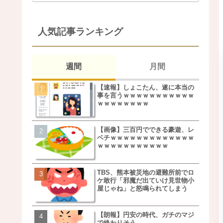
人気記事ランキング
週間
月間
【速報】しょこたん、遂に本当の
松本若菜(42歳)とかいう
事を言うｗｗｗｗｗｗｗｗｗｗｗ
た美人おばさん女優ｗｗ
ｗｗｗｗｗｗｗｗ
ｗ
【画像】三百円でできる豪遊、レ
鬼越トマホーク良ちゃん
ベチｗｗｗｗｗｗｗｗｗｗｗｗｗ
事実上のクビにｗｗｗ
ｗｗｗｗｗｗｗｗｗｗｗ
TBS、熊本被災地の避難所前でロ
【画像】キモいオジサン
ケ敢行「邪魔だ出ていけ見世物小
服一覧がこちらｗｗｗｗ
屋じゃね」と怒鳴られてしまう
ｗ
【朗報】円安の時代、ガチのマジ
【速報】しょこたん、遂
で終わりそう
事を言うｗｗｗｗｗｗｗ