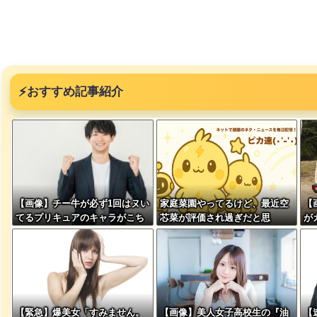
⚡
おすすめ記事紹介
突然現れ
ｗｗｗｗ
、吉本を
【画像】チー牛が必ず1回はヌい
家庭菜園やってるけど、最近空
【
てるプリキュアのキャラがこち
芯菜が評価され過ぎだと思
が
らwww
う！！！！！
w
が着てる
ｗｗｗｗ
に本当の
【緊急】爆美女「すみません。
【画像】美人女子高校生の『油
【
ｗｗｗｗ