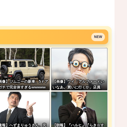
NEW
画像】ジムニーの新車、5ドア
【画像】ワイ「アルファードい
ガチで完全体すぎるwwwww
いなあ。買いに行くか」店員
w
「ほいっ見積もりな！」ワイ
「金額おかしくね？」←お前ら
もそう思うよな？？？？？
速報】へずまりゅうさん、完
【朗報】『ハルヒ』『らき☆す