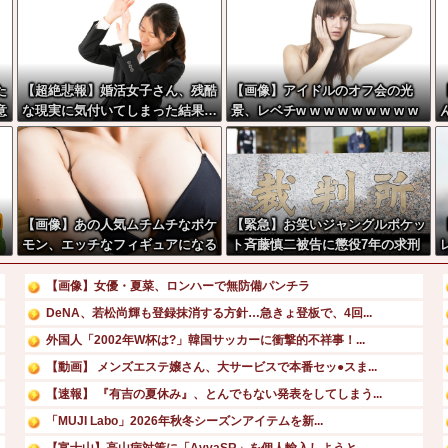
た
【超絶悲報】婚活女子さん、残酷
【画像】アイドルのオフ会の光
意
な現実に気付いてしまった結果…
景、レベチw w w w w w w w w
w w
【画像】あの人気ムチムチなポケ
【緊急】お笑いジャングルポケッ
モン、エッチなフィギュアになる
ト斉藤慎二被告に懲役7年の求刑
←これ…
【画像】女優・夏菜、ロンハーで無防備パンチラ
DeNA、若松尚輝も登録抹消する方針…急きょ登板で、4回...
外国人「2002年W杯は?」韓国サッカーに衝撃的不祥事！...
【動画】 メンズエステ嬢さん、大サービスで本番セッ●スま...
【速報】 『有吉の夏休み』、とんでもない発表をしてしまう...
「MUJI Labo」2026年秋冬シーズンアイテムを新...
【富士山】高山病対策に「AvvaSR」を個人輸入しようと...