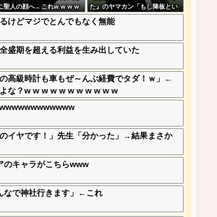
に聖人の顔へ←これw w w w
た』のヤマカン「もし降板とい
w w w
うことになったら、俺が『みい
るけどマジでとんでもなく無能
ちゃんと山田さん』のアニメ監
督やります」
全盛期を超える利益を生み出していた
の高級時計も車もぜ～んぶ経費でタダ！ｗ」←
w w w w w w w w w w
wwwwwwwwwww
のイヤです！」先生「分かった」→結果まさか
アのキャラがこちらwww
んなで神社行きます」←これ