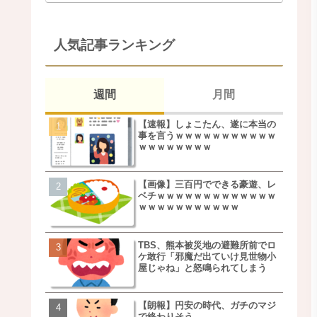
人気記事ランキング
週間
月間
【速報】しょこたん、遂に本当の
松本若菜(42歳)とかいう
事を言うｗｗｗｗｗｗｗｗｗｗｗ
た美人おばさん女優ｗｗ
ｗｗｗｗｗｗｗｗ
ｗ
【画像】三百円でできる豪遊、レ
鬼越トマホーク良ちゃん
ベチｗｗｗｗｗｗｗｗｗｗｗｗｗ
事実上のクビにｗｗｗ
ｗｗｗｗｗｗｗｗｗｗｗ
TBS、熊本被災地の避難所前でロ
【画像】キモいオジサン
ケ敢行「邪魔だ出ていけ見世物小
服一覧がこちらｗｗｗｗ
屋じゃね」と怒鳴られてしまう
ｗ
【朗報】円安の時代、ガチのマジ
【速報】しょこたん、遂
で終わりそう
事を言うｗｗｗｗｗｗｗ