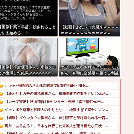
【画像】高市早苗、殺されること
【動画】あたシコ女襲来ｗｗｗｗ
に怯え始める
ｗｗｗｗｗｗｗｗｗｗｗｗｗ
【画像】小倉優香さん、水着グラ
オワコン扱いされていたデジモン
ビア復帰した結果wwwwwww
さん、令和に全盛期を超える利益
を生み出していた
元キャバ嬢MINAさん死亡関連でENHYPEN・NI-K...
【終わり】ガチの国税職員さん、税務調査で詐欺を行い〇億だ...
【カープ実況】秋山翔吾1番センター！先発「森下暢仁vs平...
ジャンポケ斎藤と代理人のやりとり、「地獄すぎて完全にコン...
【速報】ダウンタウン浜田さん、差別発言と受け取られる一言...
海外「あるある！」日本を旅行した外国人が患う新たな症状「...
【画像】ディズニーのおいなり巻（600円）、流石にアレす...