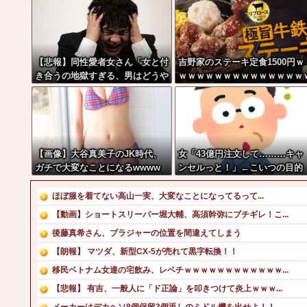
【悲報】同性愛者女さん「女と付
吉野家のステーキ定食1500円ｗ
き合うの地獄すぎる、男はどうや
ｗｗｗｗｗｗｗｗｗｗｗｗｗｗ
って耐えてんの？」←コレは同意
ｗｗｗ
せざるおえないと話題に
【画像】大谷真美子のJK時代、
女「43億円注文して………キャ
ガチで大変なことになるwwww
ンセルっと！」←こいつの目的
ほぼ服を着てない高山一実、大変なことになってるって...
【動画】ショートスリーパー堀大輔、高須幹弥にブチギレ！こ...
後藤真希さん、ブラジャーの位置を間違えてしまう
【朗報】 マツダ、新型CX-5が売れて黒字転換！！
移民ベトナム女達の宅飲み、レベチｗｗｗｗｗｗｗｗｗｗｗｗ...
【悲報】 有吉、一般人に「ド正論」を叩きつけて炎上ｗｗｗ...
メーカーはデカヘソ8個保留3個返しのミドル機を出せよ！！...