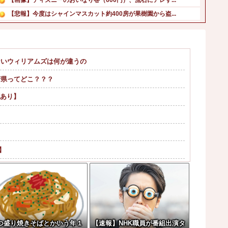
【悲報】今度はシャインマスカット約400房が果樹園から盗...
【衝撃】大阪府警、ミナミの“ベトナムビル”を家宅捜索した...
阪神 小谷野栄一、片山大樹コーチが体調不良でベンチ外、2...
【画像】巨乳まみれのダンス部さん、揺れに揺れてしまうｗｗ...
ないウィリアムズは何が違うの
韓国人「韓国サッカー協会の性接待問題のとんでもない言い訳...
府県ってどこ？？？
ダイアンのじゃない方がユースケさんになってしまっていると...
【悲報】円安容認派「円安は輸出が伸びで日本経済ホクホク！...
画あり】
】
れwはw w w w w w w w...
がまさかの『こう』回答してしまうw w w...
つ盛り焼きそばとかいう年１
【速報】NHK職員が番組出演タ