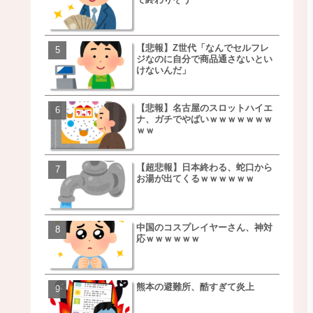
ｗｗｗｗｗｗｗｗ
【悲報】Z世代「なんでセルフレ
【朗報】NOギルティ炭酸
ジなのに自分で商品通さないとい
ｗｗｗｗｗｗｗｗｗｗｗ
けないんだ」
【悲報】名古屋のスロットハイエ
【画像】例の梨を5000個
ナ、ガチでやばいｗｗｗｗｗｗｗ
家さん、少し流れが変わ
ｗｗ
【超悲報】日本終わる、蛇口から
【悲報】日本、ついに駅
お湯が出てくるｗｗｗｗｗｗ
段が限界突破ｗｗｗｗｗ
ｗｗｗｗ
中国のコスプレイヤーさん、神対
【悲報】すき家、炎上ｗ
応ｗｗｗｗｗｗ
ｗｗｗｗｗｗｗｗｗｗｗ
ｗｗｗ
熊本の避難所、酷すぎて炎上
【画像】三百円でできる
ベチｗｗｗｗｗｗｗｗｗ
ｗｗｗｗｗｗｗｗｗｗｗ