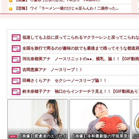
【悲報】 ワイ「ラーメン一袋だけじゃ足らんわ！二袋作った...
【最新画像】 GLAY・TERU＆パフィー亜美、レアな夫...
【極旨牛鉄板】 吉野家のステーキ定食1500円、ガチで美...
広末涼子さんが地上波にスピード復帰できる理由、誰にも分か...
低迷しても上位に戻ってこられるマクラーレンと戻ってこられ
【画像】二階堂ふみ、映画の濡れ場で乳首丸出し
全国を旅行で周るのが趣味の奴でも最後まで残ってそうな都道
河出奈都美アナ ノースリニットの●●、横乳、脇！！【GIF動
吉岡恵麻アナ ノースリーブ！！
田﨑さくらアナ セクシーノースリーブ脇！！
鈴木奈穂子アナ 袖口からインナーチラ見え！！【GIF動画あり
【画像】チー牛が好きなコンテンツ一覧wwwwwwwwwww
【爆笑動画】ママさん「新しい洗濯機買って1発目に回したらコレw」←こw
シャウエッセン公式、またこういうのでいい丼をポスト
【驚愕】SNSで異性とやりとり《不倫》になる？→既婚男女の約7割
【画像】渡邊渚のエッセイ
【画像】令和最新版の宇垣美里
ご
NEW