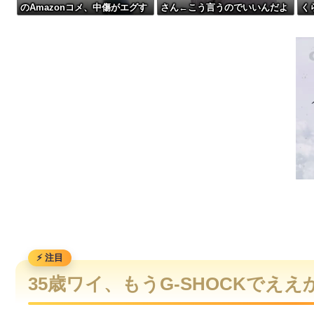
のAmazonコメ、中傷がエグす
さん←こう言うのでいいんだよ
く
女「43億円注文して………キャンセルっと！」←こいつの目的
ぎる
が目一杯詰まってると話題にw
つ
w w w w w w w w
【動画】ロシアの空挺兵、パラシュートが開かずに墜落してし
【動画】高速道路を走行中の車からリアガラスが飛んでくる事故(ﾟ
【熊本地震】発生後に居酒屋店内から温泉が吹き出す ← これ前
35歳ワイ、もうG-SHOCKでえ