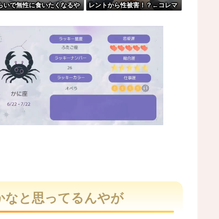
らいで無性に食いたくなるや
レントから性被害！？←コレマ
ｗｗｗｗｗｗｗｗ
ジならヤバくねーか？
まう。
oﾟ)
触れじゃね？
M
u
t
えかなと思ってるんやが
e