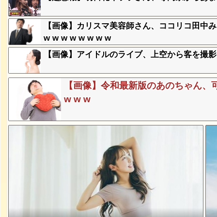
【画像】カリスマ美容師さん、ココリコ田中みた
、登場
w w w w w w w w
ｗ
【画像】アイドルのライブ、上空から客を撮影し
失った農
ってくる
【画像】令和最新版のあのちゃん、可
w w w
そばの値
ｗｗｗｗ
ｗｗｗｗ
ｗｗｗｗ
豪遊、レ
ｗｗｗｗ