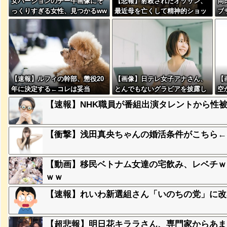
女バージョンのチー牛画像にそ
【悲報】射殺されたオッサン、
岡
っくりすぎる女性、見つかるww
最近母を亡くして精神的ショッ
ブ
w
クを受けていたと判明・・・
る
【速報】ルフィの幹部、懲役20
【画像】日テレ女子アナさん、
【
突然現れ
年に決定する←コレは妥当
とんでもないグラビアを披露し
空
ｗｗｗｗ
か？？？？？？？
た結果・・・
w
【速報】NHK職員が番組出演タレントから性
、吉本を
【衝撃】浅田真央ちゃんの婚活条件がこちら←むしろ
【動画】移民ベトナム女達の宅飲み、レベチｗ
が着てる
ｗｗ
ｗｗｗｗ
【速報】れいわ新選組さん「いのちの党」に改
に本当の
【超悲報】明日花キララさん、専門家からあま
ｗｗｗｗ