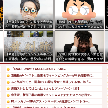
【画像】お前らこの超美人容疑者
【速報】れいわ新選組さん「いの
ｗ
が、整形か否か判定して！！→画
ちの党」に改名ｗｗｗｗｗｗｗｗ
像がこちらw w w w w w w w w
w
【緊急】お笑いジャングルポケッ
【悲報】同性愛者女さん「女と付
ト斉藤慎二被告に懲役7年の求刑
き合うの地獄すぎる、男はどうや
←これ…
って耐えてんの？」←コレは同意
せざるおえないと話題に
『IDOL RUNWAY COLLECTION』にJui...
左後輪がバースト…新東名でキャンピングカーが中央分離帯に...
ふと気がつくと、両肩に○○○様を乗せて座禅してる弟。弟「...
黒猫スレとしてはこれはちょっとグレーゾーン【再】
森香澄、新作下着の着用ショットｗｗ ただただスケベな目で...
F1ハンガリーGPのアストンマーチンの改善にパパストロー...
【画像】 小倉ゆうか(27)さん、7年ぶり『FRIDAY...