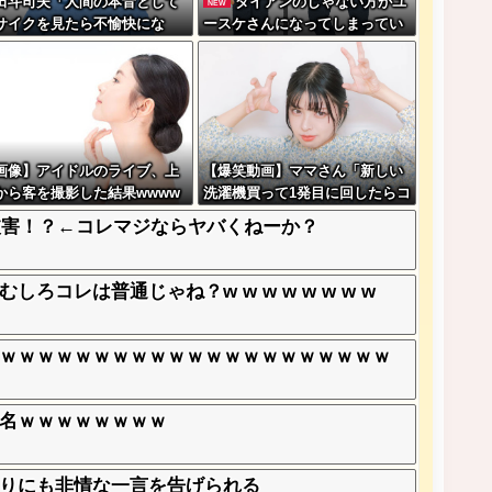
田斗司夫「人間の本音として
ダイアンのじゃない方がユ
NEW
サイクを見たら不愉快にな
ースケさんになってしまってい
。この責任をどうとるんだ」
るという事実←これ
画像】アイドルのライブ、上
【爆笑動画】ママさん「新しい
から客を撮影した結果wwww
洗濯機買って1発目に回したらコ
ww
レw」←こwれwはw w w w w w
被害！？←コレマジならヤバくねーか？
w w w w
コレは普通じゃね？w w w w w w w w
ｗｗｗｗｗｗｗｗｗｗｗｗｗｗｗｗｗｗｗｗｗ
名ｗｗｗｗｗｗｗｗ
りにも非情な一言を告げられる