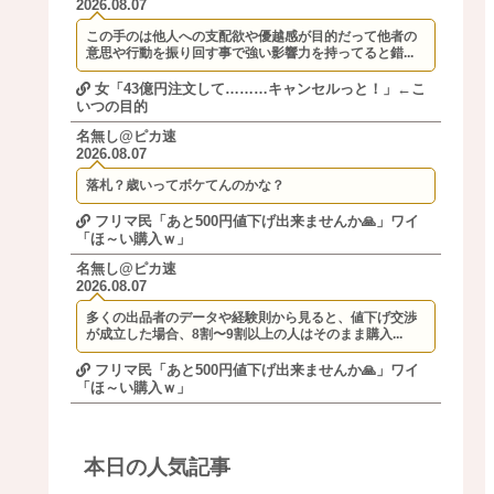
2026.08.07
この手のは他人への支配欲や優越感が目的だって他者の
意思や行動を振り回す事で強い影響力を持ってると錯...
女「43億円注文して………キャンセルっと！」←こ
いつの目的
名無し@ピカ速
2026.08.07
落札？歳いってボケてんのかな？
フリマ民「あと500円値下げ出来ませんか🙏」ワイ
「ほ～い購入ｗ」
名無し@ピカ速
2026.08.07
多くの出品者のデータや経験則から見ると、値下げ交渉
が成立した場合、8割〜9割以上の人はそのまま購入...
フリマ民「あと500円値下げ出来ませんか🙏」ワイ
「ほ～い購入ｗ」
本日の人気記事