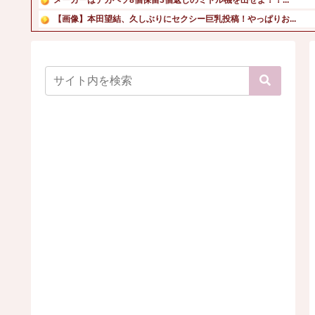
【画像】本田望結、久しぶりにセクシー巨乳投稿！やっぱりお...
スマスロバジリスク4（アクロス/ユニバーサル）
登山口でスマホは預けて入山するルールにできないでしょうか...
【画像】元NMBアイドルさん、表情もカラダもS?X女にな...
【悲報】吉岡里帆さん、アドリブで相手役俳優の手を取りお胸...