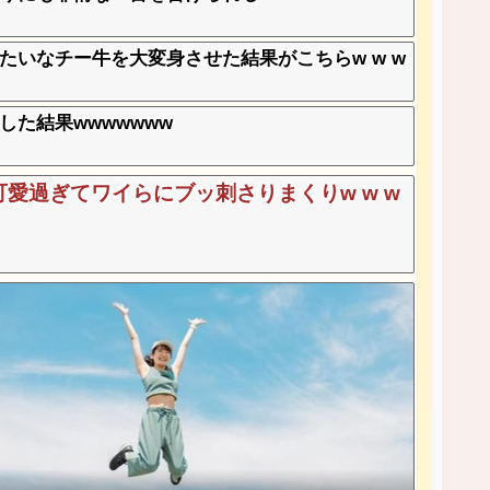
いなチー牛を大変身させた結果がこちらw w w
た結果wwwwwww
愛過ぎてワイらにブッ刺さりまくりw w w