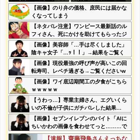
1つ3000円←コレは妥当だと思
ｯ！！」→結果をご覧ください
【画像】のり弁の価格、庶民には届かな
う？？？？？？
w w w w w w w w
くなってしまう
【ネタバレ注意】ワンピース最新話のル
フィさん、死にかけを助けてもらったジ
ジイに悪態を吐いてしまう・・・
【画像】美容師「…手は尽くしました」
陰キャ女子「…ｯ！！」→結果をご覧く
ださいw w w w w w w w
【画像】現役最強の呼び声が高いこの回
転寿司、レベチ過ぎる→ご覧くださいw
w w w w w w
【画像】ワイ底辺期間工の夕食がこちら
ｗｗｗｗｗ
【うわっ…】専業主婦さん、エグいくら
いの不倫が子供にガチバレした結果…
【画像】セブンイレブンのバイト「AIに
ちいかわの画像を食わせてっと………で
きた！」→とんでもないものが出来上が
【速報】齋藤飛鳥さんえっちな