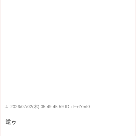
4:
2026/07/02(木) 05:49:45.59 ID:xI++tYmI0
逆ゥ