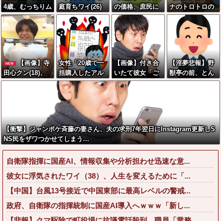
4歳、むっちりム
庭育ちワイ(26)
の価格、庶民に
ナのトロトロの
チムチwwwww
無職の母親が再
は届かなくなっ
乳、ドラマで揺
wwwwwww
婚するらしくて
てしまう
れまくるwwww
驚愕
ww
【画像】寺
女性「20歳で一
【画像】付き合
【淫夢悲報】野
NEW
田心クン(18)、
括購入したアル
いたて彼女「ご
獣亭の前、とん
筋トレした結果
ファード素
めーんちょびっ
でもないことに
無事かわいくな
敵！」←レンタ
ツ散らかってる
なるｗｗｗｗｗ
る
カーだろと批判
けど上がって
ｗｗｗｗｗ
殺到
～！」←お前ら
だったらコレ別
【衝撃】ジャンポケ斉藤の妻さん、夫の求刑7年翌日にInstagram更新しS
れる
NS民をザワつかせてしまう…
か？？？？？
自衛隊指揮に国産AI、情報収集や分析担わせ迅速な意...
彼女に浮気されたワイ（38）、人生を変えるために「...
【中国】台風13号接近で中国東部に最高レベルの警戒...
政府、自衛隊の指揮統制に国産AI導入へｗｗｗ「新し...
【悲報】クマ駆除で町役場に抗議電話殺到…職員「業務...