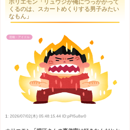
ホリエモン「リュウジが俺につっかかって
t
くるのは、スカートめくりする男子みたい
e
なもん」
芸能・アイドル
1:
2026/07/02(木) 05:48:15.44 ID:pPI5u8sr0