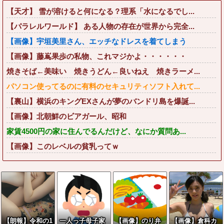
【天才】 雪が溶けると何になる？理系「水になるでし...
【パラレルワールド】 ある人物の存在が世界から完全...
【画像】宇垣美里さん、エッチなドレスを着てしまう
【画像】藤嶌果歩の私物、これマジかよ・・・・・・
焼きそば←美味い 焼きうどん←良いねえ 焼きラーメ...
パソコン使ってるのに有料のセキュリティソフト入れて...
【裏山】横浜のキングEXさんが夢のバンドリ島を爆誕...
【画像】北朝鮮のビアガール、昭和
家賃4500円の家に住んでるんだけど、なにか質問あ...
【画像】このレベルの貧乳ってｗ
【朗報】令和の1
一人っ子母子家
【画像】のり弁
【画像】倉科カ