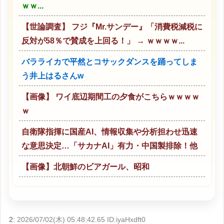
ｗｗ...
【世論調査】 フジ『Mr.サンデー』「消費税減税に
反対が58％で賛成を上回る！」 → ｗｗｗｗ...
バラライカで平然とコサックダンスを踊ってしま
う井上はるさんw
【画像】 ワイ底辺期間工の夕食がこちらｗｗｗｗ
ｗ
自衛隊指揮に国産AI、情報収集や分析担わせ迅速
な意思決定…「サカナAI」有力・中国製排除！他
【画像】北朝鮮のビアガール、昭和
2:
2026/07/02(木) 05:48:42.65 ID:iyaHxdft0