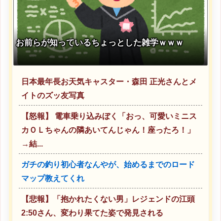
お前らが知っているちょっとした雑学ｗｗｗ
日本最年長お天気キャスター・森田 正光さんとメ
イトのズッ友写真
【怒報】 電車乗り込みぼく「おっ、可愛いミニス
カＯＬちゃんの隣あいてんじゃん！座ったろ！」
→結...
ガチの釣り初心者なんやが、始めるまでのロード
マップ教えてくれ
【悲報】「抱かれたくない男」レジェンドの江頭
2:50さん、変わり果てた姿で発見される