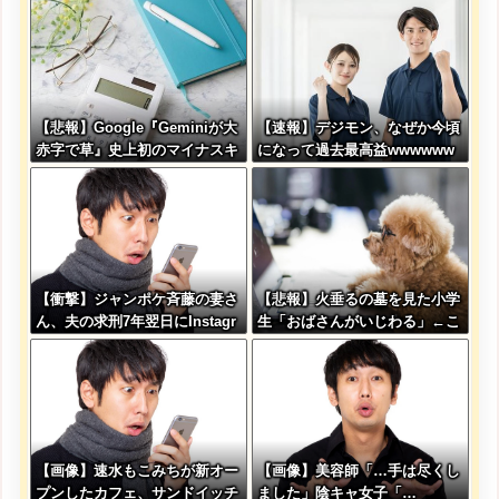
バレした結果…
い出すwwwwwww
【悲報】Google『Geminiが大
【速報】デジモン、なぜか今頃
赤字で草』史上初のマイナスキ
になって過去最高益wwwwww
ャッシュフローに陥る
wwww
【衝撃】ジャンポケ斉藤の妻さ
【悲報】火垂るの墓を見た小学
ん、夫の求刑7年翌日にInstagr
生「おばさんがいじわる」←こ
am更新しSNS民をザワつかせ
れ、年代とともに変わっていく
てしまう…
よな…
【画像】速水もこみちが新オー
【画像】美容師「…手は尽くし
プンしたカフェ、サンドイッチ
ました」陰キャ女子「…