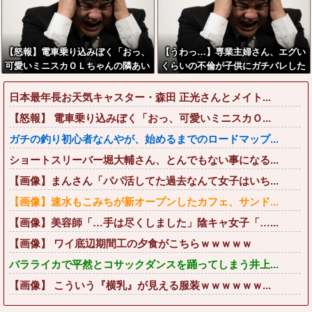
【怒報】電車乗り込みぼく「おっ、
【うわっ…】専業主婦さん、エグい
可愛いミニスカＯＬちゃんの隣あい
くらいの不倫が子供にガチバレした
てんじゃん！座ったろ！」→結果w
結果…
w w w w w w w
日本最年長お天気キャスター・森田 正光さんとメイト...
【怒報】 電車乗り込みぼく「おっ、可愛いミニスカＯ...
ガチの釣り初心者なんやが、始めるまでのロードマップ...
ショートスリーバー堀大輔さん、とんでもない事になる...
【画像】まんさん「パパ活してた過去なんて女子はいち...
【画像】速水もこみちが新オープンしたカフェ、サンド...
【画像】美容師「…手は尽くしました」陰キャ女子「…...
【画像】 ワイ底辺期間工の夕食がこちらｗｗｗｗｗ
バラライカで平然とコサックダンスを踊ってしまう井上...
【画像】 こういう『横乳』が見える服装ｗｗｗｗｗｗ...