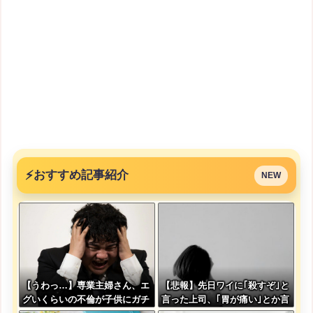
⚡
おすすめ記事紹介
NEW
【うわっ…】専業主婦さん、エ
【悲報】先日ワイに｢殺すぞ｣と
グいくらいの不倫が子供にガチ
言った上司、｢胃が痛い｣とか言