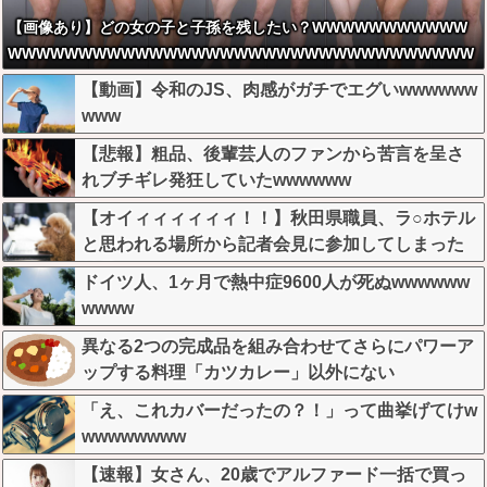
【画像あり】どの女の子と子孫を残したい？WWWWWWWWWWW
WWWWWWWWWWWWWWWWWWWWWWWWWWWWWWWWW
WWWWWWWWWWWWWWWW
【動画】令和のJS、肉感がガチでエグいwwwwww
www
【悲報】粗品、後輩芸人のファンから苦言を呈さ
れブチギレ発狂していたwwwwww
【オイィィィィィィ！！】秋田県職員、ラ○ホテル
と思われる場所から記者会見に参加してしまった
結果w w w w w w w w
ドイツ人、1ヶ月で熱中症9600人が死ぬwwwwww
wwww
異なる2つの完成品を組み合わせてさらにパワーア
ップする料理「カツカレー」以外にない
「え、これカバーだったの？！」って曲挙げてけw
wwwwwwww
【速報】女さん、20歳でアルファード一括で買っ