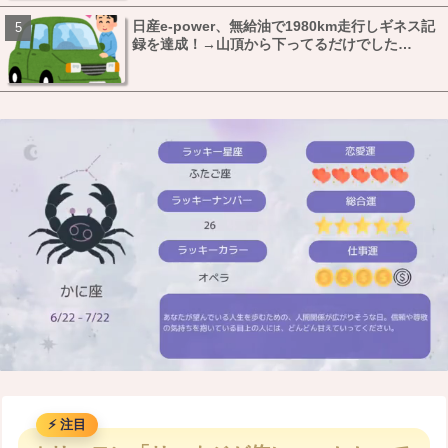
日産e-power、無給油で1980km走行しギネス記
録を達成！→山頂から下ってるだけでした…
M
u