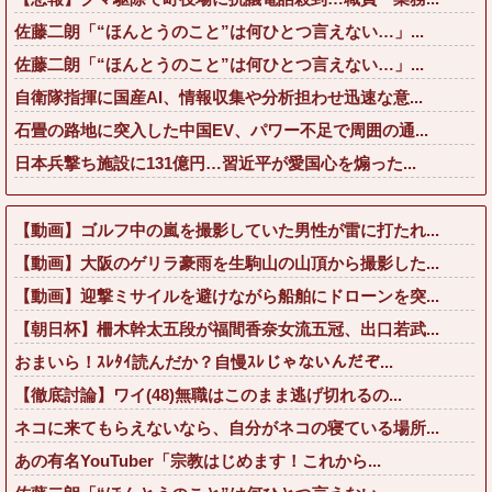
佐藤二朗「“ほんとうのこと”は何ひとつ言えない…」...
佐藤二朗「“ほんとうのこと”は何ひとつ言えない…」...
自衛隊指揮に国産AI、情報収集や分析担わせ迅速な意...
石畳の路地に突入した中国EV、パワー不足で周囲の通...
日本兵撃ち施設に131億円…習近平が愛国心を煽った...
【動画】ゴルフ中の嵐を撮影していた男性が雷に打たれ...
【動画】大阪のゲリラ豪雨を生駒山の山頂から撮影した...
【動画】迎撃ミサイルを避けながら船舶にドローンを突...
【朝日杯】柵木幹太五段が福間香奈女流五冠、出口若武...
おまいら！ｽﾚﾀｲ読んだか？自慢ｽﾚじゃないんだぞ...
【徹底討論】ワイ(48)無職はこのまま逃げ切れるの...
ネコに来てもらえないなら、自分がネコの寝ている場所...
あの有名YouTuber「宗教はじめます！これから...