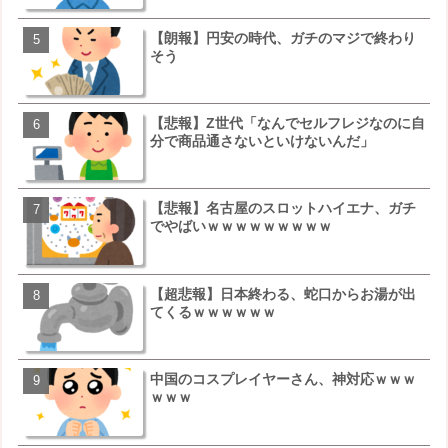
【朗報】NOギルティ炭酸
【朗報】円安の時代、ガチのマジで終わり
ｗｗｗｗｗｗｗ
そう
【画像】例の梨を5000個
【悲報】Z世代「なんでセルフレジなのに自
少し流れが変わってくる
分で商品通さないといけないんだ」
移民ベトナム女達の宅飲み
【悲報】名古屋のスロットハイエナ、ガチ
ｗｗｗｗｗｗｗｗｗｗｗｗ
でやばいｗｗｗｗｗｗｗｗｗ
ｗｗ
【悲報】日本、ついに駅そ
【超悲報】日本終わる、蛇口からお湯が出
突破ｗｗｗｗｗｗｗｗｗｗ
てくるｗｗｗｗｗｗ
【悲報】すき家、炎上ｗｗ
中国のコスプレイヤーさん、神対応ｗｗｗ
ｗｗｗｗｗｗｗｗｗｗｗｗ
ｗｗｗ