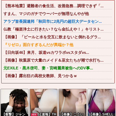
【熊本地震】避難者の食生活、改善急務…調理できず「...
すまん、マジのガチでウーバーが無理なんやが他
アラブ首長国連邦「秋田市に2兆円の超巨大データセン...
仏教「極楽浄土に行きたい？なら金払えや！」キリスト...
【画像】 「ビールと水を交互に飲まないと倒れるグラ...
『リゼロ』面白すぎるんだが異端か？他
【日向坂46】来月、坂道vsカワラボvsスタダvs...
【画像】秋葉原で大量のメイド＆巫女たちが潮で水打ち...
元EXILE・黒木啓司、妻・宮崎麗果被告へのDV事...
【画像】露出狂の高校女教師、見つかるｗ
【衝撃】ジャン
【速報】TH
【画像】こうい
【画像】SHELL
NEW