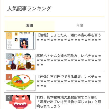
人気記事ランキング
週間
月間
【速報】しょこたん、遂に本当の事を言う
松本若菜(42歳)とかいう
ｗｗｗｗｗｗｗｗｗｗｗｗｗｗｗｗｗｗｗ
ばさん女優ｗｗｗｗｗｗｗ
移民ベトナム女達の宅飲み、レベチｗｗｗ
鬼越トマホーク良ちゃん、
ｗｗｗｗｗｗｗｗｗｗｗｗｗｗｗｗｗｗｗ
クビにｗｗｗ
ｗｗ
【画像】三百円でできる豪遊、レベチｗｗ
【画像】キモいオジサンが
ｗｗｗｗｗｗｗｗｗｗｗｗｗｗｗｗｗｗｗ
こちらｗｗｗｗｗｗｗｗｗ
ｗｗｗ
【速報】しょこたん、遂に
TBS、熊本被災地の避難所前でロケ敢行
ｗｗｗｗｗｗｗｗｗｗｗｗ
「邪魔だ出ていけ見世物小屋じゃね」と怒
鳴られてしまう