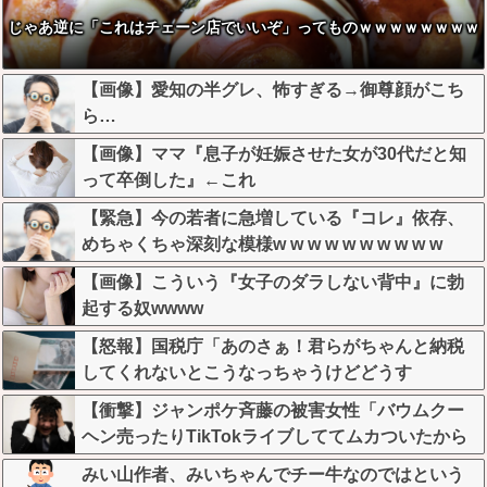
じゃあ逆に「これはチェーン店でいいぞ」ってものｗｗｗｗｗｗｗｗ
【画像】愛知の半グレ、怖すぎる→御尊顔がこち
ら…
【画像】ママ『息子が妊娠させた女が30代だと知
って卒倒した』←これ
【緊急】今の若者に急増している『コレ』依存、
めちゃくちゃ深刻な模様w w w w w w w w w w
【画像】こういう『女子のダラしない背中』に勃
起する奴wwww
【怒報】国税庁「あのさぁ！君らがちゃんと納税
してくれないとこうなっちゃうけどどうす
る？！」←これw w w w w w w w
【衝撃】ジャンポケ斉藤の被害女性「バウムクー
ヘン売ったりTikTokライブしててムカついたから
示談しなかった」←コレってさ…
みい山作者、みいちゃんでチー牛なのではという