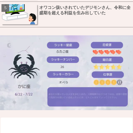
オワコン扱いされていたデジモンさん、令和に全
盛期を超える利益を生み出していた
M
u