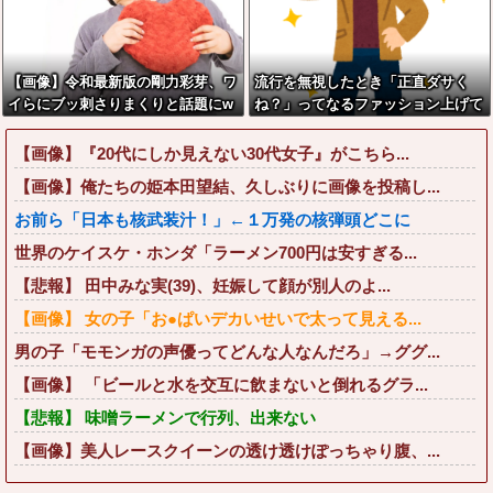
【画像】令和最新版の剛力彩芽、ワ
流行を無視したとき「正直ダサく
イらにブッ刺さりまくりと話題にw
ね？」ってなるファッション上げて
w w w w w w w w w w w w
け
【画像】『20代にしか見えない30代女子』がこちら...
【画像】俺たちの姫本田望結、久しぶりに画像を投稿し...
お前ら「日本も核武装汁！」←１万発の核弾頭どこに
世界のケイスケ・ホンダ「ラーメン700円は安すぎる...
【悲報】 田中みな実(39)、妊娠して顔が別人のよ...
【画像】 女の子「お●ぱいデカいせいで太って見える...
男の子「モモンガの声優ってどんな人なんだろ」→ググ...
【画像】 「ビールと水を交互に飲まないと倒れるグラ...
【悲報】 味噌ラーメンで行列、出来ない
【画像】美人レースクイーンの透け透けぽっちゃり腹、...