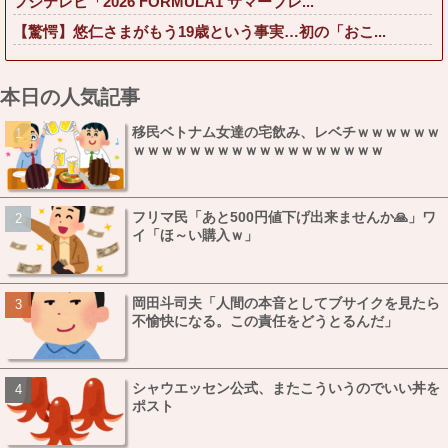
フジテレビ「2026 FORMULA1 サマーブレ...
【驚愕】悠仁さまがもう19歳という事実…初の「おこ...
本日の人気記事
移民ベトナム女達の宅飲み、レベチｗｗｗｗｗｗ
ｗｗｗｗｗｗｗｗｗｗｗｗｗｗｗｗｗｗ
フリマ民「あと500円値下げ出来ませんか🙏」ワ
イ「ほ～い購入ｗ」
岡田斗司夫「人間の本音としてブサイクを見たら
不愉快になる。この責任をどうとるんだ」
シャウエッセン公式、またこういうのでいい丼を
ポスト