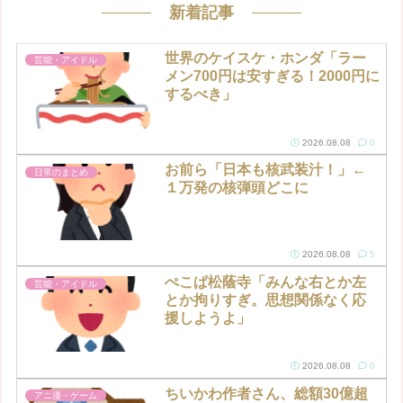
新着記事
t
e
世界のケイスケ・ホンダ「ラー
芸能・アイドル
メン700円は安すぎる！2000円に
するべき」
2026.08.08
0
お前ら「日本も核武装汁！」←
日常のまとめ
１万発の核弾頭どこに
2026.08.08
5
ぺこぱ松蔭寺「みんな右とか左
芸能・アイドル
とか拘りすぎ。思想関係なく応
援しようよ」
2026.08.08
0
ちいかわ作者さん、総額30億超
アニ漫・ゲーム