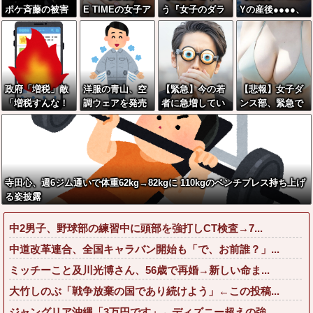
ポケ斉藤の被害
E TIMEの女子ア
う『女子のダラ
Yの産後●●●●、
女性「バウムク
ナ、前屈みで乳
しない背中』に
たわわ、たわわ
ーヘン売ったり
パッドのような
勃起する奴www
wwww
TikTokライブし
ものが見えてし
w
ててムカついた
まう
から示談しなか
政府「増税」敵
洋服の青山、空
【緊急】今の若
【悲報】女子ダ
った」←コレっ
「増税すんな！
調ウェアを発売
者に急増してい
ンス部、緊急で
てさ…
増税メガネ！」
ｗｗｗｗｗｗ
る『コレ』依
コメ欄を閉鎖し
→政府「減税」
存、めちゃくち
た動画がこ
敵「減税すん
ゃ深刻な模様w
れ・・・・・
な！社会保障ど
w w w w w w w
うなる！」
w w
寺田心、週6ジム通いで体重62kg→82kgに 110kgのベンチプレス持ち上げ
る姿披露
中2男子、野球部の練習中に頭部を強打しCT検査→7...
中道改革連合、全国キャラバン開始も「で、お前誰？」...
ミッチーこと及川光博さん、56歳で再婚→新しい命ま...
大竹しのぶ「戦争放棄の国であり続けよう」←この投稿...
ジャングリア沖縄「3万円です」←ディズニー超えの強...