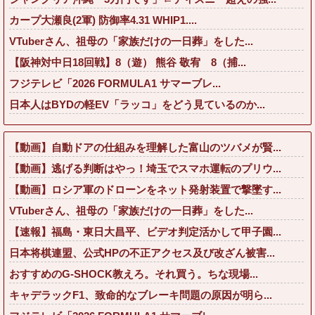
カープ大瀬良(2軍) 防御率4.31 WHIP1....
VTuberさん、祖母の「家族だけの一日葬」をした...
【阪神対中日18回戦】8（遊） 熊谷 敬宥 8（捕...
フジテレビ「2026 FORMULA1 サマーブレ...
日本人はBYDの軽EV「ラッコ」をどう見ているのか...
【動画】自動ドアの仕組みを理解した富山のツバメが賢...
【動画】逃げる判断はやっ！埼玉でスマホ運転のプリウ...
【動画】ロシア軍のドローンをネット発射装置で撃墜す...
VTuberさん、祖母の「家族だけの一日葬」をした...
【速報】福島・東日大昌平、ビデオ判定活かして甲子園...
日本将棋連盟、公式HPの不正アクセス及び改ざん被害...
おすすめのG-SHOCK教えろ。それ買う。ちな現場...
キャデラックF1、致命的なブレーキ問題の原因が明ら...