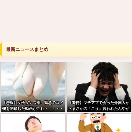
最新ニュースまとめ
【悲報】女子ダンス部、緊急でコメ
【驚愕】マチアプで会った外国人か
欄を閉鎖した動画がこれ・・・・・
らまさかの『こう』言われたんやが
これワイ詰みか？？？？？？？