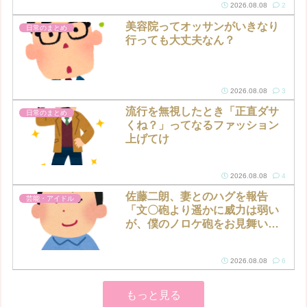
2026.08.08
2
美容院ってオッサンがいきなり
日常のまとめ
行っても大丈夫なん？
2026.08.08
3
流行を無視したとき「正直ダサ
日常のまとめ
くね？」ってなるファッション
上げてけ
2026.08.08
4
佐藤二朗、妻とのハグを報告
芸能・アイドル
「文〇砲より遥かに威力は弱い
が、僕のノロケ砲をお見舞いす
る」
2026.08.08
6
もっと見る