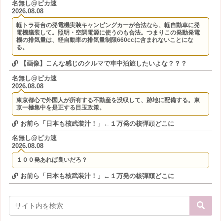
名無し@ピカ速
2026.08.08
軽トラ荷台の発電機実装キャンピングカーが合法なら、軽自動車に発
電機艤装して。照明・空調電源に使うのも合法。つまりこの発動発電
機の排気量は、軽自動車の排気量制限660ccに含まれないことにな
る。
【画像】こんな感じのクルマで車中泊旅したいよな？？？
名無し@ピカ速
2026.08.08
東京都心で外国人が所有する不動産を没収して、跡地に配備する。東
京一極集中を是正する目玉政策。
お前ら「日本も核武装汁！」←１万発の核弾頭どこに
名無し@ピカ速
2026.08.08
１００発あれば良いだろ？
お前ら「日本も核武装汁！」←１万発の核弾頭どこに