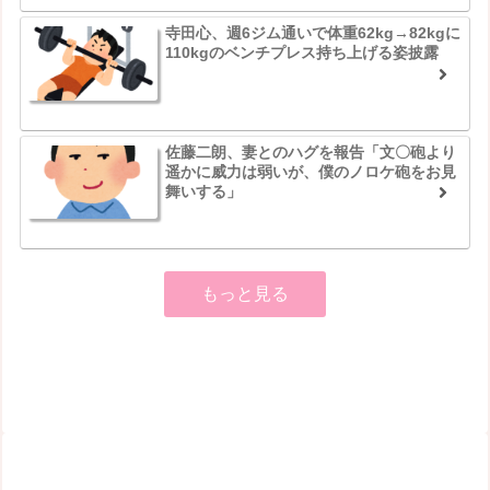
寺田心、週6ジム通いで体重62kg→82kgに
110kgのベンチプレス持ち上げる姿披露
佐藤二朗、妻とのハグを報告「文〇砲より
遥かに威力は弱いが、僕のノロケ砲をお見
舞いする」
もっと見る